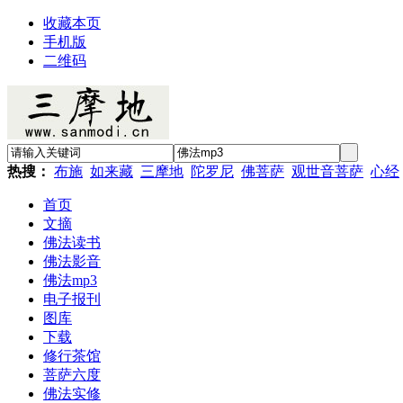
收藏本页
手机版
二维码
热搜：
布施
如来藏
三摩地
陀罗尼
佛菩萨
观世音菩萨
心经
首页
文摘
佛法读书
佛法影音
佛法mp3
电子报刊
图库
下载
修行茶馆
菩萨六度
佛法实修