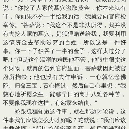
说：“你挖了人家的墓穴盗取黄金，你本来就有
罪，你如果不分一半给我的话，我就要向官府检
举你。”菩萨说：“我这个不是非法所得，我并没
有去挖人家的墓穴，是狐狸赠送给我，我要利用
这笔资金去帮助贫穷的百姓，所以这是一件好
事。你一下子独吞了一半的金子，这样太过分了
吧！”但是这个漂溺的难民他不管，他眼中很贪这
个财物，就真的告到官府里面，菩萨就因此被官
府所拘禁；他也没有去作申诉，一心就忆念佛
陀、归命三宝，责心悔过。然后自己心里想：“我
慈心地祈愿众生，能够早日的离开八难各种苦，
不要像我现在这样，有怨家来结仇。”
蛇跟狐狸知道这件事，就在那边讨论说，这
件事我们应该怎么办才好呢？蛇就说：“我们应该
去救他啊！”所以蛇就衔著良药，然后闯进到狱