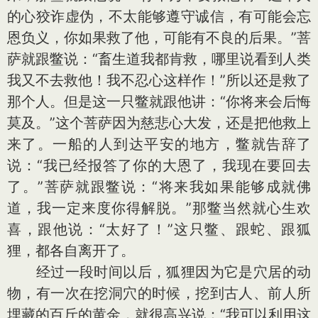
的心狡诈虚伪，不太能够遵守诚信，有可能会忘
恩负义，你如果救了他，可能有不良的后果。”菩
萨就跟鳖说：“畜生道我都肯救，哪里说看到人类
我又不去救他！我不忍心这样作！”所以还是救了
那个人。但是这一只鳖就跟他讲：“你将来会后悔
莫及。”这个菩萨因为慈悲心大发，还是把他救上
来了。一船的人到达平安的地方，鳖就告辞了
说：“我已经报答了你的大恩了，我现在要回去
了。”菩萨就跟鳖说：“将来我如果能够成就佛
道，我一定来度你得解脱。”那鳖当然就心生欢
喜，跟他说：“太好了！”这只鳖、跟蛇、跟狐
狸，都各自离开了。
经过一段时间以后，狐狸因为它是穴居的动
物，有一次在挖洞穴的时候，挖到古人、前人所
埋藏的百斤的黄金，就很高兴说：“我可以利用这