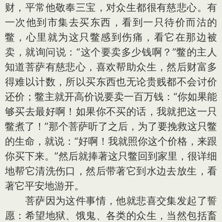
财，平常他敬奉三宝，对众生都很有慈悲心。有
一次他到市集去买东西，看到一只待价而沽的
鳖，心里就为这只鳖感到伤痛，看它在那边被
卖，就询问说：“这个要卖多少钱啊？”鳖的主人
知道菩萨有慈悲心，喜欢帮助众生，然后财富多
得难以计数，所以买东西也无论贵贱都不会讨价
还价；鳖主就开高价说要卖一百万钱：“你如果能
够买去最好啊！如果你不买的话，我就把这一只
鳖煮了！”那个菩萨听了之后，为了要挽救这只鳖
的生命，就说：“好啊！我就照你这个价格，来跟
你买下来。”然后就捧著这只鳖回到家里，很详细
地帮它清洗伤口，然后带著它到水边去放生，看
著它平安地游开。
菩萨因为这件事情，他就悲喜交集发起了誓
愿：希望地狱、饿鬼、各类的众生，当然包括畜