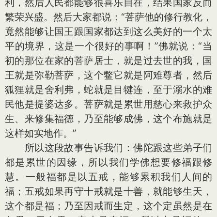
利，然后人民都能够很喜乐自在，结果国家反而
繁荣兴盛。然后大家都说：“菩萨他的修行教化，
竟然能够让国王跟国家都达到这么美好的一个太
平的境界，这是一个很好的事啊！”佛就说：“当
初的那位在家的菩萨居士，就是过去世的我，国
王就是弥勒菩萨，这个鳖它就是阿难尊者，然后
狐狸就是舍利弗，蛇就是目犍连，至于溺水的难
民他是提婆达多。菩萨就是累世用慈心来救护众
生、来修集福德，乃至能够成佛，这个布施就是
这样如实地作。”
所以这段故事告诉我们：佛陀跟这些弟子们
都是累世的因缘，所以我们学佛想要修福跟修
慧。一般福都是以五戒，能够累积我们人间的
福；五戒如果再守十戒就是十善，就能够生天，
这个都是福；乃至因戒而生定，这个定虽然是在