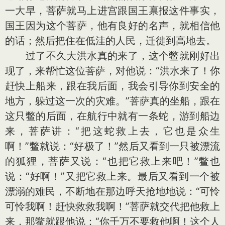
一大早，菩萨就马上进宫跟国王禀报这件事实，
国王因为这个菩萨，他有良好的名声，就相信他
的话；然后把住在低洼的人民，迁徙到高地去。
过了不久大洪水真的来了，这个鳖就刚好出
现了，来帮忙这位菩萨，对他说：“洪水来了！你
赶快上船来，跟在我后面，我会引导你到安全的
地方，躲过这一次的灾难。”菩萨真的坐船，跟在
这只鳖的后面，在航行中就有一条蛇，游到船边
来，菩萨讲：“把这蛇救上去，它也是众生
啊！”鳖就说：“好极了！”然后又看到一只被漂流
的狐狸，菩萨又说：“也把它救上来吧！”鳖也
说：“好啊！”又把它救上来。最后又看到一个被
漂溺的难民，不断地在那边呼天抢地地说：“可怜
可怜我啊！赶快救救我啊！”菩萨就交代把他救上
来，那鳖就跟他说：“你千万不要救他啊！这个人