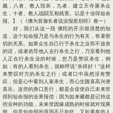
藏，八者、教人毁坏，九者、建立天寺屠杀众
生，十者、教人战闘互相残害。以是十业得短命
报。】（《佛为首迦长者说业报差别经》卷一）
好，我们从这一段 佛陀的开示很清楚的知
道，这个短命报乃是与杀生的行为有关，有著密
切的关系。如果众生自己行于杀生之业而不放舍
的话，或者劝导他人去行杀生之行，乃至看到他
人正在行杀生业的时候，您乃是赞叹杀生，例
如：有的人看到杀生，就称呼说“杀得好！”这样
来赞叹对方的杀生之行；或者口中虽然没有赞
叹，但是心中看到人家杀生，而心生随喜高兴便
喜乐。这些的身口意行，都是会促使自己未来世
得到短命报的业果报偿；因为如来藏都是记持这
些业种的功能，未来世因缘成熟的时候就对现果
报。但是短命报的原因不只如此。又如果有的人