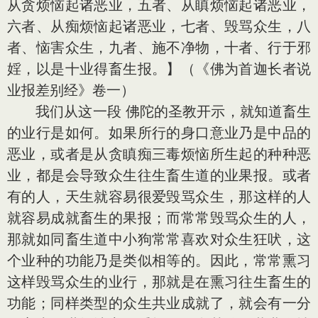
从贪烦恼起诸恶业，五者、从瞋烦恼起诸恶业，
六者、从痴烦恼起诸恶业，七者、毁骂众生，八
者、恼害众生，九者、施不净物，十者、行于邪
婬，以是十业得畜生报。】（《佛为首迦长者说
业报差别经》卷一）
我们从这一段 佛陀的圣教开示，就知道畜生
的业行是如何。如果所行的身口意业乃是中品的
恶业，或者是从贪瞋痴三毒烦恼所生起的种种恶
业，都是会导致众生往生畜生道的业果报。或者
有的人，天生就容易很爱毁骂众生，那这样的人
就容易成就畜生的果报；而常常毁骂众生的人，
那就如同畜生道中小狗常常喜欢对众生狂吠，这
个业种的功能乃是类似相等的。因此，常常熏习
这样毁骂众生的业行，那就是在熏习往生畜生的
功能；同样类型的众生共业成就了，就会有一分