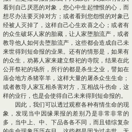
看到自己厌恶的对象，您心中生起憎恨的心，而
想尽办法要灭掉对方；或者看到您怨恨的对象已
经被人灭掉了，这样自己心生欢喜之心；或者有
的众生破坏人家的胎藏，让人家堕胎流产，或者
教导他人如何去堕胎流产，这些都会造成自己未
来世得到短命报的业果。还有的情形是，如果有
的众生，劝募人家来建立祭祀的寺院，结果在此
公开祭祀的场所，所行的都是杀生之业，譬如在
庙会地方杀猪宰羊，这样大量的屠杀众生生命；
或者教导人家互相杀害对方，互相战斗伤命，这
样的业行，也是会使得自己未来得到短命报的。
因此，我们可以透过观察各种有情生命的现
象，发现当中因缘果报的差别乃是非常非常的
多，当中上、中、下品各各不同，而且错综复杂
的生命现象历历在目，这些都是因为过去世、无