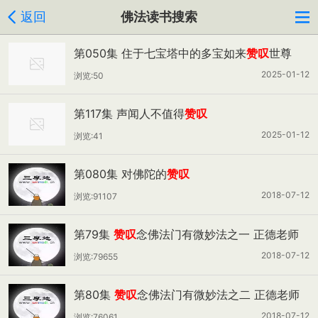
返回
佛法读书搜索
第050集 住于七宝塔中的多宝如来
赞叹
世尊
2025-01-12
浏览:50
第117集 声闻人不值得
赞叹
2025-01-12
浏览:41
第080集 对佛陀的
赞叹
2018-07-12
浏览:91107
第79集
赞叹
念佛法门有微妙法之一 正德老师
主讲
2018-07-12
浏览:79655
第80集
赞叹
念佛法门有微妙法之二 正德老师
主讲
2018-07-12
浏览:76061