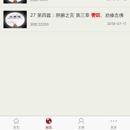
27 第四篇：肺腑之言 第三章
赞叹
、劝修念佛
法门
2018-07-11
浏览:22200
首页
频道
文摘
更多