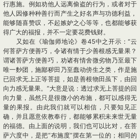
行惠施。例如劝他人远离偷盗的行为，或者对于
他人因修种种善行而产生之好名声与功德利益，
能够随喜赞叹，不起嫉妒之心等等，也都能够获
得广大的福报，并不一定要花费钱财。
又如在《瑜伽师地论》卷45中之开示：“云
何菩萨方便善巧，令诸有情于少善根感无量果？
谓诸菩萨方便善巧，劝诸有情舍微劣物乃至最下
唯一麨团，施鄙秽田乃至蠢动傍生之类，作是施
已回求无上正等菩提，如是善根物田虽下，由回
向力感无量果。”大意是说：透过求无上菩提的回
向力量，虽然只是很微小的布施，都可以感得无
量的果报。由此我们就可以相信，只要知见正
确，并且愿意依教奉行，都能够累积未来世无量
的福德。由上面的说明，我们也可以比对，在菩
萨六度中，是把“布施度”摆在第一位的；相同的