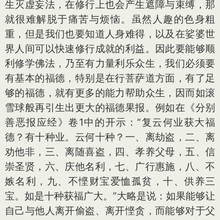
生灭虚妄法，在修行上也会产生遮障与束缚，那
就很难解脱于痛苦与烦恼。虽然人趣的色身粗
重，但是我们也要知道人身难得，以及在娑婆世
界人间可以快速修行成就的利益。因此要能够顺
利修学佛法，乃至有力量利乐众生，我们必须要
有基本的福德，特别是在行菩萨道方面，有了足
够的福德，就有更多的能力帮助众生，因而如滚
雪球般再引生出更大的福德果报。例如在《分别
善恶报应经》卷1中的开示：“复云何业获大福
德？有十种业。云何十种？一、离劫盗，二、离
劝他非，三、离随喜盗，四、孝养父母，五、信
崇圣贤，六、庆他名利，七、广行惠施，八、不
嫉名利，九、不悭财宝爱恤孤贫，十、供养三
宝。如是十种获福广大。”大略是说：如果能够让
自己与他人离开偷盗、离开悭贪，而能够对于父