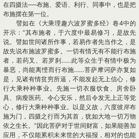
在四摄法──布施、爱语、利行、同事中，也是把
布施摆在第一位。
譬如在《大乘理趣六波罗蜜多经》卷4中的
开示：“其布施者，于六度中最易修习，是故先
说。譬如世间诸所作事，若易作者先当作之，是
故先说布施波罗蜜多。一切有情无有不能行布施
者，若药叉、若罗刹……此等众生于有情中极为
暴恶，尚能离悭而行布施……菩萨摩诃萨亦复如
是，见诸有情贫穷所逼，不能发起无上信心，修
行大乘种种事业。先施一切衣服饮食、房舍卧
具、病瘦医药、令心安乐，然后令发无上正等觉
心，修行大乘种种事业。以是义故，六度彼岸布
施为门，四摄之行而为其首，犹如大地一切万物
依之生长。”因此菩萨对于世间财富，如果能善加
应用，不仅能累积未来世的大福报，相对的也能