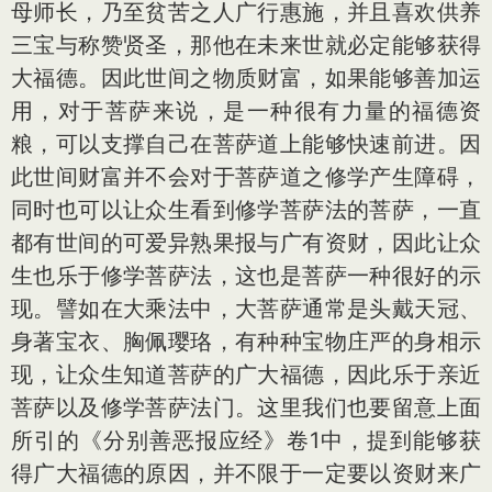
母师长，乃至贫苦之人广行惠施，并且喜欢供养
三宝与称赞贤圣，那他在未来世就必定能够获得
大福德。因此世间之物质财富，如果能够善加运
用，对于菩萨来说，是一种很有力量的福德资
粮，可以支撑自己在菩萨道上能够快速前进。因
此世间财富并不会对于菩萨道之修学产生障碍，
同时也可以让众生看到修学菩萨法的菩萨，一直
都有世间的可爱异熟果报与广有资财，因此让众
生也乐于修学菩萨法，这也是菩萨一种很好的示
现。譬如在大乘法中，大菩萨通常是头戴天冠、
身著宝衣、胸佩璎珞，有种种宝物庄严的身相示
现，让众生知道菩萨的广大福德，因此乐于亲近
菩萨以及修学菩萨法门。这里我们也要留意上面
所引的《分别善恶报应经》卷1中，提到能够获
得广大福德的原因，并不限于一定要以资财来广