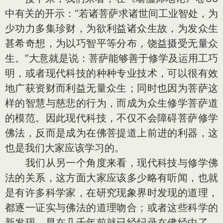
中有关的开示：“若诸菩萨求诸世间工业智处，为
少功力多集珍财，为欲利益诸众生故，为发众生
甚希奇想，为以巧智平等分布，饶益摄受无量众
生。”大意就是说：菩萨能够善于修学及运用工巧
明，或者现代科技的种种专业技术，可以很有效
地广获资财而利益无量众生；同时也因为菩萨这
样的智慧与慈悲的行为，而成为众生修学菩萨道
的模范。因此现代科技，不仅不会障碍菩萨修学
佛法，反而是成为在佛菩提道上前进的利器，这
也是我们大家应该学习的。
我们从另一个角度来看，现代科技与修学佛
法的关系，这方面大家应该多少略有听闻，也就
是有许多科学家，在研究现象界时发现的道理，
都逐一证实与佛法的道理吻合；或者这些科学的
新发现，早在几千年前就已经纪录在佛经中了。