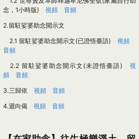
1.2 世尊贊及本師釋迦牟尼佛聖號(家屬自行助
念，1小時版)
視頻
音頻
2.留駐娑婆助念開示文
2.1 留駐娑婆助念開示文(已證悟臺語)
視頻
音頻
2.2 留駐娑婆助念開示文(未證悟臺語)
視
頻
音頻
3.三歸依
視頻
音頻
4.迴向偈
視頻
音頻
【在家助念】往生極樂淨土、留