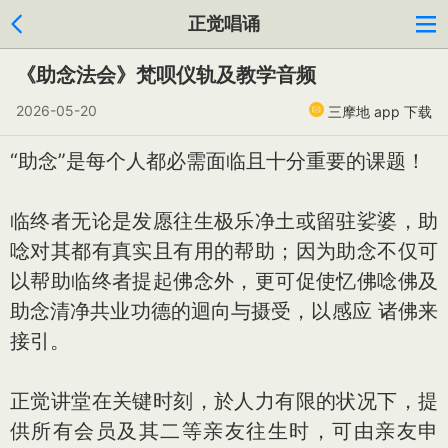
正觉唱诵
《助念法会》梵呗仪轨及教学音频
2026-05-20
三摩地 app 下载
“助念”是每个人都必需面临且十分重要的课题！
临终者无论是发愿往生极乐净土或留驻娑婆，助
唸对其都有真实且有用的帮助；因为助念不仅可
以帮助临终者提起佛念外，更可促使忆佛唸佛及
助念清净共业功德的迴向与摄受，以感应 诸佛来
接引。
正觉讲堂在关键时刻，於人力有限的状况下，提
供所有会员及其二等亲友往生时，可由亲友申