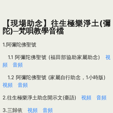
【現場助念】往生極樂淨土(彌
陀)─梵唄教學音檔
1.阿彌陀佛聖號
1.1 阿彌陀佛聖號 (福田部協助家屬助念)
視
頻
音頻
1.2 阿彌陀佛聖號 (家屬自行助念，1小時版)
視頻
音頻
2.往生極樂淨土助念開示文(臺語)
視頻
音頻
3.三歸依
視頻
音頻