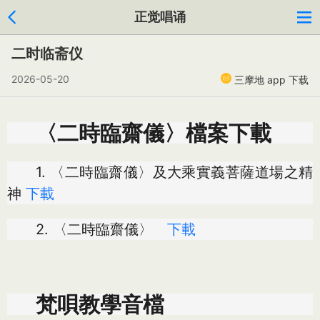
正觉唱诵
二时临斋仪
2026-05-20
三摩地 app 下载
〈二時臨齋儀〉檔案下載
1. 〈二時臨齋儀〉及大乘實義菩薩道場之精
神
下載
2. 〈二時臨齋儀〉
下載
梵唄教學音檔