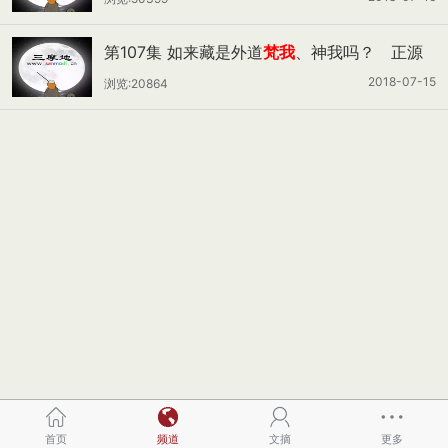
第107集 如来藏是外道
梵我
、神我吗？ 正源
老师
2018-07-15
浏览:20864
首页
频道
文摘
更多