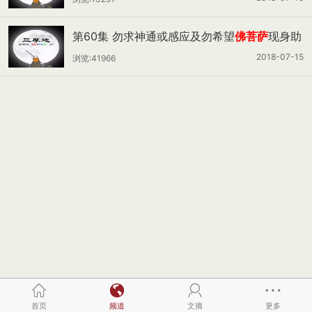
第60集 勿求神通或感应及勿希望
佛菩萨
现身助
悟 正益老师 主讲
2018-07-15
浏览:41966
首页
频道
文摘
更多