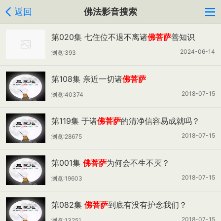
返回
佛法影音搜索
第020集 七住位不退不离诸
佛菩萨
善知识
2024-06-14
浏览:393
第108集 亲近一切诸
佛菩萨
2018-07-15
浏览:40374
第119集 于诸
佛菩萨
的清净信容易成就吗？
2018-07-15
浏览:28675
第001集
佛菩萨
为何会不生不灭？
2018-07-15
浏览:19603
第082集
佛菩萨
到底有没有护念我们？
2018-07-15
浏览:13251