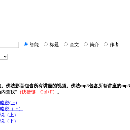
智能
标题
全文
简介
作者
稿。佛法影音包含所有讲座的视频。佛法mp3包含所有讲座的mp
内查找”
（快捷键：Ctrl+F）
。
略说(上)
性略说（下）
略说（上）
略说（下）