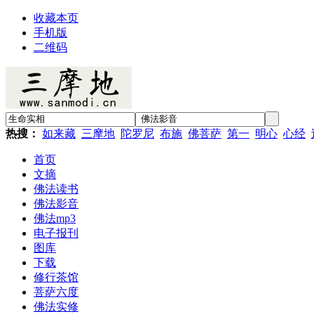
收藏本页
手机版
二维码
热搜：
如来藏
三摩地
陀罗尼
布施
佛菩萨
第一
明心
心经
首页
文摘
佛法读书
佛法影音
佛法mp3
电子报刊
图库
下载
修行茶馆
菩萨六度
佛法实修