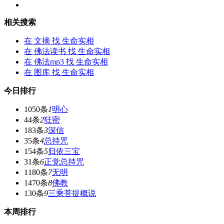
相关搜索
在
文摘
找 生命实相
在
佛法读书
找 生命实相
在
佛法mp3
找 生命实相
在
图库
找 生命实相
今日排行
1050条
1
明心
44条
2
狂密
183条
3
深信
35条
4
总持咒
154条
5
归依三宝
31条
6
正觉总持咒
1180条
7
无明
1470条
8
佛教
130条
9
三乘菩提概说
本周排行