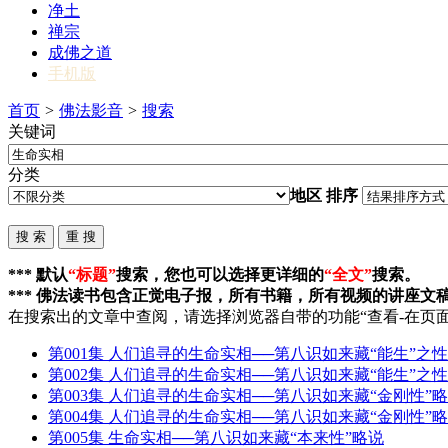
净土
禅宗
成佛之道
手机版
首页
>
佛法影音
>
搜索
关键词
分类
地区
排序
*** 默认
“标题”
搜索，您也可以选择更详细的
“全文”
搜索。
*** 佛法读书包含正觉电子报，所有书籍，所有视频的讲座文
在搜索出的文章中查阅，请选择浏览器自带的功能“查看-在页面
第001集 人们追寻的
生命实相
──第八识如来藏“能生”之性
第002集 人们追寻的
生命实相
──第八识如来藏“能生”之
第003集 人们追寻的
生命实相
──第八识如来藏“金刚性”
第004集 人们追寻的
生命实相
──第八识如来藏“金刚性”
第005集
生命实相
──第八识如来藏“本来性”略说