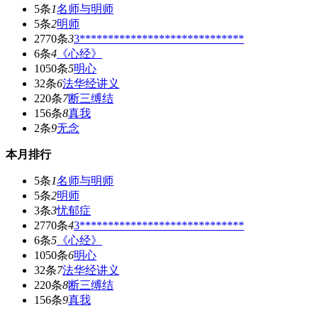
5条
1
名师与明师
5条
2
明师
2770条
3
3*****************************
6条
4
《心经》
1050条
5
明心
32条
6
法华经讲义
220条
7
断三缚结
156条
8
真我
2条
9
无念
本月排行
5条
1
名师与明师
5条
2
明师
3条
3
忧郁症
2770条
4
3*****************************
6条
5
《心经》
1050条
6
明心
32条
7
法华经讲义
220条
8
断三缚结
156条
9
真我