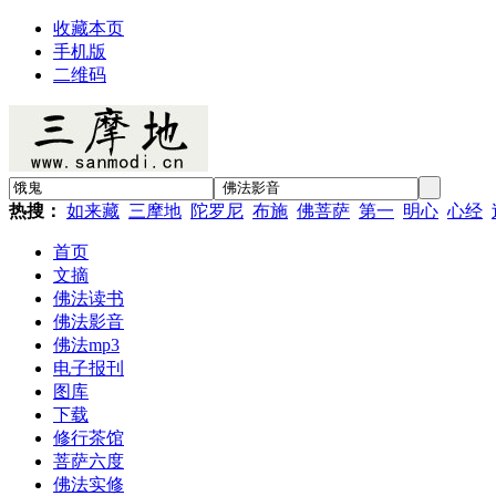
收藏本页
手机版
二维码
热搜：
如来藏
三摩地
陀罗尼
布施
佛菩萨
第一
明心
心经
首页
文摘
佛法读书
佛法影音
佛法mp3
电子报刊
图库
下载
修行茶馆
菩萨六度
佛法实修