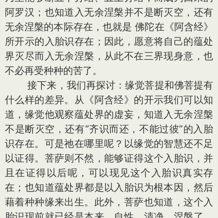
阿罗汉；也知道入无余涅槃并不是断灭空，还有
无余涅槃的本际存在，也就是 佛陀在《阿含经》
所开示的入胎识存在；因此，愿意将自己的蕴处
界灭尽而入无余涅槃，从此不在三界现身意，也
不必再受种种的苦了。
接下来，我们再探讨：缘觉菩提和佛菩提有
什么样的差异。从《阿含经》的开示我们可以知
道，缘觉他观察蕴处界的虚妄，知道入无余涅槃
不是断灭空，还有“齐识而还，不能过彼”的入胎
识存在。可是祂在哪里呢？以缘觉的智慧还不足
以证得。菩萨则不然，能够证得这个入胎识，并
且在证得以后呢，可以现见这个入胎识真实存
在；也知道蕴处界都是以入胎识为根本因，然后
藉着种种缘来出生。此外，菩萨也知道，这个入
胎识现前就已经是本来、自性、清净、涅槃了，