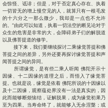
会惊怪、诋诽；但是，对于否定真心存在、执着
一切皆无的增上慢空见的人，就算只有一根毛发
的十六分之一那么微少，我却是一点也不允许
的。”由此可以知道，执着一切法空的断见论对于
众生的危害是非常的大，会障碍弟子们的解脱道
以及佛菩提道的修学。
接下来，我们要继续探讨二乘缘觉菩提和佛
菩提之间的差异，另外还要再探讨缘觉菩提和声
闻菩提之间的异同。
所谓缘觉，是有些二乘人听闻 佛陀开示十
因缘、十二因缘的道理之后，而悟入了缘觉菩
提。也就是说，缘觉是依着 佛陀所说的十因缘以
及十二因缘，观察蕴处界没有一法是真实的，因
此而能够断烦恼结，证解脱果，成为缘觉初果乃
至为四果。当寿命终了，就能够入无余涅槃；或