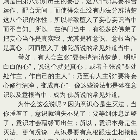
则是由第八识所出生的妄心，这八个识真妄和合
运作、配合无间，而使得众生没有办法分辨清楚
这八个识的体性，所以导致堕入了妄心妄识当中
而不自知。所以，在佛门当中，有很多的佛弟子
把妄心当作是真实我，尤其是将意识、意根当作
是真心，因而堕入了 佛陀所说的常见外道当中。
譬如，有人会主张“要保持清清楚楚、明明
白白的心”，说这个就是真心；或者主张说“要处
处作主，作自己的主人”；乃至有人主张“要将妄
心修行清净，变成真心”。像这些说法都是落在意
识以及意根当中，成为 佛所说的常见外道。
为什么这么说呢？因为意识心是生灭法，当
你睡着了，意识就消失不见了；要等到休息足够
了，意识才会藉缘而出生；所以，意识本身是生
灭法。更何况说，意识是要有意根跟法尘相接触