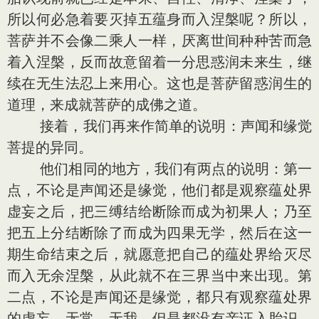
所以何必急着要灭掉五蕴身而入涅槃呢？所以，
菩萨并不会像二乘人一样，厌离世间种种苦而急
着入涅槃，反而故意留着一分思惑润未来生，继
续在无生法忍上来用心。这也是菩萨留惑润生的
道理，来成就菩萨的成佛之道。
接着，我们再来作简单的说明：声闻和缘觉
菩提的异同。
他们相同的地方，我们有两点的说明：第一
点，不论是声闻还是缘觉，他们都是观察蕴处界
虚妄之后，把三缚结给断除而成为初果人；乃至
把五上分结断除了而成为四果无学，然后在这一
期生命结束之后，就愿意把自己的蕴处界给灭尽
而入无余涅槃，从此就不在三界当中来出现。第
二点，不论是声闻还是缘觉，都只有观察蕴处界
的虚妄、无常、无我，但是都没有亲证入胎识，