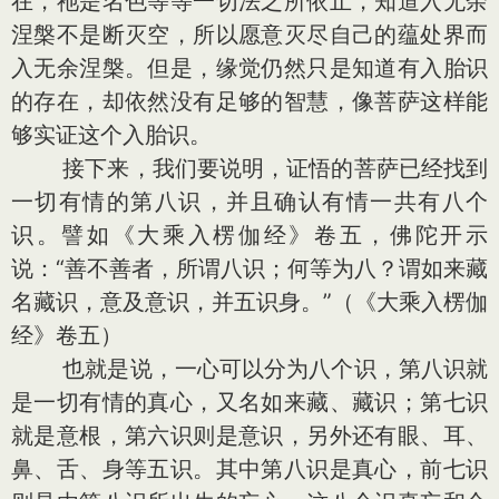
在，祂是名色等等一切法之所依止，知道入无余
涅槃不是断灭空，所以愿意灭尽自己的蕴处界而
入无余涅槃。但是，缘觉仍然只是知道有入胎识
的存在，却依然没有足够的智慧，像菩萨这样能
够实证这个入胎识。
接下来，我们要说明，证悟的菩萨已经找到
一切有情的第八识，并且确认有情一共有八个
识。譬如《大乘入楞伽经》卷五，佛陀开示
说：“善不善者，所谓八识；何等为八？谓如来藏
名藏识，意及意识，并五识身。”（《大乘入楞伽
经》卷五）
也就是说，一心可以分为八个识，第八识就
是一切有情的真心，又名如来藏、藏识；第七识
就是意根，第六识则是意识，另外还有眼、耳、
鼻、舌、身等五识。其中第八识是真心，前七识