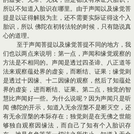
所以不知道入胎识在哪里。由于声闻以及缘觉菩
提是以证得解脱为主，还不需要实际证得这个入
胎识，所以 佛陀在初转法轮的时候，只有隐说真
心的道理。
至于声闻菩提以及缘觉菩提不同的地方，我
们也以两点来说明：第一点，声闻和缘觉观察的
方法是不相同的。声闻是透过四圣谛、八正道等
法来观察蕴处界的虚妄，而断结、证果；缘觉则
是透过十因缘、十二因缘的观察，然后了知蕴处
界的虚妄，进而断结、证果。第二点，独觉的智
慧比声闻好一些。为什么说呢？因为声闻只是听
闻 佛陀的开示，知道入无余涅槃不是断灭空，还
有无余涅槃的本际存在；独觉则是在无佛之世能
够独自观察因缘法，而自己了知有个入胎识存