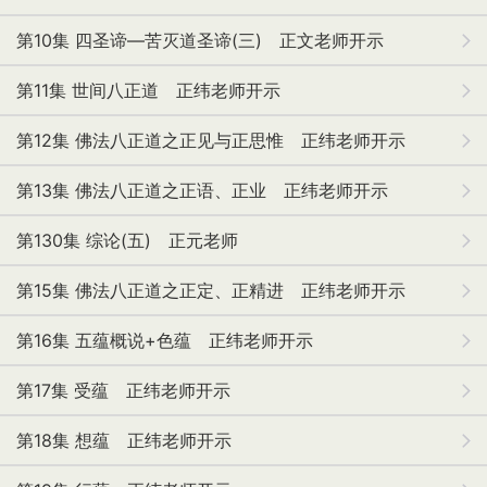
第10集 四圣谛—苦灭道圣谛(三) 正文老师开示
第11集 世间八正道 正纬老师开示
第12集 佛法八正道之正见与正思惟 正纬老师开示
第13集 佛法八正道之正语、正业 正纬老师开示
第130集 综论(五) 正元老师
第15集 佛法八正道之正定、正精进 正纬老师开示
第16集 五蕴概说+色蕴 正纬老师开示
第17集 受蕴 正纬老师开示
第18集 想蕴 正纬老师开示