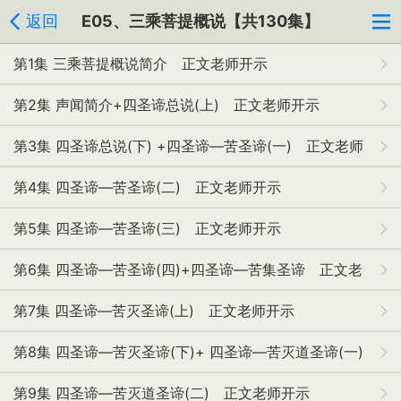
返回
E05、三乘菩提概说【共130集】
第1集 三乘菩提概说简介 正文老师开示
第2集 声闻简介+四圣谛总说(上) 正文老师开示
第3集 四圣谛总说(下) +四圣谛—苦圣谛(一) 正文老师
开示
第4集 四圣谛—苦圣谛(二) 正文老师开示
第5集 四圣谛—苦圣谛(三) 正文老师开示
第6集 四圣谛—苦圣谛(四)+四圣谛—苦集圣谛 正文老
师开示
第7集 四圣谛—苦灭圣谛(上) 正文老师开示
第8集 四圣谛—苦灭圣谛(下)+ 四圣谛—苦灭道圣谛(一)
正文老师
第9集 四圣谛—苦灭道圣谛(二) 正文老师开示