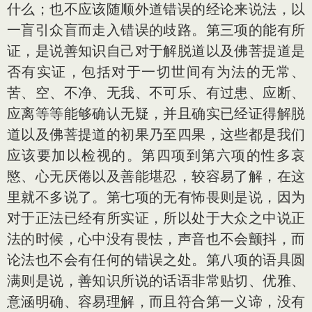
什么；也不应该随顺外道错误的经论来说法，以
一盲引众盲而走入错误的歧路。第三项的能有所
证，是说善知识自己对于解脱道以及佛菩提道是
否有实证，包括对于一切世间有为法的无常、
苦、空、不净、无我、不可乐、有过患、应断、
应离等等能够确认无疑，并且确实已经证得解脱
道以及佛菩提道的初果乃至四果，这些都是我们
应该要加以检视的。第四项到第六项的性多哀
愍、心无厌倦以及善能堪忍，较容易了解，在这
里就不多说了。第七项的无有怖畏则是说，因为
对于正法已经有所实证，所以处于大众之中说正
法的时候，心中没有畏怯，声音也不会颤抖，而
论法也不会有任何的错误之处。第八项的语具圆
满则是说，善知识所说的话语非常贴切、优雅、
意涵明确、容易理解，而且符合第一义谛，没有