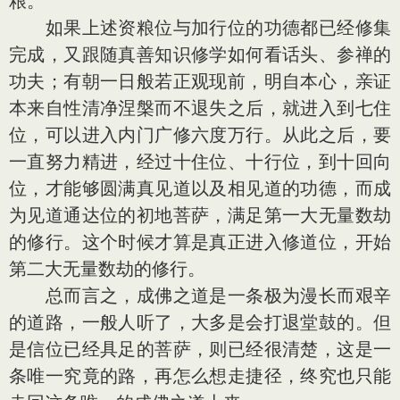
粮。
如果上述资粮位与加行位的功德都已经修集
完成，又跟随真善知识修学如何看话头、参禅的
功夫；有朝一日般若正观现前，明自本心，亲证
本来自性清净涅槃而不退失之后，就进入到七住
位，可以进入内门广修六度万行。从此之后，要
一直努力精进，经过十住位、十行位，到十回向
位，才能够圆满真见道以及相见道的功德，而成
为见道通达位的初地菩萨，满足第一大无量数劫
的修行。这个时候才算是真正进入修道位，开始
第二大无量数劫的修行。
总而言之，成佛之道是一条极为漫长而艰辛
的道路，一般人听了，大多是会打退堂鼓的。但
是信位已经具足的菩萨，则已经很清楚，这是一
条唯一究竟的路，再怎么想走捷径，终究也只能