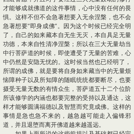
才能够成就佛道的这件事情，心中没有任何的畏
惧。这样不但不会急著想要入无余涅槃，也不会
急著想要“即身成佛”。因为这个时候已经完全明
了，自己的如来藏本自无生无灭，本自具足无量
功德，本来自性清净涅槃；所以在三大无量劫当
中行菩萨道的时候，即使遭受了无量的苦难，心
中仍然是安隐无忧的。这时候当然也已经明了，
所谓的成佛，就是要将自身如来藏当中的无量烦
恼障种子以及所知障的随眠统统都要断尽，也要
摄受无量无数的有情众生，菩萨道五十二个位阶
所该修学的内涵也都要完整的受持以及通达，这
样才能够圆满福德以及智慧而究竟成佛。这样的
事情是急也急不来的，越急越可能走入偏锋邪
道，并且退堕而离开佛道越来越遥远。
如果上面所说的这些前提以及基础都已经完