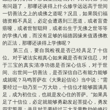
有问题了，那哪还谈得上什么修学远远高于世间
一切善法之上的成佛之道呢？况且，如果我们福
德资粮不具足，必定会遭遇到三恶道，或者盲聋
瘖哑，或者世智聪辩，或者出生于无佛之世等等
的学佛八难，而没有足够的福德因缘来值遇佛教
的正法，那哪还谈得上学佛呢？
第三点，要自我检视是否已经具足了十信
位。对于诸法实相真心如来藏是否有深信忍，对
于三宝的真实清净功德是否深心信乐，对于世
间、出世间一切善法，是否深信自己有能力能够
成就呢？马鸣菩萨在《大乘起信论》当中说：“需
要经过一劫乃至一万大劫，十信位才能够圆满具
足，成为初住位，也就是发心住的菩萨。”如果具
足了十信位，必定就能够勇勐发起菩提心，勇发
四宏誓愿；并且对于要经过三大无量数劫的修行