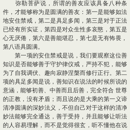
弥勒菩萨说，所谓的善友应该具备八种条
件，才能够称为是圆满的善友：第一是能够如法
地安住禁戒，第二是具足多闻，第三是对于正法
已经有所实证，第四是对众生性多哀愍，第五是
心无厌倦，第六是善能堪忍，第七是无有怖畏，
第八语具圆满。
第一项的安住禁戒是说，我们要观察这位善
知识是否能够善于守护律仪戒，严持不犯，能够
为了自我调伏、趣向寂静涅槃而修行正行。第二
项的具足多闻是说，善知识在说法的时候所说的
意涵，能够初善、中善而且后善，完全符合 世尊
的正教，没有矛盾；而且说的是大乘的第一义谛
清净圆满的深妙法义，不但自己对于这样的清净
妙法能够完全通达，善于受持，并且能够让听法
的人容易理解，而不是觉得很玄，听不懂他在说