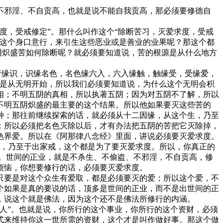
邪淫、不自贡高，也就是说不能自我贡高，那必须要修德自
，受戒修定”。那什么叫作这个“除断苦习，灭爱求度，受戒
做这个身口意行，来引生这些恶业或是善业的业果呢？那这个都
阴炽盛苦如何除断呢？就必须要知道说，苦的根源是从什么地方
缘识，识缘名色，名色缘六入，六入缘触，触缘受，受缘爱，
个是从无明开始，所以我们必须要知道说，为什么这个无明会积
相；不明五阴的真相，所以执著五阴；因为对五阴不了解，所以
不明五阴炽盛的最主要的这个结果。所以他如果要灭这些苦的
种；那往前继续探索的话，就必须从十二因缘，从这个生，乃至
；所以必须把名色灭除以后，才有办法把五阴的苦把它灭除掉，
色界爱。所以在《阿那律八念经》里面，讲说必须要灭爱求度。
，乃至于出家戒，这个都是为了要灭爱求度。所以，你真正的
。世间的正业，就是不杀生、不偷盗、不邪淫，不自贡高，修
烦恼，你想要修行的话，必须要灭爱求度。
要是对这个众生有爱取，都是必须要灭的爱；所以这个爱，不
个如果是真的要说的话，顶多是世间的正业，而不是出世间的正
，说这个就是佛法，因为这个还不是佛法所修行的内涵。
人”。也就是说，你所行的这个事业，你所行的这个资财，必须
式来维持你这一世所需的资财，这个才是叫作做好事。那这个做