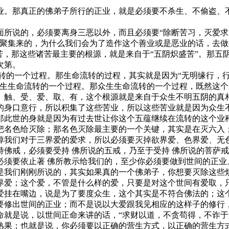
。那真正的佛弟子所行的正业，就是必须要不杀生、不偷盗、不
说的，必须要离身三恶以外，而且必须要“除断苦习，灭爱求度
样聚集来的，为什么我们会为了造作这个善业或是恶业的话，去
苦，那这些诸苦最主要的根源，就是来自于“五阴炽盛苦”。那五
次第。
的一个过程。那生命流转的过程，其实就是因为“无明缘行，行
众生生命流转的一个过程。那众生生命流转的一个过程，既然这
、触、受、爱、取、有，这个根源就是来自于众生不明五阴的真
的身口意行，所以积集了这些苦业，所以这些苦业就是因为众生
那此世的身就是因为有过去世让你这个五蕴继续在流转的这个业
把名色给灭除；那名色灭除最主要的一个关键，其实是在灭六入
掉我们对于三界爱的爱求，所以必须要灭掉欲界爱、色界爱、无
戒，必须要受持 佛所说的五戒，乃至于受持 佛所说的菩萨戒
必须要依止著 佛所教示给我们的，至少你必须要做到世间的正业
是我们刚刚所说的，其实如果真的一个佛弟子，你想要灭除这些
爱；这个爱，不管是什么样的爱，只要是对这个世间有爱取，只
爱挂在嘴边，说是为了要度众生，这个其实是不符合佛法的；这
要修出世间的正业；而不是说以大爱跟我见相应的这样子的修行
是说，以世间正命来讲的话，“求财以道，不贪苟得，不诈于
熟果；也就是说，你必须要以正确的营生方式，以正确的营生方