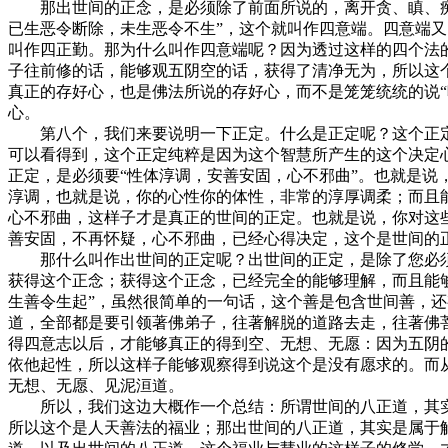
那出世间的正念，是必须除了前面所说的，离开贪、瞋、痴三
已生恶令断除，未生恶令不生”，这个就叫作四意端。四意端又
叫作四正勤。那为什么叫作四意端呢？因为透过这样的四个法
子往前修的话，能够观五阴空的话，获得了清净无为，所以这
真正的存好心，也是佛法所说的存好心，而不是笼笼统统的说“
心。
第八个，我们来要说明一下正定。什么是正定呢？这个正定
可以看得到，这个正定纯粹是因为这个智慧所产生的这个决定
正定，是必须要“性体淳调，安善安固，心不邪曲”。也就是
淳调，也就是说，你的心性你的体性，非常的淳厚调柔；而且
心不邪曲，这样子才是真正的世间的正定。也就是说，你对这
善安固，不再怀疑，心不邪曲，已经心得决定，这个是世间的
那什么叫作出世间的正定呢？出世间的正定，是除了您必须要
获得这个正念；获得这个正念，已经完全的能够理解，而且能
生善令生起”，虽然很简单的一句话，这个善是包含世间善，
道，全部都是要引领著佛弟子，往著解脱的道路去走，往著佛
得四意志以后，才能够真正的得到空、无想、无愿：因为五阴
依他起性，所以这样子能够观察得到说这个是没有愿求的。而
无想、无愿、见泥洹道。
所以，我们这边大概作一个总结：所谓世间的八正道，其实就
所以这个是人天善法的福业；那出世间的八正道，其实是属于