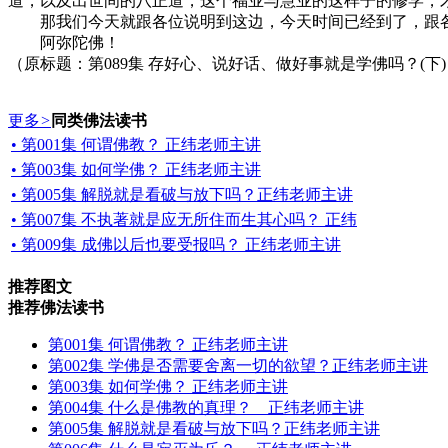
道，以及出世间的八正道，这个福业与慧业的这样子的修学，
那我们今天就跟各位说明到这边，今天时间已经到了，跟
阿弥陀佛！
（原标题：第089集 存好心、说好话、做好事就是学佛吗？(下
更多
>
同类佛法读书
• 第001集 何谓佛教？ 正纬老师主讲
• 第003集 如何学佛？ 正纬老师主讲
• 第005集 解脱就是看破与放下吗？正纬老师主讲
• 第007集 不执著就是应无所住而生其心吗？ 正纬
• 第009集 成佛以后也要受报吗？ 正纬老师主讲
推荐图文
推荐佛法读书
第001集 何谓佛教？ 正纬老师主讲
第002集 学佛是否需要舍离一切的欲望？正纬老师主讲
第003集 如何学佛？ 正纬老师主讲
第004集 什么是佛教的真理？ 正纬老师主讲
第005集 解脱就是看破与放下吗？正纬老师主讲