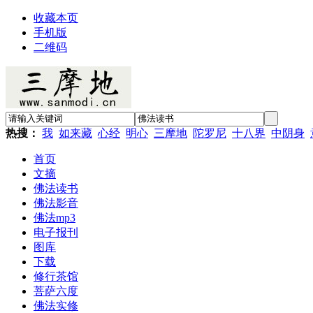
收藏本页
手机版
二维码
热搜：
我
如来藏
心经
明心
三摩地
陀罗尼
十八界
中阴身
首页
文摘
佛法读书
佛法影音
佛法mp3
电子报刊
图库
下载
修行茶馆
菩萨六度
佛法实修