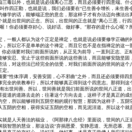
毒以外，也就是说必须离心三恶，而且必须要行四意端。什么
叫作四正勤，也就是说，我们必须要在“已生善令增长，未生善
的修学的话，能够端正您的意念，那这样子才有办法迈向佛法出
个就是出世间的正念。所以，出世间的正念就是“离心三恶，行四
喔！你必须要存好心、说好话、做好事。”那存的是什么心呢？
，一般人都认为这个正定是禅定，也就是说必须要修学正确的禅
心，所以它不是单单的这个禅定，而且它也不是在指禅定的这一
说，你必须要对我们前面所说的，从正见为前导，一直到正志、正
能够安忍、安止于这些前面所说的这些善法，而且能够安隐坚固
些法，对这些法已经完全的信受，对我们前面所说的世间的这个
正定。
“性体淳调，安善安固，心不邪曲”之外，而且还必须要得四
够完全的依教奉行，所以才能够真正得到这个四意志。那得到这
还有出世间善。所以，世间善就是我们前面所说的世间八正道，
菩提道的道路去走的；往著这个方向去走，这样子才是真正的成
的空，所以能够得到五阴空相的观行智慧；那因为这样子，五阴
从五阴的空相，获得实证五阴的空相，而见泥洹道。所以这个就
是人天善法的福业，《阿那律八念经》里面说，世间的八正道
解脱智慧的慧业，那这边说“弃捐恩爱、安静思道、无所恋慕、意