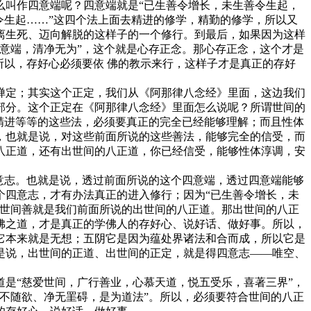
叫作四意端呢？四意端就是“已生善令增长，未生善令生起，
令生起……”这四个法上面去精进的修学，精勤的修学，所以又
离生死、迈向解脱的这样子的一个修行。到最后，如果因为这样
意端，清净无为”，这个就是心存正念。那心存正念，这个才是
所以，存好心必须要依 佛的教示来行，这样子才是真正的存好
定；其实这个正定，我们从《阿那律八念经》里面，这边我们
部分。这个正定在《阿那律八念经》里面怎么说呢？所谓世间的
精进等等的这些法，必须要真正的完全已经能够理解；而且性体
，也就是说，对这些前面所说的这些善法，能够完全的信受，而
八正道，还有出世间的八正道，你已经信受，能够性体淳调，安
意志。也就是说，透过前面所说的这个四意端，透过四意端能够
个四意志，才有办法真正的进入修行；因为“已生善令增长，未
出世间善就是我们前面所说的出世间的八正道。那出世间的八正
佛之道，才是真正的学佛人的存好心、说好话、做好事。所以，
它本来就是无想；五阴它是因为蕴处界诸法和合而成，所以它是
是说，出世间的正道、出世间的正定，就是得四意志——唯空、
是“慈爱世间，广行善业，心慕天道，悦五受乐，喜著三界”，
不随欲、净无罣碍，是为道法”。所以，必须要符合世间的八正