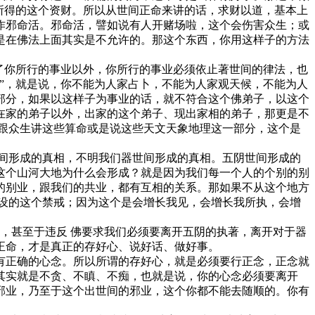
所得的这个资财。所以从世间正命来讲的话，求财以道，基本上
作邪命活。邪命活，譬如说有人开赌场啦，这个会伤害众生；或
是在佛法上面其实是不允许的。那这个东西，你用这样子的方法
了你所行的事业以外，你所行的事业必须依止著世间的律法，也
”，就是说，你不能为人家占卜，不能为人家观天候，不能为人
部分，如果以这样子为事业的话，就不符合这个佛弟子，以这个
在家的弟子以外，出家的这个弟子、现出家相的弟子，那更是不
跟众生讲这些算命或是说这些天文天象地理这一部分，这个是
间形成的真相，不明我们器世间形成的真相。五阴世间形成的
这个山河大地为什么会形成？就是因为我们每一个人的个别的别
的别业，跟我们的共业，都有互相的关系。那如果不从这个地方
设的这个禁戒；因为这个是会增长我见，会增长我所执，会增
，甚至于违反 佛要求我们必须要离开五阴的执著，离开对于器
正命，才是真正的存好心、说好话、做好事。
正确的心念。所以所谓的存好心，就是必须要行正念，正念就
其实就是不贪、不瞋、不痴，也就是说，你的心念必须要离开
邪业，乃至于这个出世间的邪业，这个你都不能去随顺的。你有