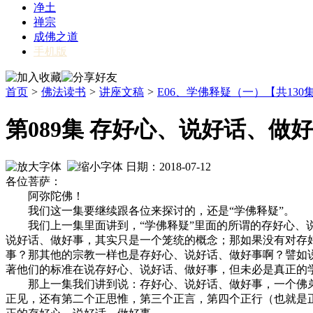
净土
禅宗
成佛之道
手机版
首页
>
佛法读书
>
讲座文稿
>
E06、学佛释疑（一）【共130
第089集 存好心、说好话、做
日期：2018-07-12
各位菩萨：
阿弥陀佛！
我们这一集要继续跟各位来探讨的，还是“学佛释疑”。
我们上一集里面讲到，“学佛释疑”里面的所谓的存好心、说
说好话、做好事，其实只是一个笼统的概念；那如果没有对存
事？那其他的宗教一样也是存好心、说好话、做好事啊？譬如
著他们的标准在说存好心、说好话、做好事，但未必是真正的
那上一集我们讲到说：存好心、说好话、做好事，一个佛弟子
正见，还有第二个正思惟，第三个正言，第四个正行（也就是