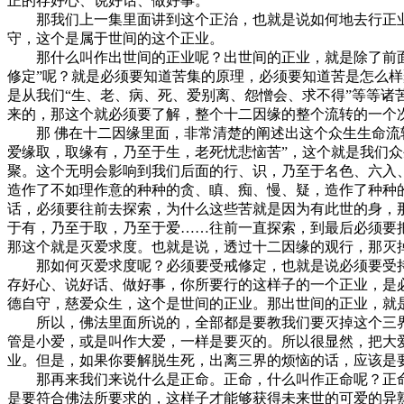
正的存好心、说好话、做好事。
那我们上一集里面讲到这个正治，也就是说如何地去行正业
守，这个是属于世间的这个正业。
那什么叫作出世间的正业呢？出世间的正业，就是除了前面所
修定”呢？就是必须要知道苦集的原理，必须要知道苦是怎么
是从我们“生、老、病、死、爱别离、怨憎会、求不得”等等诸
来的，那这个就必须要了解，整个十二因缘的整个流转的一个
那 佛在十二因缘里面，非常清楚的阐述出这个众生生命流转
爱缘取，取缘有，乃至于生，老死忧悲恼苦”，这个就是我们
聚。这个无明会影响到我们后面的行、识，乃至于名色、六入
造作了不如理作意的种种的贪、瞋、痴、慢、疑，造作了种种
话，必须要往前去探索，为什么这些苦就是因为有此世的身，
于有，乃至于取，乃至于爱……往前一直探索，到最后必须要
那这个就是灭爱求度。也就是说，透过十二因缘的观行，那灭
那如何灭爱求度呢？必须要受戒修定，也就是说必须要受持佛
存好心、说好话、做好事，你所要行的这样子的一个正业，是
德自守，慈爱众生，这个是世间的正业。那出世间的正业，就
所以，佛法里面所说的，全部都是要教我们要灭掉这个三界
管是小爱，或是叫作大爱，一样是要灭的。所以很显然，把大
业。但是，如果你要解脱生死，出离三界的烦恼的话，应该是
那再来我们来说什么是正命。正命，什么叫作正命呢？正命就
是要符合佛法所要求的，这样子才能够获得未来世的可爱的异