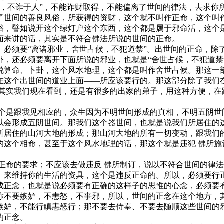
得，不诈于人”，不能诈财取得，不能偏离了世间的律法，去求你
了世间的善良风俗，所获得的资财，这个就不叫作正命，这个叫
俗，譬如说开这个绿灯户这个东西，这个都是属于邪命活，这个
面来讲的话，其实是不符合佛法所说的世间的正命。
须要“离诸邪业，舍世占候，不犯道禁”。出世间的正命，除
外，还必须要离开下面所说的邪业，也就是“舍世占候，不犯道禁
说算命、卜卦，这个风水地理，这个都是叫作舍世占候。那这一
在这个出世间的道业上面——所应该要行的。那这部分除了我们
，其实我们现在看到，还是有很多的出家的弟子，用这种方便，在
是跟我见相应的，众生因为不明世间形成的真相，不明五阴世
以会形成五阴世间。那我们这个器世间，也就是说我们所居住的
所居住的山河大地的形成；那山河大地的所有一切变动，跟我们
的这个相命，甚至于这个风水地理的话，那这个就是违犯 佛所施
命的要求；不应该去做违反 佛所制订，说以不符合世间的律法
，来维持你的生活的资具，这个是违反正命的。所以，必须要行
正念，也就是说必须要有正确的这样子的思惟的心念，必须要有
你不要嫉妒，不恚怒，不事邪，所以，世间的正念在这个地方，
嫉妒，不能行瞋恚怒行；那不要去侍奉、不要去随顺这些世间的
的正念。