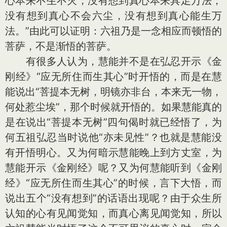
心本来不生不灭，没有想到真心本来具足万法，
没有想到真心不会六尘，没有想到真心能生万
法。”由此可以证明：六祖乃是一念相应而顿悟的
菩萨，不是渐悟的菩萨。
有很多人认为，慧能并不是在弘忍开示《金
刚经》“应无所住而生其心”时开悟的，而是在慧
能说出“菩提本无树，明镜亦非台，本来无一物，
何处惹尘埃”，那个时候就开悟的。如果慧能真的
是在说出“菩提本无树”四句偈时就已经悟了，为
何五祖弘忍当时说他“亦未见性”？也就是慧能没
有开悟明心。又为何暗示慧能晚上到方丈室，为
慧能开示《金刚经》呢？又为何慧能听到《金刚
经》“应无所住而生其心”的时候，言下大悟，而
说出五个“没有想到”的话语出现呢？由于众生所
认知的心有见闻觉知，而真心离见闻觉知，所以