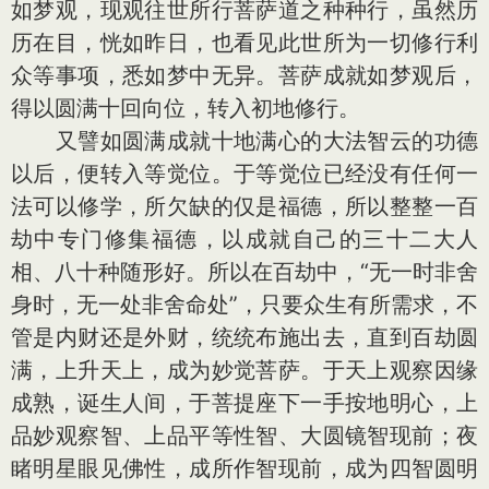
如梦观，现观往世所行菩萨道之种种行，虽然历
历在目，恍如昨日，也看见此世所为一切修行利
众等事项，悉如梦中无异。菩萨成就如梦观后，
得以圆满十回向位，转入初地修行。
又譬如圆满成就十地满心的大法智云的功德
以后，便转入等觉位。于等觉位已经没有任何一
法可以修学，所欠缺的仅是福德，所以整整一百
劫中专门修集福德，以成就自己的三十二大人
相、八十种随形好。所以在百劫中，“无一时非舍
身时，无一处非舍命处”，只要众生有所需求，不
管是内财还是外财，统统布施出去，直到百劫圆
满，上升天上，成为妙觉菩萨。于天上观察因缘
成熟，诞生人间，于菩提座下一手按地明心，上
品妙观察智、上品平等性智、大圆镜智现前；夜
睹明星眼见佛性，成所作智现前，成为四智圆明