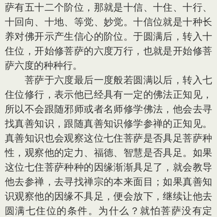
萨有五十二个阶位，那就是十信、十住、十行、
十回向、十地、等觉、妙觉。十信位就是十种长
养对佛开示产生信心的阶位。于圆满后，转入十
住位，开始修菩萨的六度万行，也就是开始修菩
萨六度的种种行。
菩萨于六度最后一度般若圆满以后，转入七
住位修行，表示他已经具有一定的佛法正知见，
所以不会跟随邪师或者名师修学佛法，他会去寻
找真善知识，跟随真善知识修学参禅的正知见。
真善知识也会观察这位七住菩萨是否具足菩萨种
性，观察他的定力、福德、智慧是否具足。如果
这位七住菩萨种种的因缘渐渐具足了，就会教导
他去参禅，去寻找禅宗的本来面目；如果真善知
识观察他的因缘不具足，便会放下，继续让他去
圆满七住位的条件。为什么？就怕菩萨没有定