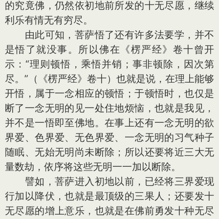
的究竟佛，仍然依初地前所发的十无尽愿，继续
利乐有情无有穷尽。
由此可知，菩萨悟了还有许多法要学，并不
是悟了就没事。所以佛在《楞严经》卷十曾开
示：“理则顿悟，乘悟并销；事非顿除，因次第
尽。”（《楞严经》卷十）也就是说，在理上能够
开悟，属于一念相应的顿悟；于顿悟时，也仅是
断了一念无明的见一处住地烦恼，也就是我见，
并不是一悟即至佛地。在事上还有一念无明的欲
界爱、色界爱、无色界爱、一念无明的习气种子
随眠、无始无明尚未断除；所以还要将近三大无
量数劫，依序将这些无明一一加以断除。
譬如，菩萨进入初地以前，已经将三界爱现
行加以降伏，也就是最顶级的三果人；还要发十
无尽愿的增上意乐，也就是在佛前勇发十种无尽