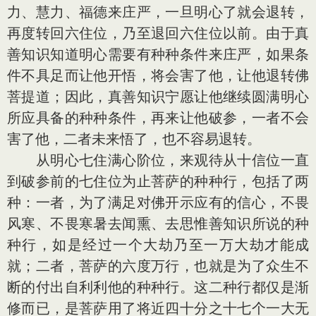
力、慧力、福德来庄严，一旦明心了就会退转，
再度转回六住位，乃至退回六住位以前。由于真
善知识知道明心需要有种种条件来庄严，如果条
件不具足而让他开悟，将会害了他，让他退转佛
菩提道；因此，真善知识宁愿让他继续圆满明心
所应具备的种种条件，再来让他破参，一者不会
害了他，二者未来悟了，也不容易退转。
从明心七住满心阶位，来观待从十信位一直
到破参前的七住位为止菩萨的种种行，包括了两
种：一者，为了满足对佛开示应有的信心，不畏
风寒、不畏寒暑去闻熏、去思惟善知识所说的种
种行，如是经过一个大劫乃至一万大劫才能成
就；二者，菩萨的六度万行，也就是为了众生不
断的付出自利利他的种种行。这二种行都仅是渐
修而已，是菩萨用了将近四十分之十七个一大无