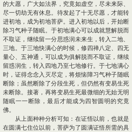
的大愿，广大如法界，究竟如虚空，尽未来际、
尽一切劫无有休息。待发起了十无尽愿，才能转
进初地，成为初地菩萨。进入初地以后，开始断
除习气种子随眠。于初地满心可以成就慧解脱而
不取证，继续留一分思惑润未来生，转入二地、
三地。于三地快满心的时候，修四禅八定、四无
量心、五神通，可以成为俱解脱而不取证，继续
留惑润生，转入四地乃至七地修行。于七地满心
时，证得念念入灭尽定，将烦恼障习气种子随眠
断除；虽然断除了分段生死，但仍然有变易生死
未断除。接著，再将变易生死最微细的无始无明
随眠一一断除，最后才能成为四智圆明的究竟
佛。
从上面种种分析可知：在证悟以前，也就是
在圆满七住位以前，菩萨为了圆满证悟所需的具