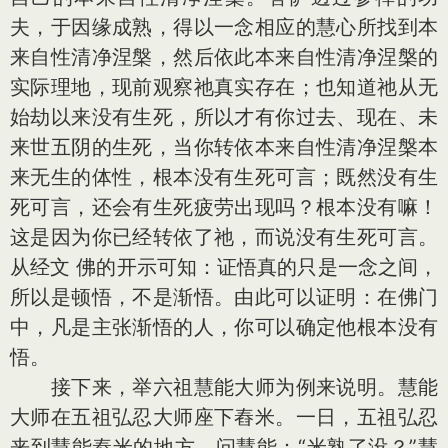
夫，于因缘成熟，得以一念相应的慧心所找到本
来自性清净涅槃，然后依此本来自性清净涅槃的
实际理地，现前观察祂真实存在；也知道祂从无
始劫以来没有生死，所以才有你过去、现在、未
来世五阴的生死，当你转依本来自性清净涅槃本
来无生的体性，根本没有生死可言；既然没有生
死可言，还会有生死疲劳出现吗？根本没有嘛！
这是因为你已经转依了祂，而说没有生死可言。
从经文 佛的开示可知：证悟真的只是一念之间，
所以是顿悟，不是渐悟。由此可以证明：在佛门
中，凡是主张渐悟的人，你可以确定他根本没有
悟。
接下来，举六祖慧能大师为例来说明。慧能
大师在五祖弘忍大师座下舂米。一日，五祖弘忍
来到慧能舂米的地方，问慧能：“米熟了没？”慧