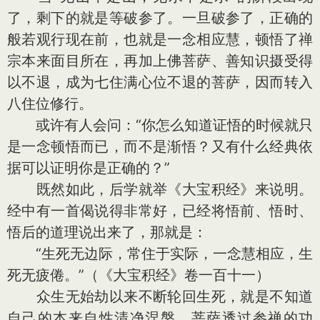
了，剩下的就是等破参了。一旦破参了，正确的
般若观行现在前，也就是一念相应慧，顿悟了禅
宗本来面目所在，再加上佛菩萨、善知识摄受得
以不退，成为七住满心位不退的菩萨，因而转入
八住位修行。
或许有人会问：“你怎么知道证悟的时候就只
是一念顿悟而已，而不是渐悟？又有什么经典依
据可以证明你是正确的？”
既然如此，后学就举《大宝积经》来说明。
经中有一首偈说得非常好，已经将悟前、悟时、
悟后的道理说出来了，那就是：
“生死无边际，常住于实际，一念慧相应，生
死无疲倦。”（《大宝积经》卷一百十一）
众生无始劫以来不断轮回生死，就是不知道
自己的本来自性清净涅槃。菩萨透过参禅的功