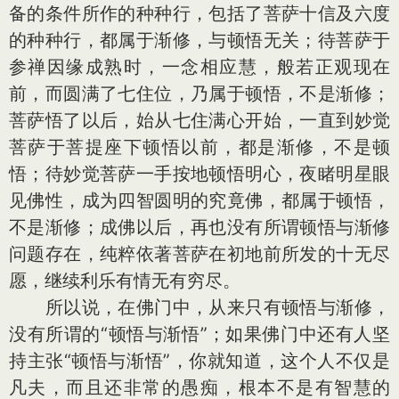
备的条件所作的种种行，包括了菩萨十信及六度
的种种行，都属于渐修，与顿悟无关；待菩萨于
参禅因缘成熟时，一念相应慧，般若正观现在
前，而圆满了七住位，乃属于顿悟，不是渐修；
菩萨悟了以后，始从七住满心开始，一直到妙觉
菩萨于菩提座下顿悟以前，都是渐修，不是顿
悟；待妙觉菩萨一手按地顿悟明心，夜睹明星眼
见佛性，成为四智圆明的究竟佛，都属于顿悟，
不是渐修；成佛以后，再也没有所谓顿悟与渐修
问题存在，纯粹依著菩萨在初地前所发的十无尽
愿，继续利乐有情无有穷尽。
所以说，在佛门中，从来只有顿悟与渐修，
没有所谓的“顿悟与渐悟”；如果佛门中还有人坚
持主张“顿悟与渐悟”，你就知道，这个人不仅是
凡夫，而且还非常的愚痴，根本不是有智慧的