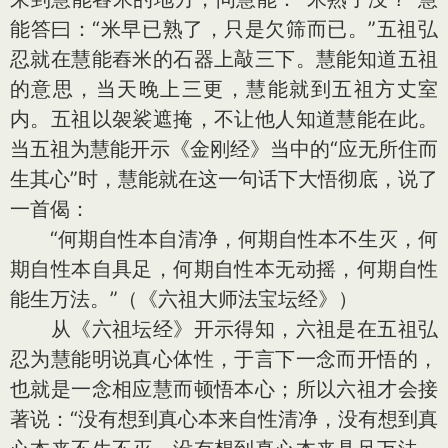
能答曰：“米早已熟了，只是欠筛而已。”五祖弘
忍就在慧能舂米的石器上敲三下。慧能知道五祖
的意思，当天晚上三更，慧能就到五祖方丈室
内。五祖以袈裟遮掩，不让他人知道慧能在此。
当五祖为慧能开示《金刚经》当中的“应无所住而
生其心”时，慧能就在这一句话下大悟彻底，说了
一首偈：
“何期自性本自清净，何期自性本不生灭，何
期自性本自具足，何期自性本无动摇，何期自性
能生万法。”（《六祖大师法宝坛经》）
从《六祖坛经》开示得知，六祖是在五祖弘
忍为慧能明说真心体性，于言下一念而开悟的，
也就是一念相应慧而顿悟本心；所以六祖才会接
著说：“没有想到真心本来自性清净，没有想到真