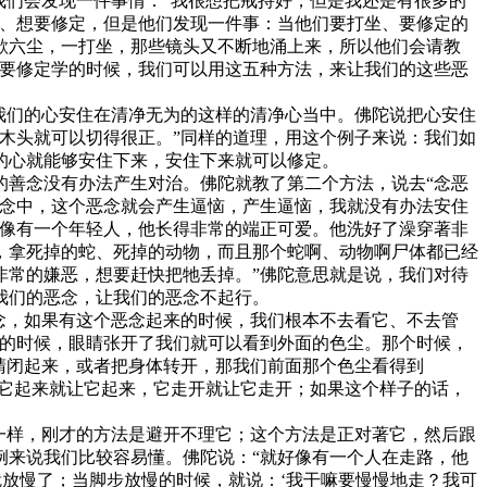
们会发现一件事情：“我很想把戒持好，但是我还是有很多的
坐、想要修定，但是他们发现一件事：当他们要打坐、要修定的
欲六尘，一打坐，那些镜头又不断地涌上来，所以他们会请教
是要修定学的时候，我们可以用这五种方法，来让我们的这些恶
我们的心安住在清净无为的这样的清净心当中。佛陀说把心安住
木头就可以切得很正。”同样的道理，用这个例子来说：我们如
的心就能够安住下来，安住下来就可以修定。
善念没有办法产生对治。佛陀就教了第二个方法，说去“念恶
恶念中，这个恶念就会产生逼恼，产生逼恼，我就没有办法安住
好像有一个年轻人，他长得非常的端正可爱。他洗好了澡穿著非
，拿死掉的蛇、死掉的动物，而且那个蛇啊、动物啊尸体都已经
非常的嫌恶，想要赶快把牠丢掉。”佛陀意思就是说，我们对待
我们的恶念，让我们的恶念不起行。
念，如果有这个恶念起来的时候，我们根本不去看它、不去管
照的时候，眼睛张开了我们就可以看到外面的色尘。那个时候，
睛闭起来，或者把身体转开，那我们前面那个色尘看得到
，它起来就让它起来，它走开就让它走开；如果这个样子的话，
一样，刚才的方法是避开不理它；这个方法是正对著它，然后跟
例来说我们比较容易懂。佛陀说：“就好像有一个人在走路，他
就放慢了；当脚步放慢的时候，就说：‘我干嘛要慢慢地走？我可