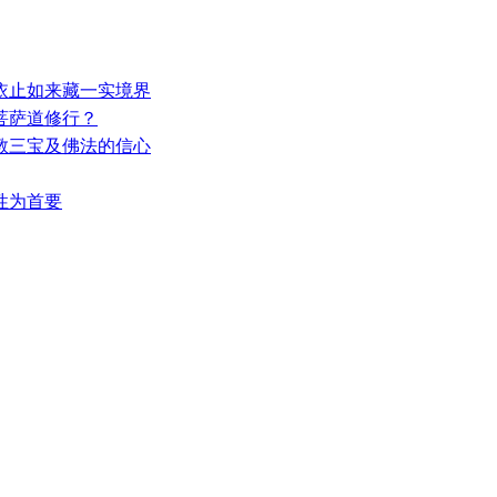
—依止如来藏一实境界
入菩萨道修行？
佛教三宝及佛法的信心
萨性为首要