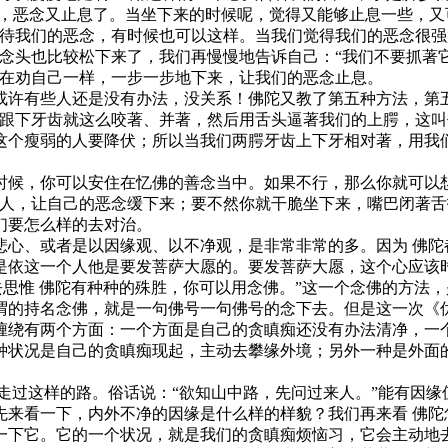
，恶念又止息了。当坐下来的时候呢，觉得又能够止息一些，又
对待我们的恶念，有时候也可以这样。当我们觉得我们的恶念很强
，念头也比较松下来了，我们再慢慢地告诉自己：“我们不要抓著
己在劝自己一样，一步一步地下来，让我们的恶念止息。
有些人还是没有办法，没关系！佛陀又教了第五种方法，第五
齿跟下牙齿就这么咬著、并著，然后用舌头逼著我们的上腭，这叫
这个瘦弱的人要降伏；所以当我们两腭牙齿上下牙相对著，用我
，你可以安住在忆佛的善念当中。如果不行，那么你就可以想
的人，让自己的恶念缓下来；要不然你就干脆坐下来，嘴巴闭著
们要怎么样的去对治。
、或者是以因缘观、以不净观，是非常非常的多。因为 佛陀
是依这一个人他是要发菩萨大愿的。要发菩萨大愿，这个心应该
去思惟 佛陀有种种的殊胜，你可以用念佛。”这一个念佛的方法
谓的持名念佛，就是一句佛号一句佛号的念下去。但是这一次《优
缠绕有两个方面：一个方面是自己的贪瞋痴还没有办法清净，一
种状况是自己的贪瞋痴现起，主动去攀缘外境；另外一种是外面
过这样的路。俗话说：“欲知山中路，先问过来人。”能有因缘
先来看一下，内外不净的因缘是什么样的样貌？我们再来看 佛陀
一下它。它的一个状况，就是我们的贪瞋痴烦恼习，它会主动地