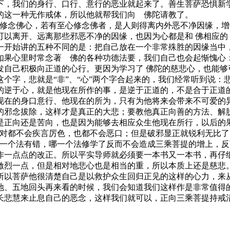
下，我们的身行、口行、意行的恶业就起来了。善生菩萨恐惧新
的这一种无作戒体，所以他就帮我们向 佛陀请教了。
念佛心，若有至心修念佛者，是人则得离内外恶不净因缘，增
可以离开、远离那些邪恶不净的因缘，也因为心都是和 佛相应的
一开始讲的五种不同的是：把自己放在一个非常殊胜的因缘当中
如果心里时常念著 佛的各种功德法要，我们自己也会起惭愧心
发自己积极向正道的心行。更因为学习了 佛陀的慈悲心，也能够
这个字，悲就是“非”、“心”两个字合起来的，我们经常听到说
的逆于心，就是他现在所作的事，是逆于正道的，不是合于正道
现在的身口意行、他现在的所为，只有为他将来会带来不可爱的
的邪念拔除，这样才是真正的大悲；要教他真正向善的方法、解
是正向还是苦向，也是因为能够去相应众生他现在所行，以后的
都不会疾言厉色，也都不会恶口；但是破邪显正就锐利无比了
哪一个法有错，哪一个法修学了反而不会造成三乘菩提的增上，
作一点点的改正。所以平实导师就必须要一本书又一本书，再仔
激烈一点，但是相对地悲心也是相当的重，所以本质上还是慈悲
所以菩萨他很清楚自己是以救护众生回归正见的这样的心力，来
地、五地回头再来看的时候，我们会知道我们这样作是非常值得
长悲慧来止息自己的恶念，这样我们就可以，正向三乘菩提持戒