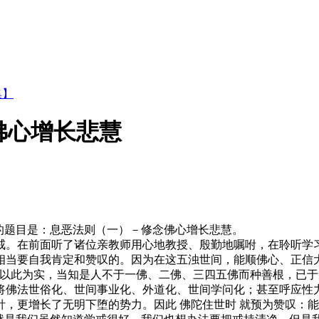
集】
念佛心增长悲慧
题目是：息恶法则（一）－修念佛心增长悲慧。
。在前面听了诸位亲教师用心地教授、殷勤地嘱咐，在聆听学习
相当要自我肯定和赞叹的。因为在这五浊世间，能顺佛心、正信大
，以此为实，当知是人不于一佛、二佛、三四五佛而种善根，已于
将佛法世俗化、世间事业化、外道化、世间学问化；甚至呼应性
，更增长了无明下堕的势力。因此 佛陀住世时 就预为赞叹：