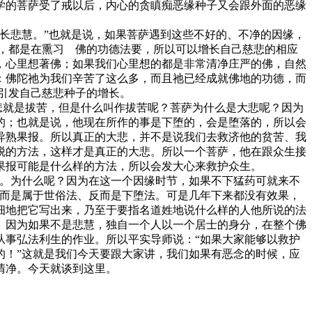
学的菩萨受了戒以后，内心的贪瞋痴恶缘种子又会跟外面的恶缘
长悲慧。”也就是说，如果菩萨遇到这些不好的、不净的因缘，
，都是在熏习 佛的功德法要，所以可以增长自己慈悲的相应
，心里想著佛；如果我们心里想的都是非常清净庄严的佛，自然
：佛陀祂为我们辛苦了这么多，而且祂已经成就佛地的功德，而
引发自己慈悲种子的增长。
：悲就是拔苦，但是什么叫作拔苦呢？菩萨为什么是大悲呢？因为
的；也就是说，他现在所作的事是下堕的，会是堕落的，所以会
异熟果报。所以真正的大悲，并不是说我们去救济他的贫苦、我
脱的方法，这样才是真正的大悲。所以一个菩萨，他在跟众生接
果报可能是什么样的方法，所以会发大心来救护众生。
。为什么呢？因为在这一个因缘时节，如果不下猛药可就来不
反而是属于世俗法、反而是下堕法。可是几年下来都没有效果，
细地把它写出来，乃至于要指名道姓地说什么样的人他所说的法
。因为如果不是悲慧，独自一个人以一个居士的身分，在整个佛
从事弘法利生的作业。所以平实导师说：“如果大家能够以救护
的！”这就是我们今天要跟大家讲，我们如果有恶念的时候，应
清净。今天就谈到这里。