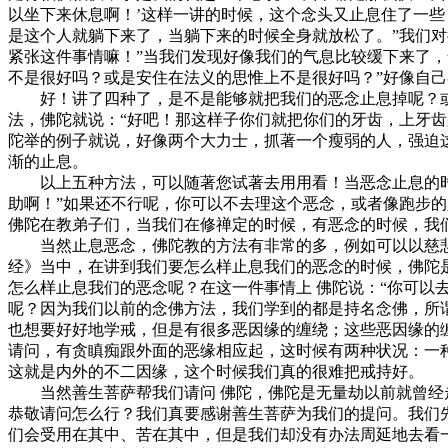
以坐下来休息啊！’这样一讲的时候，这个念头又止息住了一些
是这个人就躺下来了，当躺下来的时候全身就放松了。”我们
紧张这件事情嘛！”当我们发现好像我们的气息比较缓下来了
不是很好吗？或是安住在法义的思惟上不是很好吗？”好像自
好！讲了四种了，是不是能够就把我们的恶念止息掉呢？或许
法，佛陀就说：“好吧！那这样子你们就把你们的牙齿，上牙
陀举的例子就说，好像两个大力士，抓著一个瘦弱的人，强迫
渐的止息。
以上五种方法，可以随著您试著去用用看！当恶念止息的时候
助啊！”如果还不行呢，你可以不去理这个恶念，或者像跑步
佛陀在教弟子们，当我们在修禅定的时候，有恶念的时候，我
当然止息恶念，佛陀教的方法有非常的多，例如可以以慈悲心
经》当中，在讲到我们要怎么样止息我们的恶念的时候，佛陀
怎么样止息我们的恶念呢？在这一件事情上 佛陀说：“你可以
呢？因为我们以前的念佛方法，我们学到的都是持名念佛，所
也想要好好地学戒，但是有很多恶因缘的缠绕；这些恶因缘的
请问，有贪瞋痴跟外面的恶缘相应起，这时候有两种状况：一
这就是内外的不二因缘，这个时候我们真的很难把戒持好。
当然善生菩萨帮我们请问 佛陀，佛陀是无量劫以前就曾经走
恭敬请问怎么行？我们真要感谢善生菩萨为我们的提问。我们
们会受用在其中、苦在其中，但是我们却没有办法周延地去看