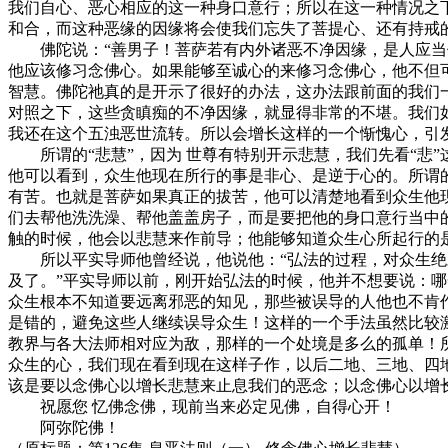
我们自心、恶心相应的这一种身口意行；所以在这一种情况之
和合，而这种恶缘的因缘将会使我们忘失了菩提心、还有持戒
佛陀说：“善男子！菩萨若有内外诸恶不净因缘，是人应当修
他应该修习念佛心。如果能够至诚心的来修习念佛心，他不但
智慧。佛陀祂真的是开示了很好的办法，这办法跟前面的我们
对照之下，这些贪瞋痴的不净因缘，就显得非常的不堪。我们
我还在这个五浊恶世流转。所以会增长这样的一个惭愧心，引
所谓的“悲慧”，因为 世尊有特别开示悲慧，我们先看“悲”
他可以看到，众生他现在所行的事是非心、是逆于心的。所谓
有苦。也就是菩萨如果真正的拔苦，他可以清楚地看到众生他
们去帮他洗洗澡、帮他盖盖房子，而是要把他的身口意行当中
触的时候，他会以悲慧来作前导；他能够知道众生心所起行的
所以平实导师他曾经说，他说他：“弘法的过程，对众生绝对
及了。”平实导师以前，刚开始弘法的时候，他并不想要说：
众生根本不知道要远离邪恶的知见，那些被误导的人他也不肯
是错的，避免这些人继续误导众生！这样的一个手法虽然比较
教界与各大法师相对应为敌，那样的一个处境是多么的孤单！
众生的心，我们现在看到现在这样子作，以后二地、三地、四
该是要以念佛心以增长悲慧来止息我们的恶念；以念佛心以增
祝愿您 忆佛念佛，现前当来必定见佛，自得心开！
阿弥陀佛！