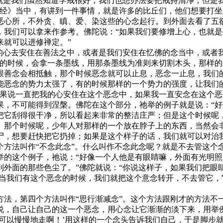
是我们虽然知道学戒很好，我们也想办法要把戒持清净，但是我
含经》当中，有讲到一件事情，就是许多的比丘们，他们想要打
恶心所，不外贪、瞋、爱、染这些的心念起行。到外面去看了五
，我们可以拿来作参考。佛陀说：“如果我们要修增上心，也就
来就可以进修禅定。”
心去安住在善法之中，或者是我们安住在忆佛的念当中，或者
头的时候，会拿一条墨线，用那条墨线为准则来切割木头，那样的
跟善念会相抵触，那个时候恶念就可以止息，恶念一止息，我们
念的势力太强了，有的时候那样的一个势力的强度，让我们的
如果说一直把我的心安住在这个恶念中，如果我一直安念在这个
果，不可能得到涅槃。佛陀在这个部分，祂举的例子就是说：“
把它刮得很干净，所以看起来非常的整洁庄严；但是这个时候呢
。那个时候呢，少年人对那样的一个放在脖子上的东西，当然会
尸，想要赶快把它扔掉；如果是这个样子的话，我们就可以对治
法叫作“不念此念”。什么叫作不念此念呢？就是不去管这个
举的这个例子，祂说：“好像一个人他是有眼睛嘛，外面有光明
到外面的那些色尘了。”佛陀就说：“你说这样子，如果我们把眼
，当我们有这个恶念的时候，我们就把这个意念转开，不去管它
，第四个方法叫作“思行渐减念”。这个方法跟刚才的方法不
说，自己让自己的这一个恶念，用心念让它渐渐的淡下来，用举
可以慢慢地走啊！’用这样的一个念头告诉我们自己，于是脚步