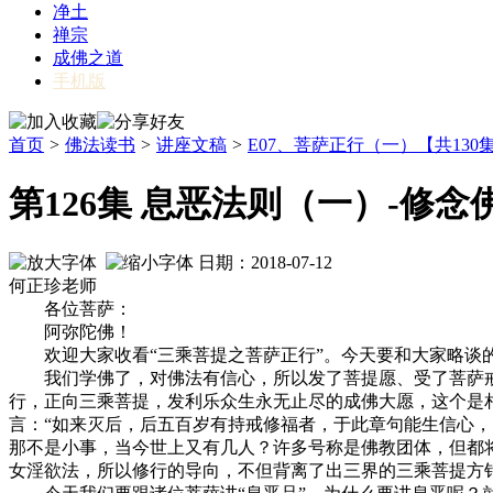
净土
禅宗
成佛之道
手机版
首页
>
佛法读书
>
讲座文稿
>
E07、菩萨正行（一）【共130
第126集 息恶法则（一）-修
日期：2018-07-12
何正珍老师
各位菩萨：
阿弥陀佛！
欢迎大家收看“三乘菩提之菩萨正行”。今天要和大家略谈的
我们学佛了，对佛法有信心，所以发了菩提愿、受了菩萨戒
行，正向三乘菩提，发利乐众生永无止尽的成佛大愿，这个是
言：“如来灭后，后五百岁有持戒修福者，于此章句能生信心
那不是小事，当今世上又有几人？许多号称是佛教团体，但都
女淫欲法，所以修行的导向，不但背离了出三界的三乘菩提方针