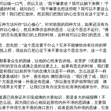
可以喘一口气，所以又说：‘我干嘛要坐？我可以躺下来啊！’于
盛的时候，就问自己：“我干嘛要去想这些呢？我可以不要这么
它呀！我们把它放掉。然后我们把我们的心念安住在这个定学上
种方法叫作“以心修心”。针对前面的四种方法，如果还没有办
作以心修心，然后来降伏这样的恶念，让这个恶念不起行。”佛
们的舌头抵著我们的上腭的时候，这样就可以让我们的恶念，渐
，您先想：“这个恶念要干什么？它并不能够给你有任何的帮
舌抵上腭，强迫自己把心定下来不要在这个恶念当中。这一个是
都看著众生的因缘，以他的心性来告诉他。在菩萨《优婆塞戒
时时的安住在成佛之道的法要之上。如果有恶念的时候，我们要
，是和我们以前所学习的念佛方法是不一样的。怎么说是不一样
婆塞戒经》当中，善生他向 佛陀请问说：“我们受了戒，我们
个方面是外缘－外面还有恶缘。”所以善生菩萨就帮我们跟 佛
的境界太可爱了，让我们没有办法安住在清净的戒律当中。所以
值遇已得身证并示现成佛的大善知识，那是多大的福报啊！不
怎么说。因为我们自心相应起那些内外不净的恶因缘，主要我
去著于外境引发不善的身口意行，或者是因为外境的恶缘，引发