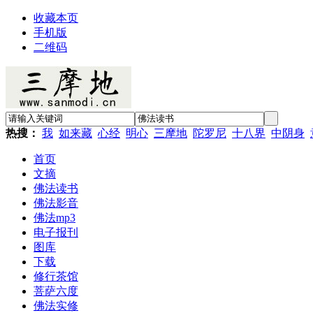
收藏本页
手机版
二维码
热搜：
我
如来藏
心经
明心
三摩地
陀罗尼
十八界
中阴身
首页
文摘
佛法读书
佛法影音
佛法mp3
电子报刊
图库
下载
修行茶馆
菩萨六度
佛法实修