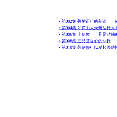
• 第002集 菩萨正行的基础—
• 第004集 如何由人天善法转
• 第006集 十信位——具足对
• 第008集 三品菩提心的抉择
• 第010集 菩萨修行以发起菩