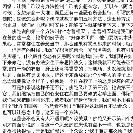
今天我们要跟诸位菩萨讲“息恶品”，为什么要讲息恶呢？就
因缘，让我自己没有办法控制自己的妄想杂念。”所以在《阿
时候，妄想杂念一大堆，而且还有一些恶心所会起行。所谓的
佛陀，这该怎么办呢？佛陀就教了他们五种方法，这五种方法
念止息，我们的心就能够安住；能够安住就能够定下来，定下
佛陀说的第一个方法叫作“念善相应”。念善相应就是我们的
在善的这一念，祂举的例子说：“好像木工师，他们要切割木
果心，常常都住在善念当中，那么如果有恶念起来的时候，就
但是有的时候，我们光想著忆佛念、光想著善念，也有可能恶
有灾患”。什么叫作念恶有灾患呢？就是我们去看，我们现在
下来修定，没有办法安住下来思惟法义，这样我就不可能去证
常洁白干净的衣服，身上还涂得香香的，把胡须、头发统统都
烂坏，而且有臭味肿胀，把这个东西放在那个少年人的脖子上
恶念就要像这个样子，好像是一个挂在脖子上的恶臭烂坏的死
可是如果说这样子还不行，佛陀又出了第三招。祂说第三个方
它，我们继续把自己的心安住在我自己要修的定学上面。佛陀
我们如果把眼睛闭起来，或者我们把身体转开，我们就不用看
吗？”比丘们回答：“当然看不到！”佛陀说这就叫作不念此念
也可以让恶念止息，这又是一个方法。
但是会不会又有人不适用呢？没关系！佛陀又开示第四个方法
刚才前面所说的，看这一个恶念的过患也有点不一样。也就是
走得很快很快，于是我们就起一个念说：‘我干嘛走那么快？我