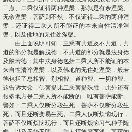
三点、二乘仅证得两种涅槃，那就是有余涅槃、
无余涅槃，菩萨则不然，不仅证得二乘的两种涅
槃，还证得二乘人所不能证的本来自性清净涅
槃，以及佛地的无住处涅槃。
由上面说明可知，三乘有共道及不共道，共
道的部分就是解脱德，不共道的部分就是法身德
及般若德；其中法身德包括二乘人所不能证的本
来自性清净涅槃，以及佛地的无住处涅槃，般若
德包括了总相智、别相智、道种智、一切种智。
这告诉大众，佛菩提比二乘菩提殊胜，此外还有
很多地方是二乘人所不能断的，唯有菩萨能断。
譬如：二乘人仅断分段生死，菩萨不仅断分段生
死，而且还断变易生死。二乘人仅断烦恼现行，
菩萨不仅断烦恼现行，而且还断烦恼习气种子随
眠，以及无始无明；二乘人福德窄而浅、菩萨的