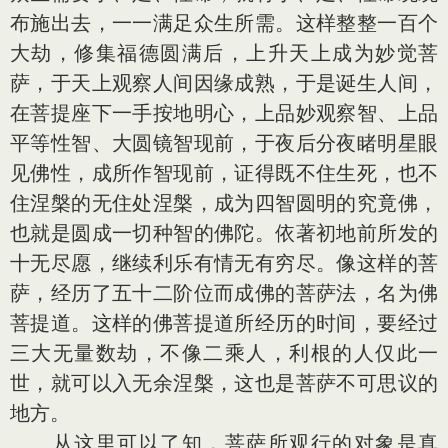
布施出去，一一满足众生所需。这样整整一百个
大劫，修集福德圆满后，上升天上成为妙觉菩
萨，于天上观察人间因缘成熟，于是诞生人间，
在菩提座下一手按地明心，上品妙观察智、上品
平等性智、大圆镜智现前，于夜后分夜睹明星眼
见佛性，成所作智现前，证得既不住生死，也不
住涅槃的无住处涅槃，成为四智圆明的究竟佛，
也就是圆成一切种智的佛陀。依著初地前所发的
十无尽愿，继续利乐有情无有穷尽。像这样的菩
萨，经历了五十二阶位而成佛的菩萨法，名为佛
菩提道。这样的佛菩提道所经历的时间，要经过
三大无量数劫，不像二乘人，利根的人仅此一
世，就可以入无余涅槃，这也是菩萨不可思议的
地方。
从这里可以了知，菩萨所观行的对象是真