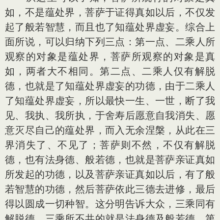
如，不是蕴处界，菩萨于证得真如以后，不仅发
起了般若智慧，而且也了知蕴处界虚妄。综合上
面所说，可以归纳下列三点：第一点、二乘人所
观察的对象是蕴处界，菩萨所观察的对象是真
如，两者大不相同。第二点、二乘人仅有解脱
德，也就是了知蕴处界虚妄的功德，由于二乘人
了知蕴处界虚妄，所以最快一生、一世，断了我
见、我执、我所执，于舍寿后愿意自我消失、愿
意灭尽自己的蕴处界，而入无余涅槃，从此在三
界消失了、不见了；菩萨则不然，不仅有解脱
德，也有法身德、般若德，也就是菩萨亲证真如
所发起的功德，以及菩萨亲证真如以后，有了般
若智慧的功德，然后菩萨依此三德去进修，最后
得以圆成一切种智。这分明告诉大众，三乘同有
解脱德，三乘所不共的就是法身德及般若德。第