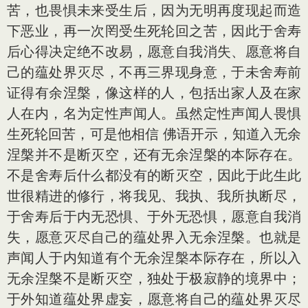
苦，也畏惧未来受生后，因为无明再度现起而造
下恶业，再一次罔受生死轮回之苦，因此于舍寿
后心得决定绝不改易，愿意自我消失、愿意将自
己的蕴处界灭尽，不再三界现身意，于未舍寿前
证得有余涅槃，像这样的人，包括出家人及在家
人在内，名为定性声闻人。虽然定性声闻人畏惧
生死轮回苦，可是他相信 佛语开示，知道入无余
涅槃并不是断灭空，还有无余涅槃的本际存在。
不是舍寿后什么都没有的断灭空，因此于此生此
世很精进的修行，将我见、我执、我所执断尽，
于舍寿后于内无恐惧、于外无恐惧，愿意自我消
失，愿意灭尽自己的蕴处界入无余涅槃。也就是
声闻人于内知道有个无余涅槃本际存在，所以入
无余涅槃不是断灭空，独处于极寂静的境界中；
于外知道蕴处界虚妄，愿意将自己的蕴处界灭尽