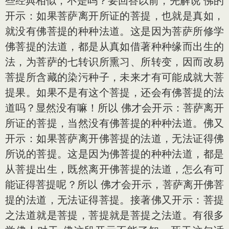
些经典相似，不是吗？要回答以前，先解说 佛的
开示：如果菩萨离开所证的菩提，也就是真如，
就没有佛菩提的种种法道。这是因为菩萨所修学
佛菩提的法道，都是从真如借著种种缘而出生的
法，为菩萨的七转识所熏习、所转变，因而改易
菩提所含藏的染污种子，未来才有可能成就大菩
提果。如果不是有这个菩提，还会有佛菩提的法
道吗？显然没有嘛！所以 佛才会开示：菩萨离开
所证的菩提，当然没有佛菩提的种种法道。佛又
开示：如果菩萨离开佛菩提的法道，无法证得佛
所说的菩提。这是因为佛菩提的种种法道，都是
从菩提出生，既然离开佛菩提的法道，怎么有可
能证得菩提呢？所以 佛才会开示，菩萨离开佛菩
提的法道，无法证得菩提。接著佛又开示：菩提
之法道就是菩提，菩提就是菩提之法道。有很多