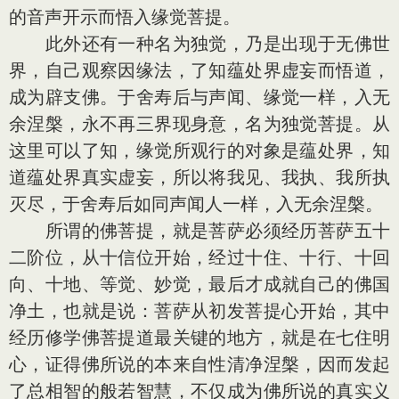
的音声开示而悟入缘觉菩提。
此外还有一种名为独觉，乃是出现于无佛世
界，自己观察因缘法，了知蕴处界虚妄而悟道，
成为辟支佛。于舍寿后与声闻、缘觉一样，入无
余涅槃，永不再三界现身意，名为独觉菩提。从
这里可以了知，缘觉所观行的对象是蕴处界，知
道蕴处界真实虚妄，所以将我见、我执、我所执
灭尽，于舍寿后如同声闻人一样，入无余涅槃。
所谓的佛菩提，就是菩萨必须经历菩萨五十
二阶位，从十信位开始，经过十住、十行、十回
向、十地、等觉、妙觉，最后才成就自己的佛国
净土，也就是说：菩萨从初发菩提心开始，其中
经历修学佛菩提道最关键的地方，就是在七住明
心，证得佛所说的本来自性清净涅槃，因而发起
了总相智的般若智慧，不仅成为佛所说的真实义