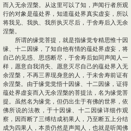
而入无余涅槃。从这里可以了知，声闻行者所观
行的对象是蕴处界，知道蕴处界真实虚妄，所以
将我见、我执、我所执灭尽后，于舍寿后入无余
涅槃。
所谓的缘觉菩提，就是指缘觉专精思惟十因
缘、十二因缘，了知自他有情的蕴处界虚妄，将
自己的见惑、思惑断尽，于舍寿后如同声闻人一
样，愿意自我消失、愿意灭尽自己的蕴处界入无
余涅槃，不再三界现身意的人，于未舍寿前证有
余涅槃。由于缘觉觉悟十因缘、十二因缘，证得
蕴处界虚妄而入无余涅槃的菩提法，名为缘觉菩
提。虽然名为缘觉，但仍出生于有佛的世界，依
佛所说的法教，于十因缘、十二因缘详细作观
察，因而断了三缚结成初果人，乃至断五上分结
成为四果人，本质仍然是声闻人，也就是听闻佛