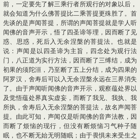
前，一定要先了解三乘行者所观行的对象以后，
就会知道为什么佛菩提比二乘菩提更殊胜了。首
先谈的是声闻菩提，所谓的声闻菩提就是学人听
闻佛的音声开示，悟了四圣谛等理，因而断了见
惑、思惑，死后入无余涅槃的菩提法。也就是
说：声闻是以四圣谛为主旨，四念处为观行法
门，八正道为实行方法，因而断了三缚结，成为
初果的须陀洹，乃至断了五上分结，成为四果的
阿罗汉，舍寿后可以入无余涅槃永远在三界消失
了。由于声闻听闻佛的音声开示，观察蕴处界以
及觉悟蕴处界真实虚妄，而断了我见、我执、我
所执，舍寿后入无余涅槃的菩提法，故名声闻菩
提。由此可知，声闻仅是听闻佛的音声法教，因
而断了烦恼的现行，但没有断烦恼习气种子随
眠，也不断无始无明随眠；由于畏惧未来受生之