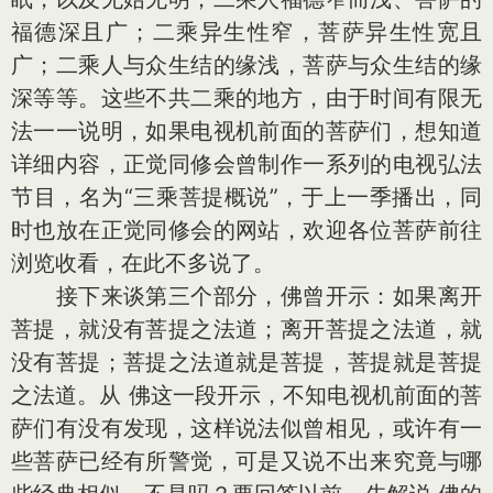
福德深且广；二乘异生性窄，菩萨异生性宽且
广；二乘人与众生结的缘浅，菩萨与众生结的缘
深等等。这些不共二乘的地方，由于时间有限无
法一一说明，如果电视机前面的菩萨们，想知道
详细内容，正觉同修会曾制作一系列的电视弘法
节目，名为“三乘菩提概说”，于上一季播出，同
时也放在正觉同修会的网站，欢迎各位菩萨前往
浏览收看，在此不多说了。
接下来谈第三个部分，佛曾开示：如果离开
菩提，就没有菩提之法道；离开菩提之法道，就
没有菩提；菩提之法道就是菩提，菩提就是菩提
之法道。从 佛这一段开示，不知电视机前面的菩
萨们有没有发现，这样说法似曾相见，或许有一
些菩萨已经有所警觉，可是又说不出来究竟与哪