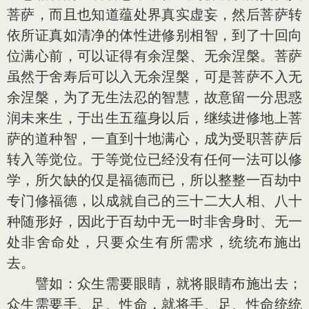
菩萨，而且也知道蕴处界真实虚妄，然后菩萨转
依所证真如清净的体性进修别相智，到了十回向
位满心前，可以证得有余涅槃、无余涅槃。菩萨
虽然于舍寿后可以入无余涅槃，可是菩萨不入无
余涅槃，为了无生法忍的智慧，故意留一分思惑
润未来生，于出生五蕴身以后，继续进修地上菩
萨的道种智，一直到十地满心，成为受职菩萨后
转入等觉位。于等觉位已经没有任何一法可以修
学，所欠缺的仅是福德而已，所以整整一百劫中
专门修福德，以成就自己的三十二大人相、八十
种随形好，因此于百劫中无一时非舍身时、无一
处非舍命处，只要众生有所需求，统统布施出
去。
譬如：众生需要眼睛，就将眼睛布施出去；
众生需要手、足、性命，就将手、足、性命统统