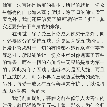
佛宝、法宝还是僧宝的根本，所指的就是一切众
生都有的自心如来藏；所以，除了归依佛法僧三
宝之外，我们还应该要了解所谓的“三自归”，其
实还要归依于自身的如来藏。
在佛世，除了受三归依成为佛弟子之外，同
时还要随分的受持五戒。这是因为受五戒的话，
是发起誓愿对于一切的有情都不造作杀盗淫妄等
等恶业，所以能够让一切众生都对你远离了五种
的怖畏。而在一切的布施当中无畏施是最为第一
的，因此持守了五戒，也就称为是五大施。而且
持五戒的人，可以不再入三恶道受长劫的恶报；
另外，每受一戒又有五位善神来守护，所以说持
五戒的功德非常的大。
我们前面提到，菩萨之前在修学人天善法的
时候，就已经修学了五戒十善。那么，为什么归