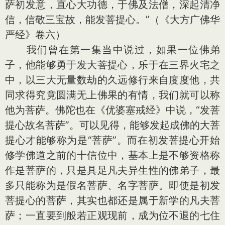
萨初发意，直心大功德，于佛及法僧，深起清净
信，信敬三宝故，能发菩提心。”（《大方广佛华
严经》卷六）
我们曾在第一集当中说过，如果一位佛弟
子，他能够勇于发大菩提心，乐于在三界火宅之
中，以三大无量数劫的久远修行来自度度他，共
同求得究竟圆满无上佛果的有情，我们就可以称
他为菩萨。佛陀也在《优婆塞戒经》中说，“发菩
提心故名菩萨”。可以见得，能够发起成佛的大菩
提心才能够称为是“菩萨”。而在初发菩提心开始
修学佛道之前的十信位中，基本上是不够资格称
作是菩萨的，只是具足凡夫异生性的佛弟子，最
多只能称为是假名菩萨、名字菩萨。即使是初发
菩提心的菩萨，其实也都还是属于新学的凡夫菩
萨；一直要到般若正观现前，成为位不退的七住