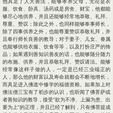
他具足了人天善法，能够孝养父母，无论是衣
服、饮食、卧具、汤药或是房舍、财宝，他都能
够尽心地供养，并且还能够经常地恭敬、礼拜、
尊重、赞叹；除此之外，也同样能够奉事师长，
除了四事供养之外，也能尊重赞叹恭敬礼拜，并
且奉行师长良善的教导；对于妻子、儿女、眷属
也能够供给衣服、饮食等等，以及打扮庄严的饰
品；如果遇到善知识善友的话，也能够随分随力
的布施、供养，并且恭敬礼拜、赞叹请法。能够
经常像这样子做的人，一定是已经三业端正的
人，那么他的财富以及寿命就都会不断地增长，
而具足进入佛道中修学的福德资粮。如果加上对
佛法僧三宝有了初步的认识，也听闻了佛菩萨或
者善知识的教导，接受“欲为不净、上漏为患、出
要为上”的正理，并且已经了解到，只有佛菩提成