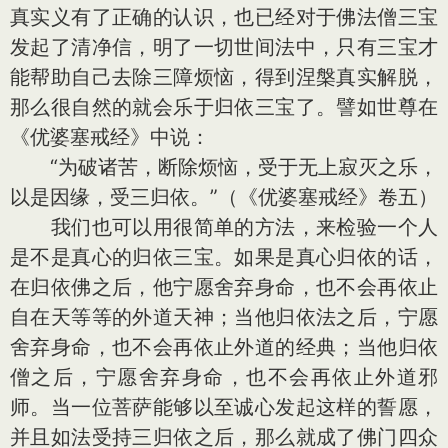
真实义有了正确的认识，也已经对于佛法僧三宝
发起了清净信，明了一切世间法中，只有三宝才
能帮助自己去除三障烦恼，得到涅槃真实解脱，
那么很自然的就会乐于归依三宝了。譬如世尊在
《优婆塞戒经》中说：
“为破诸苦，断除烦恼，受于无上寂灭之乐，
以是因缘，受三归依。”（《优婆塞戒经》卷五）
我们也可以用很简单的方法，来检验一个人
是不是真心的归依三宝。如果是真心归依的话，
在归依佛之后，他宁愿舍弃身命，也不会再依止
自在天等等的外道天神；当他归依法之后，宁愿
舍弃身命，也不会再依止外道的经典；当他归依
僧之后，宁愿舍弃身命，也不会再依止外道邪
师。当一位菩萨能够以至诚心发起这样的誓愿，
并且如法受持三归依之后，那么就成了佛门四众