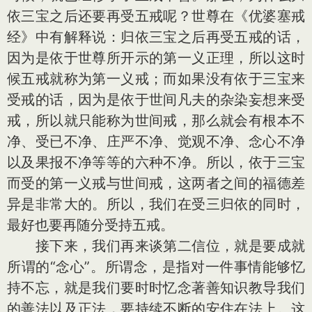
依三宝之后还要再受五戒呢？世尊在《优婆塞戒
经》中有解释说：归依三宝之后再受五戒的话，
因为是依于世尊所开示的第一义正理，所以这时
候五戒就称为第一义戒；而如果没有依于三宝来
受戒的话，因为是依于世间凡夫的杂染妄想来受
戒，所以就只能称为世间戒，那么就会有根本不
净、受已不净、庄严不净、觉观不净、念心不净
以及果报不净等等的六种不净。所以，依于三宝
而受的第一义戒与世间戒，这两者之间的福德差
异是非常大的。所以，我们在受三归依的同时，
最好也要再随分受持五戒。
接下来，我们再来谈第二信位，就是要成就
所谓的“念心”。所谓念，是指对一件事情能够忆
持不忘，就是我们要时时忆念著善知识教导我们
的善法以及正法，要持续不断的安住在法上。这