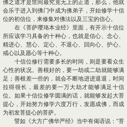
佛之道才是世间最究竟无上的正道，那么，他就
会乐于进入到佛门中成为佛弟子，开始修学十信
位的初信位，来修集对佛法以及三宝的信心。
在《菩萨璎珞本业经》里面，有开示十信位
所应该学习具备的十种心，也就是信心、念心、
精进心、慧心、定心、不退心、回向心、护心、
戒心以及愿心等十种心。
十信位修行需要多长的时间，则是要看众生
心性的状况。善根好的，要一劫或二劫就能够满
足；善根差一些的，就会不断地进进退退，时间
拉得很长，最差的要一万大劫才能够满足十信
位。如果十信位修学圆满的话，就能够发起大菩
提心，开始努力修学六度万行，发愿成佛，而成
为初发菩提心的菩萨。
譬如《大方广佛华严经》当中有偈语说：“菩