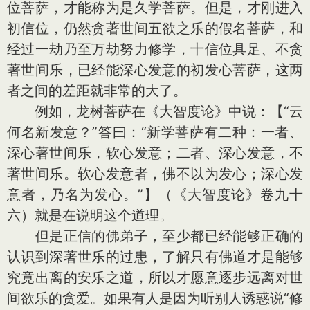
位菩萨，才能称为是久学菩萨。但是，才刚进入
初信位，仍然贪著世间五欲之乐的假名菩萨，和
经过一劫乃至万劫努力修学，十信位具足、不贪
著世间乐，已经能深心发意的初发心菩萨，这两
者之间的差距就非常的大了。
例如，龙树菩萨在《大智度论》中说：【“云
何名新发意？”答曰：“新学菩萨有二种：一者、
深心著世间乐，软心发意；二者、深心发意，不
著世间乐。软心发意者，佛不以为发心；深心发
意者，乃名为发心。”】（《大智度论》卷九十
六）就是在说明这个道理。
但是正信的佛弟子，至少都已经能够正确的
认识到深著世乐的过患，了解只有佛道才是能够
究竟出离的安乐之道，所以才愿意逐步远离对世
间欲乐的贪爱。如果有人是因为听别人诱惑说“修