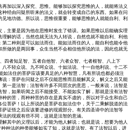
再加以深入探究、思惟。能够加以探究思惟的人，就能将法义
这种经由问疑所听来的法义，就会转变成自己的东西。如果在问
的见地功德。所以说，思惟很重要，能够思惟的人就能自利、利
，主要是因为他在思惟时发生了错误。如果思惟以后能确实理
法理解的话，当然也就无法为人转说，自然也就不能自利、利他
；第二种则是可以如法而住。能如法而住的人，能自利也能令他
和所做的是两回事，众生当然不会相信他所说的法，因此也就无
、四者知足智、五者自他智、六者众智、七者根智、八上下
、八不轻众说、九不呵众说、十如法说、十一自他利说、十二不
明能如法住的菩萨应该要具足的八种智慧，凡有所说也都必须注
佛说：菩萨在问疑之后不仅能思惟而且能解其义，解义之后又能
。第一是法智；法智有许多不同层次的意思，一般来说，法智是
法智，如果听闻之后不能接受、不能如实了解，那就是没有法智
种种的苦，而种种苦的存在是真实不虚的，所以对于众生和自己
各位菩萨！以上所说的是菩萨在如法住中，关于二乘解脱道的法
菩萨证悟之后应该要进修的现观部分。有关四圣谛中的法智等
乘法的现观有些不同，这就是法智的意涵。
解其中的义理以后，才能为他人解说；也就是说，想要为他人
于种种法的种类能够如实了知，这就是法智。有了法智以后，进