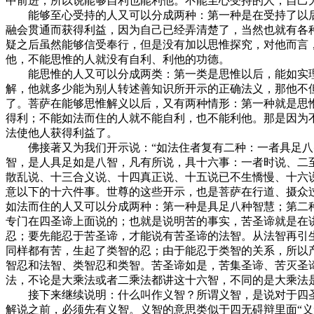
中前进，所以说能够自利也能利他。不能至心受持的人，自己
能够至心受持的人又可以分成两种：第一种是在受持了以后
融会贯通而获得利益，因为自己已经弄清楚了，当然也就有各
疑之后虽然能够信受奉行，但是没有加以思惟探究，对他而言
他，不能思惟的人就没有自利、利他的功德。
能思惟的人又可以分成两类：第一类是思惟以后，能如实理
解，他就多少能为别人转述善知识所开示的正确法义，那他不
了。菩萨在能够思惟解义以后，又有两种情形：第一种就是思
得利；不能如法而住的人就不能自利，也不能利他。那是因为
法使他人获得利益了。
佛接著又为我们开示说：“如法住者复有二种：一者具足八智
智，是人具足如是八智，凡有所说，具十六事：一者时说、二
散乱说、十三合义说、十四真正说、十五说已不生憍慢、十六说
意以下的十六件事。世尊的这些开示，也是菩萨在行道、摄众
如法而住的人又可以分成两种：第一种是具足八种智慧；第二
专门在四圣谛上面说的；也就是说明苦的事实，苦圣谛就是在
忍；要先能忍于苦圣谛，才能说有苦圣谛的法智。从法智再引
同样都有苦，生起了类智的忍；由于能忍于类智的关系，所以
智忍和法智、类智忍和类智。苦圣谛如是，苦集圣谛、苦灭圣
法，不论是大乘法或者二乘法都讲这十六智，不同的是大乘法
接下来继续说明：什么叫作义智？所谓义智，是说对于四圣
解说之前，必须先有义智。义智的意思类似于四无碍辩里面“义