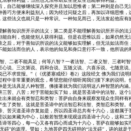
无法获得利益，当然也无法帮助众生使众生也能获得利益。
，自己能够继续深入探究并且加以思惟者；第二种则是自己无法
种善巧方便来利益别人；因为经过问疑之后，再加以详细思惟，
，这些法义也就只是一种常识、一种知见而已，无法发起他应有
解善知识所开示的法义；第二类是不能理解善知识所开示的法义
但能自利，也能使别人获得利益。但是在思惟以后，如果仍然无
惟之后，对于善知识所说的法义能够如实理解，但无法如法而住
不能如法而住的人，表示他的知见和身口意行不一致，他所说的
、二者不能具足；何等八智？一者法智、二者义智、三者时智
至心说、三次第说、四和合说、五随义说、六喜乐说、七随意说
已不求世报。”（《优婆塞戒经》卷2）这段经文 佛为我们说
过程中非常重要的观念，希望您能仔细听闻我们接下来的说明。
种是无法具足八种智慧。佛接著就为我们说明这八种智慧的内涵
讲三苦、八苦；对于苦能如实了知，就是苦圣谛中的法智。这个
生出来就会有类智忍和类智：菩萨由自身来观察发现众生同样有
产生了类智。这就是苦圣谛中的法智忍和法智、类智忍和类智。
谛、苦灭道圣谛亦复如是，所以四圣谛总共有十六心，这都属于
是以如来藏为中心，以般若智慧来现观这四圣谛十六心，这和二
谛等四心，每一心又各有四心而成为十六心，菩萨在能够如实理
无碍”的道理。譬如：九地菩萨四无碍辩的“法无碍”，讲的就是