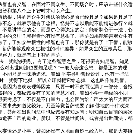
法智也有义智，在面对不同众生、不同场合时，应该讲些什么适
根智和第八个上下智时才可以产生。
信根，讲的是众生对佛法的信心是否已经具足？如果是具足了
持不忘，就表示他有了念根。忆持不忘以后能不能精进修行？就
，不是讲禅定的定，而是讲心得决定的定；能够制心于一法，心
其中的义理？就得看他有没有慧根了。菩萨如果能够善观众生有
有了，了知众生根性的根智也有了，那你就是有了上下智，能够
。菩萨能够观察众生根性的种种差异：如果众生的五根具足，那
观察力，就是有上下智的菩萨。
法，就能够判别。有了这些智慧之后，还得要有知足智。知足
么对出世间法也要知足呢？”一般人会这么想，都是正常的现
不能只是一味地追求。譬如 平实导师曾经说过，他有一些法
时，就得下地狱，所以立即就把它给忘掉，这也叫作知足智。
人是因为喜欢表现等因素，只要一时不察而泄漏了一部分，舍报
该得的，都应该要有了知的智慧才好。譬如小学一年级的小朋
得要考虑了，不仅是不自量力，也会因为给自己太大的压力而产
要事先知道比较好。乃至等觉菩萨想要了解 佛地的十种浅深
理，菩萨在出世间法中也应该要有知足智；明知自己目前的层次
重危害自己的道业。所以，不管是世间法、或者是出世间法，都
妄语还是小事，譬如还没有入地而自称已经入地，那是大妄语