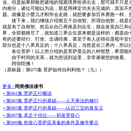
业。但是如果胆敢把诸地的现观境界给讲出去，那可就不只是
内相分，诸位可能以为说，那是用禅定功夫去完成的，其实不
题。就像是小婴儿才刚学会走路，就想要参加百米赛跑一样。
接下来，我们继续介绍第五个自他智。所谓自他智，就是自
就是有了自相智。然后从自己再推及到众生，就会发觉自己和
界，全部都推尽了，就知道三界众生原来都是这样的：都是由
有的还要经行、打坐、念诵经典，甚至于有人还得在莲苞中安
部分也是十八界具足的；十八界具足，当然是在三界内，所以
各位菩萨！以上所介绍的是菩萨度众的八种智慧，希望能对
由于时间的关系，就为您说到这里，非常谢谢您的收看。
阿弥陀佛！
（原标题：第075集 菩萨如何自利利他？（九））
更多
>
同类佛法读书
• 第001集 菩萨正行概说
• 第003集 菩萨正行的基础——人天善法的修行
• 第005集 菩萨正行的基础——认识三宝的真实义
• 第007集 具足十信位——初发菩提心
• 第009集 初发心菩萨应具备的条件及修学要点