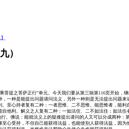
集】
（九）
菩提之菩萨正行”单元。今天我们要从第三辑第116页开始，继
一种是能提出问题请问法义，另外一种则是无法提出问题来请
利。至心持者复有二种：一者思惟、二不思惟。能思惟者，能利
能自他利。解义之人复有二种：一如法住、二不如法住；如法住
利他行。佛说：能就法义上的疑难提出请问的人又可以分成两种：
够至心受持，不但自己能获得法益，也能使别人获得法益，因为