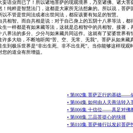
大妄语业而已了！所以诸地菩萨的现观境界，乃至诸佛、诸大菩
然！纯粹是智慧法门，这都是大家所无法想象的。所以说，菩萨
所以不管是世间法或者出世间法，都应该要有知足的智慧。
共相智。而自共相是说：对于自己身上的五阴十八界等法，都得
众生一样都是有如来藏等法，这就是总相智中的共相智。接著，
十八界法的多分、少分与如来藏共同运作。这就有了娑婆世界有
住许多大劫，不断地听闻“苦、空、无常、无我”。菩萨从如来藏
往生到极乐世界是“非出生死、非不出生死”。当你能够这样现观
您的道业有所增益。
• 第002集 菩萨正行的基础—
• 第004集 如何由人天善法转
• 第006集 十信位——具足对
• 第008集 三品菩提心的抉择
• 第010集 菩萨修行以发起菩