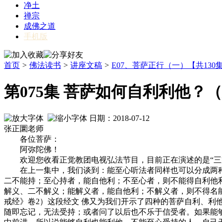
净土
禅宗
成佛之道
手机版
首页
>
佛法读书
>
讲座文稿
>
E07、菩萨正行（一）【共130
第075集 菩萨如何自利利他？
日期：2018-07-12
张正圜老师
各位菩萨：
阿弥陀佛！
欢迎您收看正觉教团电视弘法节目，目前正在演述的是“三乘
在上一集中，我们谈到：能至心听法者同样也可以分成两种，
二不能持；至心持者，能自他利；不至心者，则不能得自利他
解义、二不解义；能解义者，能自他利；不解义者，则不得名
戒经》卷2）这段经文 佛又为我们开示了四种的菩萨自利、
随即忘记，无法受持；或者问了以后也不乐于信受者。如果能