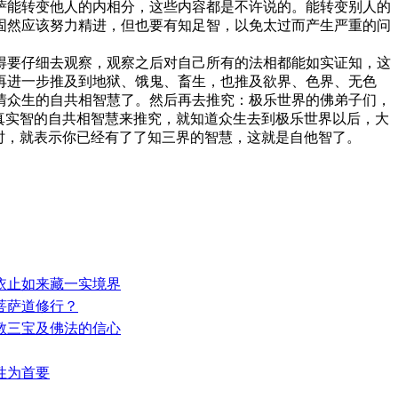
萨能转变他人的内相分，这些内容都是不许说的。能转变别人的
固然应该努力精进，但也要有知足智，以免太过而产生严重的问
要仔细去观察，观察之后对自己所有的法相都能如实证知，这
再进一步推及到地狱、饿鬼、畜生，也推及欲界、色界、无色
情众生的自共相智慧了。然后再去推究：极乐世界的佛弟子们，
真实智的自共相智慧来推究，就知道众生去到极乐世界以后，大
时，就表示你已经有了了知三界的智慧，这就是自他智了。
—依止如来藏一实境界
入菩萨道修行？
佛教三宝及佛法的信心
萨性为首要