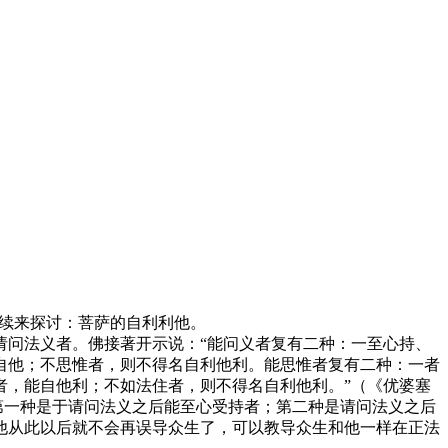
续来探讨：菩萨的自利利他。
问法义者。佛接著开示说：“能问义者复有二种：一至心持、
自他；不思惟者，则不得名自利他利。能思惟者复有二种：一者
者，能自他利；不如法住者，则不得名自利他利。”（《优婆塞
第一种是于请问法义之后能至心受持者；第二种是请问法义之后
他从此以后就不会再误导众生了，可以教导众生和他一样在正法