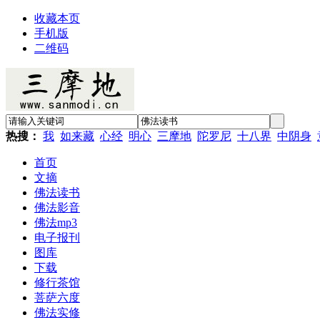
收藏本页
手机版
二维码
热搜：
我
如来藏
心经
明心
三摩地
陀罗尼
十八界
中阴身
首页
文摘
佛法读书
佛法影音
佛法mp3
电子报刊
图库
下载
修行茶馆
菩萨六度
佛法实修