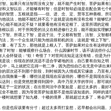
时智。如果只有法智而没有义智，就不能产生时智。菩萨如果有
智和义智以后，才能够有时智；但是时智却必须是在配合第七个
的智慧，五根就是指——信、进、念、定、慧等五种善根。所谓
为他说法，他能不能忆持不忘？这就是说他有没有念根？能够忆
的心能不能决定不疑？就要看他有没有定根了。这里所谓的定根
善根以后，对于所闻受的法义在精进修行之后，能不能如实理解
上下智。所谓上下智，是说于法、于义都有智慧，法智、义智都
的法，另一个众生就只能为他说很初机的法，这就是“根上下智”
力量，有了五力，那他就是上根人了。菩萨如果对众生有这样的
了时智：能够观察什么场合、什么因缘时节，该不该说些什么
有人会怀疑说：“欸！奇怪了？对世间法知足这没有错，但是为什
就是说：你现在的状况适不适合学诸地的法，自己要有自知之明，
在心中，马上就把它忘得一乾二净，因为恐怕自己在无意中讲出来
你的层次还不到那个阶段，到时候因为人情或其它缘故，乃至有
先自我衡量一番：哪些法是我现在应该得的，哪些不是我现在应
以达到；但是突然想要得到国中、高中乃至大学的学问，那可就
满足于一定的状况；在出世间法中亦复如是，超过太多的，最好不
完全不敢想，因为等觉菩萨知道那不是他应该知道的。同样的道
一楼时就想要了知九楼、十楼的境界，那就超过太多了，将会严
但是也应该要有分寸；超过太多而打妄想，迟早都会出问题。大