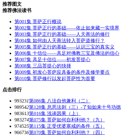
推荐图文
推荐佛法读书
第001集 菩萨正行概说
第002集 菩萨正行的基础——依止如来藏一实境界
第003集 菩萨正行的基础——人天善法的修行
第004集 如何由人天善法转入菩萨道修行？
第005集 菩萨正行的基础——认识三宝的真实义
第006集 十信位——具足对佛教三宝及佛法的信心
第007集 具足十信位——初发菩提心
第008集 三品菩提心的抉择
第009集 初发心菩萨应具备的条件及修学要点
第010集 菩萨修行以发起菩萨性为首要
点击排行
99323
1
第086集 八法自他兼利（二）
98954
2
第128集 息恶法则（三）-了知如来十号功德
98361
3
第016集 浅谈因果（上）
98327
4
第075集 菩萨如何自利利他？（九）
97452
5
第115集 正受优婆塞戒的条件（五）
96673
6
第070集 菩萨如何自利利他？（四）