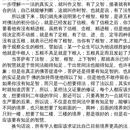
一步理解一一法的真实义，就叫作义智。有了义智，接著就有
合的法，自己就能够判断，这就叫作时智。也就是说，有了法
所以接下来，我们就先来说明第七个根智。根智，是讲五根
对佛法的初分信心，就是已经发起了信根。有了信根之后，你
要看他有没有精进根。虽然有了信根、念根、精进根，但是他
得决定而不动摇，就是有了定根。有了信、进、念、定等四种
没有这五根，就表示已经有了根智。当你有了根智，才能产生
善于观察众生的根性。譬如说：某一个众生可以为他说很胜妙
他就是中根人；五根不具足就是下根人；五根具足而且发起了
当菩萨有了法智 、义智、根智、上下智时，那就表示已经有
的智慧就是于世间法能得知足，于出世间法也能得知足。也许
象；但是在真正的佛菩提道中，菩萨还是得要有知足智的。也
的实证是由于 佛的加持而使他得以了知，但是他也不敢停留
如果你没有知足智，而只是一心想要得法，得了法以后，其实
时就知道厉害了。所以，某些法义证量的修证，每个人都应该
友，想要得到二年级的学问，那还可以，只要再努力一点就可
生严重的后果。所以说，不仅是在世间法中要有知足智，能够
不同的境界，也只敢想要了知前面的一、两种，后面的境界则
只到一楼，想要了知二楼、三楼的境界，那是很好的；但是在
应该要有知足的智慧。
换句话说，所有学人都应该求证比自己目前境界更高的法，