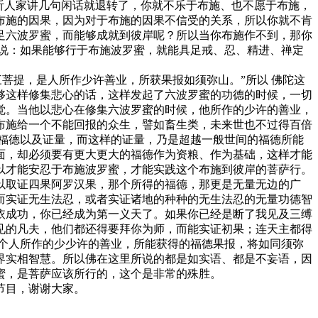
听人家讲几句闲话就退转了，你就不乐于布施、也不愿于布施，
布施的因果，因为对于布施的因果不信受的关系，所以你就不肯
足六波罗蜜，而能够成就到彼岸呢？所以当你布施作不到，那你
说：如果能够行于布施波罗蜜，就能具足戒、忍、精进、禅定
菩提，是人所作少许善业，所获果报如须弥山。”所以 佛陀这
够这样修集悲心的话，这样发起了六波罗蜜的功德的时候，一切
觉。当他以悲心在修集六波罗蜜的时候，他所作的少许的善业，
布施给一个不能回报的众生，譬如畜生类，未来世也不过得百倍
福德以及证量，而这样的证量，乃是超越一般世间的福德所能
面，却必须要有更大更大的福德作为资粮、作为基础，这样才能
以才能安忍于布施波罗蜜，才能实践这个布施到彼岸的菩萨行。
取证四果阿罗汉果，那个所得的福德，那更是无量无边的广
而实证无生法忍，或者实证诸地的种种的无生法忍的无量功德智
依成功，你已经成为第一义天了。如果你已经是断了我见及三缚
见的凡夫，他们都还得要拜你为师，而能实证初果；连天主都得
个人所作的少少许的善业，所能获得的福德果报，将如同须弥
界实相智慧。所以佛在这里所说的都是如实语、都是不妄语，因
蜜，是菩萨应该所行的，这个是非常的殊胜。
节目，谢谢大家。