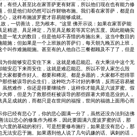
财，有些人甚至比在家菩萨更有财富，所以他们现在也有能力修
题，但是他们却仍然可以作财物布施。我们看在家菩萨，都是自
悲心，这样布施波罗蜜才容易能够成就。
故，一切善法，悲为根本。”这里 佛开示说：如果在家菩萨能
具足精进、具足禅定，乃至具足般若等其它的五度。因此能确实
他是一笔大的数目，但是他却不吝惜的布施出来。这当中数目的
施能施；但如果是一个上班族的菩萨们，每天朝九晚五的上班，
这个叫作难施能施。甚至有的人他自己三餐都顾及不了了，但是
。
为你能够安忍安住下来，这就是难忍能忍。在大乘法中这个无
却能安忍下来而安住，这就是难忍能忍。所以不管人家怎么毁
是大家都要作好人、都要和稀泥、都是乡愿的，大家都不想得罪
护那些被误导的众生们，这种吃力不讨好的事情，反而还容易被
。虽然难作，你还是得要继续作，这样你才能具足六波罗蜜。假
少大师，但是为了救那些枉被误导的那些跟著大师造恶业的人，
法具足成就的，而都只是在世间的福报，世间的福德上面用心而
你已经有悲心了，你的悲心圆满一分了，虽然还没办法到达佛
善法以悲心的修集作为根本，因此要圆满六度波罗蜜的话，那
为六度的基础的初行。可是想要修布施行，如果是没有悲心，那
也无法安忍于施。如果遇到他人说了几句讥嫌的话、讽刺的话，