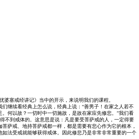
《优婆塞戒经讲记》当中的开示，来说明我们的课程。
们继续看经典上怎么说，经典上说：“善男子！在家之人若不
足。何以故？一切时中一切施故，是故在家应先修悲。”我们看
他得不到戒体的。这意思是说：凡是要受菩萨戒的人，一定得要
伽菩萨戒、地持菩萨戒都一样，都是需要有悲心作为它的根本，
他如法受戒就能够获得戒体。因此修悲乃是非常非常重要的一个