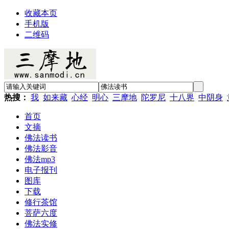
收藏本页
手机版
二维码
热搜：
我
如来藏
心经
明心
三摩地
陀罗尼
十八界
中阴身
首页
文摘
佛法读书
佛法影音
佛法mp3
电子报刊
图库
下载
修行茶馆
菩萨六度
佛法实修