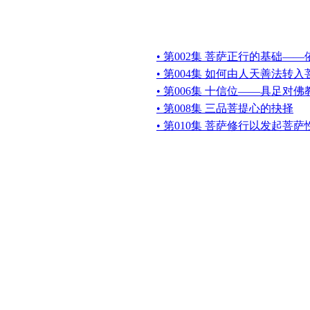
• 第002集 菩萨正行的基础—
• 第004集 如何由人天善法转
• 第006集 十信位——具足对
• 第008集 三品菩提心的抉择
• 第010集 菩萨修行以发起菩