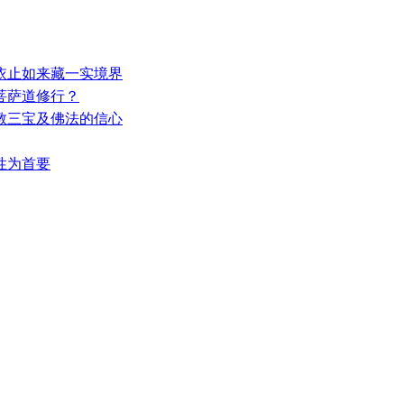
—依止如来藏一实境界
入菩萨道修行？
佛教三宝及佛法的信心
萨性为首要