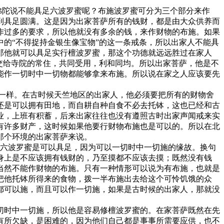
佛陀说不能具足六波罗蜜呢？布施波罗蜜可分为三个部分来作
到具足圆满。这是因为出家菩萨所有的钱财，都是由大众供养而
作过多的要求，所以他就没有多余的钱，来作财物的布施。如果
的“不得捉持金银生像宝物”的这一条戒条，所以出家人不能具
那他就可以具足实行檀波罗蜜，那这个功德就远远胜过在家人
交给寺院的常住，共同受用，利和同均。所以出家菩萨，他是不
能作一切时中一切物都能够拿来布施。所以说在家之人应该要先
一样。在古时候天竺地区的出家人，他必须要把所有的财物舍
还是可以拥有田地，而自耕自种自食不必去托钵，这也已经和古
业，上班有积蓄，后来出家往往也没有遵照古时出家声闻戒来实
有许多财产，这时候如果他要行财物布施也是可以的。所以在北
那个环境的出家菩萨来说。
六波罗蜜是可以具足，因为可以一切时中一切施的缘故。换句
身上是不应该拥有钱财的，乃至摸都不应该去摸；既然没有钱
当然不能作财物的布施。只有一种情形可以说为有布施，也就是
把他托钵所得来的食物，拨一半布施出去给这个可怜饥饿的众
都可以施，而且可以作一切施，如果是古时候的出家人，那就没
时中一切施，所以他是容易修檀波罗蜜的。在家菩萨既然在先
有所欠缺，是困难的，因为他们自己都是事事所需要应供，也不