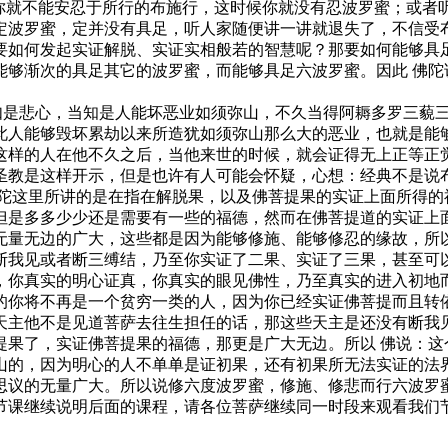
，你就不能安忍于所行的布施行，这时候你就没有忍波罗蜜；或者
定波罗蜜，定并没有具足，听人家随便讲一讲就退失了，不信受
要如何发起实证解脱、实证实相般若的智慧呢？那要如何能够具
能够渐次的具足其它的波罗蜜，而能够具足六波罗蜜。因此 佛陀
是悲心，当知是人能坏恶业如须弥山，不久当得阿耨多罗三藐三
此人能够毁坏累劫以来所造犹如须弥山那么大的恶业，也就是能
这样的人在他不久之后，当他来世的时候，就会证得无上正等正
圣教是这样开示，但是也许有人可能会怀疑，心想：经典不是说
佛陀这里所讲的是在指在解脱果，以及佛菩提果的实证上面所得的
但是多多少少还是需要有一些的福德，然而在佛菩提道的实证上
无量无边的广大，这些都是因为能够修施、能够修忍的缘故，所
我见或者断三缚结，乃至你实证了二果、实证了三果，甚至可以
，你真实的明心证真，你真实的眼见佛性，乃至真实的进入初地
的你将不再是一个贫穷一类的人，因为你已经实证佛菩提而且转
天主他不是见道菩萨去往生担任的话，那这些天主是还没有断我
提果了，实证佛菩提果的福德，那更是广大无边。所以 佛说：这
山的，因为明心的人不单单是证初果，还有初果所无法实证的法
思议的无量广大。所以说修六度波罗蜜，修施、修悲而行六波罗
课继续说明后面的课程，请各位菩萨继续同一时段来观看我们