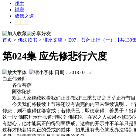
净土
禅宗
成佛之道
手机版
首页
>
佛法读书
>
讲座文稿
>
E07、菩萨正行（一）【共130
第024集 应先修悲行六度
日期：2018-07-12
白正伟老师
各位菩萨：
阿弥陀佛！
欢迎大家继续收看我们正觉教团“三乘菩提之菩萨正行节目”
今天我们将接续上节课还没有说完的内容来继续说明，上节课
修悲，则不能得优婆塞戒；若修悲已，即便获得。善男子！出
这一段 佛陀开示什么道理呢？ 佛陀说：在家之人如果不修悲
有悲心，他才能真正的得到菩萨戒。这样的开示并不单单只是
这样才能获得真正的受戒的戒体。如果没有悲心就没办法得到