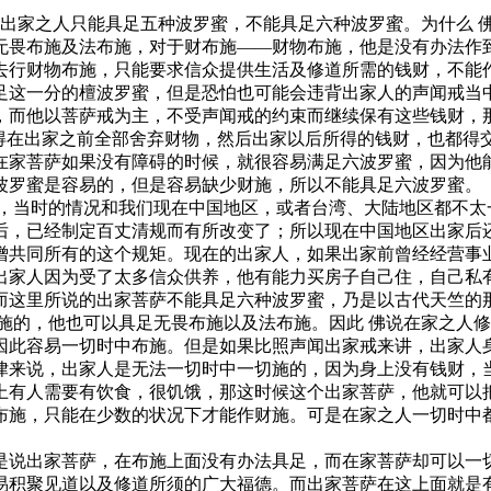
出家之人只能具足五种波罗蜜，不能具足六种波罗蜜。为什么 
无畏布施及法布施，对于财布施——财物布施，他是没有办法作
去行财物布施，只能要求信众提供生活及修道所需的钱财，不能
足这一分的檀波罗蜜，但是恐怕也可能会违背出家人的声闻戒当中
，而他以菩萨戒为主，不受声闻戒的约束而继续保有这些钱财，
就得在出家之前全部舍弃财物，然后出家以后所得的钱财，也都得
在家菩萨如果没有障碍的时候，就很容易满足六波罗蜜，因为他
波罗蜜是容易的，但是容易缺少财施，所以不能具足六波罗蜜。
当时的情况和我们现在中国地区，或者台湾、大陆地区都不太
后，已经制定百丈清规而有所改变了；所以现在中国地区出家后
僧共同所有的这个规矩。现在的出家人，如果出家前曾经经营事
出家人因为受了太多信众供养，他有能力买房子自己住，自己私
而这里所说的出家菩萨不能具足六种波罗蜜，乃是以古代天竺的
的，他也可以具足无畏布施以及法布施。因此 佛说在家之人修
因此容易一切时中布施。但是如果比照声闻出家戒来讲，出家人
律来说，出家人是无法一切时中一切施的，因为身上没有钱财，
上有人需要有饮食，很饥饿，那这时候这个出家菩萨，他就可以
布施，只能在少数的状况下才能作财施。可是在家之人一切时中
说出家菩萨，在布施上面没有办法具足，而在家菩萨却可以一切
易积聚见道以及修道所须的广大福德。而出家菩萨在这上面就是