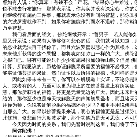
譬如有人说：“你真笨！有钱不会自己花。”结果你心生难过
也不敢去行布施行，那就表示说，你其实并没有决定心，你的
再继续行布施的三件事，那就表示你没有世间的智慧，那你又
的六波罗蜜就作不到，如果你布施能作到而永不退转，那你就
乃至智慧。
我们看后面的经文， 佛陀继续开示：“善男子！若人能修如
里又开示说：如果有人能够修习悲心的话，我们就可以知道，
的恶业就无法再干扰你了。而且六波罗蜜以悲心作为其根本，
未来他所获得的这个果报，都将犹如须弥山一样的广大。佛陀
之报而已。哪有可能说只作少少布施果报如须弥山呢？但是 
计算、所能思议的。虽然修证解脱果所需要的福德不必很大，
够实证佛菩提的果证。然而证悟以后所得的福德，也同样的是
因此如果未来有一天，你可以在解脱道上实证，不论你是断
大。或者有的人，乃至可以更为增上的在佛菩提道上有所实证
慧，那你所获得的福德，将更是无量无边的广大。因此未来世
结的，那你至少也是净天或解脱天的声闻初果圣者，而且诸天
拜你为师，你说实证解脱果的福德还会少吗？那更不用说佛菩
山那么广大。如果以佛菩提果来说，明心的福德更是超过须弥
此修施、修悲而行六度波罗蜜，那个功德乃是无可思议，不可
今天因为时间的关系，我们先暂时说到这里，我们将于下节
阿弥陀佛！