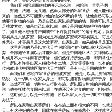
条件，对于菩萨来讲是非常重要的条件。
我们看 佛陀后面继续的开示怎么说， 佛陀说：善男子啊！
——财施、法施、无畏施。然而大部分的出家菩萨，他只能作
来的，当然是不可能要求他的信众不断的拿钱，让他自己可以
他要作财物的布施，乃是自己出家以前所赚的钱，那他可以具
足檀波罗蜜。如果自己出家以前，假设是用如法赚得很多钱财
了。如果他不想违背声闻戒中“不许捉持钱财”的这个规定，
容易具足六波罗蜜，因为光是布施波罗蜜就不容易满足。可是
修悲心，才容易具足这六波罗蜜。出家以后，如果能够具足五
这里所说的乃是以古代天竺 佛陀那个时代的出家状况来说，
弃，全部施给眷属以后才能出家。但是中国地区从百丈禅师以
时候并不太一样而有所开缘，但仍然保持所受供养，都归常住
行，所以有许多出家人继续持有土地、房舍等等财物，也有的
传佛教现代中国地区和古代天竺地区，是有一点不同的地方；
而我们看 佛说在家菩萨的檀波罗蜜，他是可以具足财物布施
话说，在一切时中在家人身上，都可以拥有财物而携带于身，
财，当然不可能一切时中去行财布施。所以照古时候的声闻戒
说当他去托钵乞食回来以后，在他还没有进食的时候，刚好路
生，这时候也可以是一种财施，所以出家人不是一切时中都能
办法了。
所以在家和出家菩萨们，在布施上面有很大的不同；也就是
天上有这种好的条件，因此在家菩萨应当先修悲心，这样就容