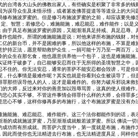
代的台湾各大山头的佛教出家人，有些确实是积聚了非常多的钱
因为误导众生及未悟示悟，或者篡改佛菩提道等等道业上的大问
易修布施波罗蜜的。但是修习布施波罗蜜的之前，却应该要先修
定、智慧；若修悲心，难施能施，难忍能忍，难作能作；以是义
；由于具足布施波罗蜜的原因，又能渐渐具足持戒、具足忍辱、
难作也能作。所谓的难施能施是说：对他来讲所布施的钱财，对
二亿的新台币，并不是困难的事，所以他这样的布施，不算是难
意护持正法，愿意帮助救护众生，一捐可能十万乃至一两百万，
怜的众生在那乞食，他也愿意供养他一个包子，这也是难施能施
证终于破参了，自己能够安忍而住于无所得的圣境智慧之中，因
忍不住的。你无法安忍，通常的菩萨不能安忍都会毁谤，可是你
呢，什么事情是最难作呢？其实也就是你看到众生被误导了，但
得罪那些误导他人的人，这才是最难作的。你努力破斥邪说来救
们的大师，反过来对你的善意加以毁辱骂詈，这真的使人很难作
的悲心其实不够。不管这件事情会得罪什么样的大师，会得罪多
是悲心不够，这样你修再多的布施行，这个布施波罗蜜是没有办
施能施、难忍能忍、难作能作。这三个法你都能作到的话，表示
渐渐的成就施波罗蜜，乃至渐渐成就般若波罗蜜。所以 佛说一切
的成功而有所成就。而菩萨六度当中，第一度就是布施，布施作
，因此而使你也无法精进去行布施，也无法精进度具足，同样你