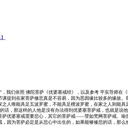
集】
，我们依照 佛陀菩萨《优婆塞戒经》，以及参考 平实导师在
提到在家菩萨修悲真是不容易，因为恶因缘比较多的缘故。我
家之人唯能具足五波罗蜜，不能具足檀波罗蜜，在家之人则能具
心的话，那这样的人他是没有办法得到优婆塞菩萨戒，也就是说
菩萨优婆塞戒需要悲心，其它的菩萨戒——譬如梵网菩萨戒、瑜
戒，因为菩萨必定是从悲心中出生的，如果能够修悲的话，那么