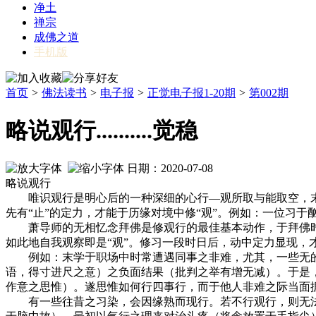
净土
禅宗
成佛之道
手机版
首页
>
佛法读书
>
电子报
>
正觉电子报1-20期
>
第002期
略说观行..........觉稳
日期：2020-07-08
略说观行
唯识观行是明心后的一种深细的心行—观所取与能取空，末
先有“止”的定力，才能于历缘对境中修“观”。例如：一位习
萧导师的无相忆念拜佛是修观行的最佳基本动作，于拜佛时系
如此地自我观察即是“观”。修习一段时日后，动中定力显现，
例如：末学于职场中时常遭遇同事之非难，尤其，一些无的
语，得寸进尺之意）之负面结果（批判之举有增无减）。于是
作意之思惟）。遂思惟如何行四事行，而于他人非难之际当面
有一些往昔之习染，会因缘熟而现行。若不行观行，则无法