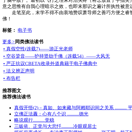
于脑中故）。最初以气行之理来对治头疼（将念放置于手指尖
意之思惟有自我心理暗示之效，也即末那识之遍计所执性被意
走笔至此，末学不得不由衷地赞叹萧导师之善巧方便之睿智
佛！
标签：
电子书
更多
>
同类佛法读书
• 真假空性(连载7)——游正光老师
• 空谷跫音——护持贤劫千佛（连载54）——大风无
• 严正抗议CBETA收录外道典籍于电子佛典中
• 法义辨正声明
• 布告栏
推荐图文
推荐佛法读书
真假开悟(2)－真如、如来藏与阿赖耶识间之关系 ..........
立佛正法纛：心有八个识 ..........德光
略说观行..........觉稳
三皈依、正觉与大悲忏..........冷眼观居士