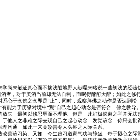
学尚未触证真心而不揣浅陋地野人献曝来略说一些初浅的经验供
于酗酒者，对于美酒当前却无法自制，而喝得酩酊大醉；如此之修
心于念佛之念即是“止”，同时，观察拜佛之动作是否达到松
才有能力于历缘对境中“观”自己之起心动念是否符合 佛之教导
放矢，最初以修忍辱而不理他，但是，此消极躲避之举并无法改
，于他人之非难之际去观自己之起心动念，发觉该念：你只会批
据理沟通，如此一来竟改善令人头疼之人际关系。
改善该习染。又如：今生曾习道家气功与静坐，每于摄心之际常