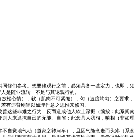
同修们参考。想要修观行之前，必须具备一些定力，也即，须
行人是随业流转，不足与其论观行的。
（放松心情），软（肌肉不可紧绷），匀（速度均匀）之要求，
。若有违背则辅以如理作意之思惟来修习。
善这些非难之行为，反而造成他人软土深掘（编按：此系闽南
评别人来遮掩自己的无能。自省：此念具人我相，嗔相（非如理
不自觉地气动（道家之转河车），且因气随念走而头疼（系念