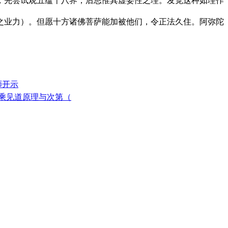
，先尝试观五蕴十八界，后思惟其虚妄性之理。发觉这种如理作
业力）。但愿十方诸佛菩萨能加被他们，令正法久住。阿弥陀
师开示
三乘见道原理与次第（