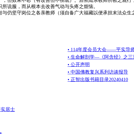
），但效果不彰（有改善但不彻底）。后依陆亲教师所教之观行
识所说服，而从根本去改善气动与头疼之烦恼。
与仍坚守岗位之各亲教师（须自备广大福藏以便承担末法众生之
• 114年度会员大会——平实导
• 生命解剖学—《阿含经》之
• 公开声明
• 中国佛教复兴系列访谈报导
• 正智出版书籍目录20240410
 平实居士