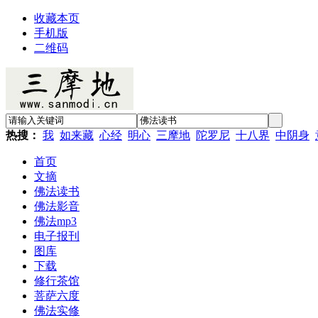
收藏本页
手机版
二维码
热搜：
我
如来藏
心经
明心
三摩地
陀罗尼
十八界
中阴身
首页
文摘
佛法读书
佛法影音
佛法mp3
电子报刊
图库
下载
修行茶馆
菩萨六度
佛法实修