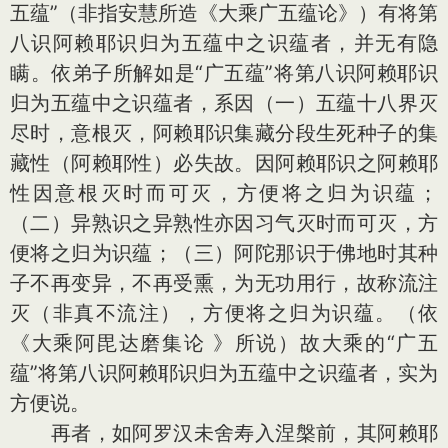
五蕴”（非指安慧所造《大乘广五蕴论》）有将第
八识阿赖耶识归为五蕴中之识蕴者，并无有隐
瞒。依弟子所解如是“广五蕴”将第八识阿赖耶识
归为五蕴中之识蕴者，系因（一）五蕴十八界灭
尽时，意根灭，阿赖耶识集藏分段生死种子的集
藏性（阿赖耶性）必失故。因阿赖耶识之阿赖耶
性因意根灭时而可灭，方便将之归为识蕴；
（二）异熟识之异熟性亦因习气灭时而可灭，方
便将之归为识蕴；（三）阿陀那识于佛地时其种
子不再变异，不再受熏，为无功用行，故称流注
灭（非真不流注），方便将之归为识蕴。（依
《大乘阿毘达磨集论 》所说）故大乘的“广五
蕴”将第八识阿赖耶识归为五蕴中之识蕴者，实为
方便说。
再者，如阿罗汉未舍寿入涅槃前，其阿赖耶