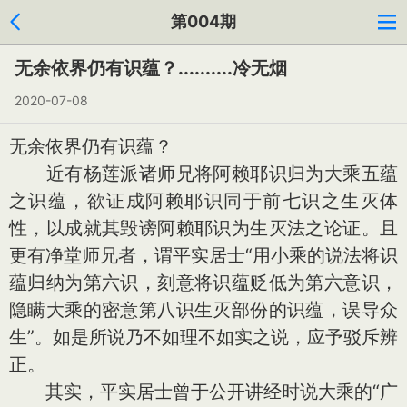
第004期
无余依界仍有识蕴？..........冷无烟
2020-07-08
无余依界仍有识蕴？
近有杨莲派诸师兄将阿赖耶识归为大乘五蕴
之识蕴，欲证成阿赖耶识同于前七识之生灭体
性，以成就其毁谤阿赖耶识为生灭法之论证。且
更有净堂师兄者，谓平实居士“用小乘的说法将识
蕴归纳为第六识，刻意将识蕴贬低为第六意识，
隐瞒大乘的密意第八识生灭部份的识蕴，误导众
生”。如是所说乃不如理不如实之说，应予驳斥辨
正。
其实，平实居士曾于公开讲经时说大乘的“广