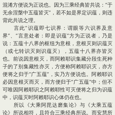
混淆方便说为正说也。因为三乘经典皆共说：“于
无余涅槃中五蕴皆灭”，若不如是界定识蕴，则违
背此共说之理。
言此“识蕴即七识界：谓眼等六识界及意
界”、“言意处者：即是识蕴”方为正说者，乃是
说：五蕴十八界的枢纽为意根，意根灭则识蕴灭
（或七转识灭则识蕴灭），五蕴十八界亦皆灭
也。前说因意根灭，而阿赖耶识集藏分段生死种
子的了别集藏性亦灭，方便称阿赖耶识灭，亦方
便将之归于“广五蕴”，实乃方便说也。阿赖耶识
必因意根灭而灭，而方便归于“广五蕴”中；但不
可唯因阿赖耶识之阿赖耶性可灭便将之归为识蕴
中，识蕴灭时阿赖耶识心体仍在也。
所以《大乘阿毘达磨集论》与《大乘五蕴
论》所说相符，且符合三乘经典所说。而安慧所