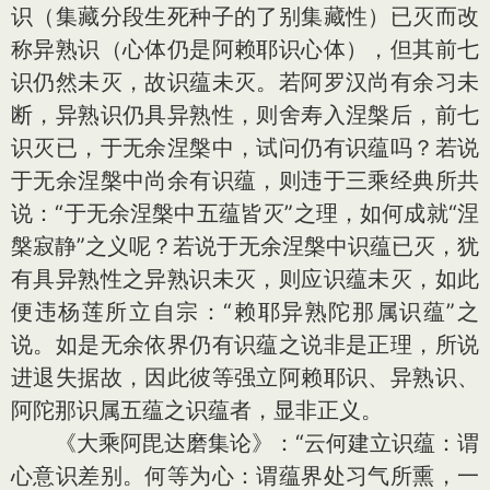
识（集藏分段生死种子的了别集藏性）已灭而改
称异熟识（心体仍是阿赖耶识心体），但其前七
识仍然未灭，故识蕴未灭。若阿罗汉尚有余习未
断，异熟识仍具异熟性，则舍寿入涅槃后，前七
识灭已，于无余涅槃中，试问仍有识蕴吗？若说
于无余涅槃中尚余有识蕴，则违于三乘经典所共
说：“于无余涅槃中五蕴皆灭”之理，如何成就“涅
槃寂静”之义呢？若说于无余涅槃中识蕴已灭，犹
有具异熟性之异熟识未灭，则应识蕴未灭，如此
便违杨莲所立自宗：“赖耶异熟陀那属识蕴”之
说。如是无余依界仍有识蕴之说非是正理，所说
进退失据故，因此彼等强立阿赖耶识、异熟识、
阿陀那识属五蕴之识蕴者，显非正义。
《大乘阿毘达磨集论》：“云何建立识蕴：谓
心意识差别。何等为心：谓蕴界处习气所熏，一