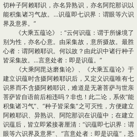
切种子阿赖耶识，亦名异熟识，亦名阿陀那识以
能积集诸习气故。…识蕴即七识界：谓眼等六识
界及意界。”
《大乘五蕴论》：“云何识蕴：谓于所缘境了
别为性，亦名心意。由采集故，意所摄故。最胜
心者：谓阿赖耶识。何以故？由此识中诸行种子
皆采集故。…言意处者：即是识蕴。”
《大乘阿毘达磨集论》、《大乘五蕴论》于
建立识蕴时含摄阿赖耶识后，又定义识蕴唯有七
识界而不含摄阿赖耶识，难道是无著菩萨与世亲
菩萨皆自语前后相违吗？非也！此二论，系依“能
积集诸习气”、“种子皆采集”之可灭性，方便建立
阿赖耶识、异熟识、阿陀那识在识蕴中；在建立
识蕴后，皆立即紧接著厘清：“识蕴即七识界：谓
眼等六识界及意界”、“言意处者：即是识蕴”，恐