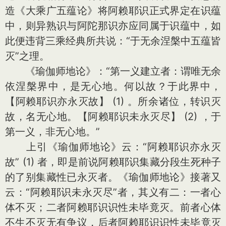
造《大乘广五蕴论》将阿赖耶识正式界定在识蕴
中，则异熟识与阿陀那识亦应同属于识蕴中，如
此便违背三乘经典所共说：“于无余涅槃中五蕴皆
灭”之理。
《瑜伽师地论》：“第一义建立者：谓唯无余
依涅槃界中，是无心地。何以故？于此界中，
【阿赖耶识亦永灭故】 (1) 。所余诸位，转识灭
故，名无心地。【阿赖耶识未永灭尽】 (2) ，于
第一义，非无心地。”
上引《瑜伽师地论》云：“阿赖耶识亦永灭
故” (1) 者，即是前说阿赖耶识集藏分段生死种子
的了别集藏性已永灭者。《瑜伽师地论》接著又
云：“阿赖耶识未永灭尽”者，其义有二：一者心
体不灭；二者阿赖耶识识性未毕竟灭。前者心体
不生不灭无有争议，后者阿赖耶识识性未毕竟灭