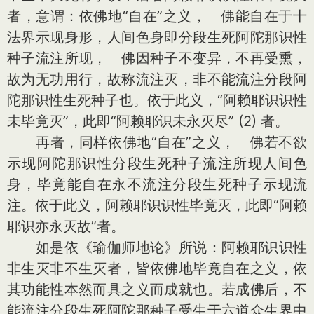
者，意谓：依佛地“自在”之义， 佛能自在于十
法界示现身形，人间色身即分段生死阿陀那识性
种子流注所现， 佛因种子不变异，不再受熏，
故为无功用行，故称流注灭，非不能流注分段阿
陀那识性生死种子也。依于此义，“阿赖耶识识性
未毕竟灭”，此即“阿赖耶识未永灭尽” (2) 者。
再者，同样依佛地“自在”之义， 佛若不欲
示现阿陀那识性分段生死种子流注所现人间色
身，毕竟能自在永不流注分段生死种子示现流
注。依于此义，阿赖耶识识性毕竟灭，此即“阿赖
耶识亦永灭故”者。
如是依《瑜伽师地论》所说：阿赖耶识识性
非生灭非不生灭者，皆依佛地毕竟自在之义，依
其功能性本然而具之义而成就也。若成佛后，不
能流注分段生死阿陀那种子受生于六道众生界中