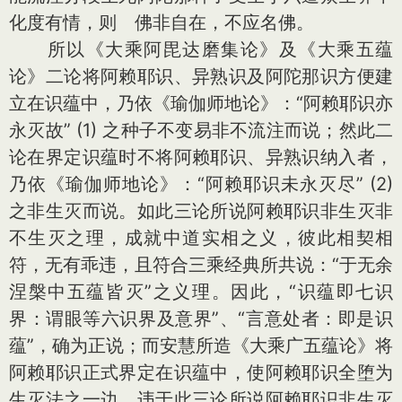
化度有情，则 佛非自在，不应名佛。
所以《大乘阿毘达磨集论》及《大乘五蕴
论》二论将阿赖耶识、异熟识及阿陀那识方便建
立在识蕴中，乃依《瑜伽师地论》：“阿赖耶识亦
永灭故” (1) 之种子不变易非不流注而说；然此二
论在界定识蕴时不将阿赖耶识、异熟识纳入者，
乃依《瑜伽师地论》：“阿赖耶识未永灭尽” (2)
之非生灭而说。如此三论所说阿赖耶识非生灭非
不生灭之理，成就中道实相之义，彼此相契相
符，无有乖违，且符合三乘经典所共说：“于无余
涅槃中五蕴皆灭”之义理。因此，“识蕴即七识
界：谓眼等六识界及意界”、“言意处者：即是识
蕴”，确为正说；而安慧所造《大乘广五蕴论》将
阿赖耶识正式界定在识蕴中，使阿赖耶识全堕为
生灭法之一边，违于此三论所说阿赖耶识非生灭