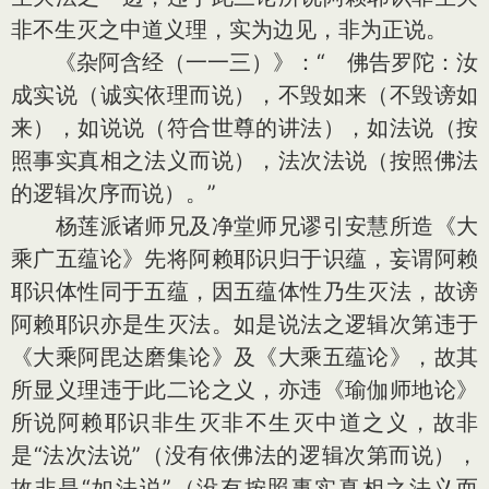
非不生灭之中道义理，实为边见，非为正说。
《杂阿含经（一一三）》：“ 佛告罗陀：汝
成实说（诚实依理而说），不毁如来（不毁谤如
来），如说说（符合世尊的讲法），如法说（按
照事实真相之法义而说），法次法说（按照佛法
的逻辑次序而说）。”
杨莲派诸师兄及净堂师兄谬引安慧所造《大
乘广五蕴论》先将阿赖耶识归于识蕴，妄谓阿赖
耶识体性同于五蕴，因五蕴体性乃生灭法，故谤
阿赖耶识亦是生灭法。如是说法之逻辑次第违于
《大乘阿毘达磨集论》及《大乘五蕴论》，故其
所显义理违于此二论之义，亦违《瑜伽师地论》
所说阿赖耶识非生灭非不生灭中道之义，故非
是“法次法说”（没有依佛法的逻辑次第而说），
故非是“如法说”（没有按照事实真相之法义而