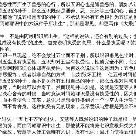
善恶性而产生了善恶的心行，所以五识心也是通善恶的。犹如八识
是五识的种子，那么五识既然是通善、恶、无记等三性的心，而
陈那他们说五根是五识的种子，不承认另外有五色根作为五识的
由阿赖耶识中的六识种子所出生”，那都是邪见。却更写作《大乘
，不是由阿赖耶识所出生。”这样的说法，还会有别的过失；也
说成没有执受”的过失。首先说明执受的意思，什么是执受呢？譬
性的。
识一旦现起，绝不会放过五尘而不了别，所以眼识甫见色尘时，
对五尘没有执受性，五识却对五尘有执受性，性质完全不同，怎
对阿赖耶识心体却有执受性。为何这么说呢？这是因为：五色根
寿尽报终，或者以非自然的方式──比如毁坏五根──使五根对阿
是五识的种子，而不是另外有五根自己的种子，那么五根对阿赖
愿死，当时就可以舍寿了。然而现见并非如是。这就是安慧等人所
决心舍寿的时候，当时意识对阿赖耶识是没有执受性的，因为他
，而不肯便舍；其实，意识只是想要转换到另一个时空去生活罢
，而不肯舍身。这种执受有无的现象，显示意识与意根是完全不
过失：“五七不齐”的过失。安慧等人既然说识的种子就是根，
根为缘，而由阿赖耶识中出生，那他就不能将第七识意根归类为
个缘故，安慧等人便主张唯有六识，没有七识；因此而使得五根