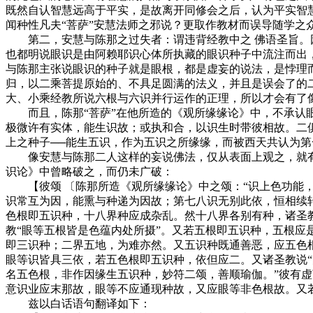
既然自认智慧远高于平实，是故离开同修会之后，认为平实智
闻种性凡夫“菩萨”安慧法师之邪说？更取作教材而误导随学之
第二，安慧与陈那之过失者：谓违背经教中之 佛语圣旨。因
也都明说眼识是由阿赖耶识心体所执藏的眼识种子中流注而出
与陈那主张说眼识的种子就是眼根，都是虚妄的说法，是悖理
归，以二乘菩提原始的、不具足圆满的法义，并且是误会了的
大、小乘经教所说六根与六识并行运作的正理，所以才会有了
而且，陈那“菩萨”在他所造的《观所缘缘论》中，不承认眼
极微许有实体，能生识故；或执和合，以识生时带彼相故。二
上之种子──能生五识，作为五识之所缘缘，而被西天共认为第
像安慧与陈那二人这样的妄说佛法，仅从表面上观之，就有这
识论》中曾略破之，而仍未广破：
【彼颂 〔陈那所造《观所缘缘论》中之颂：“识上色功能，名
识常互为因，能熏与种递为因故；第七八识无别此依，恒相续转
色根即五识种，十八界种应成杂乱。然十八界各别有种，诸圣
教“眼等五根皆是色蕴内处所摄”。又若五根即五识种，五根
即三识种；二界五地，为难亦然。又五识种既通善恶，应五色
眼等识皆具三依，若五色根即五识种，依但应二。又诸圣教说“
名五色根，非作因缘生五识种，妙符二颂，善顺瑜伽。”彼有
意识业应末那故，眼等不应通现种故，又应眼等非色根故。又若五
兹以白话语句翻译如下：