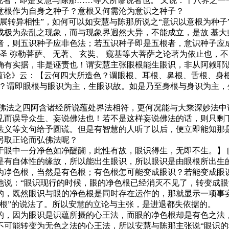
者，即是安慧与陈那……等人所谬说者也。 又说：十八界之一
意根作为自身之种子？意根又何需沦为意识之种子？
转异相性”，如何可以如安慧与陈那所说之“意识以意根为种子”
极为杂乱之现象，而与现象界迥然大异，不能成立，是故 基大
者，则五识种子应非色法；若五识种子即是五根者，意识种子应成
圣 弥勒菩萨、 无著、 玄奘、 窥基等大菩萨之论著为依止也，
实据，非是诬责也！谓安慧主张眼根能生眼识，非从阿赖耶识
蕴论》云：【云何四大所造色？谓眼根、耳根、鼻根、舌根、身
谓即眼根与眼识为主，生眼识故。如是乃至身根与身识为主，生身识故
法之四阿含诸经所说蕴处界法相符，更何况能与大乘深妙法中
见而误导众生、妄说佛法也！若不是这样妄说佛法的话，则只剩
法义等文句给予圆谎。但是有智慧的人听了以后，便立即能知那是
另取正论而弘佛法呢？
一分净色如净醍醐，此性有故，眼识得生，无即不生。】 [085
是有自体性的缘故，所以能出生眼识，所以眼识是由眼根所出生
为净色根，当然是有色根；有色根怎可能变成眼识？若能变成眼
说：“眼识现行的时候，眼的净色根已经消灭不见了，转变成眼识
的，既然眼识与眼的净色根是同时存在运作的，那就显示一项事
根”的说法了。所以安慧的立论与主张，是进退都失依据的。
，因为眼识是识蕴所摄的心王法，而眼的净色根却是有色之法，
不可能转变为无色之法的心王法，所以安慧与陈那主张说“眼识的