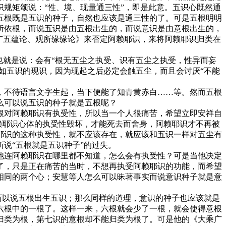
规矩颂说：“性、境、现量通三性”，即是此意。五识心既然通
五根既是五识的种子，自然也应该是通三性的了。可是五根明明
所依根，而说五识是由五根出生的，而说意识是由意根出生的，
广五蕴论、观所缘缘论》来否定阿赖耶识，来将阿赖耶识归类在
就是说：会有“根无五尘之执受、识有五尘之执受，性异而妄
如五识的现识，因为现起之后必定会触五尘，而且会讨厌“不能
不待语言文字生起，当下便能了知青黄赤白……等。然而五根
么可以说五识的种子就是五根呢？
对阿赖耶识有执受性，所以当一个人很痛苦，希望立即安祥自
赖耶识心体的执受性毁坏，才能死去而舍身，阿赖耶识才不再被
耶识的这种执受性，就不应该存在，就应该和五识一样对五尘有
说“五根就是五识种子”的过失。
连阿赖耶识在哪里都不知道，怎么会有执受性？可是当他决定
了，只是正在痛苦的当时，不想再执受阿赖耶识的功能，而希望
相同的两个心；安慧等人怎么可以昧著事实而说意识种子就是意
所以说五根出生五识；那么同样的道理，意识的种子也应该就是
六根中的一根了。这样一来，六根就会少了一根，就会使得意根
归类为根，第七识的意根却不能归类为根了。可是他的《大乘广