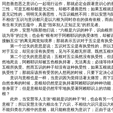
同忽善忽恶之意识心一起现行运作，那就必定会跟著意识心的
三性，可是五根却都是无记性，却都不通善恶性；如果五根就
是无记性的，明明无关善恶性，与五识截然不同；所以安慧与
不相信“五识与意识都只是以六根为同时存在的俱有依根，而
有生有灭的五蕴中，真是“毁坏别人正知正见”的邪见者。
此外，安慧与陈那他们说：“六根是六识的种子，识由根所生
说为等”的过失；也会有“根有对于阿赖耶识的执受体性，却被
接触五尘”的离见闻觉知境界；那就表示五识对于五尘是有执受
第一个过失的意思是说：五识对五尘是有执受性的，所以五
对于五尘，却完全没有执受性，见与不见都无所谓。既然五根
第二个过失的意思是说：五根对五尘虽然没有执受性，但是
然地死去，阿赖耶识却被五色根执持著，无法离去；必须等待
五根所执受。然而五识的种子却没有这种执受性，如果五根就
执受性了；那就应该所有受苦的人想死的时候，只要下定决心
意识与意根也是一样，当意识因为觉得活著太痛苦，而下定
自然舍寿的时候，意根却仍然坚定执持著阿赖耶识的种种功能
舍身罢了；但是意根却是仍然牢牢地执受著阿赖耶识上的功能
根？
此外，当安慧等人主张“根就是识的种子”时，也会有另一个
意根了；所以安慧主张六根出生了六识，不相信六识只是以六
不能归类在六根中的意根，就只能称意根为意识了；正由于这