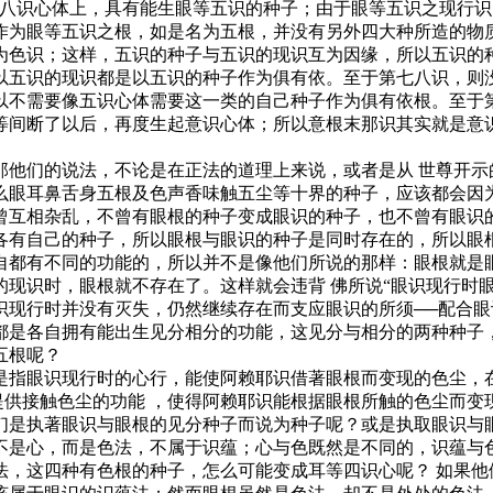
识心体上，具有能生眼等五识的种子；由于眼等五识之现行识
作为眼等五识之根，如是名为五根，并没有另外四大种所造的物
为色识；这样，五识的种子与五识的现识互为因缘，所以五识的
以五识的现识都是以五识的种子作为俱有依。至于第七八识，则
以不需要像五识心体需要这一类的自己种子作为俱有依根。至于
等间断了以后，再度生起意识心体；所以意根末那识其实就是意
们的说法，不论是在正法的道理上来说，或者是从 世尊开示
么眼耳鼻舌身五根及色声香味触五尘等十界的种子，应该都会因
曾互相杂乱，不曾有眼根的种子变成眼识的种子，也不曾有眼识
各有自己的种子，所以眼根与眼识的种子是同时存在的，所以眼
自都有不同的功能的，所以并不是像他们所说的那样：眼根就是
识时，眼根就不存在了。这样就会违背 佛所说“眼识现行时眼
识现行时并没有灭失，仍然继续存在而支应眼识的所须──配合眼
都是各自拥有能出生见分相分的功能，这见分与相分的两种种子
五根呢？
指眼识现行时的心行，能使阿赖耶识借著眼根而变现的色尘，在
能提供接触色尘的功能 ，使得阿赖耶识能根据眼根所触的色尘而
们是执著眼识与眼根的见分种子而说为种子呢？或是执取眼识与
不是心，而是色法，不属于识蕴；心与色既然是不同的，识蕴与
，这四种有色根的种子，怎么可能变成耳等四识心呢？ 如果他