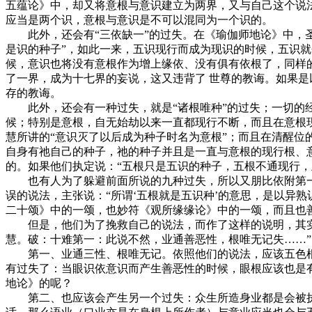
五蕴论》中，却又将意根与意识建立为两界，又与自己这个说
应当是两个识，意根与意识是不可以混同为一个识的。
此外，还会有“三依缺一”的过失。在《瑜伽师地论》中，圣 
是识的种子”，如此一来，五识现行而成为现识的时候，五识就
候，意识也将没有意根作为增上缘依、没有俱有依根了，同样的
了一界，成为十七界的妄说，这又违背了 世尊的教诲。如果是
存的教诲。
此外，还会有一种过失，就是“诸根唯种”的过失；一切的经
候；特别是意根，自无始劫以来一直都现行不断，而且在意根
慧所讲的“意识灭了以后成为种子时名为意根”；而且在清醒
自身有祂自己的种子，祂的种子并且是一直与意根的现行根、
的。如果他们执定说：“五根只是五识的种子，五根不通现行
也有人为了躲避前面所说的九种过失，所以又朋比依附第一种
误的说法，主张说：“所谓‘五根就是五识种’的意思，是以异
二十颂》中的一颂，也妙符《观所缘缘论》中的一颂，而且也
但是，他们为了挽救自己的说法，而作了这样的说明，其实都
慧。破：十难第一：此说不然，业通善恶性，根唯无记失……”
第一、业通三性、根唯无记。依照他们的说法，应该五色根是
有过失了：当眼识依意识而产生善恶性的时候，眼根应该也是
地论》的呢？
第二、也应该会产生另一个过失：众生所造身业都是会被执