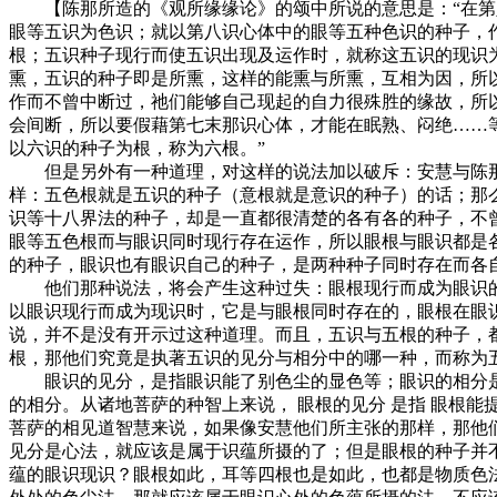
【陈那所造的《观所缘缘论》的颂中所说的意思是：“在第八
眼等五识为色识；就以第八识心体中的眼等五种色识的种子，
根；五识种子现行而使五识出现及运作时，就称这五识的现识
熏，五识的种子即是所熏，这样的能熏与所熏，互相为因，所
作而不曾中断过，祂们能够自己现起的自力很殊胜的缘故，所
会间断，所以要假藉第七末那识心体，才能在眠熟、闷绝……
以六识的种子为根，称为六根。”
但是另外有一种道理，对这样的说法加以破斥：安慧与陈那他
样：五色根就是五识的种子（意根就是意识的种子）的话；那
识等十八界法的种子，却是一直都很清楚的各有各的种子，不
眼等五色根而与眼识同时现行存在运作，所以眼根与眼识都是
的种子，眼识也有眼识自己的种子，是两种种子同时存在而各
他们那种说法，将会产生这种过失：眼根现行而成为眼识的现
以眼识现行而成为现识时，它是与眼根同时存在的，眼根在眼
说，并不是没有开示过这种道理。而且，五识与五根的种子，
根，那他们究竟是执著五识的见分与相分中的哪一种，而称为
眼识的见分，是指眼识能了别色尘的显色等；眼识的相分是
的相分。从诸地菩萨的种智上来说， 眼根的见分 是指 眼根
菩萨的相见道智慧来说，如果像安慧他们所主张的那样，那他
见分是心法，就应该是属于识蕴所摄的了；但是眼根的种子并
蕴的眼识现识？眼根如此，耳等四根也是如此，也都是物质色法