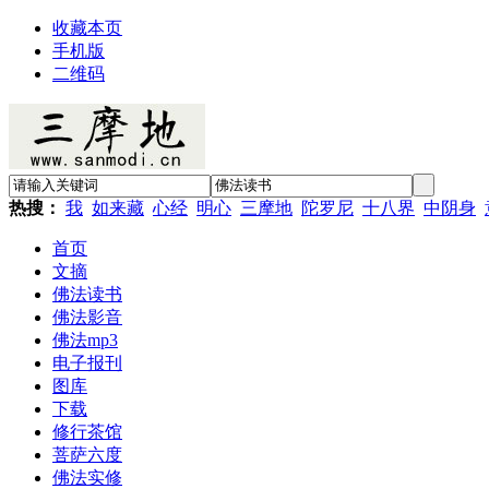
收藏本页
手机版
二维码
热搜：
我
如来藏
心经
明心
三摩地
陀罗尼
十八界
中阴身
首页
文摘
佛法读书
佛法影音
佛法mp3
电子报刊
图库
下载
修行茶馆
菩萨六度
佛法实修