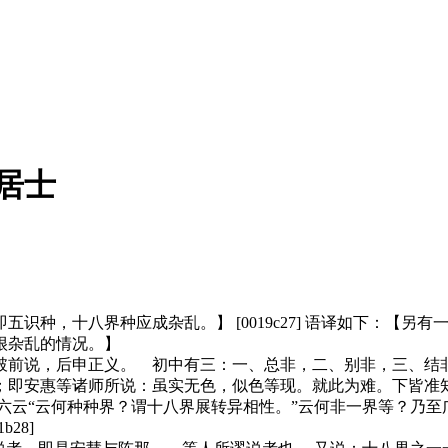
实居士
种，十八界种应成杂乱。】 [0019c27] 语译如下：【另
很杂乱的情况。】
前说，后申正义。 初中有三：一、总非，二、别非，三、结
；即安惠等诸师所说：虽实无色，似色等现。就此为难。下皆准
云“云何种种界？谓十八界展转异相性。”云何非一界等？乃至
28]