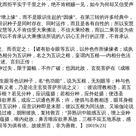
此而拒平实于千里之外，绝不肯稍赐一见，如今为何却又信受声
上缘”，而不是眼识生起的“因缘”。在第三转的许多经典中，
眼识种子是同时存在、同时运作，而且是各有自性的；所以安慧
安慧等人不肯信受大乘佛法，不信大乘经教，而以二乘菩提为依
所以不肯承认大乘佛法所说的八识心王并行的正理，不肯承认
义、而否定之：【诸有欲令眼等五识，以外色作所缘缘者；或执
色相分为五识种，名之为五识之根，妄谓内五根──内相分色法
赘述。言归正传：
过失，限于篇幅，不作广破；也因此故， 玄奘菩萨在《成唯
生眼等色识种子，名“色功能”，说为五根，无别眼等；种与色
有义者，乃是论主玄奘菩萨所说之义〕 ：彼说理教相违，若五
等根？若见分种，应识蕴摄；若相分种，应外处摄；便违圣
唯欲界系，或应二识通色界系；许，便俱与圣教相违，眼耳身根
若五识种，应意识种即是末那，彼以五根为同法故。又瑜伽论说
说过难，朋附彼执，复转救言：“异熟识中能感五识，增上业种
色蕴摄，唯内处故；鼻舌唯应欲界系故，三根不应五地系故，感
有依。故彼所言，非为善救。】 [0019c23]