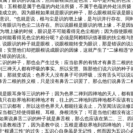
该属于眼识的识蕴法；然而眼根虽然是色法，却不是外处的色法
上说：五根都是属于色蕴的内处法所摄，不属于色蕴的外处法所
立的。因为眼根如果就是眼识的种子，那么眼根就应该是眼识现
生意识。”也就是说，根与尘是识的增上缘，是与识并行存在、同
只有眼识与色尘二法存在。所以说眼根是眼识的增上缘，不是因
作为增上缘的时候，眼识是不可能看得见色尘相的；因为假使眼
如何能看得见色尘的相分呢？必须是阿赖耶识借著眼的扶尘根与胜
，说眼识的种子就是眼根，说眼根能转变为眼识，那是错误的说
根；安慧他们却把眼根说成眼识的因缘，这就产生了“二缘相违”
是错误的说法。
识的种子，那也会产生过失：应当欲界的有情才有鼻舌二根的扶
到三禅天人都有呼吸的事实。所以安慧、陈那他们说六识的种子
根，那就变成说：色界天人没有鼻子可供呼吸，没有舌头可以说话
鼻舌二根的胜义根，只是没有鼻舌二识罢了。那么他们说鼻舌二
是眼耳身等三识的种子；因为色界二禅到四禅地的天人，都有眼
该只在欲界地和初禅地才有，往上的二禅地到四禅地都不应该有
与三识都有，所以这些色界天人都能往返去止，乃至闻法说法修
应当都已经使得眼根、耳根、身根消失了；可是当他们都没有这
：如果说鼻舌二识的种子就是鼻舌根，那么也应该在第二、三、四
与圣教相违了，因为圣教中说：五根是通欲界地到四禅地的，可
根通三性”的过失；五识心自身虽是无记性，然而因为五识心