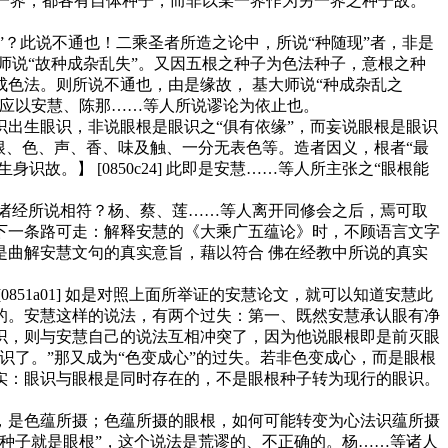
一界，都各有自体种子，而非以某一界作为另一界之种子故。
？此说不通也！二乘圣者所造之论中，所说“种随现”者，非是
师说“故种成杂乱失”。又因五根之种子为色法种子，意根之种
色法。则所说不通也，由是缘故， 基大师说“种成杂乱之
不应以安慧、陈那……等人所说谬论为依止也。
出生眼识，非说眼根是眼识之“俱有依缘”，而妄说眼根是眼识
根、色、声、香、味及触、一分无表色等。造者因义，根者“最
。】 [0850c24] 此即是安慧……等人所主张之“眼根能
诸经所说相符？杨、蔡、莲……等人离开同修会之后，焉可取
下一条路可走：解释安慧的《大乘广五蕴论》时，不顾语言文字
曲解安慧文句的真实意旨，藉以符合 佛在经教中所说的真实
1a01] 如是对照上面所举证的安慧论文，就可以知道安慧此
的。安慧这样的说法，有两个过失：第一、既然安慧承认眼有净
识，则与安慧自己的说法互相冲突了，因为他说眼根即是前灭眼
了。”那又成为“色变成心”的过失。若非色变成心，而是眼根
实：眼识与眼根是同时存在的，不是眼根种子转为现行的眼识。
是色蕴所摄；色蕴所摄的眼根，如何可能转变为心法识蕴所摄
种子就是眼根”，这个说法是荒谬的、不正确的。杨……等诸人