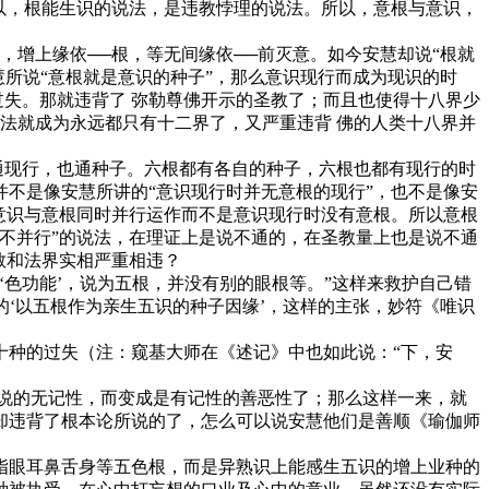
以，根能生识的说法，是违教悖理的说法。所以，意根与意识，
增上缘依──根，等无间缘依──前灭意。如今安慧却说“根就
所说“意根就是意识的种子”，那么意识现行而成为现识的时
过失。那就违背了 弥勒尊佛开示的圣教了；而且也使得十八界少
法就成为永远都只有十二界了，又严重违背 佛的人类十八界并
通现行，也通种子。六根都有各自的种子，六根也都有现行的时
不是像安慧所讲的“意识现行时并无意根的现行”，也不是像安
意识与意根同时并行运作而不是意识现行时没有意根。所以意根
不并行”的说法，在理证上是说不通的，在圣教量上也是说不通
教和法界实相严重相违？
色功能’，说为五根，并没有别的眼根等。”这样来救护自己错
的‘以五根作为亲生五识的种子因缘’，这样的主张，妙符《唯识
种的过失（注：窥基大师在《述记》中也如此说：“下，安
说的无记性，而变成是有记性的善恶性了；那么这样一来，就
却违背了根本论所说的了，怎么可以说安慧他们是善顺《瑜伽师
眼耳鼻舌身等五色根，而是异熟识上能感生五识的增上业种的