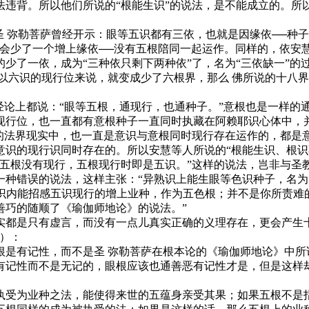
法违背。所以他们所说的“根能生识”的说法，是不能成立的。所
弥勒菩萨曾经开示：眼等五识都有三依，也就是因缘依──种子，
会少了一个增上缘依──没有五根陪同一起运作。同样的，依安慧
少了一依，成为“三种依只剩下两种依”了，名为“三依缺一”的
以六识的现行位来说，就变成少了六根界，那么 佛所说的十八界
论上都说：“眼等五根，通现行，也通种子。”意根也是一样的
现行位，也一直都有意根种子一直同时执藏在阿赖耶识心体中，并
位的法界现实中，也一直是意识与意根同时现行存在运作的，都是
意识的现行识同时存在的。所以安慧等人所说的“根能生识、根识
，五根没有现行，五根现行时即是五识。”这样的说法，岂非与圣
错误的说法，这样主张：“异熟识上能生眼等色识种子，名为‘
熟识内能招感五识现行的增上业种，作为五色根；并不是你所责难
善巧的随顺了《瑜伽师地论》的说法。”
是只有虚言，而没有一点儿真实正确的义理存在，更会产生十
）：
有记性，而不是圣 弥勒菩萨在根本论的《瑜伽师地论》中所
有记性而不是无记的，眼根应该也通善恶有记性才是，但是这样
受为业种之法，能使得来世的五蕴身亲受其果；如果五根不是指