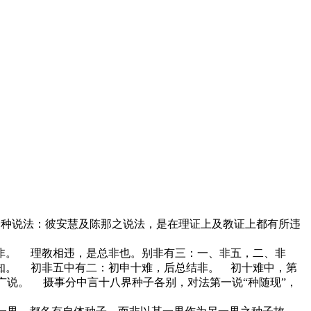
有一种说法：彼安慧及陈那之说法，是在理证上及教证上都有所违
非。 理教相违，是总非也。别非有三：一、非五，二、非
知。 初非五中有二：初申十难，后总结非。 初十难中，第
广说。 摄事分中言十八界种子各别，对法第一说“种随现”，