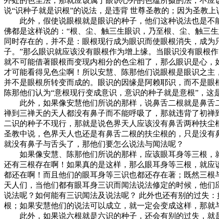
外处的色尘法，那就应该属于眼识心外的色蕴所摄的法，不应
说“识种子就是识根”的说法，是违背 世尊圣教的；因为圣教
此外，假使说眼根就是眼识的种子，他们这种说法也是不能成
佛都是这样说的：“根、尘、触三生眼识，乃至根、尘、触三
同时存在的，并不是：眼根现行成为眼识而使眼根消失，成为
子。”那么眼识就应该没有眼根作为增上缘。当眼识没有眼根
就不可能借著眼根而变现内相分的色尘相了，那么眼识是心，
才可能看得见色尘啊！所以安慧、陈那他们说眼根是眼识之主
并不是眼根所转变而成的。眼识的因缘是阿赖耶识，而不是眼
陈那他们认为“意根现行变成意识，意识的种子就是意根”，这
此外，如果像安慧他们所说的那样，说鼻舌二根就是鼻舌二
禅到三禅天的天人都没有鼻子而不能呼吸了，那就违背了初禅
二识的种子不现行，那就是说色界天人应该没有鼻舌两种扶尘
圣教中说，色界天人也还是有鼻舌二根的扶尘根的，只是没有
就没有鼻子与舌头了，那他们要怎么说法与闻法呢？
如果像安慧、陈那他们所说的那样，应该眼耳身等三根，就
还有三根存在啊！如果真的是这样，那么眼耳身等三根，就应
都还在啊！而且他们的眼耳身等三识也都还存在著；既然三根
天人们，当他们都有眼耳身三识而闻法说法修定的时候，他们
说法呢？如何能有三识闻法及说法呢？ 此外也还有别的过失
根；如果安慧他们的说法可以成立，就一定会变成这样，那就
此外，如果说六根就是六识的种子，还会有别的过失，就是“