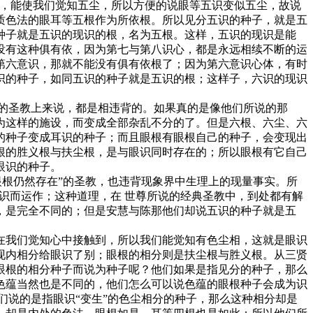
，能使我们觉知五尘，所以方便的说眼等五识变似五尘，故说
质色法的眼耳等五根作为所依根。所以见分五识的种子，就是五
种子就是五识的现识的根，名为五根。这样，五识的现识是能
没有这种俱有依，因为第七与第八识心，都是永远相续不断的运
第六意识，那就不能没有俱有依根了；因为第六意识心体，有时
识的种子，如同五识的种子就是五识的根；这样子，六识的现识
的圣教上来说，都是相违背的。如果真的是像他们所说的那
为这样的施设，而变成全部杂乱不分的了。但是六根、六尘、六
的种子变成耳识的种子；而且眼根有眼根自己的种子，会变现出
根的胜义根与扶尘根，是与眼识同时存在的；所以眼根有它自己
眼识的种子。
根仍然存在”的圣教，也违背现象界中生理上的现量事实。所
识而运作；这种道理，在 世尊所说的经典圣教中，到处都有解
，是完全不同的；但是安慧与陈那他们却说五识的种子就是五
我们觉知心中接触到，所以我们能觉知有色尘相，这就是眼识
变现内相分给眼识了别；眼根的相分则是扶尘根与胜义根。从三贤
眼根的相分种子而说为种子呢？他们如果是指见分的种子，那么
色蕴当然也是不同的，他们怎么可以说色蕴的眼根种子会成为识
们说的是指眼识“变生”的色尘相分的种子，那么这种相分却是