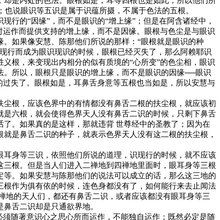
，却是内处的色法。眼根如是，耳等四根也是如此；所以他们所
摄；也说眼识等五识是属于识蕴所摄，不属于色法的五根。
行的“因缘”，而不是眼识的“增上缘”；但是在阿含诸经中，
时运作而提供支持的增上缘，而不是因缘。眼根与色尘是与眼识
缘。如果像安慧、陈那他们所说的那样：“眼根就是眼识的种
根现行而成为眼识现识的时候，眼根已经灭失了，那么阿赖耶识
义根，来变现出内相分的似有质境的“心所变”的色尘相，眼识
法。所以，眼根只是眼识的增上缘，而不是眼识的因缘──眼识
的过失了。眼根如是，耳鼻舌身意等五根也当如是，所以安慧与
尘根，应该色界中的有情都没有鼻舌二根的扶尘根，就应该初
就是六根，就会使得色界天人没有鼻舌二识的时候，只剩下鼻舌
了。如果真的是这样，那就违背 世尊经中的圣教了；因为在
根就是鼻舌二识的种子，就表示色界天人没有这二根的扶尘根，
耳身等三识，依照他们所说的道理，识现行的时候，就不应该
这三根。但是当人们进入二禅地到四禅地里面时，眼耳身等三根
定等。如果安慧与陈那他们的说法可以成立的话，那么这三地的
三根作为俱有依的时候，连色身都没有了，如何能行来去止闻法
禅地的天人们，都还有鼻舌二识，或者应该都没有眼耳身等三
是鼻舌二识却是只通欲界地。
必须随著意识心之思心所而运作，不能独自运作；既然必定是随