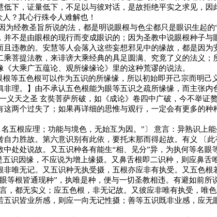
慧低下，证量低下，不足以与彼对话，是故拒绝平实之求见，因
众人？其心行殊令人难解也！
为经教圣旨所说的法，都是明说眼根与色尘都只是眼识生起的“增
，并不是由眼根的现行而变成眼识的；因为圣教中说眼根种子与
而且违教的。安慧等人会落入这些妄想邪见中的缘故，都是因为
二乘菩提法教，来诽谤大乘经典的具足圆满、究竟了义的法义；
像《大乘广五蕴论、观所缘缘论》里的这种荒谬的说法。
根等五色根可以作为五识的所缘缘，所以初始即开己宗而明己
俱非理。】由不承认五色根能为眼等五识之疏所缘缘，而主张内
一义天之圣 玄奘菩萨所破，如《成论》卷四中广破，今不举证
两个过失了；如果再详细的思惟与观行，一定会有更多的种种
五根应理；功能与境色，无始互为因。”〕 意言：异熟识上能
自力胜故。第六意识别有此依，要托末那而得起故。有义 〔此
教中处处说故。又五识种各有能生“相、见分”异，为执何等名眼
应是五识因缘，不应说为增上缘摄。又鼻舌根即二识种，则应鼻舌
根非唯无记。又五识种无执受摄，五根亦应非有执受。又五色根
眼等根皆通现种”，执唯是种，便与一切圣教相违。有避如前所
虚言，都无实义；应五色根，非无记故。又彼应非唯有执受，唯
识皆业所感，则应一向无记性摄；善等五识既非业感，应无眼等为俱