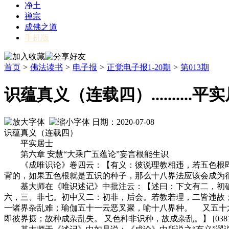
净土
禅宗
成佛之道
手机版
首页
>
佛法读书
>
电子报
>
正觉电子报1-20期
>
第013期
识蕴真义（连载四）..........平
日期：2020-07-08
识蕴真义（连载四）
平实居士
第六章 安慧“大乘广五蕴论”妄言根能生识
《成唯识论》卷四云：【有义：彼说理教相违，若五色根即五识
背的，如果五色根就是五识的种子，那么十八界法应该会成为
基大师在《唯识述记》中批注云：【述曰：下文有二，初破
六，三、非七。初中又二：初非，后会。若教若理，二皆违故
一诸界杂乱难；瑜伽五十一云恶叉聚，喻十八界种。 又五十六
即彼界摄；故种成杂乱失。 又色种非识种，故成杂乱。】 [0381b