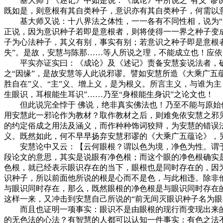
基大师于《述记》中如是说：《成论》中所说之“有义”谬说
既如是，则意根有其自类种子，意识亦有其自类种子，何需以
基大师又说：十八界法之体性，一一各有不同性相，说为“展
正说，因为意识种子若即是意根者，则将使得一一界之种子变成
子为心法种子，其义有别，事实有别；若意识之种子即是意根
失”。是故，安慧与陈那……等人所说之理，不能成立也！应依
平实亦证实曰：《成论》及《述记》责备安慧妄说法者，确有
之“因缘”，是故安慧等人此说邪谬。譬如安慧所造《大乘广五
胜自在”义、“主”义、增上义，是为根义。所言主义，与谁为主？
生眼识，耳根能生耳识”……乃至“身根能生身识”之论文也！
但此说完全悖于 佛说，绝非真实佛法也！乃至不能与原始佛
用安慧此一邪论作为教材？取作教材之后，则难免依安慧之邪
的约定俗成之用法及涵义，而作种种饰词狡辩，为安慧的错误
义。既然如此，何不早早扬弃安慧邪谬的《大乘广五蕴论》，
安慧论中又云：【云何眼根？谓以色为境，净色为性。谓于眼中
段论文的意思，其实是说眼有净色根；而这个眼的净色根确实
色根，就已经表示眼识存在的当下，眼根也是同时存在的，因
识种子，所以前面他所说的根是心而不是色，与此相违。除非他
与眼识同时存在，那么，既然眼根的净色根是与眼识同时存在
这样一来，又冲击到安慧自己所说的“前无间灭眼识种子名为眼
而且也证明一项事实：眼识不是由眼根的现行而变现出来的
的无色法的心法？有智慧的人都可以认知一件事实：有色之法