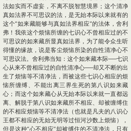
法如实而不虚妄，不离不脱智慧境界；这个清净
真如法界不可思议的法，是无始本际以来就有的
这个“如来藏能够与真如法界相应”的法体，舍利
弗！我依这个烦恼所缠的七识心不曾相应过的不
可思议的如来藏所显真如法界，为了能令众生听
得懂的缘故，说是客尘烦恼所染的自性清净心不
可思议法。舍利弗当知：这个如来藏本际──七识
心从来不曾相应过的自性清净心──却又不断的出
生了烦恼等不清净法，而被这些七识心相应的烦
恼所缠缚、不能出离三界生死的第八识如来藏
心；而这个如来藏心从无始本际以来就一直都远
离、解脱于第八识如来藏所不相应、却被缠缚住
的不相应烦恼等不清净法（也就是凡夫的八识心
王都不相应的无始无明等过恒河沙数上烦恼），
但是这种“心不相应”却被缚住的不清净法，只有