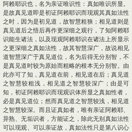
阿赖耶识也，名为亲证唯识性：真如唯识所显。
是故真见道即是初证阿赖耶识而现观其真如法性
之时，因为是初见道，故智慧粗狭；相见道则是
真见道后之悟后再作更深细之观行，了知阿赖耶
识能生诸法，以及现观阿赖耶识在诸法上所显示
之更深细之真如法性，故其智慧深广，故说相见
道智慧深广于真见道位，名为后得无分别智，不
是真见道时较为原始而粗略的根本无分别智。由
此亦可了知，真见道在前，相见道在后；真见道
之智慧较粗浅，相见道之智慧较深广；由是可
知，初证阿赖耶识而现观识体所显之真如性者，
必是真见道位；然而真见道之智慧较浅，相见道
之智慧较深。而且证真如者，唯有亲证阿赖耶、
异熟、无垢识者，方能证之，除此无别真如法性
可以现观、可以亲证故，真如法性只是第八识心