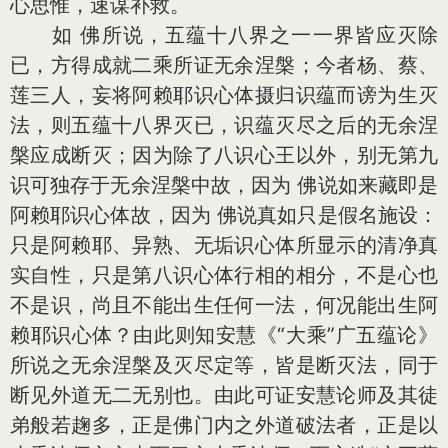
心思惟，速谋补救。
如 佛所说，五蕴十八界之一一界皆应灭除
已，方得成就二乘所证无余涅槃；今者杨、蔡、
莲三人，妄将阿赖耶识心体摄归识蕴而谤为生灭
法，则五蕴十八界灭已，识蕴灭尽之后的无余涅
槃应成断灭；因为除了八识心王以外，别无第九
识可独存于无余涅槃中故，因为 佛说如来藏即是
阿赖耶识心体故，因为 佛说真如只是假名施设：
只是阿赖耶、异熟、无垢识心体所显示的清净真
实自性，只是第八识心体行相的相分，不是心也
不是识，尚且不能出生任何一法，何况能出生阿
赖耶识心体？由此则知安慧《“大乘”广五蕴论》
所说之无余涅槃及灭尽定等，皆是断灭法，同于
断见外道无二无别也。由此可证安慧论师及其徒
弟般若趜多，正是佛门内之外道破法者，正是以