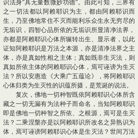
识法身“具无量数微妙功德”。由此可知，三界有
之一切法都以阿赖耶识为主，都由阿赖耶识而
生，乃至佛地常住不灭而能利乐众生永无穷尽的
无垢识，四智心品所依的无垢识所显清净法界，
亦都是阿赖耶识心体所辗转出生、显示者，以此
证知阿赖耶识是万法之本源，亦是清净法界之主
体，亦是真如性相之主体；真如既非生灭法，则
真如所依主体的阿赖耶识心体，焉可诬谤为生灭
法？所以安惠造《大乘广五蕴论》，将阿赖耶识
心体归类为生灭性的识蕴所摄，是荒诞的说法。
复次，佛地一切种智既依阿赖耶识心体所含
藏之一切无漏有为法种子而命名，当知阿赖耶识
即是佛地一切种智之所依、之根源，焉可是生灭
法？二乘涅槃亦是以阿赖耶识所改名之异熟识为
体，焉可诬谤阿赖耶识心体是生灭法？世间万法