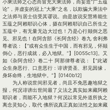
小乘法师之心态而冒充大乘法师，而妄造“广五蕴
论”，并虚妄的冠上“大乘”之名，以欺骗大乘法中
之法师与居士信受其谬说。由是故说安慧将能生
五蕴之阿赖耶识心体，摄在阿赖耶识自己所生之
五蕴中，有无量无边大过也！乃是心行颠倒之恶
见、邪见也！在阿含部《长阿含经》卷九 舍利弗
尊者说：【“或有众生生于中国，而有邪见，怀颠
倒心，恶行成就，必入地狱。”】[0055c13]。又
如《杂阿含经》卷二十 阿那律尊者说：【“此诸
众生身恶行、口意恶行：诽谤贤圣、邪见因缘，
身坏命终，生地狱中。”】[0140b12]
为人称说世间邪见者，尚且不免恶趣地狱之
报，何况诽谤出世间最了义法之真实如来藏阿赖
耶识者，而能不入地狱？何况以常见外道所执之
离念灵知心，取代 佛所说真正真如法性之如来藏