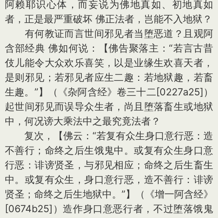
阿赖耶识心体，而妄说为佛地真如、初地真如
者，正是最严重破坏 佛正法者，岂能不入地狱？
有何教证而言世间邪见者当堕恶道？且观阿
含部经典 佛如何说：【佛告聚落主：“若言古昔
伎儿能令大众欢乐喜笑，以是业缘生欢喜天者，
是则邪见；若邪见者应生二趣：若地狱趣，若畜
生趣。”】（《杂阿含经》卷三十二[0227a25]）
起世间邪见而误导众生者，尚且堕落畜生或地狱
中，何况谤大乘法中之最究竟法者？
复次，【佛云：“若复有众生身口意行恶：造
不善行；命终之后生饿鬼中。或复有众生身口意
行恶：诽谤贤圣，与邪见相应；命终之后生畜生
中。或复有众生，身口意行恶，造不善行：诽谤
贤圣；命终之后生地狱中。”】（《增一阿含经》
[0674b25]）造作身口意恶行者，不过堕落饿鬼