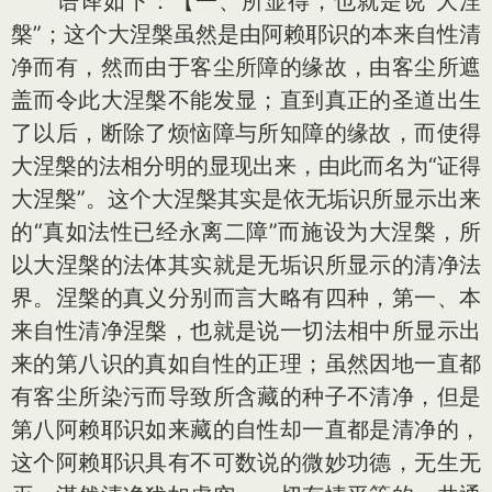
语译如下：【一、所显得，也就是说“大涅
槃”；这个大涅槃虽然是由阿赖耶识的本来自性清
净而有，然而由于客尘所障的缘故，由客尘所遮
盖而令此大涅槃不能发显；直到真正的圣道出生
了以后，断除了烦恼障与所知障的缘故，而使得
大涅槃的法相分明的显现出来，由此而名为“证得
大涅槃”。这个大涅槃其实是依无垢识所显示出来
的“真如法性已经永离二障”而施设为大涅槃，所
以大涅槃的法体其实就是无垢识所显示的清净法
界。涅槃的真义分别而言大略有四种，第一、本
来自性清净涅槃，也就是说一切法相中所显示出
来的第八识的真如自性的正理；虽然因地一直都
有客尘所染污而导致所含藏的种子不清净，但是
第八阿赖耶识如来藏的自性却一直都是清净的，
这个阿赖耶识具有不可数说的微妙功德，无生无