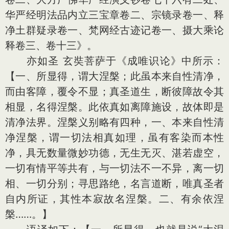
华严经明法品内立三宝章卷二、宗镜录卷一、释
净土群疑录卷一、梵网经古迹记卷一、摄大乘论
释卷三、卷十三》。
亦如圣 玄奘菩萨于《成唯识论》中所示：
【一、所显得，谓大涅槃；此虽本来自性清净，
而由客障，覆令不显；真圣道生，断彼障故令其
相显，名得涅槃。此依真如离障施设，故体即是
清净法界。涅槃义别略有四种，一、本来自性清
净涅槃，谓一切法相真如理，虽有客染而本性
净，具无数量微妙功德，无生无灭、湛若虚空，
一切有情平等共有，与一切法不一不异，离一切
相、一切分别；寻思路绝，名言道断，唯真圣者
自内所证，其性本寂故名涅槃。二、有余依涅
槃……。】