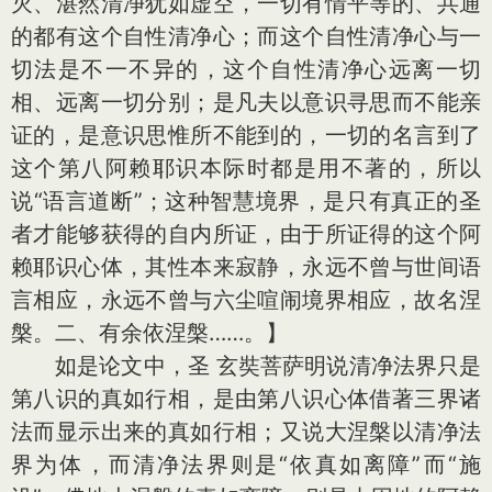
灭、湛然清净犹如虚空，一切有情平等的、共通
的都有这个自性清净心；而这个自性清净心与一
切法是不一不异的，这个自性清净心远离一切
相、远离一切分别；是凡夫以意识寻思而不能亲
证的，是意识思惟所不能到的，一切的名言到了
这个第八阿赖耶识本际时都是用不著的，所以
说“语言道断”；这种智慧境界，是只有真正的圣
者才能够获得的自内所证，由于所证得的这个阿
赖耶识心体，其性本来寂静，永远不曾与世间语
言相应，永远不曾与六尘喧闹境界相应，故名涅
槃。二、有余依涅槃……。】
如是论文中，圣 玄奘菩萨明说清净法界只是
第八识的真如行相，是由第八识心体借著三界诸
法而显示出来的真如行相；又说大涅槃以清净法
界为体，而清净法界则是“依真如离障”而“施