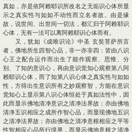
真如，亦是依阿赖耶识所改名之无垢识心体所显
示之真实性与如如不动性而立名者故。由是缘
故，说世间、出世间一切法，都汇归于阿赖耶识
心体，无有一法可以离阿赖耶识心体而有。
又，犹如《成唯识论》中圣 玄奘菩萨所言
者，佛地所生四智心品，非一亦非四：皆由八识
心王之配合运作而出生了能作观察、思惟、分
别、了知的意识心，再由意识觉知心观察第八阿
赖耶识心体，而了知第八识心体之真实性与如如
性，方得出生意识所有之妙观察智，方能在意识
觉知心上显示第八识心体恒处于真如法性中，因
此而显示佛地清净意识之清净法界故；亦由佛地
清净五识相应之成所作智心品，而显现佛地五识
之清净法界故；亦由佛地之清净意根相应之平等
性智相应心品所行境界，而显示佛地意根之清净