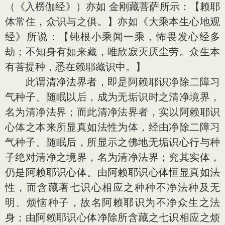
（《入楞伽经》）亦如 金刚藏菩萨所示：【赖耶
体常住，众识与之俱。】亦如《大乘本生心地观
经》所说：【钝根小乘闻一乘，怖畏发心经多
劫；不知身有如来藏，唯欣寂灭厌尘劳。众生本
有菩提种，悉在赖耶藏识中。】
此谓清净法界者，即是阿赖耶识净除二障习
气种子、随眠以后，成为无垢识时之清净境界，
名为清净法界；而此清净法界者，实以阿赖耶识
心体之本来所显真如法性为体，经由净除二障习
气种子、随眠后，所显示之佛地无垢识心行与种
子绝对清净之境界，名为清净法界；究其实体，
仍是阿赖耶识心体。由阿赖耶识心体恒显真如法
性，而含藏著七识心相应之种种不净法种及无
明、烦恼种子，故名阿赖耶识为不净众生之法
身；由阿赖耶识心体净除所含藏之七识相应之烦