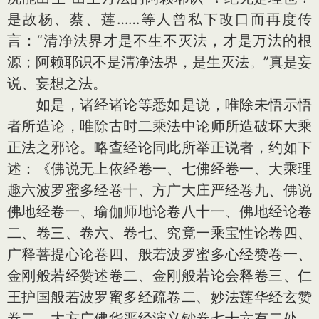
是故杨、蔡、莲……等人曾私下改口而再度传
言：“清净法界才是不生不灭法，才是万法的根
源；阿赖耶识不是清净法界，是生灭法。”真是妄
说、妄想之法。
如是，诸经诸论等悉如是说，唯除未悟示悟
者所造论，唯除古时二乘法中论师所造破坏大乘
正法之邪论。略查经论同此所举正说者，约如下
述：《佛说无上依经卷一、七佛经卷一、大乘理
趣六波罗蜜多经卷十、方广大庄严经卷九、佛说
佛地经卷一、瑜伽师地论卷八十一、佛地经论卷
二、卷三、卷六、卷七、究竟一乘宝性论卷四、
广释菩提心论卷四、般若波罗蜜多心经赞卷一、
金刚般若经赞述卷二、金刚般若论会释卷三、仁
王护国般若波罗蜜多经疏卷二、妙法莲华经玄赞
卷二、大方广佛华严经演义钞卷七十六有二处、