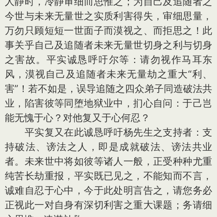
人静时，冷静审细而思惟之；为自己及追随者之
今世与未来无量世之实质利害得失，审细思量，
万勿只顾短短一世面子而漠视之、而拒思之！此
事关乎自己及追随者未来无量世切身之利与切身
之害故。平实诚恳呼吁尔等：请勿视作马耳东
风，漠视自己及追随者未来无量劫之重大“利、
害”！若不如是，误导追随之四众弟子同造破法共
业，陷害彼等同堕地狱业中，扪心自问：于己岂
能无愧于心？对他复又于心何忍？
平实复又在此诚恳呼吁杨先生之支持者：支
持破法、谤法之人，即是成就破法、谤法共业
者。未来世中将如彼等诸人一般，正受种种尤重
纯苦长劫重报，平实既已见之，不能知而不言，
诚难自忍于心中，今于此处明言告之，请您务必
正视此一对自身有深切利害之重大课题；务请细