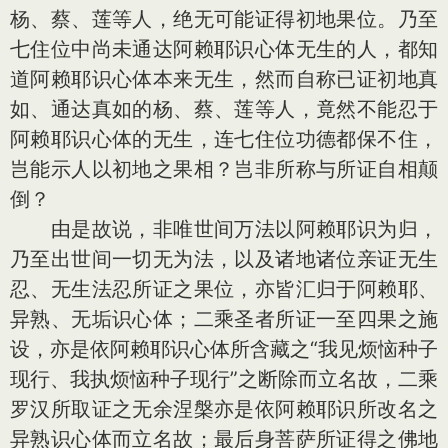
杨、蔡、莲等人，绝无可能证得初地果位。乃至
七住位中尚未通达阿赖耶识心体无生的人，都知
道阿赖耶识心体本来无生，然而自称已证初地真
如、通达真如的杨、蔡、莲等人，竟然不能忍于
阿赖耶识心体的无生，连七住位功德都保不住，
岂能示人以初地之果相？岂非所称与所证自相颠
倒？
由是故说，非唯世间万法以阿赖耶识为归，
乃至出世间一切无为法，以及诸地诸位亲证无生
忍、无生法忍所证之果位，亦皆汇归于阿赖耶、
异熟、无垢识心体；二乘圣者所证一至四果之施
设，亦是依阿赖耶识心体所含藏之“我见烦恼种子
现行、我执烦恼种子现行”之断除而立名故，二乘
罗汉所取证之无余涅槃亦是依阿赖耶识所改名之
异熟识心体而立名故；最后身菩萨所证得之佛地