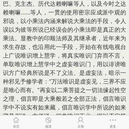
巴、克主杰、历代达赖喇嘛等人，以及今时之达
赖喇嘛……等人，一贯的使用密宗应成派中观的
邪说，以小乘法内涵来解说大乘法的手段，令人
误以为彼等所说已经误会的小乘法即是真正的大
乘法。显教中的印顺法师及其继承者，近年来为
求生存故，也沿用此一手段，开始在有线电视台
上广说唯识增上慧学，将真实唯识门弃而不言，
单取唯识增上慧学中之虚妄唯识门，用以诽谤唯
识方广经典所说是不了义法、是虚妄法，暗示一
种邪见予修学者：“万法唯识是虚妄见，三界不应
是唯心而有。”再妄以二乘菩提之一切法缘起性空
之理，倡言即是大乘般若之全部正法，倡言唯识
学中不说实有如来藏，倡言唯识学中所说的如来
藏是假说、方便说，扭曲唯识正义，据以否定第
七识意根的实有及存在，据以否定第八识如来藏
首页
频道
文摘
更多