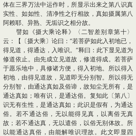
体在三界万法中运作时，所显示出来之第八识真
实性、如如性、清净性之行相故，真如摄属第八
阿赖耶、异熟、无垢识之相分故。
譬如《摄大乘论释》〈二智差别章第十〉
云：【〔摄大乘〕论曰：“若菩萨如此入初地已，
得见道，得通达，入唯识。”释曰：此下显见道为
修道依止。由先成立见道故，修道得成。若菩萨
于愿乐地中，具修诸方便，得入初地。所以得入
初地，由得见道故，见道即无分别智。所以得无
分别智，由通达真如及俗谛，故知尘无所有，是
通达真如；唯有识，是通达俗。复知此〔第八〕
识无有生性，是通达真如；此识是假有，为通达
俗。若不通达俗，无以能得见真，以离俗无真
故；若不通达真，无以遣俗，以俗无别体故。所
以能通达真俗，由能解唯识理故。此文即显四