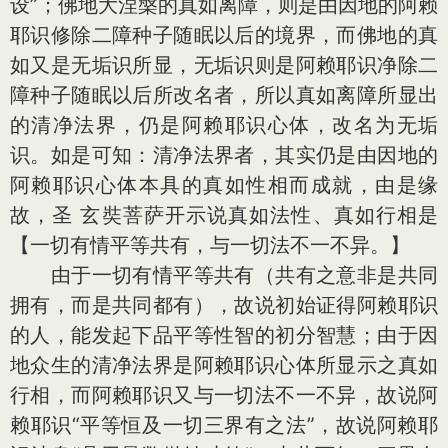
设”；佛地大涅槃的真如离障，则是由因地的阿赖
耶识修除二障种子随眠以后的境界，而佛地的真
如又是无垢识所显，无垢识则是阿赖耶识净除二
障种子随眠以后所改名者，所以真如离障所显出
的清净法界，仍是阿赖耶识心体，改名为无垢
识。如是可知：清净法界者，其实仍是由因地的
阿赖耶识心体本具的真如性相而成就，由是缘
故，圣 玄奘菩萨开示说真如法性、真如行相是
【一切有情平等共有，与一切法不一不异。】
由于一切有情平等共有（共有之意非是共同
拥有，而是共同都有），故说初始证得阿赖耶识
的人，能发起下品平等性智的初分智慧；由于因
地众生的清净法界是阿赖耶识心体所显示之真如
行相，而阿赖耶识又与一切法不一不异，故说阿
赖耶识“平等恒及一切三界有之法”，故说阿赖耶