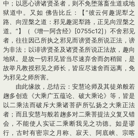
中；以恶心谤诸贤圣者，则不免堕落畜生道或地
狱道中。又如 佛告比丘：【“彼云何趣泥犁之
路、向涅槃之道：邪见趣泥犁路，正见向涅槃之
道。”】（《增一阿含经》[0755c12]）不舍邪见
者，往往因己所执之邪见而谤贤圣所说正法，谤
为非法；以诽谤贤圣及诸贤圣所说正法故，趣向
地狱。是故一切邪见皆当尽速弃舍而勿稍留，是
故举凡教授邪见之师长，皆应尽速舍而远离，免
为邪见之师所害。
由此缘故，总结云：安慧论师及其徒弟般若
趜多创造《大乘广五蕴论、破大乘论》等，皆是
以二乘法而破斥大乘诸菩萨所弘扬之大乘正法
者；而且安慧与般若趜多对二乘菩提法义复又错
会，不能使人实证二乘断我见之功德。如是谬
行，古时有密宗之月称、寂天、阿底峡、宗喀