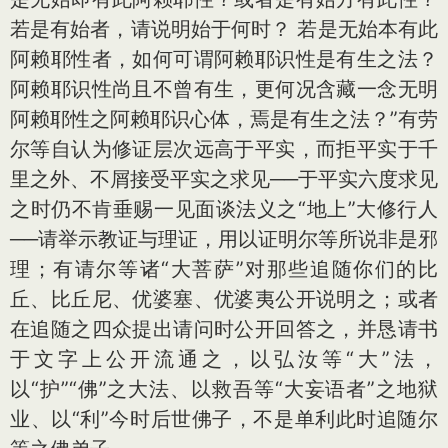
若是有始者，请说明始于何时？ 若是无始本有此
阿赖耶性者，如何可谓阿赖耶识性是有生之法？
阿赖耶识性尚且不曾有生，更何况含藏一念无明
阿赖耶性之阿赖耶识心体，焉是有生之法？”有劳
尔等自认为修证层次远高于平实，而拒平实于千
里之外、不屑接受平实之求见──于平实六度求见
之时仍不肯垂赐一见面谈法义之“地上”大修行人
──请举示教证与理证，用以证明尔等所说非是邪
理；有请尔等诸“大菩萨”对那些追随你们的比
丘、比丘尼、优婆塞、优婆夷公开说明之；或者
在追随之四众提出请问时公开回答之，并恳请书
于文字上公开流通之，以弘汝等“大”法，
以“护”“佛”之大法、以救吾等“大妄语者”之地狱
业、以“利”今时后世佛子，不是单利此时追随尔