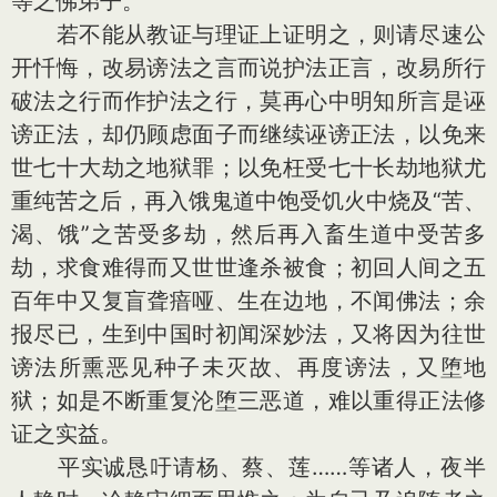
等之佛弟子。
若不能从教证与理证上证明之，则请尽速公
开忏悔，改易谤法之言而说护法正言，改易所行
破法之行而作护法之行，莫再心中明知所言是诬
谤正法，却仍顾虑面子而继续诬谤正法，以免来
世七十大劫之地狱罪；以免枉受七十长劫地狱尤
重纯苦之后，再入饿鬼道中饱受饥火中烧及“苦、
渴、饿”之苦受多劫，然后再入畜生道中受苦多
劫，求食难得而又世世逢杀被食；初回人间之五
百年中又复盲聋瘖哑、生在边地，不闻佛法；余
报尽已，生到中国时初闻深妙法，又将因为往世
谤法所熏恶见种子未灭故、再度谤法，又堕地
狱；如是不断重复沦堕三恶道，难以重得正法修
证之实益。
平实诚恳吁请杨、蔡、莲……等诸人，夜半