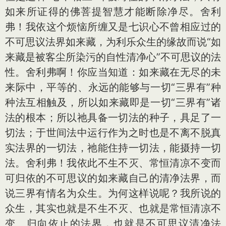
如来所证得的佛菩提智慧才能断除净尽。舍利
弗！我依这个烦恼所缠又是七识心不曾相应过的
不可思议法界如来藏，为利乐众生的缘故而说“如
来藏是被客尘所染污的自性清净心”不可思议的法
性。舍利弗啊！你应当知道：如来藏在无尽的未
来际中，平等的、永远的能够与一切“三界有”种
种法互相触及，所以如来藏即是一切“三界有”诸
法的根本；所以祂具备一切法的种子，具足了一
切法；于世间法中运行作为之时也是不离不脱真
实法界的一切法，祂能住持一切法，能摄持一切
法。舍利弗！我依此不生不灭、常恒清凉不变而
可归依的不可思议的如来藏自己的清净法界，而
说三界有情名为众生。为何这样说呢？我所说的
众生，其实也就是不生不灭、也就是常恒清凉不
变、归向依止的法界，也就是不可思议清净法