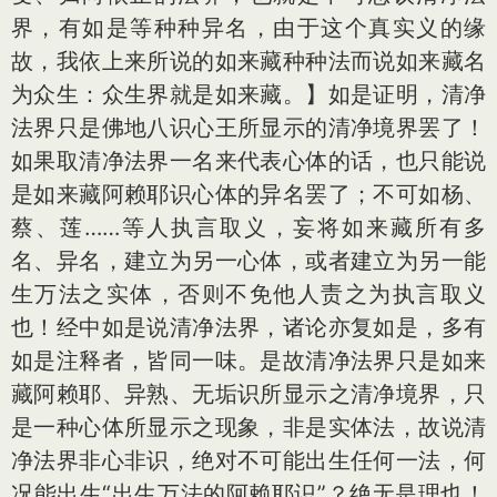
界，有如是等种种异名，由于这个真实义的缘
故，我依上来所说的如来藏种种法而说如来藏名
为众生：众生界就是如来藏。】如是证明，清净
法界只是佛地八识心王所显示的清净境界罢了！
如果取清净法界一名来代表心体的话，也只能说
是如来藏阿赖耶识心体的异名罢了；不可如杨、
蔡、莲……等人执言取义，妄将如来藏所有多
名、异名，建立为另一心体，或者建立为另一能
生万法之实体，否则不免他人责之为执言取义
也！经中如是说清净法界，诸论亦复如是，多有
如是注释者，皆同一味。是故清净法界只是如来
藏阿赖耶、异熟、无垢识所显示之清净境界，只
是一种心体所显示之现象，非是实体法，故说清
净法界非心非识，绝对不可能出生任何一法，何
况能出生“出生万法的阿赖耶识”？绝无是理也！