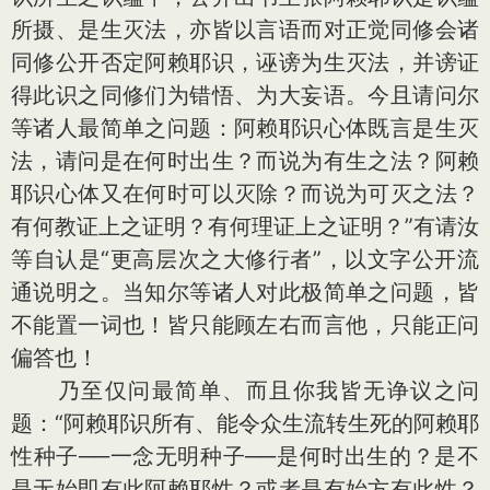
所摄、是生灭法，亦皆以言语而对正觉同修会诸
同修公开否定阿赖耶识，诬谤为生灭法，并谤证
得此识之同修们为错悟、为大妄语。今且请问尔
等诸人最简单之问题：阿赖耶识心体既言是生灭
法，请问是在何时出生？而说为有生之法？阿赖
耶识心体又在何时可以灭除？而说为可灭之法？
有何教证上之证明？有何理证上之证明？”有请汝
等自认是“更高层次之大修行者”，以文字公开流
通说明之。当知尔等诸人对此极简单之问题，皆
不能置一词也！皆只能顾左右而言他，只能正问
偏答也！
乃至仅问最简单、而且你我皆无诤议之问
题：“阿赖耶识所有、能令众生流转生死的阿赖耶
性种子──一念无明种子──是何时出生的？是不
是无始即有此阿赖耶性？或者是有始方有此性？