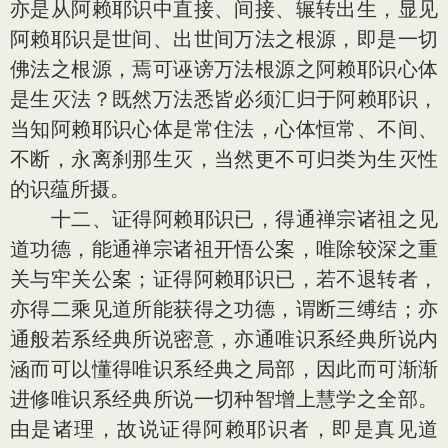
亦是从阿赖耶识中直接、间接、辗转出生，显见
阿赖耶识是世间、出世间万法之根源，即是一切
佛法之根源，焉可诬谤万法根源之阿赖耶识心体
是生灭法？既然万法悉皆必须汇归于阿赖耶识，
当知阿赖耶识心体是常住法，心体恒常、不间、
不断，永离刹那生灭，当然更不可归类为生灭性
的识蕴所摄。
十二、证得阿赖耶识已，得通禅宗诸祖之见
道功德，能通禅宗诸祖开悟公案，唯除较深之重
关与牢关公案；证得阿赖耶识已，若不退转者，
亦得二乘见道所能获得之功德，谓断三缚结；亦
通般若系经典所说密意，亦通唯识系经典所说内
涵而可以懂得唯识系经典之局部，因此而可渐渐
进修唯识系经典所说一切种智增上慧学之全部。
由是诸理，故说证得阿赖耶识者，即是真见道