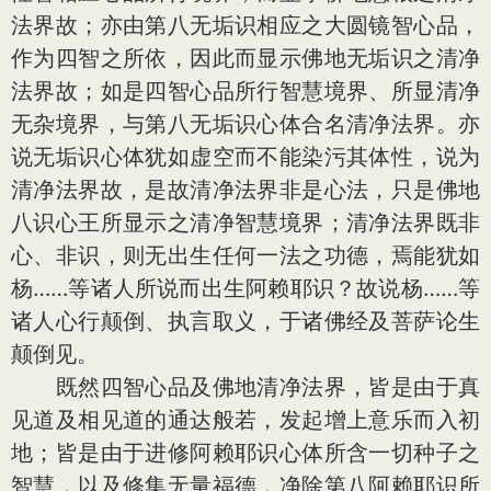
法界故；亦由第八无垢识相应之大圆镜智心品，
作为四智之所依，因此而显示佛地无垢识之清净
法界故；如是四智心品所行智慧境界、所显清净
无杂境界，与第八无垢识心体合名清净法界。亦
说无垢识心体犹如虚空而不能染污其体性，说为
清净法界故，是故清净法界非是心法，只是佛地
八识心王所显示之清净智慧境界；清净法界既非
心、非识，则无出生任何一法之功德，焉能犹如
杨……等诸人所说而出生阿赖耶识？故说杨……等
诸人心行颠倒、执言取义，于诸佛经及菩萨论生
颠倒见。
既然四智心品及佛地清净法界，皆是由于真
见道及相见道的通达般若，发起增上意乐而入初
地；皆是由于进修阿赖耶识心体所含一切种子之
智慧，以及修集无量福德，净除第八阿赖耶识所