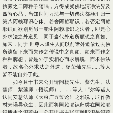
执藏之二障种子随眠，方得成就佛地清净法界及
四智心品，当知世间万法与一切佛法都须汇归于
第八阿赖耶识心体。若舍阿赖耶识，若否定阿赖
耶识而欲别觅另一能生阿赖耶识之法者，即是心
外求法之外道见，同于当代外道所臆想之真如、
如来，同于 世尊未降生人间以前诸外道依过去佛
所遗留下来而失传之传说中之真如、如来而作之
种种臆想，皆是外于实相心而求解脱、而求佛法
者，故名心外求法之外道，杨荣灿先生……等人
皆不能自外于此。
如今且于书末公开请问杨先生、蔡先生、法
莲师、紫莲师（悟观师）、……等人：“尔等诸人
认同安慧法师《大乘广五蕴论》之邪说，取作教
材来误导众生，因此而将阿赖耶识归类在阿赖耶
识所生之识蕴中，公开出书主张阿赖耶识是识蕴