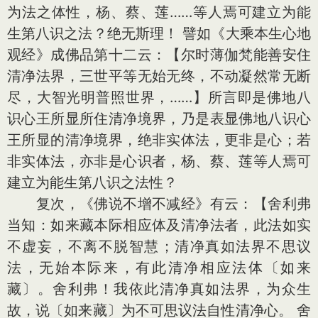
为法之体性，杨、蔡、莲……等人焉可建立为能
生第八识之法？绝无斯理！ 譬如《大乘本生心地
观经》成佛品第十二云：【尔时薄伽梵能善安住
清净法界，三世平等无始无终，不动凝然常无断
尽，大智光明普照世界，……】所言即是佛地八
识心王所显所住清净境界，乃是表显佛地八识心
王所显的清净境界，绝非实体法，更非是心；若
非实体法，亦非是心识者，杨、蔡、莲等人焉可
建立为能生第八识之法性？
复次，《佛说不增不减经》有云：【舍利弗
当知：如来藏本际相应体及清净法者，此法如实
不虚妄，不离不脱智慧；清净真如法界不思议
法，无始本际来，有此清净相应法体〔如来
藏〕。舍利弗！我依此清净真如法界，为众生
故，说〔如来藏〕为不可思议法自性清净心。 舍