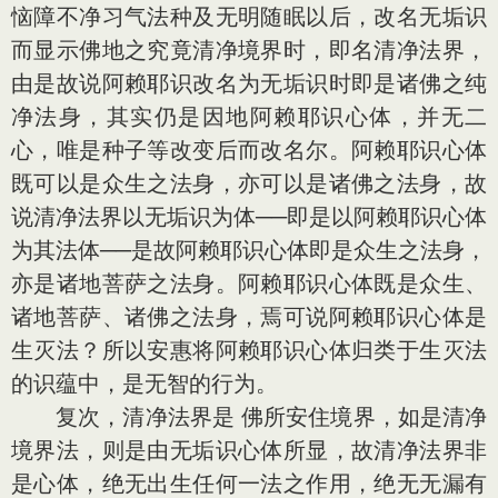
恼障不净习气法种及无明随眠以后，改名无垢识
而显示佛地之究竟清净境界时，即名清净法界，
由是故说阿赖耶识改名为无垢识时即是诸佛之纯
净法身，其实仍是因地阿赖耶识心体，并无二
心，唯是种子等改变后而改名尔。阿赖耶识心体
既可以是众生之法身，亦可以是诸佛之法身，故
说清净法界以无垢识为体──即是以阿赖耶识心体
为其法体──是故阿赖耶识心体即是众生之法身，
亦是诸地菩萨之法身。阿赖耶识心体既是众生、
诸地菩萨、诸佛之法身，焉可说阿赖耶识心体是
生灭法？所以安惠将阿赖耶识心体归类于生灭法
的识蕴中，是无智的行为。
复次，清净法界是 佛所安住境界，如是清净
境界法，则是由无垢识心体所显，故清净法界非
是心体，绝无出生任何一法之作用，绝无无漏有