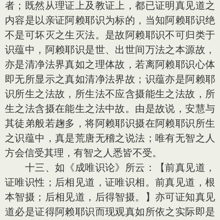
者；既然从理证上及教证上，都已证明真见道之
内容是以亲证阿赖耶识为标的，当知阿赖耶识绝
不是可坏灭之生灭法。是故阿赖耶识不可归类于
识蕴中，阿赖耶识是世、出世间万法之本源故，
亦是清净法界真如之理体故，若离阿赖耶识心体
即无所显示之真如清净法界故；识蕴亦是阿赖耶
识所生之法故，所生法不应含摄能生之法故，所
生之法含摄在能生之法中故。由是故说，安慧与
其徒弟般若趜多，将阿赖耶识摄在阿赖耶识所生
之识蕴中，真是荒唐无稽之说法；唯有无智之人
方会信受其理，有智之人悉皆不受。
十三、如《成唯识论》所云：【前真见道，
证唯识性；后相见道，证唯识相。前真见道，根
本智摄；后相见道，后得智摄。】亦可证知真见
道必是证得阿赖耶识而现观真如所依之实际即是