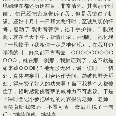
境到现在都还历历在目，非常清晰。其实那个时
候， 佛已经把密意告诉了我，但是我错过了机
缘。还好十月十一日拜大悲忏时，至诚恳切的忏
悔，感动了 观世音菩萨，祂千手护持、千眼观
照，就在当天下午，疑情正浓，拜佛时，祂化现
了一只蚊子（我相信一定是祂化现），在我耳边
嗡嗡的叫，好久都不肯离去，○○○○○○○○○
○○○，就在那一刹那，我触证到了，这不就是
如来藏○○○吗？祂无形无相，遍一切时、一切
处，真体与妄用，和合运作无间。踏破铁鞋无觅
处，得来费了好大的功夫啊！当下我整个人都傻
住了，顿时感觉佛菩萨的威神力不可思议。于是
上课时登记小参把经过的内容报告老师，老师一
直笑著听我叙述，不置可否，最后只说了一句
话：“继续拜佛、继续参。”