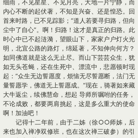
细雨，不见星星、不见月亮，大地一片宁静，而
内心不断的起伏著，不知是兴奋、还是惶恐。回
首来时路，已不见踪影；“道人若要寻归路，但向
尘中了自心”。啊！归路！这才是真正的归路。此
时心中已不起涟漪，望眼山下，家家户户灯火光
明，北宜公路的路灯，绵延著，不知伸向何方？
如同佛道就是这么无止尽。而山下芸芸众生，犹
如无头苍蝇，还在生死中、漂流中，悲愿顿时现
起：“众生无边誓愿度，烦恼无尽誓愿断，法门无
量誓愿学，佛道无上誓愿成。”现在，骑著如来藏
大牛返尘，续佛慧命，想起 导师所嘱咐的任务，
不论成败，都要两肩挑起，这是多么重大的使命
啊！加油吧！
记得十二年前，由于二姊（徐○○师姊，后
来也加入禅净双修班，也在这次禅三破参）的引