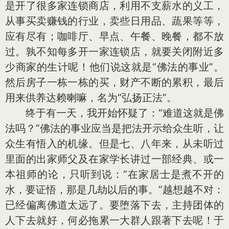
是开了很多家连锁商店，利用不支薪水的义工，
从事买卖赚钱的行业，卖些日用品、蔬果等等，
应有尽有；咖啡厅、早点、午餐、晚餐，都不放
过。孰不知每多开一家连锁店，就要关闭附近多
少商家的生计呢！他们说这就是“佛法的事业”。
然后房子一栋一栋的买，财产不断的累积，最后
用来供养达赖喇嘛，名为“弘扬正法”。
终于有一天，我开始怀疑了：“难道这就是佛
法吗？”佛法的事业应当是把法开示给众生听，让
众生有悟入的机缘。但是七、八年来，从未听过
里面的出家师父及在家学长讲过一部经典、或一
本祖师的论，只听到说：“在家居士是煮不开的
水，要证悟，那是几劫以后的事。”越想越不对：
已经偏离佛道太远了。要堕落下去，主持团体的
人下去就好，何必拖累一大群人跟著下去呢！于