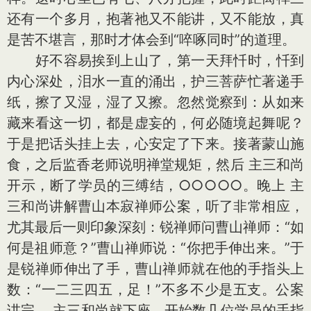
还有一个多月，抱著祂又不能讲，又不能放，真
是苦不堪言，那时才体会到“啐啄同时”的道理。
好不容易挨到上山了，第一天拜忏时，忏到
内心深处，泪水一直的涌出，护三菩萨忙著递手
纸，擦了又湿，湿了又擦。忽然觉察到：从如来
藏来看这一切，都是虚妄的，何必随境起舞呢？
于是把话头挂上去，心安定了下来。接著蒙山施
食，之后监香老师说明禅堂规矩，然后 主三和尚
开示，断了学员的三缚结，○○○○○。晚上 主
三和尚讲解曹山本寂禅师公案，听了非常相应，
尤其最后一则印象深刻：锐禅师问曹山禅师：“如
何是祖师意？”曹山禅师说：“你把手伸出来。”于
是锐禅师伸出了手，曹山禅师就在他的手指头上
数：“一二三四五，足！”不多不少是五支。公案
讲完， 主三和尚就下座，开始数几位学员的手指