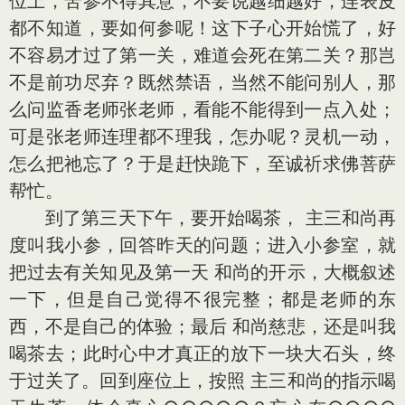
位上，苦参不得其意，不要说越细越好，连表皮
都不知道，要如何参呢！这下子心开始慌了，好
不容易才过了第一关，难道会死在第二关？那岂
不是前功尽弃？既然禁语，当然不能问别人，那
么问监香老师张老师，看能不能得到一点入处；
可是张老师连理都不理我，怎办呢？灵机一动，
怎么把祂忘了？于是赶快跪下，至诚祈求佛菩萨
帮忙。
到了第三天下午，要开始喝茶， 主三和尚再
度叫我小参，回答昨天的问题；进入小参室，就
把过去有关知见及第一天 和尚的开示，大概叙述
一下，但是自己觉得不很完整；都是老师的东
西，不是自己的体验；最后 和尚慈悲，还是叫我
喝茶去；此时心中才真正的放下一块大石头，终
于过关了。回到座位上，按照 主三和尚的指示喝