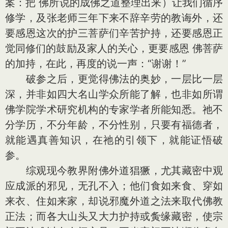
案：把 佛所说的成佛之道整理出来）让我们循序
修学，及张老师三年下来不辞辛劳的教诲外，还
要感恩这次的护三菩萨们辛苦护持，还要感恩正
觉同修们的鼓励及家人的关心，更要感恩 佛菩萨
的加持，在此，再度的说一声：“谢谢！”
破参之后，更觉得佛法的奥妙，一层比一层
深，并非如四大名山学众所能了解，也非如所谓
佛学院学术研究机构的专家学者所能知悉。祂不
分学历，不分年龄，不分性别，只要有福德者，
就能遇真善知识，在祂的引领下，就能证悟破
参。
综观现今教界附佛外道猖獗，尤其藏密中观
应成派的邪见，无孔不入；他们食如来食、穿如
来衣、住如来家，却说邪魔外道之法来取代佛教
正法；而各大山头又大力护持或夤缘藏密，使宗