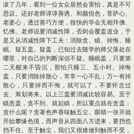
滚了几年，看到一位女众居然会害怕，真是不可
思议。还好老师谆谆善诱、和颜悦色，菩萨心、
老婆心，透过善巧方便，很快的学会无相拜佛、
忆佛。老师说要消减性障，否则会覆盖道业，于
是又从消减性障下工夫：消除贪、瞋、掉悔、睡
眠、疑五盖。疑盖，已知过去随学的师父落处在
哪里，对自己的判断深信不疑。睡眠盖，只要第
二天醒来不昏沉，那怕只睡三、五小时。掉悔
盖，只要消除掉散心，常常一心不乱；万一有掉
散心，只要掉而不悔，就可以了，不要怀念过
去、筹划将来。以上三盖要消减比较容易。至于
瞋恚盖，贪不到、就起瞋，所以重点就在贪盖；
贪什么呢？贪著色声香味触五尘。眼睛一张开就
开始攀缘色境，而声音从四面八方进来，要挡也
挡不住。至于触尘，我们又很难做到触而不受，