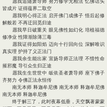
愿我追随萧导师 努力修学无相法 忆佛话头
皆成片 证得蕴界二取空
愿我明心得正法 启开佛门成佛子 悟后起修
解般若 不再迂回觅归途
愿我早日破重关 眼见佛性如幻化 培植福德
修净业 性障渐除薄三毒
愿我证得如阳焰 迈向十行回向位 深解唯识
真实理 护持了义正法门
愿我余生能出家 宣扬导师正法理 不惜性命
摧邪魔 导引众生归正途
愿我生生世世中 皈依圣者萧导师 座下佛子
齐努力 令佛正法永恒传
南无本师 释迦牟尼佛 南无本师 释迦牟尼佛
南无本师 释迦牟尼佛
终于解三了，此时夜幕低垂，天空飘著蒙蒙