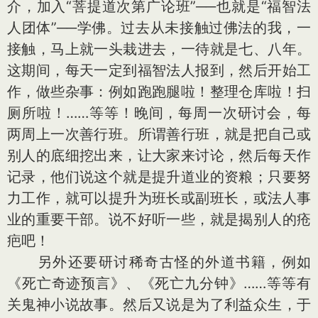
介，加入“菩提道次第广论班”──也就是“福智法
人团体”──学佛。过去从未接触过佛法的我，一
接触，马上就一头栽进去，一待就是七、八年。
这期间，每天一定到福智法人报到，然后开始工
作，做些杂事：例如跑跑腿啦！整理仓库啦！扫
厕所啦！……等等！晚间，每周一次研讨会，每
两周上一次善行班。所谓善行班，就是把自己或
别人的底细挖出来，让大家来讨论，然后每天作
记录，他们说这个就是提升道业的资粮；只要努
力工作，就可以提升为班长或副班长，或法人事
业的重要干部。说不好听一些，就是揭别人的疮
疤吧！
另外还要研讨稀奇古怪的外道书籍，例如
《死亡奇迹预言》、《死亡九分钟》……等等有
关鬼神小说故事。然后又说是为了利益众生，于