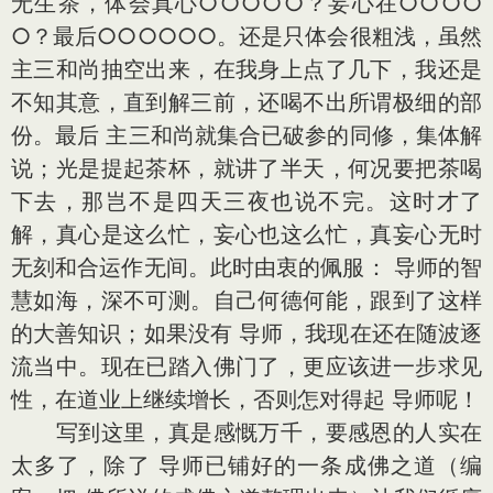
无生茶，体会真心○○○○○？妄心在○○○○
○？最后○○○○○○。还是只体会很粗浅，虽然
主三和尚抽空出来，在我身上点了几下，我还是
不知其意，直到解三前，还喝不出所谓极细的部
份。最后 主三和尚就集合已破参的同修，集体解
说；光是提起茶杯，就讲了半天，何况要把茶喝
下去，那岂不是四天三夜也说不完。这时才了
解，真心是这么忙，妄心也这么忙，真妄心无时
无刻和合运作无间。此时由衷的佩服： 导师的智
慧如海，深不可测。自己何德何能，跟到了这样
的大善知识；如果没有 导师，我现在还在随波逐
流当中。现在已踏入佛门了，更应该进一步求见
性，在道业上继续增长，否则怎对得起 导师呢！
写到这里，真是感慨万千，要感恩的人实在
太多了，除了 导师已铺好的一条成佛之道（编