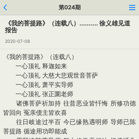
第024期
《我的菩提路》（连载八）.......... 徐义雄见道
报告
2020-07-08
《我的菩提路》（连载八）
一心顶礼 释迦如来
一心顶礼 大慈大悲观世音菩萨
一心顶礼 萧平实导师
一心顶礼 张正圜老师
诸佛菩萨祈加持 往昔恶业皆忏悔 所修功德
皆回向 冤亲债主皆欢喜
往日岐途过半百 今已缘熟遇明师 导师已陈
菩提路 循途用功即能成