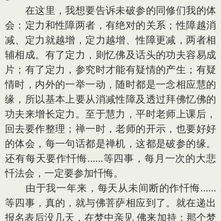
在这里，我想要告诉未破参的同修们我的体
会：定力和性障两者，有绝对的关系；性障越消
减、定力就越增，定力越增、性障更减，两者相
辅相成。有了定力，则忆佛及话头的功夫容易成
片；有了定力，参究时才能有疑情的产生；有疑
情时，内外的一举一动，随时都是一念相应慧的
缘，所以基本上要从消减性障及透过拜佛忆佛的
功夫来增长定力。至于慧力，平时老师上课后，
回去要作整理；禅一时，老师的开示，也要好好
的体会，每一句话都是禅机，这都是破参的缘。
还有每天要作忏悔……等四事，每月一次的大悲
忏法会，一定要参加忏悔。
由于我一年来，每天从未间断的作忏悔……
等四事，真的，就与佛菩萨相应到了。就在递出
报名表后没几天，在梦中亲见 佛来加持；那个梦