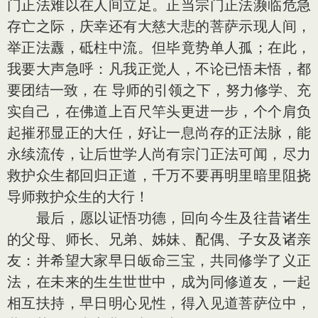
门正法难以在人间立足。正当宗门正法濒临危急
存亡之际，庆幸还有大慈大悲的菩萨示现人间，
举正法纛，砥柱中流。但毕竟势单人孤；在此，
我要大声急呼：凡我正觉人，不论已悟未悟，都
要团结一致，在 导师的引领之下，努力修学、充
实自己，在佛道上百尺竿头更进一步，个个肩负
起摧邪显正的大任，好让一息尚存的正法脉，能
永续流传，让后世学人尚有宗门正法可闻，尽力
救护众生都回归正道，千万不要再明里暗里阻挠
导师救护众生的大行！
最后，愿以证悟功德，回向今生及往昔诸生
的父母、师长、兄弟、姊妹、配偶、子女及诸亲
友：并希望大家早日皈命三宝，共同修学了义正
法，在未来的生生世世中，成为同修道友，一起
相互扶持，早日明心见性，得入见道菩萨位中，