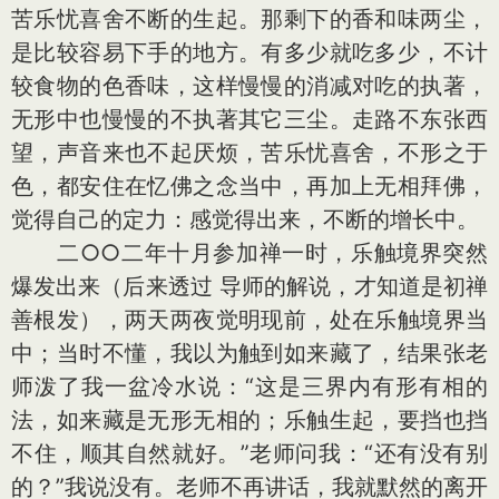
苦乐忧喜舍不断的生起。那剩下的香和味两尘，
是比较容易下手的地方。有多少就吃多少，不计
较食物的色香味，这样慢慢的消减对吃的执著，
无形中也慢慢的不执著其它三尘。走路不东张西
望，声音来也不起厌烦，苦乐忧喜舍，不形之于
色，都安住在忆佛之念当中，再加上无相拜佛，
觉得自己的定力：感觉得出来，不断的增长中。
二○○二年十月参加禅一时，乐触境界突然
爆发出来（后来透过 导师的解说，才知道是初禅
善根发），两天两夜觉明现前，处在乐触境界当
中；当时不懂，我以为触到如来藏了，结果张老
师泼了我一盆冷水说：“这是三界内有形有相的
法，如来藏是无形无相的；乐触生起，要挡也挡
不住，顺其自然就好。”老师问我：“还有没有别
的？”我说没有。老师不再讲话，我就默然的离开