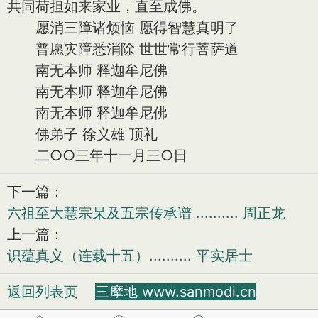
共同荷担如来家业，直至成佛。
愿消三障诸烦恼 愿得智慧真明了
普愿灾障悉消除 世世常行菩萨道
南无本师 释迦牟尼佛
南无本师 释迦牟尼佛
南无本师 释迦牟尼佛
佛弟子 徐义雄 顶礼
二○○三年十一月三○日
下一篇：
六祖至大慧宗杲及五宗传承谱 .......... 周正龙
上一篇：
识蕴真义（连载十五）.......... 平实居士
返回列表页
三摩地 www.sanmodi.cn