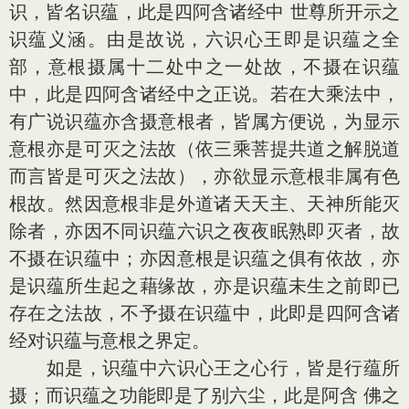
识，皆名识蕴，此是四阿含诸经中 世尊所开示之
识蕴义涵。由是故说，六识心王即是识蕴之全
部，意根摄属十二处中之一处故，不摄在识蕴
中，此是四阿含诸经中之正说。若在大乘法中，
有广说识蕴亦含摄意根者，皆属方便说，为显示
意根亦是可灭之法故（依三乘菩提共道之解脱道
而言皆是可灭之法故），亦欲显示意根非属有色
根故。然因意根非是外道诸天天主、天神所能灭
除者，亦因不同识蕴六识之夜夜眠熟即灭者，故
不摄在识蕴中；亦因意根是识蕴之俱有依故，亦
是识蕴所生起之藉缘故，亦是识蕴未生之前即已
存在之法故，不予摄在识蕴中，此即是四阿含诸
经对识蕴与意根之界定。
如是，识蕴中六识心王之心行，皆是行蕴所
摄；而识蕴之功能即是了别六尘，此是阿含 佛之