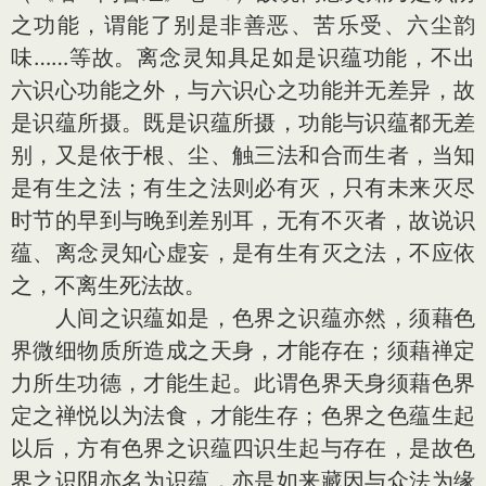
之功能，谓能了别是非善恶、苦乐受、六尘韵
味……等故。离念灵知具足如是识蕴功能，不出
六识心功能之外，与六识心之功能并无差异，故
是识蕴所摄。既是识蕴所摄，功能与识蕴都无差
别，又是依于根、尘、触三法和合而生者，当知
是有生之法；有生之法则必有灭，只有未来灭尽
时节的早到与晚到差别耳，无有不灭者，故说识
蕴、离念灵知心虚妄，是有生有灭之法，不应依
之，不离生死法故。
人间之识蕴如是，色界之识蕴亦然，须藉色
界微细物质所造成之天身，才能存在；须藉禅定
力所生功德，才能生起。此谓色界天身须藉色界
定之禅悦以为法食，才能生存；色界之色蕴生起
以后，方有色界之识蕴四识生起与存在，是故色
界之识阴亦名为识蕴，亦是如来藏因与众法为缘