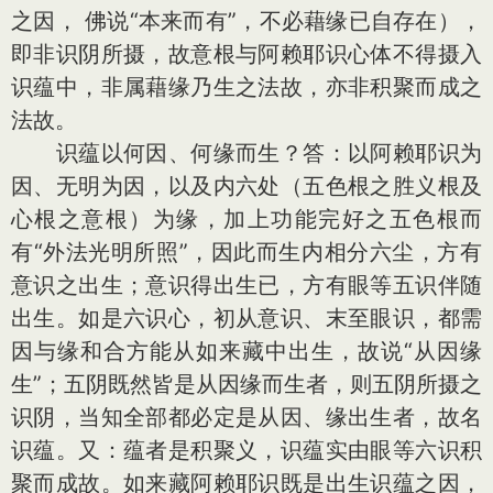
之因， 佛说“本来而有”，不必藉缘已自存在），
即非识阴所摄，故意根与阿赖耶识心体不得摄入
识蕴中，非属藉缘乃生之法故，亦非积聚而成之
法故。
识蕴以何因、何缘而生？答：以阿赖耶识为
因、无明为因，以及内六处（五色根之胜义根及
心根之意根）为缘，加上功能完好之五色根而
有“外法光明所照”，因此而生内相分六尘，方有
意识之出生；意识得出生已，方有眼等五识伴随
出生。如是六识心，初从意识、末至眼识，都需
因与缘和合方能从如来藏中出生，故说“从因缘
生”；五阴既然皆是从因缘而生者，则五阴所摄之
识阴，当知全部都必定是从因、缘出生者，故名
识蕴。又：蕴者是积聚义，识蕴实由眼等六识积
聚而成故。如来藏阿赖耶识既是出生识蕴之因，