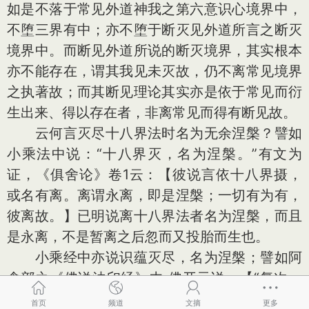
如是不落于常见外道神我之第六意识心境界中，
不堕三界有中；亦不堕于断灭见外道所言之断灭
境界中。而断见外道所说的断灭境界，其实根本
亦不能存在，谓其我见未灭故，仍不离常见境界
之执著故；而其断见理论其实亦是依于常见而衍
生出来、得以存在者，非离常见而得有断见故。
云何言灭尽十八界法时名为无余涅槃？譬如
小乘法中说：“十八界灭，名为涅槃。”有文为
证，《俱舍论》卷1云：【彼说言依十八界摄，
或名有离。离谓永离，即是涅槃；一切有为有，
彼离故。】已明说离十八界法者名为涅槃，而且
是永离，不是暂离之后忽而又投胎而生也。
小乘经中亦说识蕴灭尽，名为涅槃；譬如阿
含部之《佛说法印经》中 佛开示说：【“复次，
离我见已，即无见无闻、无觉无知。何以故？由
首页
频道
文摘
更多