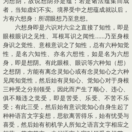
为想阴，故说想阴亦是蕴；若是诸法蕴集而成
者，当知虚幻不实。境界受中之想蕴成就以后，
方有六想身：所谓眼想乃至意想。
六想身即是六识对六尘之直接了知性，即是
眼根眼识之见性、耳根耳识之闻性……乃至身根
身识之觉性、意根意识之了知性，总有六种知觉
性，是名六知性、亦名六想性，如是名为六想
身，即是想阴。有此眼根、眼识等六种知（想）
之想阴，方能有离念灵知心或有念灵知心之六种
见闻知觉性，然后始有灵知心、觉知心对于身根
三种受之分别领受，因此而产生了顺心、违心、
俱不顺违之觉受，即是苦受、乐受、不苦不乐
受；有此三受，然后始有意识觉知心自身生起了
种种语言文字妄想，思欲离苦得乐，始有忧受与
喜受，然后始有初机学人所知之语言文字相应之