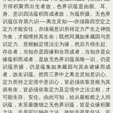
方得积聚而出生者故，色界识蕴是由眼、耳、
身、意识四法蕴积而成者故，为蕴所摄。无色界
识蕴仅存第六识──离念灵知──亦须藉四空定之
定力才能安住，亦须藉意识所得定力产生之禅悦
为食，才能维持其生命；既然同属如来藏因与意
识定力、意根触定境法尘为缘，然后方得生起、
存在者，当知亦是因缘和合而成者，当知亦是众
缘蕴积而成者，是故无色界识蕴虽唯一识，仍是
识蕴所摄，仍是蕴集如来藏因与其余诸缘而成
者，故名识蕴。然而三界中之离念灵知意识心、
定力所持之定境中意识心，皆必须依靠意根为其
俱有依，皆必须依靠定力及定境中之法尘相，才
可能生存、安住。由此可知，始从最粗糙之人间
识蕴，末至最微细之无色界识蕴，皆是众缘积聚
之法，非是可以独存之法，故知非是常住法、实