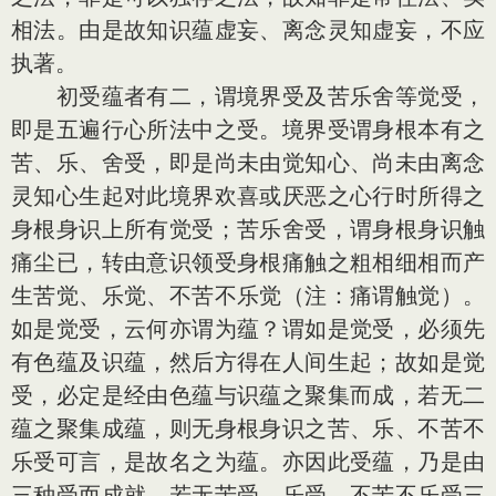
相法。由是故知识蕴虚妄、离念灵知虚妄，不应
执著。
初受蕴者有二，谓境界受及苦乐舍等觉受，
即是五遍行心所法中之受。境界受谓身根本有之
苦、乐、舍受，即是尚未由觉知心、尚未由离念
灵知心生起对此境界欢喜或厌恶之心行时所得之
身根身识上所有觉受；苦乐舍受，谓身根身识触
痛尘已，转由意识领受身根痛触之粗相细相而产
生苦觉、乐觉、不苦不乐觉（注：痛谓触觉）。
如是觉受，云何亦谓为蕴？谓如是觉受，必须先
有色蕴及识蕴，然后方得在人间生起；故如是觉
受，必定是经由色蕴与识蕴之聚集而成，若无二
蕴之聚集成蕴，则无身根身识之苦、乐、不苦不
乐受可言，是故名之为蕴。亦因此受蕴，乃是由
三种受而成就，若无苦受、乐受、不苦不乐受三