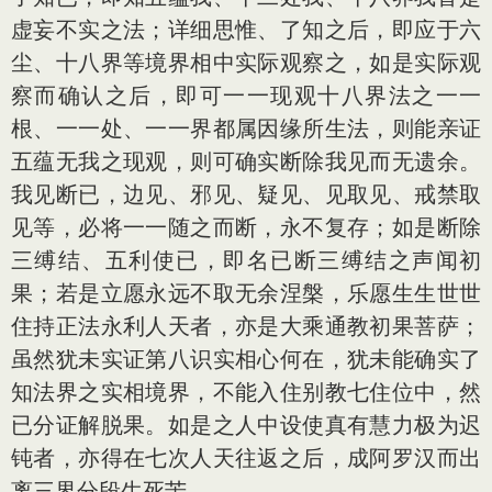
虚妄不实之法；详细思惟、了知之后，即应于六
尘、十八界等境界相中实际观察之，如是实际观
察而确认之后，即可一一现观十八界法之一一
根、一一处、一一界都属因缘所生法，则能亲证
五蕴无我之现观，则可确实断除我见而无遗余。
我见断已，边见、邪见、疑见、见取见、戒禁取
见等，必将一一随之而断，永不复存；如是断除
三缚结、五利使已，即名已断三缚结之声闻初
果；若是立愿永远不取无余涅槃，乐愿生生世世
住持正法永利人天者，亦是大乘通教初果菩萨；
虽然犹未实证第八识实相心何在，犹未能确实了
知法界之实相境界，不能入住别教七住位中，然
已分证解脱果。如是之人中设使真有慧力极为迟
钝者，亦得在七次人天往返之后，成阿罗汉而出
离三界分段生死苦。