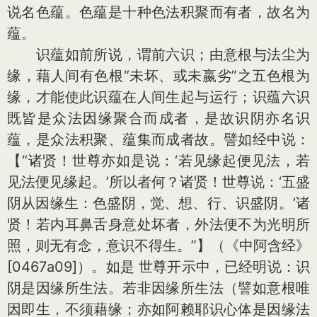
说名色蕴。色蕴是十种色法积聚而有者，故名为
蕴。
识蕴如前所说，谓前六识；由意根与法尘为
缘，藉人间有色根“未坏、或未嬴劣”之五色根为
缘，才能使此识蕴在人间生起与运行；识蕴六识
既皆是众法因缘聚合而成者，是故识阴亦名识
蕴，是众法积聚、蕴集而成者故。譬如经中说：
【“诸贤！世尊亦如是说：‘若见缘起便见法，若
见法便见缘起。’所以者何？诸贤！世尊说：‘五盛
阴从因缘生：色盛阴，觉、想、行、识盛阴。’诸
贤！若内耳鼻舌身意处坏者，外法便不为光明所
照，则无有念，意识不得生。”】（《中阿含经》
[0467a09]）。如是 世尊开示中，已经明说：识
阴是因缘所生法。若非因缘所生法（譬如意根唯
因即生，不须藉缘；亦如阿赖耶识心体是因缘法