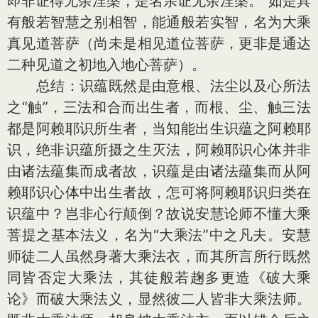
即非证得无余涅槃，是名亲证无余涅槃。”如是具
有般若智慧之别相智，能通般若实智，名为大乘
真见道菩萨（尚未是相见道位菩萨，更非是通达
二种见道之初地入地心菩萨）。
总结：识蕴既然是由意根、法尘以及心所法
之“触”，三法和合而出生者，而根、尘、触三法
都是阿赖耶识所生者，当知能出生识蕴之阿赖耶
识，绝非识蕴所摄之生灭法，阿赖耶识心体并非
由诸法蕴集而成者故，识蕴是由诸法蕴集而从阿
赖耶识心体中出生者故，怎可将阿赖耶识归类在
识蕴中？岂非心行颠倒？故说安慧论师不懂大乘
菩提之基本法义，名为“大乘法”中之凡夫。安慧
师徒二人虽然身著大乘法衣，而其所言所行既然
同皆否定大乘法，其徒般若趜多更造《破大乘
论》而破大乘法义，显然彼二人皆非大乘法师。