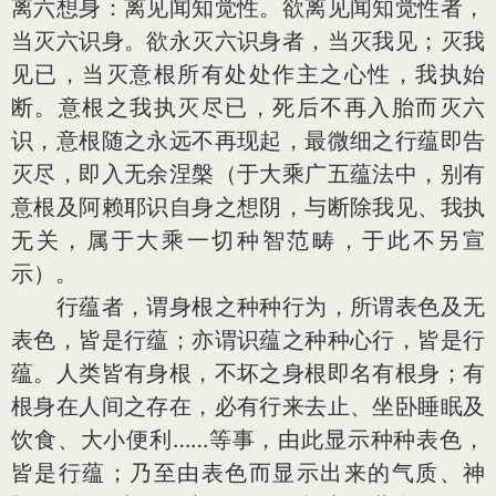
离六想身：离见闻知觉性。欲离见闻知觉性者，
当灭六识身。欲永灭六识身者，当灭我见；灭我
见已，当灭意根所有处处作主之心性，我执始
断。意根之我执灭尽已，死后不再入胎而灭六
识，意根随之永远不再现起，最微细之行蕴即告
灭尽，即入无余涅槃（于大乘广五蕴法中，别有
意根及阿赖耶识自身之想阴，与断除我见、我执
无关，属于大乘一切种智范畴，于此不另宣
示）。
行蕴者，谓身根之种种行为，所谓表色及无
表色，皆是行蕴；亦谓识蕴之种种心行，皆是行
蕴。人类皆有身根，不坏之身根即名有根身；有
根身在人间之存在，必有行来去止、坐卧睡眠及
饮食、大小便利……等事，由此显示种种表色，
皆是行蕴；乃至由表色而显示出来的气质、神