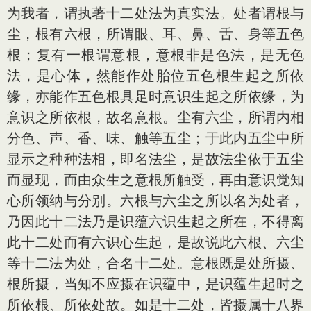
为我者，谓执著十二处法为真实法。处者谓根与
尘，根有六根，所谓眼、耳、鼻、舌、身等五色
根；复有一根谓意根，意根非是色法，是无色
法，是心体，然能作处胎位五色根生起之所依
缘，亦能作五色根具足时意识生起之所依缘，为
意识之所依根，故名意根。尘有六尘，所谓内相
分色、声、香、味、触等五尘；于此内五尘中所
显示之种种法相，即名法尘，是故法尘依于五尘
而显现，而由众生之意根所触受，再由意识觉知
心所领纳与分别。六根与六尘之所以名为处者，
乃因此十二法乃是识蕴六识生起之所在，不得离
此十二处而有六识心生起，是故说此六根、六尘
等十二法为处，合名十二处。意根既是处所摄、
根所摄，当知不应摄在识蕴中，是识蕴生起时之
所依根、所依处故。如是十二处，皆摄属十八界