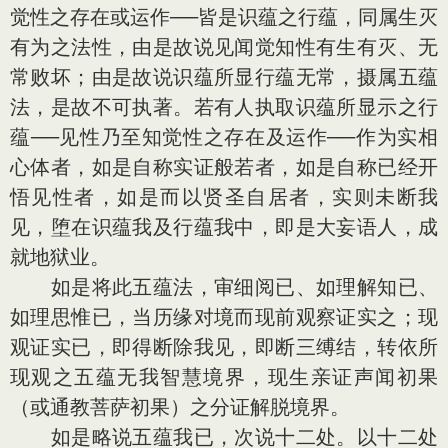
觉性之存在或运作──皆是识蕴之行蕴，同属生灭
有为之法性，由是故说见闻觉知性有生有灭、无
常败坏；由是故说识蕴所显行蕴无常，摄属五蕴
法，是故不可执著。若有人执取识蕴所显示之行
蕴──见性乃至知觉性之存在及运作──作为实相
心体者，如是自称实证般若者，如是自称已经开
悟见性者，如是而以贤圣自居者，实则未断我
见，堕在识蕴我及行蕴我中，即是大妄语人，成
就地狱业。
如是将此五蕴法，审细阅已、如理解知已、
如理思惟已，当历缘对境而现前观察证实之；现
观证实已，即得断除我见，即断三缚结，转依所
现观之五蕴无我智慧境界，现生亲证声闻初果
（或通教菩萨初果）之分证解脱境界。
如是略说五蕴我已，次说十二处。以十二处