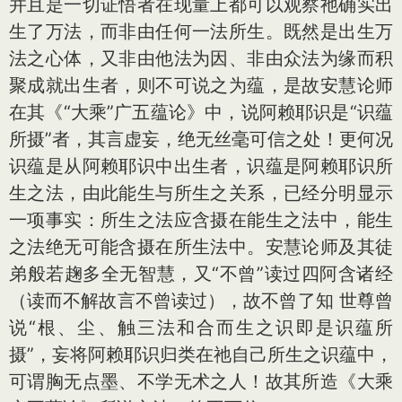
并且是一切证悟者在现量上都可以观察祂确实出
生了万法，而非由任何一法所生。既然是出生万
法之心体，又非由他法为因、非由众法为缘而积
聚成就出生者，则不可说之为蕴，是故安慧论师
在其《“大乘”广五蕴论》中，说阿赖耶识是“识蕴
所摄”者，其言虚妄，绝无丝毫可信之处！更何况
识蕴是从阿赖耶识中出生者，识蕴是阿赖耶识所
生之法，由此能生与所生之关系，已经分明显示
一项事实：所生之法应含摄在能生之法中，能生
之法绝无可能含摄在所生法中。安慧论师及其徒
弟般若趜多全无智慧，又“不曾”读过四阿含诸经
（读而不解故言不曾读过），故不曾了知 世尊曾
说“根、尘、触三法和合而生之识即是识蕴所
摄”，妄将阿赖耶识归类在祂自己所生之识蕴中，
可谓胸无点墨、不学无术之人！故其所造《大乘