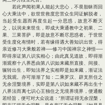
若此声闻初果人能起大悲心，不畏胎昧而回
心大乘法中，欲世世救度悲苦众生同证解脱者，
当起受生愿而再度生起一分思惑，故意不断灭
之，以润未来世生，即成大乘通教中之初果、二
果、三果菩萨，即是故意不断尽思惑者。于世世
受生度化有情时，若有缘得遇大善知识出世，得
亲近修习大乘般若禅──修习中国禅宗之禅悟──
即得亲证第八识实相心；由此真见道故，即得渐
渐观察十八界悉由第八识如来藏所直接、间接、
辗转出生，即知法界之实相即是如来藏，渐证法
无我观。亦可渐渐了知：二乘罗汉、辟支所住之
无余涅槃境界，实即是第八识如来藏不再出生十
八界法而离七识心王独住之无境界境界，便通般
若经旨，便可对大众说道：“所谓证得无余涅槃，