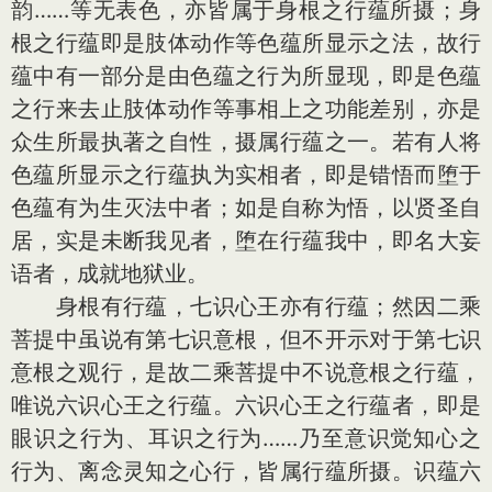
韵……等无表色，亦皆属于身根之行蕴所摄；身
根之行蕴即是肢体动作等色蕴所显示之法，故行
蕴中有一部分是由色蕴之行为所显现，即是色蕴
之行来去止肢体动作等事相上之功能差别，亦是
众生所最执著之自性，摄属行蕴之一。若有人将
色蕴所显示之行蕴执为实相者，即是错悟而堕于
色蕴有为生灭法中者；如是自称为悟，以贤圣自
居，实是未断我见者，堕在行蕴我中，即名大妄
语者，成就地狱业。
身根有行蕴，七识心王亦有行蕴；然因二乘
菩提中虽说有第七识意根，但不开示对于第七识
意根之观行，是故二乘菩提中不说意根之行蕴，
唯说六识心王之行蕴。六识心王之行蕴者，即是
眼识之行为、耳识之行为……乃至意识觉知心之
行为、离念灵知之心行，皆属行蕴所摄。识蕴六