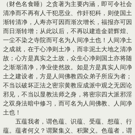
（财色名食睡）之贪著为主要内涵，即可令社会
清净而不再有人干犯恶业、作奸犯科，则使国土
渐转清净，人寿亦可因而渐次增长，福报亦可因
而日渐转增；从此以后，不再以建造金碧辉煌、
一尘不染之寺院而可名为人间净土也！人间净土
之成就，在于心净则土净，而非泥土大地之清净
故；心方是真实之土故，众生心净则国土亦将随
之渐渐清净，净业使然故。如是方是真实人间净
土之建设者，方是人间佛教四众弟子所应为者；
不当以破坏正法之密宗黄教应成派中观之无因论
邪见，不当以显教法师之身，将密宗四大派邪淫
之双身法暗中修习，而可名为人间佛教、人间净
土也！
五蕴我者，谓色蕴、识蕴、受蕴、想蕴、行
蕴。蕴者何义？谓聚集义、积聚义。色蕴者，谓