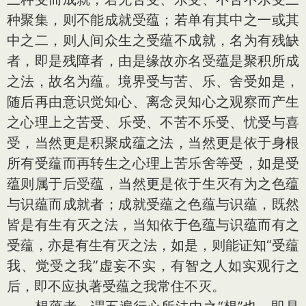
种聚集，则不能成就受蕴；若单有其中之一或其
中之二，则人间众生之受蕴不成就，名为有残缺
者，即是残障者，由是缘故亦名受蕴是聚积所成
之法，故名为蕴。境界受与苦、乐、舍受如是，
随后再由意识觉知心、离念灵知心之观察而产生
之心理上之苦受、乐受、不苦不乐受、忧受与喜
受，当然更是积聚成蕴之法，当然更是依于身根
所有受蕴而再转生之心理上苦乐舍等受，如是受
蕴则属于后受蕴，当然更是依于生灭有为之色蕴
与识蕴而成就者；成就受蕴之色蕴与识蕴，既然
皆是有生有灭之法，当知依于色蕴与识蕴而有之
受蕴，亦是有生有灭之法，如是，则能证知“受蕴
我、觉受之我”虚妄不实，有智之人如实观行之
后，即不应执著受蕴之我常住不灭。