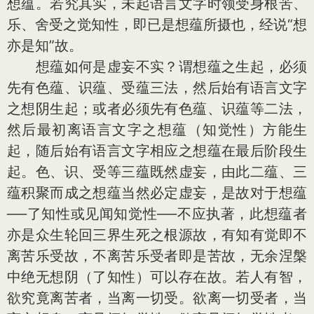
想蕴。若究其实，未起语言文字时领受身根苦、
乐、舍受之觉知性，即已是想蕴所摄也，经说“想
亦是知”故。
想蕴如何是虚妄不实？谓想蕴之生起，必须
先有色蕴、识蕴、受蕴三法，然后始有语言文字
之想阴生起；或者必须先有色蕴、识蕴等二法，
然后最初离语言文字之想蕴（知觉性）方能生
起，随后始有语言文字相应之想蕴在最后阶段生
起。色、识、受等三蕴既然虚妄，由此二蕴、三
蕴积聚而成之想蕴当然必定虚妄，是故对于想蕴
──了知性或见闻知觉性──不应执著，此想蕴者
亦是众生轮回三界生死之根源故，有知有觉即不
离苦乐受故，不离苦乐受者即是苦故，无余涅槃
中绝无想阴（了知性）可以存在故。若人有智，
欲究竟离苦者，当离一切受。欲离一切受者，当