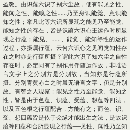
圣教。由识蕴六识了别六尘故，便有能见之性、
能闻之性、能嗅之性……乃至身识能觉、意识能
知之性；举凡此等六识所显现之能见乃至能觉、
能知之性的存在，皆是识蕴六识心王运作时所显
现之行蕴；能见、……、能觉、能知等性的运作
过程，亦摄属行蕴。云何六识心之见闻觉知性存
在之时亦是行蕴所摄？谓此六识了知六尘之自性
存在时，必定同有了别作用伴随运作故，非唯语
言文字上之分别方是分别故，当知亦是行蕴所
摄。分别青黄赤白之时虽无语言文字，仍是分别
故。有智之人观察：能见之性乃至能觉、能知之
性，皆是由于色蕴、识蕴、受蕴、想蕴等四法，
以及五色根之行蕴配合，方能有之；而色、识、
受、想四蕴皆是依于众缘才能出生之法，是故识
蕴等四蕴和合所显现之行蕴──见性、闻性乃至知