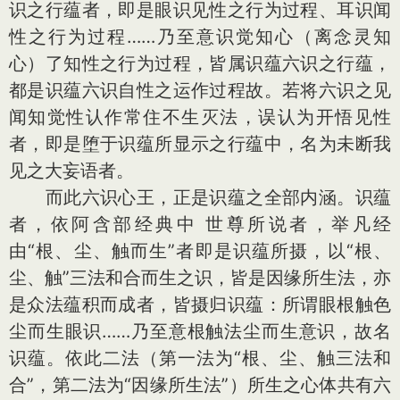
识之行蕴者，即是眼识见性之行为过程、耳识闻
性之行为过程……乃至意识觉知心（离念灵知
心）了知性之行为过程，皆属识蕴六识之行蕴，
都是识蕴六识自性之运作过程故。若将六识之见
闻知觉性认作常住不生灭法，误认为开悟见性
者，即是堕于识蕴所显示之行蕴中，名为未断我
见之大妄语者。
而此六识心王，正是识蕴之全部内涵。识蕴
者，依阿含部经典中 世尊所说者，举凡经
由“根、尘、触而生”者即是识蕴所摄，以“根、
尘、触”三法和合而生之识，皆是因缘所生法，亦
是众法蕴积而成者，皆摄归识蕴：所谓眼根触色
尘而生眼识……乃至意根触法尘而生意识，故名
识蕴。依此二法（第一法为“根、尘、触三法和
合”，第二法为“因缘所生法”）所生之心体共有六