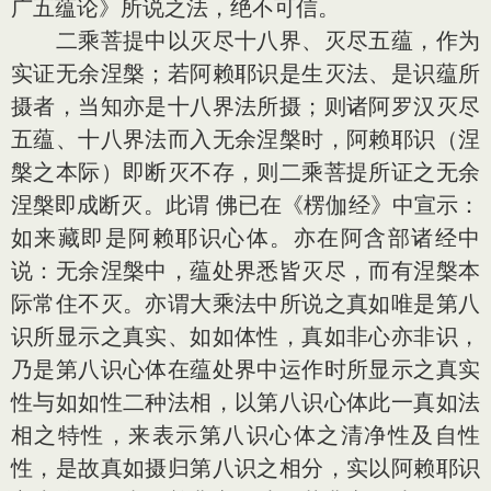
广五蕴论》所说之法，绝不可信。
二乘菩提中以灭尽十八界、灭尽五蕴，作为
实证无余涅槃；若阿赖耶识是生灭法、是识蕴所
摄者，当知亦是十八界法所摄；则诸阿罗汉灭尽
五蕴、十八界法而入无余涅槃时，阿赖耶识（涅
槃之本际）即断灭不存，则二乘菩提所证之无余
涅槃即成断灭。此谓 佛已在《楞伽经》中宣示：
如来藏即是阿赖耶识心体。亦在阿含部诸经中
说：无余涅槃中，蕴处界悉皆灭尽，而有涅槃本
际常住不灭。亦谓大乘法中所说之真如唯是第八
识所显示之真实、如如体性，真如非心亦非识，
乃是第八识心体在蕴处界中运作时所显示之真实
性与如如性二种法相，以第八识心体此一真如法
相之特性，来表示第八识心体之清净性及自性
性，是故真如摄归第八识之相分，实以阿赖耶识