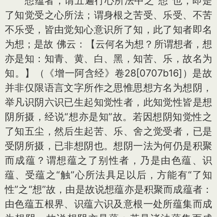
想蕴者，谓五遍行心所法中之“想”也，即是
了知觉受之心所法；谓身根之苦受、乐受、不苦
不乐受，皆由觉知心意识所了知，此了知者即名
为想；是故 佛云：【云何名为想？所谓想者，想
亦是知：知青、黄、白、黑，知苦、乐，故名为
知。】（《增一阿含经》卷28[0707b16]）是故
并非仅限语言文字所作之思惟思想方名为想阴，
举凡识阴六识已生起知觉性者，此知觉性皆是想
阴所摄，经说“想亦是知”故。若因想阴知觉性之
了知五尘，然后生起苦、乐、舍之觉受者，已是
受阴所摄，已非想阴也。想阴一法为何仍是积聚
而成蕴？谓想蕴之了别性者，乃是由色蕴、识
蕴、受蕴之“触”心所法具足以后，方能有“了知
性”之“想”故，由是故说想蕴亦是积聚而成蕴者：
由色蕴五根界、识蕴六识及意根一处所蕴集而成