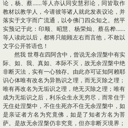
论，杨、蔡……等人亦认同安慧邪论，同皆取作
教材以教学人，今请彼等诸人就此发表议论，并
落实于文字而广流通，以令佛门四众知之。然平
实预记于此：印顺、昭慧、杨荣灿、蔡岳桦……
等人读此以后，都将只能顾左右而言他，不敢以
文字公开答语也！
然我 世尊在四阿含中，曾说无余涅槃中有实
际、如、我、真如、本际不灭，故无余涅槃中绝
非断灭法，实有一心独存。由此亦可证知阿赖耶
识心体唯有改名为异熟识之理，而无灭除之理；
唯有再改名为无垢识之理，绝无灭除之理；唯有
成为无垢识之后，利乐众生永无穷尽，而常住于
无住处涅槃中，不住生死亦不住无余涅槃中，如
是亲证者方名为究竟佛，如是了知者方名为菩
萨。是故无余涅槃仍非究竟，但亦非断灭境界；