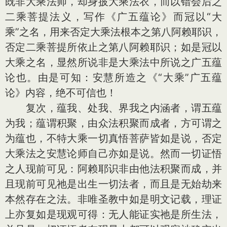
既非大乘法师，却身披大乘法衣，而以错会后之
二乘菩提法义，写作《广五蕴论》而冠以“大
乘”之名，用来否定大乘法根本之第八阿赖耶识，
否定二乘菩提所依止之第八阿赖耶识；如是冠以
大乘之名，显然所说非是大乘法中所说之广五蕴
论也。由是可知：安慧所造之《“大乘”广五蕴
论》内容，绝不可信也！
复次，蕴我、处我、界我之内涵者，谓五蕴
为我；蕴谓积聚，由众法积聚而成者，方可谓之
为蕴也，不特大乘一切真悟菩萨皆如是说，否定
大乘法之安慧论师自己亦如是说。然而一切证悟
之人现前可见：阿赖耶识非由他法积聚而成，并
且现前可见祂是出生一切法者，而且是无始劫来
本然存在之法。非唯圣教中如是明文记载，理证
上亦复如是现观可得：无人能证实祂是所生法，