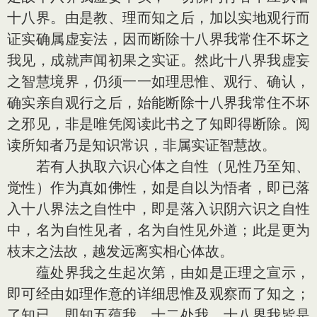
十八界。由是教、理而知之后，加以实地观行而
证实确属虚妄法，因而断除十八界我常住不坏之
我见，成就声闻初果之实证。然此十八界我虚妄
之智慧境界，仍须一一如理思惟、观行、确认，
确实亲自观行之后，始能断除十八界我常住不坏
之邪见，非是唯凭阅读此书之了知即得断除。阅
读所知者乃是知识常识，非属实证智慧故。
若有人执取六识心体之自性（见性乃至知、
觉性）作为真如佛性，如是自以为悟者，即已落
入十八界法之自性中，即是落入识阴六识之自性
中，名为自性见者，名为自性见外道；此是更为
枝末之法故，越发远离实相心体故。
蕴处界我之生起次第，由如是正理之宣示，
即可经由如理作意的详细思惟及观察而了知之；
了知已，即知五蕴我、十二处我、十八界我皆是