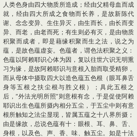
人类色身由四大物质所造成；经由父精母血而成
就，经由四大所成之食物而长养，是故新陈代
谢、念念变异、生住异灭，由生而长，由长而变
异、而老，由老而死；有生则必有灭，是由物质
积聚而成者，即是藉缘积聚而生之法，说之为
蕴，是故色蕴虚妄。色蕴者，谓色法积聚之义：
色蕴以阿赖耶识心体为因，复以往世六识无明熏
习为缘，是故阿赖耶识与意根入胎而取受精卵，
而从母体中摄取四大以造色蕴五色根（眼耳鼻舌
身等五根之扶尘根与胜义根）；具此五根之
后，“外法光明所照”则意根有念，于是促使阿赖
耶识出生色蕴所摄内相分五尘，于五尘中则有意
根所触知之法尘显现，皆属五蕴之十八界所摄；
由是缘故，总说色蕴有十：眼根、耳、鼻、舌、
身根，以及色、声、香、味、触五尘。如是十法