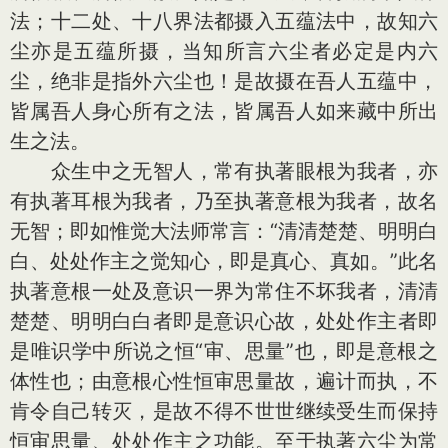
法；十二处、十八界法都摄入五蕴法中，故知六
尘亦是五蕴所摄，当知所言六尘者必定是内六
尘，绝非是指外六尘也！是故摄在吾人五蕴中，
皆属吾人身心所有之法，皆属吾人如来藏中所出
生之法。
众生中之无智人，常有执著眼根为我者，亦
有执著耳根为我者，乃至执著意根为我者，故名
无智；即如惟觉大法师常言：“清清楚楚、明明白
白、处处作主之觉知心，即是真心、真如。”此名
执著意根一处及意识一界为常住不坏我者，清清
楚楚、明明白白者即是意识心故，处处作主者即
是唯识学中所说之恒“审、思量”也，即是意根之
体性也；由意根心性恒审思量故，遍计而执，不
肯令自己转灭，是故不得不世世继续受生而保持
恒审思量、处处作主之功能。至于执著六尘为常