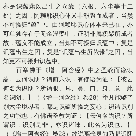
亦是识蕴藉以出生之众缘（六根、六尘等十二
处）之因，阿赖耶识心体又非积聚而成者，当然
不可摄归“蕴”中。由阿赖耶识心体本来已在，亦
可单独存在于无余涅槃中，证明非属积聚所成者
故，蕴义不能成立，当知不可摄归识蕴中；复是
识蕴出生之因，复是“识蕴出生所依缘”之因，当
知更不可摄归识蕴中。
再举佛于《增一阿含经》中之圣教而说识
蕴。云何识阴？谓前六识，有佛语为证：【彼云
何名为识阴？所谓眼、耳、鼻、口、身、意，此
名识阴。】（《增一阿含经》卷28）举凡能够了
别六尘境界者，都是识蕴所摄之妄心；识谓识别
之功能也，有佛语圣教为证：【云何名为识？所
谓识：识别是非，亦识诸味，此名为识也。】
（《增一阿含经》卷28）故说离念灵知乃是识阴