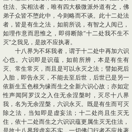
住法、实相法者，唯有四大极微派外道有之，佛
弟子众皆不堕此中，今则略而不谈。此十二处法
者，皆是有生之法，如前所说，有智之人阅已，
如理作意而思惟之，即得断除“十二处我不生不
灭”之我见，是故不应执著。
十八界为不坏我者，谓于十二处中再加六识
心也。六识即是识蕴，如前所辨，本是有生有
灭、常生常灭，而且是可以永灭之法；譬如死后
入胎，即告永灭，不能去至后世，后世已是另一
依新生五色根为缘而生之全新六识心故；亦如定
性声闻阿罗汉之入住无余涅槃时，灭尽十八界
我，名为无余涅槃，六识永灭。既是有生而可灭
除之法，当知即是虚妄法；十二处尚且生灭无
住，依十二处而生之六识识蕴更属生灭无住法，
是故十八界我虚妄不实，一切佛门行者不应执著