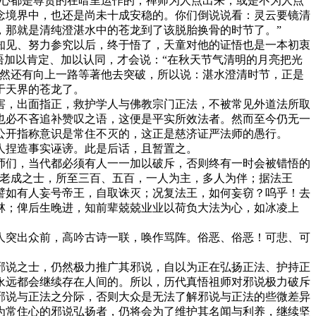
心都是尊贵的在暗里运作的；禅师为人点出来，或是不为人点
念境界中，也还是尚未十成安稳的。你们倒说说看：灵云要镜清
，那就是清纯澄湛水中的苍龙到了该脱胎换骨的时节了。”
见、努力参究以后，终于悟了，天童对他的证悟也是一本初衷
语加以肯定、加以认同，才会说：“在秋天节气清明的月亮把光
仍然还有向上一路等著他去突破，所以说：湛水澄清时节，正是
于天界的苍龙了。
，出面指正，救护学人与佛教宗门正法，不被常见外道法所取
也必不吝追补赞叹之语，这便是平实所效法者。然而至今仍无一
公开指称意识是常住不灭的，这正是慈济证严法师的愚行。
人捏造事实诬谤。此是后话，且暂置之。
们，当代都必须有人一一加以破斥，否则终有一时会被错悟的
无老成之士，所至三百、五百，一人为主，多人为伴；据法王
譬如有人妄号帝王，自取诛灭；况复法王，如何妄窃？呜乎！去
林；俾后生晚进，知前辈兢兢业业以荷负大法为心，如冰凌上
突出众前，高吟古诗一联，唤作骂阵。俗恶、俗恶！可悲、可
说之士，仍然极力推广其邪说，自以为正在弘扬正法、护持正
永远都会继续存在人间的。所以，历代真悟祖师对邪说极力破斥
邪说与正法之分际，否则大众是无法了解邪说与正法的些微差异
为常住心的邪说弘扬者，仍将会为了维护其名闻与利养，继续坚