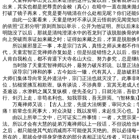
天童禅师举出灵云后来证悟的这件公案以后，接著就讲出他的
出来，其实也都是把尊贵的金梭（真心）在暗中一直在抛来抛
打破了镜子再来，究竟是要与镜清在什么处相见呢？你们还能
由此一公案看来，天童是绝对不承认灵云悟前的见闻觉知境
的依照“正邪分明”原则而加以举示，公开为他证明。所以后来
明隐没了以后，那就是清纯澄湛水中的苍龙到了该脱胎换骨的
向上突破而亲证如来藏之时；证得如来藏之后，才算是脱胎换
所以摧邪显正一事，本是宗门古风，真悟之师从来都不作缩
代，天童宏智正觉禅师亦复如是；但是拈提错悟之人以后，假
人肯自我检点，都不肯退下大寺名山大位、努力参究，总是继
当时除了天童宏智禅师以外，最努力破斥邪说、以显正法的
误导宗门禅和的事，古今如出一辙，代有其人，是故破邪显
大师们集体导向常见外道法中，宗门正法也就灭没了。此事非
位，拈槌竖拂互相欺诳。纵有谈说，不涉典章，宜其无老成人
圣逾远，水潦鹤之属又复纵横，使先圣化门，日就沦溺，吾欲
行、剑刃上走，非苟名利也。知我罪我，吾无辞焉。”(智林集
万庵禅师又说：【古人上堂，先提大法纲要，审问大众；学
痛！前辈念生死事大，对众决疑；既以发明，未起生灭心也。
由以上所举二文中，已可证实二件事情：一者，大慧宗杲一
法。所以才会有大慧的徒弟万庵禅师以上一段话，不但说给当
之后，都只能使其气焰消减而不可能使其灭绝的。所以必须每
所在的，那就会使得身穿僧衣的部分表相正法弘传者，可以有