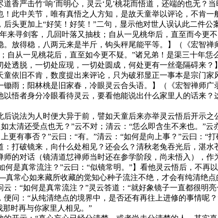
道香严击竹‘响’而明心，灵云‘见’桃花而悟道，还端的也无？
也！此中关节，唯有真悟之人方知，是故天童举以评论，不肯一
，后头更加上“好笑！好笑！”二句，显示他对世人误认此二件公
来寻剑客，几回叶落又抽枝；自从一见桃华后，直至而今更不疑。
稳。放得稳，八两元来是半斤，钩头秤尾能平等。】（《宏智禅
自从一见桃花后，直至如今更不疑。”诸兄弟！是渠三十年恁
切处透脱，一切处应现，一切处圆成，何处更有一丝毫隔碍来？
天童依旧不肯，数度提出来评论，只为破邪显正一事本是宗门家
锄雨；阳林桃是旧家春，冷眼灵云合头语。】（《宏智禅师广录
他以悟者身分冷眼看待灵云，要看他能说出什么家里人的话来？
说法为人时便大异于前，譬如天童后来亦举灵云悟后开示之公案
“只如太清还受点也无？”云不对；清云：“恁么即含生不来也。”云
向上更有事否？”云曰：“有。”清云：“如何是向上事？”云曰：
道：打破镜来，向什么处相见？还会么？清秋老兔吞光后，湛水
师的对话（镜清道怤禅师当时还在参学阶段，尚未悟入），作为
“如何是真常流注？”云曰：“似镜常明。”】看他灵云悟后，不
──真常心如来藏所收藏的觉知心种子流注不绝，才会有纯清绝点
云：“如何是真常流注？”灵云答道：“就好象镜子一直都很明亮
便问：“从纯清绝点的境界中，是否还有再往上进修的事情呢？”
我那时再与你家里人相见。”