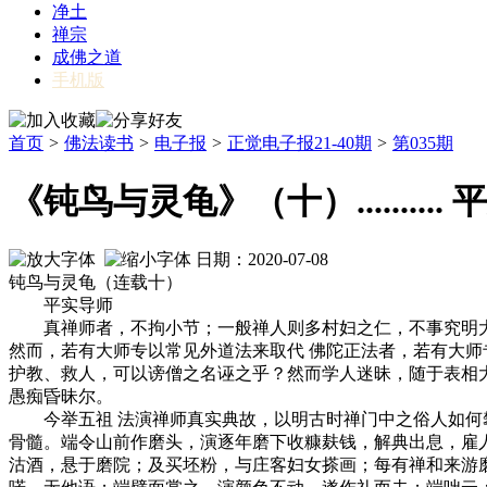
净土
禅宗
成佛之道
手机版
首页
>
佛法读书
>
电子报
>
正觉电子报21-40期
>
第035期
《钝鸟与灵龟》（十）..........
日期：2020-07-08
钝鸟与灵龟（连载十）
平实导师
真禅师者，不拘小节；一般禅人则多村妇之仁，不事究明大
然而，若有大师专以常见外道法来取代 佛陀正法者，若有大
护教、救人，可以谤僧之名诬之乎？然而学人迷昧，随于表相
愚痴昏昧尔。
今举五祖 法演禅师真实典故，以明古时禅门中之俗人如何攀
骨髓。端令山前作磨头，演逐年磨下收糠麸钱，解典出息，雇
沽酒，悬于磨院；及买坯粉，与庄客妇女搽画；每有禅和来游