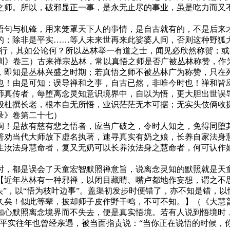
之师。所以，破邪显正一事，是永无止尽的事业，虽是吃力而又
句与机锋，用来笼罩天下人的事情，是自古就有的，不是后来才
的；除非是平实……等人未来世再来此娑婆人间，否则这种野狐
，其如公论何？所以丛林举一有道之士，闻见必欣然称贺；或
宝训》卷三）古来禅宗丛林，常以真悟之师是否广被丛林称赞，
，即知是丛林兴盛之时期；若真悟之师不被丛林广为称赞，只在
也！由是可知：误导禅和之事，自古已然，非唯今时也！禅和皆
真传者，每堕离念灵知意识境界中，自以为悟，更大胆出世误导
般杜撰长老，根本自无所悟，业识茫茫无本可据；无实头伎俩收
录》卷第二十七）
！是故有慈有悲之悟者，应当广破之，令时人知之，免得同堕其
普劝当代大师放下虚名执著，速寻真实有奶之娘，长养自家法身
生汝法身慧命者，复又无奶可以长养汝法身之慧命者，何可认作
，都是误会了天童宏智默照禅意旨，说离念灵知的默照就是天童
【近年丛林有一种邪禅，以闭目藏睛、嘴卢都地作妄想，谓之不
头”，以“悟为枝叶边事”。盖渠初发步时便错了，亦不知是错，
久矣！似此等辈，披却师子皮作野干鸣，不可不知。】（《大慧
默照离念境界而不失去，便是真实悟境。若有人说到悟境时，
平实往年也曾经亲遇，被当面指责说：“当你正在说悟的时候，