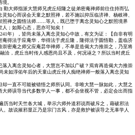
悟境。
 勤大师指派大慧师兄虎丘绍隆之徒弟密庵禅师前往住持而弘
念灵知心而误会天童之默照禅，若不施以抑压临济禅、杨岐禅、
默照禅之圆悟法师……等人，既已堕于离念灵知心之默照境界
世人；如斯心态，思亦可知矣！
41年），皆尚未落入离念灵知心中故，有文为证：【自非有明
密庵得法于应庵华，华得法于虎丘隆，隆得法于圆悟勤，盖临济
推崇密庵之师父应庵昙华禅师，不单是造偈大力推崇之，乃至将
处融洽，虎丘当时传人感恩尚且不及，何况诬之？所以当时虎丘
落入离念灵知心者，大慧岂不加以广破？焉肯再造偈大力推崇
尚未如淳佑年后的天童山虎丘传人痴绝禅师一般落入离念灵知
却一直不可能被错悟之师所认同。非唯大慧一脉如此，大慧之
悟大师误导当代多数学人一事，都不会坐视不管，必定会出而指
遍历当时天竺各大城，举示六师外道邪说而破斥之，藉破邪法
人。故说摧邪显正乃是宗门古风，亦是救护被误导之无辜学人