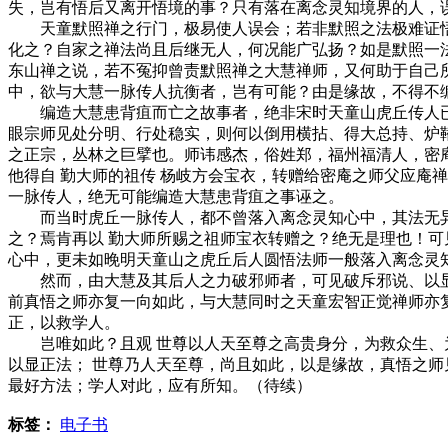
失，岂有悟后又离开悟境的事？只有落在离念灵知境界的人，
天童默照禅之行门，极易使人误会；若非默照之法极难证悟，
化之？自家之禅法尚且后继无人，何况能广弘扬？如是默照一
东山禅之说，若不冤抑曾责默照禅之大慧禅师，又何助于自己
中，欲与大慧一脉传人抗衡者，岂有可能？由是缘故，不得不
编造大慧患背疽而亡之故事者，绝非宋时天童山虎丘传人已有
眼宗师见处分明、行处稳实，则何以倒用横拈、得大总持、炉
之正宗，丛林之巨擘也。师讳感杰，俗姓郑，福州福清人，密
他得自 勤大师的祖传 杨岐方会宝衣，转赠给密庵之师父应庵
一脉传人，绝无可能编造大慧患背疽之事诬之。
而当时虎丘一脉传人，都不曾落入离念灵知心中，其法无异
之？焉肯再以 勤大师所赐之祖师宝衣转赠之？绝无是理也！
心中，更未如晚明天童山之虎丘后人圆悟法师一般落入离念灵
然而，由大慧及其后人之力破邪师者，可见破斥邪说、以显
前真悟之师亦复一向如此，与大慧同时之天童宏智正觉禅师亦
正，以救学人。
岂唯如此？且观 世尊以人天至尊之高贵身分，为救众生、为
以显正法； 世尊乃人天至尊，尚且如此，以是缘故，真悟之
最好方法；学人对此，应有所知。（待续）
标签：
电子书