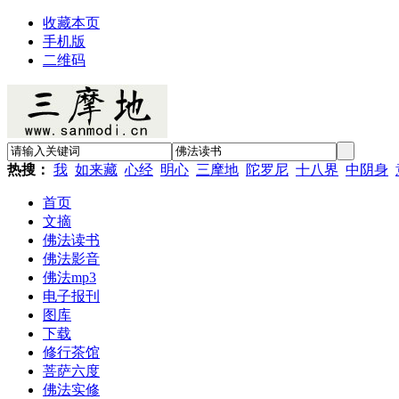
收藏本页
手机版
二维码
热搜：
我
如来藏
心经
明心
三摩地
陀罗尼
十八界
中阴身
首页
文摘
佛法读书
佛法影音
佛法mp3
电子报刊
图库
下载
修行茶馆
菩萨六度
佛法实修