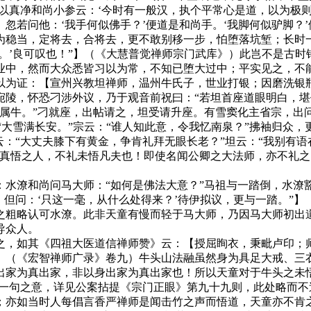
以真净和尚小参云：‘今时有一般汉，执个平常心是道，以为极
忽若问他：‘我手何似佛手？’便道是和尚手。‘我脚何似驴脚？’
为稳当，定将去，合将去，更不敢别移一步，怕堕落坑堑；长时
。’良可叹也！”】（《大慧普觉禅师宗门武库》）此岂不是古
业中，然而大众悉皆习以为常，不知已堕大过中；平实见之，不
为证：【宣州兴教坦禅师，温州牛氏子，世业打银；因磨洗银瓶
宛陵，怀恐刁涉外议，乃于观音前祝曰：“若坦首座道眼明白，堪
属牛。”刁就座，出帖请之，坦受请升座。有雪窦化主省宗，出
：“大雪满长安。”宗云：“谁人知此意，令我忆南泉？”拂袖归众
：“大丈夫膝下有黄金，争肯礼拜无眼长老？”坦云：“我别有语
故真悟之人，不礼未悟凡夫也！即使名闻公卿之大法师，亦不礼
潦和尚问马大师：“如何是佛法大意？”马祖与一踏倒，水潦豁
，但问：‘只这一毫，从什么处得来？’待伊拟议，更与一踏。”
之粗略认可水潦。此非天童有慢而轻于马大师，乃因马大师初出
导众人。
，如其《四祖大医道信禅师赞》云：【授屈眴衣，秉毗卢印；师
】（《宏智禅师广录》卷九）牛头山法融虽然身为具足大戒、三
出家为真出家，非以身出家为真出家也！所以天童对于牛头之未
”一句之意，详见公案拈提《宗门正眼》第九十九则，此处略而不
如当时人每倡言香严禅师是闻击竹之声而悟道，天童亦不肯之