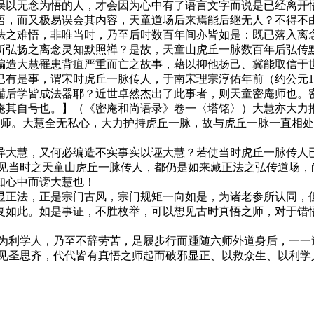
误以无念为悟的人，才会因为心中有了语言文字而说是已经离开
而又极易误会其内容，天童道场后来焉能后继无人？不得不由
法之难悟，非唯当时，乃至后时数百年间亦皆如是：既已落入离
所弘扬之离念灵知默照禅？是故，天童山虎丘一脉数百年后弘传
编造大慧罹患背疽严重而亡之故事，藉以抑他扬己、冀能取信于
是事，谓宋时虎丘一脉传人，于南宋理宗淳佑年前（约公元12
鞴后学皆成法器耶？近世卓然杰出了此事者，则天童密庵师也。
庵其自号也。】（《密庵和尚语录》卷一〈塔铭〉）大慧亦大力
禅师。大慧全无私心，大力护持虎丘一脉，故与虎丘一脉一直相
大慧，又何必编造不实事实以诬大慧？若使当时虎丘一脉传人已
可见当时之天童山虎丘一脉传人，都仍是如来藏正法之弘传道场，
知心中而谤大慧也！
正法，正是宗门古风，宗门规矩一向如是，为诸老参所认同，但
复如此。如是事证，不胜枚举，可以想见古时真悟之师，对于错
利学人，乃至不辞劳苦，足履步行而踵随六师外道身后，一一
师见圣思齐，代代皆有真悟之师起而破邪显正、以救众生、以利学