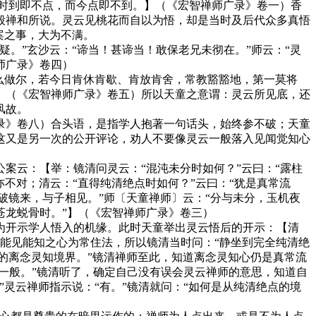
当时到即不点，而今点即不到。】（《宏智禅师广录》卷一）香
般禅和所说。灵云见桃花而自以为悟，却是当时及后代众多真悟
案之事，大为不满。
”玄沙云：“谛当！甚谛当！敢保老兄未彻在。”师云：“灵
师广录》卷四）
么做尔，若今日肯休肯歇、肯放肯舍，常教豁豁地，第一莫将
】（《宏智禅师广录》卷五）所以天童之意谓：灵云所见底，还
风故。
》卷八）合头语，是指学人抱著一句话头，始终参不破；天童
这又是另一次的公开评论，劝人不要像灵云一般落入见闻觉知心
云：【举：镜清问灵云：“混沌未分时如何？”云曰：“露柱
亦不对；清云：“直得纯清绝点时如何？”云曰：“犹是真常流
“打破镜来，与子相见。”师〔天童禅师〕云：“分与未分，玉机夜
苍龙蜕骨时。”】（《宏智禅师广录》卷三）
开示学人悟入的机缘。此时天童举出灵云悟后的开示：【清
再以能见能知之心为常住法，所以镜清当时问：“静坐到完全纯清绝
的离念灵知境界。”镜清禅师至此，知道离念灵知心仍是真常流
一般。”镜清听了，确定自己没有误会灵云禅师的意思，知道自
灵云禅师指示说：“有。”镜清就问：“如何是从纯清绝点的境