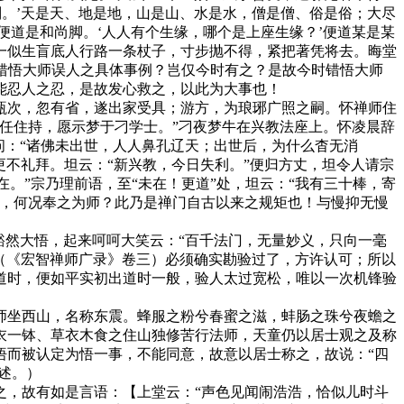
则。’天是天、地是地，山是山、水是水，僧是僧、俗是俗；大尽
便道是和尚脚。‘人人有个生缘，哪个是上座生缘？’便道某是某
一似生盲底人行路一条杖子，寸步抛不得，紧把著凭将去。晦堂
时错悟大师误人之具体事例？岂仅今时有之？是故今时错悟大师
能忍人之忍，是故发心救之，以此为大事也！
次，忽有省，遂出家受具；游方，为琅琊广照之嗣。怀禅师住
任住持，愿示梦于刁学士。”刁夜梦牛在兴教法座上。怀凌晨辞
问：“诸佛未出世，人人鼻孔辽天；出世后，为什么杳无消
，更不礼拜。坦云：“新兴教，今日失利。”便归方丈，坦令人请宗
在。”宗乃理前语，至“未在！更道”处，坦云：“我有三十棒，寄
之，何况奉之为师？此乃是禅门自古以来之规矩也！与慢抑无慢
然大悟，起来呵呵大笑云：“百千法门，无量妙义，只向一毫
】（《宏智禅师广录》卷三）必须确实勘验过了，方许认可；所以
道时，便如平实初出道时一般，验人太过宽松，唯以一次机锋验
坐西山，名称东震。蜂服之粉兮春蜜之滋，蚌肠之珠兮夜蟾之
衣一钵、草衣木食之住山独修苦行法师，天童仍以居士观之及称
悟而被认定为悟一事，不能同意，故意以居士称之，故说：“四
述。）
，故有如是言语：【上堂云：“声色见闻闹浩浩，恰似儿时斗