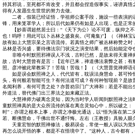
持其邪说，至死都不肯改变，并且都会捏造假事实，诬谤真悟
得有人发愿生生世世的努力去做。
二者，假装已经证悟，学祖师公案手段，施设一些表演的语
锋，用来笼罩学人；所以后代如果仍有如是人出现，也是正常
【妙喜谓超然居士曰：“《天下为公》论不可废，纵抑之不行
也！呜呼！用此可以卜丛林之盛衰矣。(可庵集)”】（《禅林
故有如上大慧宗杲之言语流传。若真悟之师广被丛林称赞之时
丛林是否兴盛，要待佛法宗门状况之演变结果，然后始能定夺
非唯今时默照邪禅误人不浅，古时已然，是故未得天童禅师
故，古时大慧曾有是言：【近年已来，禅道佛法衰弊之甚；有
照。彦冲被此辈教坏了！苦哉！苦哉！】（《大慧普觉禅师语
如是误会默照禅之人，代代皆有，耽误法身慧命，甚可怜悯
头，有何般若智能可生？有何法道可成？有何种智现前？是故
名闻利养，有何可贵之处？亦普劝宗门广大禅和：若是不能出
外道法，替代佛门出三界法之如来藏正法。
大慧禅师力破离念灵知，因为当时学人听闻到默照禅之法时
童默照禅真的是大众所流传的落在离念灵知心中，所以破之：
时”；亦谓之根本上事，亦谓之净极光通达，以“悟为落在第二
若、断佛慧命，千佛出世不通忏悔。左右（王教授）具验人眼
天童宏智的默照禅修法，极易误会，常使一般人误以为觉知心
再怎么说开悟的事，都是不在悟境中了。”这种人，古今都有，