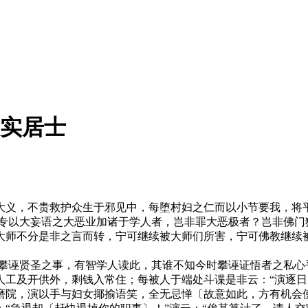
 平实居士
义，不贵救护众生于邪见中，每堕村妇之仁而以小节要我，将平
师专以大妄语之大恶业加诸于学人者，岂非罪大恶极者？岂非佛门
大师不分是非之言而转，宁可继续被大师们所害，宁可佛教继续
诬贤圣之事，有智学人读此，其谁不知今时攀诬证悟者之私心
人工及开供外，剩钱入常住；每被人于端处斗谍是非云：“演逐日
磨院，演以手与妇女揶揄语笑，全无忌惮〔故意如此，方有机会