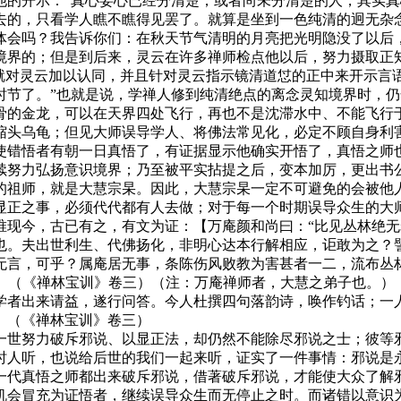
开示：“真心妄心已经分清楚，或者尚未分清楚的人，其实真
去的，只看学人瞧不瞧得见罢了。就算是坐到一色纯清的迥无杂
体会吗？我告诉你们：在秋天节气清明的月亮把光明隐没了以后
界的；但是到后来，灵云在许多禅师检点他以后，努力摄取正知
就对灵云加以认同，并且针对灵云指示镜清道怤的正中来开示言
时节了。”也就是说，学禅人修到纯清绝点的离念灵知境界时，
骨的金龙，可以在天界四处飞行，再也不是沈滞水中、不能飞行
头乌龟；但见大师误导学人、将佛法常见化，必定不顾自身利害
使错悟者有朝一日真悟了，有证据显示他确实开悟了，真悟之师
续努力弘扬意识境界；乃至被平实拈提之后，变本加厉，更出书
祖师，就是大慧宗杲。因此，大慧宗杲一定不可避免的会被他
正之事，必须代代都有人去做；对于每一个时期误导众生的大师
唯现今，古已有之，有文为证：【万庵颜和尚曰：“比见丛林绝
也。夫出世利生、代佛扬化，非明心达本行解相应，讵敢为之？
无言，可乎？属庵居无事，条陈伤风败教为害甚者一二，流布丛
)】（《禅林宝训》卷三）（注：万庵禅师者，大慧之弟子也。）
者出来请益，遂行问答。今人杜撰四句落韵诗，唤作钓话；一人
】（《禅林宝训》卷三）
世努力破斥邪说、以显正法，却仍然不能除尽邪说之士；彼等邪
时人听，也说给后世的我们一起来听，证实了一件事情：邪说是
一代真悟之师都出来破斥邪说，借著破斥邪说，才能使大众了解
机会冒充为证悟者，继续误导众生而无停止之时。而诸错以意识