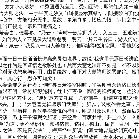
“急退却〔赶快退掉你的职事〕！”演云：“俟某算计了，请人交
骇，方知小人嫉妒。时秀圆通为座元，受四面请，即请祖为第一
大师之法，由于平实之妙义而间接显示其错悟，间接影响了他
识心中，方能相安无事。是故，参须真参，悟应真悟；宗门之中
理当正视此一宗风而遵循之：
会去，便罢参。”乃云：“今时一般宗师为人，入室三、五遍辨白
，如何为人？不见泉大道到慈明，明云：‘片云生谷口，游人何处来
声；泉云：‘我见八十四人善知识，惟师继得临济宗风。’看他
一日一日渐渐长进离念灵知境界，故说“我这里无逐日长进底
以之作为是否证悟之勘验处也！然而大慧之法即不如是，都不以
绝对无法想象与运用，由是缘故，雍正对大慧禅师深恶痛绝。然而
余；其心行，思亦可知矣！
妄语罪之言行者；他时异日若得空闲时，平实则当亲历诸山长老
道眼不明；常将所得施利，往上江斋僧。圆通秀禅师闻之，往验
？乃谓诸方生灭。”遂躬造方丈礼谒，具说前事，仍请益提唱之语；
福休去。】（《大慧普觉禅师宗门武库》）所以，装模作样之事，
菩萨手里痛棒。近代学得最像的禅师，即是月溪法师也！然而后来
，乃赴王子淳观文所请；开堂后，百废并举。升堂小参，入室
解会’为道，更不求妙悟；却将诸佛、诸祖、德山、临济、曹洞、
立之法，不是真实法〕，楞严经中所说‘山河大地皆是妙明真心中
，真可怜悯。圆觉经云：‘末世众生希望成道，无令求悟，唯益