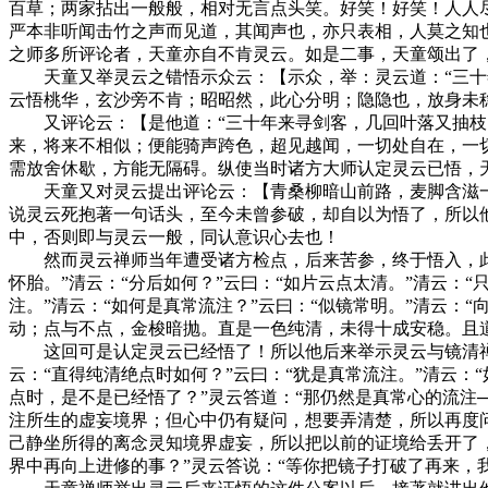
百草；两家拈出一般般，相对无言点头笑。好笑！好笑！人人尽
严本非听闻击竹之声而见道，其闻声也，亦只表相，人莫之知
之师多所评论者，天童亦自不肯灵云。如是二事，天童颂出了
天童又举灵云之错悟示众云：【示众，举：灵云道：“三十年
云悟桃华，玄沙旁不肯；昭昭然，此心分明；隐隐也，放身未
又评论云：【是他道：“三十年来寻剑客，几回叶落又抽枝；
来，将来不相似；便能骑声跨色，超见越闻，一切处自在，一
需放舍休歇，方能无隔碍。纵使当时诸方大师认定灵云已悟，
天童又对灵云提出评论云：【青桑柳暗山前路，麦脚含滋一
说灵云死抱著一句话头，至今未曾参破，却自以为悟了，所以
中，否则即与灵云一般，同认意识心去也！
然而灵云禅师当年遭受诸方检点，后来苦参，终于悟入，此后
怀胎。”清云：“分后如何？”云曰：“如片云点太清。”清云：
注。”清云：“如何是真常流注？”云曰：“似镜常明。”清云：“
动；点与不点，金梭暗抛。直是一色纯清，未得十成安稳。且
这回可是认定灵云已经悟了！所以他后来举示灵云与镜清禅
云：“直得纯清绝点时如何？”云曰：“犹是真常流注。”清云：
点时，是不是已经悟了？”灵云答道：“那仍然是真常心的流注
注所生的虚妄境界；但心中仍有疑问，想要弄清楚，所以再度问
己静坐所得的离念灵知境界虚妄，所以把以前的证境给丢开了，
界中再向上进修的事？”灵云答说：“等你把镜子打破了再来，