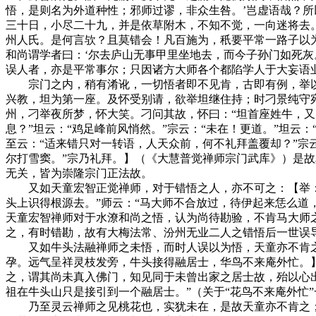
悟，是则名为外道种性；邪师过谬，非众生咎。’岂虚语哉？所
三十日，小尽二十九，并是依草附木，不知不觉，一向迷将去。
州人氏。是何言欤？且莫错会！凡百施为，秖要平常一路子以
和尚谓学者曰：‘尔去庐山无事甲里坐地去，而今子孙门如死灰
误人者，亦是平常事尔；只因诸方大师各个都陷学人于大妄语
宗门之内，稍有淆讹，一切悟者即不见肯，古即有例，举以
兴教，坦为第一座。及怀受别请，欲举坦继住持；时刁景纯守
州，刁举夜所梦，怀大笑。刁问其故，怀曰：“坦首座姓牛，又
息？”坦云：“鸡足峰前风悄然。”宗云：“未在！更道。”坦云
至云：“适来错只对一转语，人天众前，何不礼拜盖覆却？”宗云
尔打雪窦。”宗乃礼拜。】（《大慧普觉禅师宗门武库》）是
无关，皆为崇隆宗门正法故。
又如天童宏智正觉禅师，对于错悟之人，亦不可之：【举：水
头上识得根源去。”师云：“马大师不合放过，待伊起来恁么道
天童宏智禅师对于水潦和尚之悟，认为尚待勘验，不肯马大师
之，有时错勘，故有大梅法常、汾州无业二人之错悟后一世误
又如牛头法融禅师之未悟，而时人误以为悟，天童亦不肯之
孕。远气呈祥灵枝发旁，牛头接得融居士，华鸟不来庵外忙。
之，谓其尚未真入佛门，知见同于未曾出家之居士故，殆以心
祖在牛头山只是接引到一个融居士。”（关于“花鸟不来庵外忙
乃至灵云禅师之见桃花也，实犹未在，是故天童亦不肯之；亦