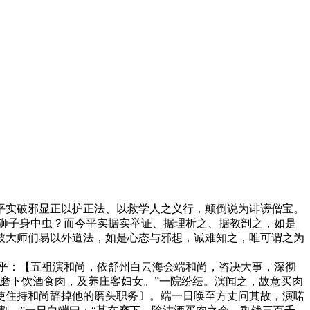
实破邪显正以护正法、以救学人之义行，颠倒说为诽谤僧宝。
狮子身中虫？而今平实据实举证、据理析之、据教剖之，如是
被大师们易以外道法，如是心态与邪想，诚难知之，唯可谓之为
乎：【五祖演和尚，依舒州白云海会端和尚，咨决大事，深彻
磨下饮酒食肉，及养庄客妇女。”一院纷纭。演闻之，故意买肉
使住持和尚辞掉他的磨头职务〕。端一日唤至方丈问其故，演喏