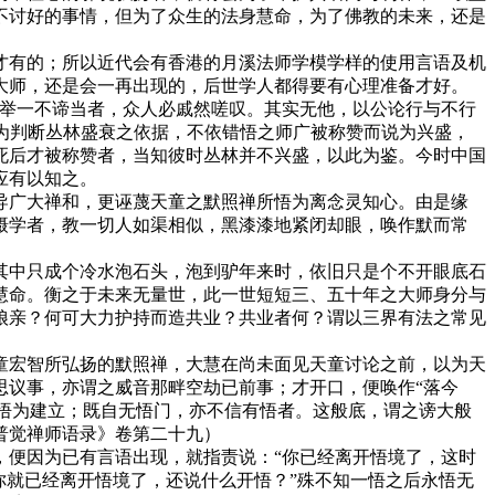
不讨好的事情，但为了众生的法身慧命，为了佛教的未来，还是
有的；所以近代会有香港的月溪法师学模学样的使用言语及机
大师，还是会一再出现的，后世学人都得要有心理准备才好。
举一不谛当者，众人必戚然嗟叹。其实无他，以公论行与不行
作为判断丛林盛衰之依据，不依错悟之师广被称赞而说为兴盛，
死后才被称赞者，当知彼时丛林并不兴盛，以此为鉴。今时中国
应有以知之。
广大禅和，更诬蔑天童之默照禅所悟为离念灵知心。由是缘
摄学者，教一切人如渠相似，黑漆漆地紧闭却眼，唤作默而常
中只成个冷水泡石头，泡到驴年来时，依旧只是个不开眼底石
慧命。衡之于未来无量世，此一世短短三、五十年之大师身分与
娘亲？何可大力护持而造共业？共业者何？谓以三界有法之常见
宏智所弘扬的默照禅，大慧在尚未面见天童讨论之前，以为天
思议事，亦谓之威音那畔空劫已前事；才开口，便唤作“落今
以悟为建立；既自无悟门，亦不信有悟者。这般底，谓之谤大般
普觉禅师语录》卷第二十九）
便因为已有言语出现，就指责说：“你已经离开悟境了，这时
你就已经离开悟境了，还说什么开悟？”殊不知一悟之后永悟无