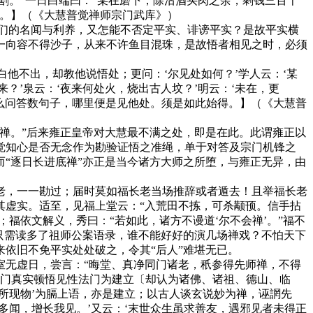
割。”一日白端曰：“某在磨下，除沽酒买肉之余，剩钱三百千
座。】（《大慧普觉禅师宗门武库》）
们的名闻与利养，又怎能不否定平实、诽谤平实？是故平实横
一向容不得沙子，从来不许鱼目混珠，是故悟者相见之时，必须
他不出，却教他说悟处；更问：‘尔见处如何？’学人云：‘某
？’泉云：‘夜来何处火，烧出古人坟？’明云：‘未在，更
恁么问答数句子，哪里便是见他处。须是如此始得。】（《大慧普
禅。”后来雍正皇帝对大慧最不满之处，即是在此。此谓雍正以
觉知心是否无念作为勘验证悟之准绳，单于对答及宗门机锋之
“逐日长进底禅”亦正是当今诸方大师之所堕，与雍正无异，由
，一一勘过；届时莫如福长老当场推辞或者遁去！且举福长老
其虚实。适至，见福上堂云：“入荒田不拣，可杀颟顸。信手拈
福依文解义，秀曰：“若如此，诸方不谩道‘尔不会禅’。”福不
只需读多了祖师公案语录，谁不能好好的演几场禅戏？不怕天下
依旧不免平实处处破之，令其“后人”难堪无已。
无虚日，尝言：“晦堂、真净同门诸老，秖参得先师禅，不得
云门真实顿悟见性法门为建立〔却认为诸佛、诸祖、德山、临
所现物’为膈上语，亦是建立；以古人谈玄说妙为禅，诬誷先
多闻，增长我见。’又云：‘末世众生虽求善友，遇邪见者未得正