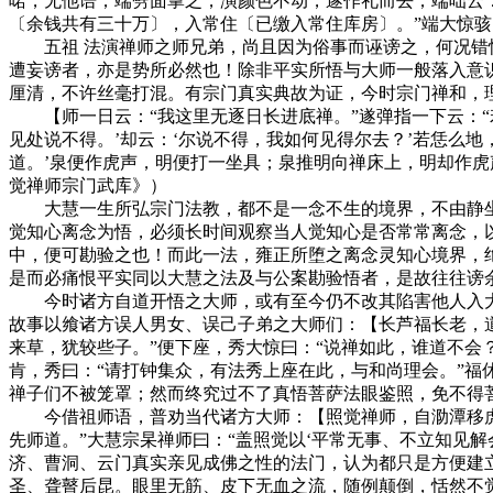
喏，无他语；端劈面掌之，演颜色不动，遂作礼而去；端咄云：
〔余钱共有三十万〕，入常住〔已缴入常住库房〕。”端大惊
五祖 法演禅师之师兄弟，尚且因为俗事而诬谤之，何况错悟
遭妄谤者，亦是势所必然也！除非平实所悟与大师一般落入意
厘清，不许丝毫打混。有宗门真实典故为证，今时宗门禅和，
【师一日云：“我这里无逐日长进底禅。”遂弹指一下云：“若
见处说不得。’却云：‘尔说不得，我如何见得尔去？’若恁么地
道。’泉便作虎声，明便打一坐具；泉推明向禅床上，明却作虎
觉禅师宗门武库》）
大慧一生所弘宗门法教，都不是一念不生的境界，不由静坐而
觉知心离念为悟，必须长时间观察当人觉知心是否常常离念，
中，便可勘验之也！而此一法，雍正所堕之离念灵知心境界，
是而必痛恨平实同以大慧之法及与公案勘验悟者，是故往往谤
今时诸方自道开悟之大师，或有至今仍不改其陷害他人入大
故事以飨诸方误人男女、误己子弟之大师们：【长芦福长老，
来草，犹较些子。”便下座，秀大惊曰：“说禅如此，谁道不会
肯，秀曰：“请打钟集众，有法秀上座在此，与和尚理会。”
禅子们不被笼罩；然而终究过不了真悟菩萨法眼鉴照，免不得
今借祖师语，普劝当代诸方大师：【照觉禅师，自泐潭移虎溪
先师道。”大慧宗杲禅师曰：“盖照觉以‘平常无事、不立知见
济、曹洞、云门真实亲见成佛之性的法门，认为都只是方便建
圣、聋瞽后昆。眼里无筋、皮下无血之流，随例颠倒，恬然不觉