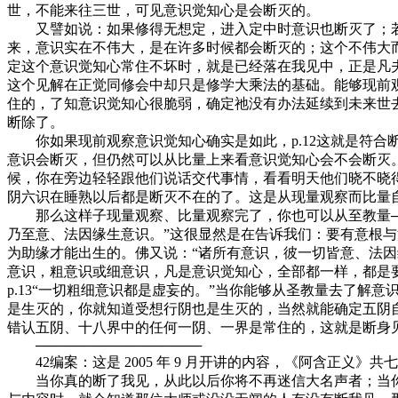
世，不能来往三世，可见意识觉知心是会断灭的。
又譬如说：如果修得无想定，进入定中时意识也断灭了；若
来，意识实在不伟大，是在许多时候都会断灭的；这个不伟大
定这个意识觉知心常住不坏时，就是已经落在我见中，正是凡
这个见解在正觉同修会中却只是修学大乘法的基础。能够现前
住的，了知意识觉知心很脆弱，确定祂没有办法延续到未来世
断除了。
你如果现前观察意识觉知心确实是如此，p.12这就是符合
意识会断灭，但仍然可以从比量上来看意识觉知心会不会断灭
候，你在旁边轻轻跟他们说话交代事情，看看明天他们晓不晓
阴六识在睡熟以后都是断灭不在的了。这是从现量观察而比量
那么这样子现量观察、比量观察完了，你也可以从至教量──
乃至意、法因缘生意识。”这很显然是在告诉我们：要有意根
为助缘才能出生的。佛又说：“诸所有意识，彼一切皆意、法因
意识，粗意识或细意识，凡是意识觉知心，全部都一样，都是要
p.13“一切粗细意识都是虚妄的。”当你能够从圣教量去了
是生灭的，你就知道受想行阴也是生灭的，当然就能确定五阴
错认五阴、十八界中的任何一阴、一界是常住的，这就是断身
─────────────────
42编案：这是 2005 年 9 月开讲的内容，《阿含正义》共七辑，
当你真的断了我见，从此以后你将不再迷信大名声者；当你