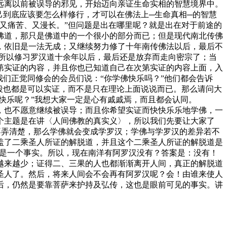
远离以前被误导的邪见，开始迈向亲证生命实相的智慧境界中。
到底应该要怎么样修行，才可以在佛法上─生命真相─的智慧
又痛苦、又漫长。”但问题是出在哪里呢？就是出在对于前途的
佛道，那只是佛道中的一个很小的部分而已；但是现代南北传佛
，依旧是一法无成；又继续努力修了十年南传佛法以后，最后不
，所以修习罗汉道十余年以后，最后还是放弃而走向密宗了；当
第实证的内容，并且你也已知道自己在次第实证的内容上面，入
们正觉同修会的会员们说：“你学佛快乐吗？”他们都会告诉
段也都是可以实证，而不是只在理论上面说说而已。那么请问大
快乐呢？”我想大家一定是心有戚戚焉，而且都会认同。
也不愿意继续被误导；而且你希望实证而快快乐乐地学佛，一
个主题是在讲〈人间佛教的真实义〉，所以我们先要让大家了
不弄清楚，那么学佛就会变成学罗汉；学佛与学罗汉的差异若不
盖了二乘圣人所证的解脱道，并且这个二乘圣人所证的解脱道是
也是一个事实。所以，现在南洋有阿罗汉没有？答案是：没有！
越来越少；证得二、三果的人也都渐渐离开人间，真正的解脱道
圣人了。然后，将来人间会不会再有阿罗汉呢？会！由谁来使人
后，仍然是要靠菩萨来护持及弘传，这也是眼前可见的事实。讲