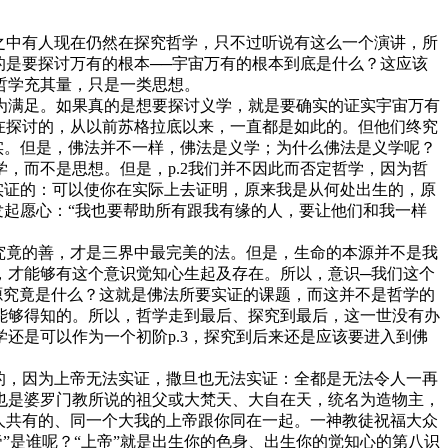
之中有人现在仍然在探究哲学，只不过听说有这么一个演讲，所
的是要探讨万有的根本──宇宙万有的根本到底是什么？这应该
哲学充其量，只是一类思想。
满足。如果真的是想要探讨义学，就是要确实的证实宇宙万有
在探讨的，从以前苏格拉底以来，一直都是如此的。但他们终究
实。但是，佛法并不一样，佛法是义学；为什么佛法是义学呢？
，而不是思想。但是，p.2我们并不因此而否定哲学，因为哲
实证的：可以使你在实际上去证明，原来我是从何处出生的，原
发起愿心：“我也要帮助所有跟我有缘的人，要让他们和我一样
究竟的善，才是三界中最完美的法。但是，生命的本源并不是我
，才能够有这个意识觉知心生起及存在。所以，意识─我们这个
源究竟是什么？这就是佛法所要实证的课题，而这并不是哲学的
能够得知的。所以，哲学走到最后、探究到最后，这一世没有办
还是可以作为一个初阶p.3，探究到后来还是应该要进入到佛
的，因为上帝无法实证，撒旦也无法实证：全都是无法令人一再
，也是婆罗门教所说的祖父或大梵天、大自在天，统名为造物主，
人共有的、同一个大我的上帝跟你同在一起。一神教徒祝福大众
帝”是谁呢？“上帝”就是出生你的色身、出生你的觉知心的第八识