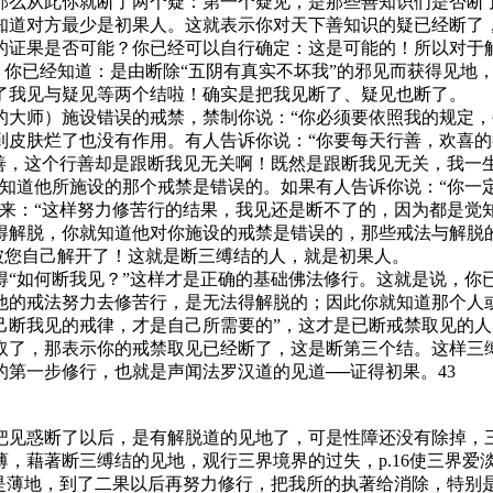
那么从此你就断了两个疑：第一个疑见，是那些善知识们是否断
知道对方最少是初果人。这就表示你对天下善知识的疑已经断了
的证果是否可能？你已经可以自行确定：这是可能的！所以对于
人？你已经知道：是由断除“五阴有真实不坏我”的邪见而获得见
了我见与疑见等两个结啦！确实是把我见断了、疑见也断了。
师）施设错误的戒禁，禁制你说：“你必须要依照我的规定，
到皮肤烂了也没有作用。有人告诉你说：“你要每天行善，欢喜
行善，这个行善却是跟断我见无关啊！既然是跟断我见无关，我一
就知道他所施设的那个戒禁是错误的。如果有人告诉你说：“你一
来：“这样努力修苦行的结果，我见还是断不了的，因为都是觉
得解脱，你就知道他对你施设的戒禁是错误的，那些戒法与解脱
经被您自己解开了！这就是断三缚结的人，就是初果人。
如何断我见？”这样才是正确的基础佛法修行。这就是说，你
他的戒法努力去修苦行，是无法得解脱的；因此你就知道那个人
己断我见的戒律，才是自己所需要的”，这才是已断戒禁取见的
取了，那表示你的戒禁取见已经断了，这是断第三个结。这样三
第一步修行，也就是声闻法罗汉道的见道──证得初果。43
见惑断了以后，是有解脱道的见地了，可是性障还没有除掉，三
，藉著断三缚结的见地，观行三界境界的过失，p.16使三界爱
果是薄地，到了二果以后再努力修行，把我所的执著给消除，特别