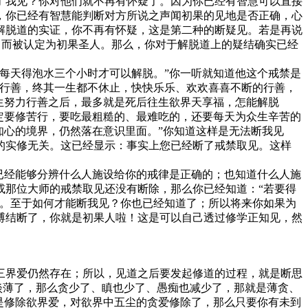
了我见？你对他们就不再有怀疑了。因为你已经有智慧可以直接
，你已经有智慧能判断对方所说之声闻初果的见地是否正确，心
解脱道的实证，你不再有怀疑，这是第二种的断疑见。若是再说
地，而被认定为初果圣人。那么，你对于解脱道上的疑结确实已经
每天得泡水三个小时才可以解脱。”你一听就知道他这个戒禁是
的行善，终其一生都不休止，快快乐乐、欢欢喜喜不断的行善，
生努力行善之后，最多就是死后往生欲界天享福，怎能解脱
定要修苦行，要吃最粗糙的、最难吃的，还要每天为众生辛苦的
知心的境界，仍然落在意识里面。”你知道这样是无法断我见
的实修无关。这已经显示：事实上您已经断了戒禁取见。这样
已经能够分辨什么人施设给你的戒律是正确的；也知道什么人施
或那位大师的戒禁取见还没有断除，那么你已经知道：“若要得
人。至于如何才能断我见？你也已经知道了；所以将来你如果为
缚结断了，你就是初果人啦！这是可以自己透过修学正知见，然
界爱仍然存在；所以，见道之后要发起修道的过程，就是断思
淡薄了，那么贪少了、瞋也少了、愚痴也减少了，那就是薄贪、
是修除欲界爱，对欲界中五尘的贪爱修除了，那么只要你有未到