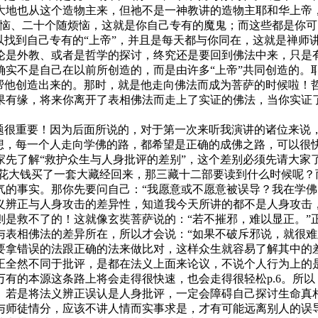
大地也从这个造物主来，但祂不是一神教讲的造物主耶和华上帝
烦恼、二十个随烦恼，这就是你自己专有的魔鬼；而这些都是你
找到自己专有的“上帝”，并且是每天都与你同在，这就是禅师讲
论是外教、或者是哲学的探讨，终究还是要回到佛法中来，只是
实不是自己在以前所创造的，而是由许多“上帝”共同创造的。耶
”帮他创造出来的。那时，就是他走向佛法而成为菩萨的时候啦！
果有缘，将来你离开了表相佛法而走上了实证的佛法，当你实证
很重要！因为后面所说的，对于第一次来听我演讲的诸位来说
我想，每一个人走向学佛的路，都希望是正确的成佛之路，可以很
家先了解“救护众生与人身批评的差别”，这个差别必须先请大家
人花大钱买了一套大藏经回来，那三藏十二部要读到什么时候呢
气的事实。那你先要问自己：“我愿意或不愿意被误导？我在学佛
义辨正与人身攻击的差异性，知道我今天所讲的都不是人身攻击
则是救不了的！这就像玄奘菩萨说的：“若不摧邪，难以显正。”
与表相佛法的差异所在，所以才会说：“如果不破斥邪说，就很难
要拿错误的法跟正确的法来做比对，这样众生就容易了解其中的差
正全然不同于批评，是都在法义上面来论议，不说个人行为上的
有的本源这条路上将会走得很快速，也会走得很轻松p.6。所
。若是将法义辨正误认是人身批评，一定会障碍自己探讨生命真
与师徒情分，应该不讲人情而实事求是，才有可能远离别人的误