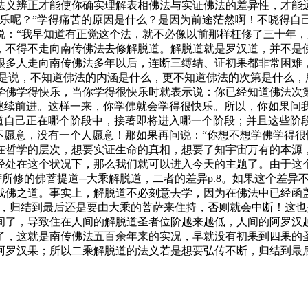
法义辨正才能使你确实理解表相佛法与实证佛法的差异性，才能
呢？”学得痛苦的原因是什么？是因为前途茫然啊！不晓得自己
说：“我早知道有正觉这个法，就不必像以前那样枉修了三十年，
，不得不走向南传佛法去修解脱道。解脱道就是罗汉道，并不是
很多人走向南传佛法多年以后，连断三缚结、证初果都非常困难
就是说，不知道佛法的内涵是什么，更不知道佛法的次第是什么
学佛学得快乐，当你学得很快乐时就表示说：你已经知道佛法次
继续前进。这样一来，你学佛就会学得很快乐。所以，你如果问我
知道自己正在哪个阶段中，接著即将进入哪一个阶段；并且这些阶
不愿意，没有一个人愿意！那如果再问说：“你想不想学佛学得很
哲学的层次，想要实证生命的真相，想要了知宇宙万有的本源，
经处在这个状况下，那么我们就可以进入今天的主题了。由于这
所修的佛菩提道─大乘解脱道，二者的差异p.8。如果这个差异
成佛之道。事实上，解脱道不必刻意去学，因为在佛法中已经函
道，归结到最后还是要由大乘的菩萨来住持，否则就会中断！这
间了，导致住在人间的解脱道圣者位阶越来越低，人间的阿罗汉
了，这就是南传佛法五百余年来的实况，早就没有初果到四果的
阿罗汉果；所以二乘解脱道的法义若是想要弘传不断，归结到最