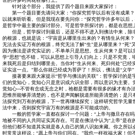
世的许多时间花在修行上。
针对这个部分，我提供了四个题目来跟大家探讨：
第一个题目要先请问大家：“你探究哲学以后有没有成果？”
以就来听听看。但是我现在要先问你：“探究哲学许多年以后，
是哲学中最主要的探讨部分。可是哲学所探讨的，都是在思想
但是，哲学探讨到最后，还是不得不进入到佛法中来，除非
的根源，也就是说：“宇宙是从哪里生出来的？有情生从何来
无法去实证万有的根源，终究无法了解“生”是从哪里来？“死
因为佛法是讲究实证的，不单单只是思想。生从何来？是可以实
学“思想”也不错，可以从思想上引导人们向上；只是不究竟，
来我死后是归结到哪里去。当你对“生从何来、死归何处”已经
证实这一点。”那么你就已经成为菩萨了！所以，佛法是“义学”
接著要来跟大家提示“哲学与佛法的关联”：哲学探讨的是宇
们的觉知心，觉知心只是意识或六识全部，而以意识为主要。
觉知心─不管有念或无念之时，祂都是需要有很多的缘才有办
思惟所能够弄清楚的，也不是声闻解脱道所能弄清楚的；是只
法探究到万有的根源，下一世再继续探究；这样研究哲学无量世
法中来，否则探究宇宙万有的根源是不可能成功的。
一般的哲学家一直都在探讨一个问题：“上帝与撒旦存在吗？
地被不同的人共同证实其存在。可是在佛法中认为“上帝”是在
但他们都不知道其实就是各人自己的第八识如来藏。你之所以
时常常这样说：“愿上帝与你们同在。”我也一样祝福大家！但不