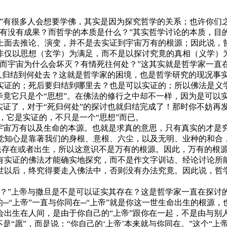
有很多人会想要学佛，其实是因为探究哲学的关系；也许你们
有没有成果？而哲学的本质是什么？”其实哲学讨论的本质，目
上面去推论、演变，并不是去实证到宇宙万有的根源；因此说，
仅以思想（玄学）为满足，而不是以探讨究竟的真相（义学）为
？而宇宙为什么会坏灭？有情死往何处？”这其实就是哲学家一直
”又归结到何处去？这就是哲学家的困境，也是哲学研究的现况事
证的；死后要归结到哪里去？也是可以实证的；所以佛法是义学
毕竟它只是个“思想”。在佛法的修行之中却不一样，因为是可以
实证了，对于“死归何处”的探讨也就归结完成了！那时你不妨再
，它是实证的，不只是一个“思想”而已。
宙万有以及生命的本源。也就是求真的意思，只有真实的才是
觉知心是靠著我们的身根、意根、六尘，以及无明、业种的和合
法存在或者出生，所以这意识不是万有的根源。因此，万有的根
有实证的佛法才能确实地探究，而不是作文字训诂、经论讨论所
以后，终究得要走入佛法中，否则没有办法究竟。因此说，哲学
”上帝与撒旦是不是可以证实其存在？这是哲学家一直在探讨
的─“上帝”一直与你同在─“上帝”就是你这一世生命出生的根源
会出生在人间，是由于你自己的“上帝”跟你在一起，不是由与别
是“愿”，而是说：“你自己的‘上帝’本来就与你同在。”这个“上