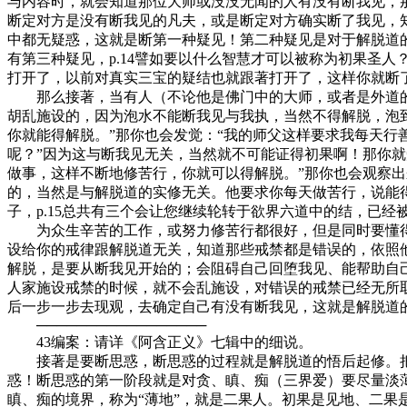
与内容时，就会知道那位大师或没没无闻的人有没有断我见，
断定对方是没有断我见的凡夫，或是断定对方确实断了我见，
中都无疑惑，这就是断第一种疑见！第二种疑见是对于解脱道
有第三种疑见，p.14譬如要以什么智慧才可以被称为初果圣
打开了，以前对真实三宝的疑结也就跟著打开了，这样你就断
那么接著，当有人（不论他是佛门中的大师，或者是外道的大
胡乱施设的，因为泡水不能断我见与我执，当然不得解脱，泡
你就能得解脱。”那你也会发觉：“我的师父这样要求我每天
呢？”因为这与断我见无关，当然就不可能证得初果啊！那你
做事，这样不断地修苦行，你就可以得解脱。”那你也会观察出
的，当然是与解脱道的实修无关。他要求你每天做苦行，说能
子，p.15总共有三个会让您继续轮转于欲界六道中的结，已
为众生辛苦的工作，或努力修苦行都很好，但是同时要懂得“
设给你的戒律跟解脱道无关，知道那些戒禁都是错误的，依照
解脱，是要从断我见开始的；会阻碍自己回堕我见、能帮助自
人家施设戒禁的时候，就不会乱施设，对错误的戒禁已经无所
后一步一步去现观，去确定自己有没有断我见，这就是解脱道的
─────────────────
43编案：请详《阿含正义》七辑中的细说。
接著是要断思惑，断思惑的过程就是解脱道的悟后起修。把
惑！断思惑的第一阶段就是对贪、瞋、痴（三界爱）要尽量淡薄
瞋、痴的境界，称为“薄地”，就是二果人。初果是见地、二