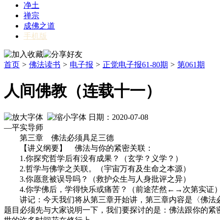
净土
禅宗
成佛之道
手机版
首页
>
佛法读书
>
电子报
>
正觉电子报61-80期
>
第061期
人间佛教（连载十一）
日期：2020-07-08
—平实导师
第三章 佛法必须具足三德
【讲义纲要】 佛法与你的紧密关联：
1.你探究哲学后有没有成果？（玄学？义学？）
2.哲学与佛学之关联。（宇宙万有及生命之本源）
3.你愿意被误导吗？（救护众生与人身批评之异）
4.你学佛后，学得快乐或痛苦？（前途茫然←→次第实证
讲记：今天我们将从第三章开始讲，第三章内容是〈佛法必须
题目必须先与大家说明一下，我们要探讨的是：佛法跟你的紧密