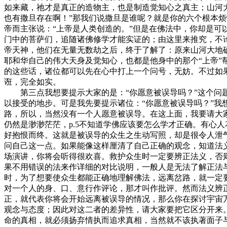
如来藏，祂才是真正的造物主，也是制造觉知心之真主；山河
也有撒旦存在啊！”那我们说撒旦是谁呢？就是你的六个根本
帝而主张说：“上帝是人类创造的。”但是在佛法中，你却是可以
门中的菩萨们，追随诸佛修学才能实证的；由这里来推究，不
帝天神，他们在无量无数劫之后，终于了解了：原来山河大地确
耶和华自己的伟大天身及觉知心，也都是他身中的那个“上帝
的这些话，诸位都可以先在心中打上一个问号，无妨。不过如
诳，完全如实。
第三点我想要提示大家的是：“你愿意被误导吗？”这个问题
以接受的地步。可是我先要提示诸位：“你愿意被误导吗？”
路，所以，当然没有一个人愿意被误导。在这上面，我要请大
仍然是渺渺茫茫，p.5不知道学佛应该要怎么学才正确。有心
好抱恨而终。这就是被误导的众生之生动写照，却是很令人泄
问自己这一点。如果能像这样厘清了自己正确的观念，知道法
场演讲，你将会听得很欢喜。救护众生时一定要辨正法义，否
果不用错误的法来作详细的对比说明，一般人是无法了解正法
时，为了想要使众生都能正确地理解佛法，远离岔路，就一定
对一个人的身、口、意行作评论，那才叫作批评。然而法义辨
正，就代表你将会开始远离被误导的情况，那么你在探讨宇宙万
观念与态度；因此对这二者的差异性，请大家要把它区分开来
命的真相，就必须扬弃情执而追求真相，当然就不该执著面子