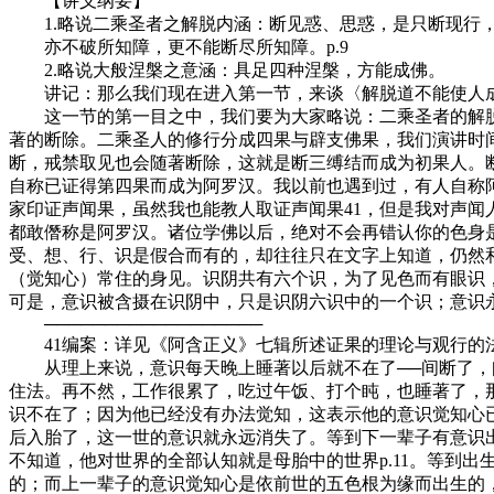
【讲义纲要】
1.略说二乘圣者之解脱内涵：断见惑、思惑，是只断现行
亦不破所知障，更不能断尽所知障。p.9
2.略说大般涅槃之意涵：具足四种涅槃，方能成佛。
讲记：那么我们现在进入第一节，来谈〈解脱道不能使人
这一节的第一目之中，我们要为大家略说：二乘圣者的解脱
著的断除。二乘圣人的修行分成四果与辟支佛果，我们演讲时
断，戒禁取见也会随著断除，这就是断三缚结而成为初果人。
自称已证得第四果而成为阿罗汉。我以前也遇到过，有人自称
家印证声闻果，虽然我也能教人取证声闻果41，但是我对声闻
都敢僭称是阿罗汉。诸位学佛以后，绝对不会再错认你的色身是
受、想、行、识是假合而有的，却往往只在文字上知道，仍然
（觉知心）常住的身见。识阴共有六个识，为了见色而有眼识
可是，意识被含摄在识阴中，只是识阴六识中的一个识；意识
──────────────────
41编案：详见《阿含正义》七辑所述证果的理论与观行的
从理上来说，意识每天晚上睡著以后就不在了──间断了，间
住法。再不然，工作很累了，吃过午饭、打个盹，也睡著了，
识不在了；因为他已经没有办法觉知，这表示他的意识觉知心
后入胎了，这一世的意识就永远消失了。等到下一辈子有意识
不知道，他对世界的全部认知就是母胎中的世界p.11。等到
的；而上一辈子的意识觉知心是依前世的五色根为缘而出生的