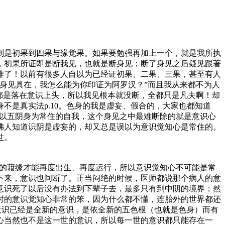
是初果到四果与缘觉果。如果要勉强再加上一个，就是我所执
，初果所证即是断我见，也就是断身见；断了身见之后疑见跟著
难了！以前有很多人自以为已经证初果、二果、三果，甚至有人
身见具在，我怎么能为你印证为阿罗汉？”而且我从来都不为人
？都是落在意识上头，所以我见根本就没断，全都只是凡夫啊！却
是真实法p.10。色身的我是虚妄、假合的，大家也都知道
都以五阴身为常住的自我，这个身见之中最难断除的就是意识心
佛人知道识阴是虚妄的，却又总是误以为意识觉知心是常住的。
世。
的藉缘才能再度出生、再度运行，所以意识觉知心不可能是常
下来，意识也间断了。正当闷绝的时候，医师都说那个病人的意
意识死了以后没有办法到下辈子去，最多只有到中阴的境界；然
时的意识觉知心非常的笨，因为什么都不懂，连胎外的世界都还
意识已经是全新的意识，是依全新的五色根（也就是色身）而有
心当然也不是这一世的意识，所以每一世的意识都只能存在一