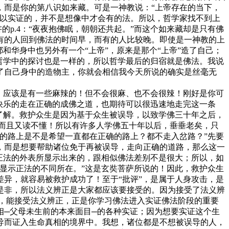
，而是你的第八识如来藏。可是一神教说：“上帝存在的当下，
可以实证的，并不是想像中才会有的法。所以，哲学家找不到上
的p.4：“夜夜抱佛眠，朝朝还共起。”而这个如来藏却是只有佛
有的人回到佛法的时间早，而有的人比较晚。即使是一神教的上
和华身中也另外有一个“上帝”，原来是那个“上帝”造了自己；
哲学中的探讨也是一样的，所以哲学最后的归宿就是佛法。我说
了自己身中的造物主，你就会相信我今天所说的确实是丝毫无
，应该是有一些麻辣的！但不会很麻、也不会很辣！刚好是你可
快乐的走在正确的成佛之道，也期待可以很迅速地走完这一条
了解。救护众生是因为基于众生被误导，以致学佛三十年之后，
？而且又读不懂！所以有许多人学佛五十年以后，垂垂老矣，只
的路上是不是希望一直都在正确的路上？都不走入岔路？”先要
，而是想要帮助诸位免于再被误导，走向正确的道路，那么这一
正法的外表所显示出来的，跟相似佛法差别不是很大；所以，如
显示正法的不同所在。”这是玄奘菩萨所说的！因此，救护众生
异，就容易被救护成功了！至于“批评”，是属于人身攻击，是
是非，所以法义辨正是大家都应该要接受的。因为接受了法义辨
以，能接受法义辨正，正是你学习佛法进入实证佛法阶段的重要
相─父母未生前的本来面目─的各种实证；因为想要实证这个生
导而证入生命真相的境界中。我想，诸位都是不想被误导的人，