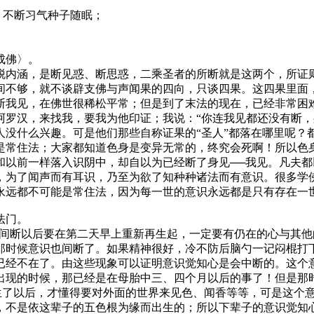
，不断习气种子随眠；
成佛〉。
内涵，是断见惑、断思惑，二乘圣者的所断就是这两个，所证则
间不够，就不谈辟支佛与声闻果的四向，只谈四果。这四果里面
断我见，在佛世很稀松平常；但是到了末法的现在，已经非常困
阿罗汉，来找我，要我为他印证；我说：“你连我见都还没有断，
人没什么兴趣。可是他们那些自称证果的“圣人”都落在哪里呢
常住法；大家都知道色身是变异无常的，终究会死啊！所以色身不
和以前一样落入识阴中，却自以为已经断了身见──我见。凡夫
，为了闻声而有耳识，乃至为欲了知种种诸法而有意识。很多学
永远都不可能是常住法，因为每一世的意识永远都是只有存在一
法门。
断以后要在第二天早上重新再生起，一定要有仍在的心与其他
那时候意识也间断了。如果精神很好，冷不防后脑勺一记闷棍打
已经不在了。由这些现象可以证明意识觉知心是会中断的。这个
出现的时候，那已经是在母胎中三、四个月以后的事了！但是那
出生了以后，才懂得要对外面的世界来见色、闻香等等，可是这个
，不是依这辈子的五色根为缘而出生的；所以下辈子的意识觉知