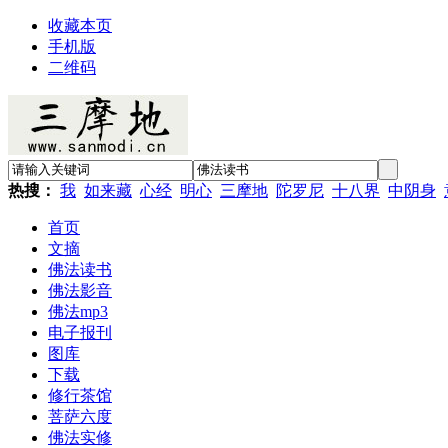
收藏本页
手机版
二维码
热搜：
我
如来藏
心经
明心
三摩地
陀罗尼
十八界
中阴身
首页
文摘
佛法读书
佛法影音
佛法mp3
电子报刊
图库
下载
修行茶馆
菩萨六度
佛法实修