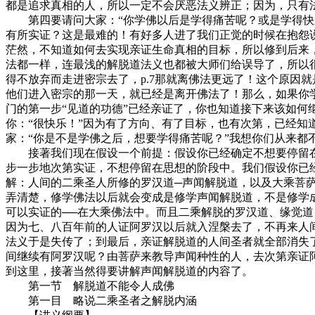
都是追求真相的人，所以一定不会厌恶法义辨正；因为，只有
第四要请问大家：“你学佛以后是学得痛苦呢？或是学得快乐
有所实证？这是最难的！有好多人进了我们正觉的时候在抱怨
茫然，不知道如何去实现亲证生命真相的目标，所以修到后来
法都一样，连最浅的解脱道法义也都被大师们给误导了，所以
得不放弃而走进密宗去了，p.7那就离佛法更远了！这个原因
他们进入密宗的那一天，就已经是离开佛法了！那么，如果你
门的第一步“见道的功德”已经亲证了，你也知道接下来该如何
你：“很快乐！”因为有了方向、有了目标，也有次第，已经
家：“你是不是学佛之后，想要学得痛苦呢？”我想你们从来都
接著我们现在假设一个前提：假设你已经确定不想要停留在
步一步地次第实证，不想停留在思想的阶段中。我们假设你已
解：人间的二乘圣人所修的罗汉道─声闻解脱道，以及大乘菩萨
弄清楚，修学佛法以后就会变成是修学声闻解脱道，不是修学
可以实证的──在大乘佛法中。而且二乘解脱的罗汉道、缘觉
因为七、八百年前的人证阿罗汉以后就入涅槃去了，不再来人
法义于是失传了；到最后，亲证解脱道的人间圣者就全部消失
间继续有阿罗汉呢？由菩萨来教导声闻种性的人，去次第亲证
到这里，接著当然得要讲解声闻解脱道的内容了。
第一节 解脱道不能令人成佛
第一目 略说二乘圣者之解脱内涵