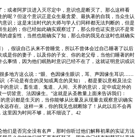
；或者阿罗汉进入灭尽定中，意识也是断灭了。那么这样看
住的呢？但这个意识正是众生最贪爱、最执著的自我，当众生认
的意识；这是末法时代的大师与学人们同样都无法判断的，但是
而生起的；你已经如此确实观察过了，那么你也证实意识不是常
阴的虚妄性，当然也能确实了知，那么你的我见在这时也就确实
有），假设自己从来不曾睡觉，所以不曾体会过自己睡著了以后
夫或是你的妻子，以及你的子女、你的老父母，当他们睡著的时
什么事情，因为他们眠熟时意识已经不在了，这就证明意识或识
很多地方这么说：“眼、色因缘生眼识，耳、声因缘生耳识……
意识（不论是有念的灵知或离念的灵知），都是要以意根及法尘
狱中的意识，畜生道、鬼道、人间、天界的意识，定中或定外的
彼一切皆意、法因缘生。”这就是从圣教量上面来告诉我们：
况下的意识都是生灭的，当你能够从比量及从现量去观察意识确实
是永远存在。这样一来，你的我见也就断除了！从此以后不会再
这里因为时间不够，就不细说了。42
他们是否完全没有名声，那时你听过他们解释初果的实证方法