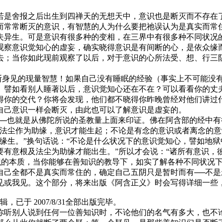
是舍报之后出生到四禅天的无想天中，意识也是断灭而不存在了
而常常断灭的意识，有智慧的人为什么要把祂误认为是真实而常
夫异生。可是意识有很多种的变相，在三界中有很多种不同状况
观察意识觉知心的虚妄，确实晓得意识是有间断的心，是依众缘
去；当你如此现前观察了以后，对于意识的心所法受、想、行三
断身见的现量智慧！如果自己没有睡眠的经验（事实上不可能没
。譬如看别人睡著以后，意识觉知心还在不在？可以看看你的丈
得你的交代？你将会发现，他们都不晓得你昨晚曾经对他们讲过
自己意识一样会断灭，由此也可以了解意识是虚妄的。
也就是从佛陀所说的圣教量上面来印证。佛在阿含部的经中有
与法尘作为助缘，意识才能生起；不论是有念的意识或者离念的
缘生。”换句话说：“不论是什么状况下的意识觉知心，譬如地
有意根及法尘为助缘才能出生。”所以才会说：“诸所有意识，
解意识的本质，当你能够在善知识的教导下，如实了解各种不同状
自己全都不是真实而常住的，确定自己五阴只是暂时而有──不
见或我见。这个部分，将来出版《阿含正义》时会写得详细一些，
已于 2007/8/31全部出版完毕。
听别人说到任何一位善知识时，不论他们的名气有多大，也不论