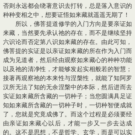
否则永远都会绕著意识去打转，总是落入意识的
种种变相之中，想要证悟如来藏就遥遥无期了！
所以，佛菩提道修学的入门方向是要亲证如
来藏，当然要先承认祂的存在，而不是继续坚持
六识论而否定第八识如来藏的存在。由此可知，
佛菩提的实证是以亲证如来藏的所在作为入门而
成为见道者，然后经由观察如来藏心的种种功能
以及祂的清净性，才能够发起实相般若的智慧；
接著再观察祂的本来性与涅槃性，就能了知阿罗
汉所无法了知的无余涅槃中的本际，然后进而去
实证如来藏所含藏的一切种子；当您圆满具足证
知如来藏所含藏的一切种子时，一切种智便成就
了，您就是究竟成佛了。而这个过程是必须要经
由亲证如来藏心以后，才能一步又一步去达成
的。这不是思想，不是哲学、玄学，而是可以实