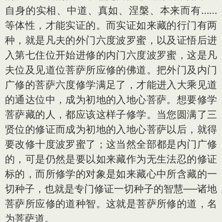
自身的实相、中道、真如、涅槃、本来而有……
等体性，才能实证的。而实证如来藏的行门有两
种，就是凡夫的外门六度波罗蜜，以及证悟后进
入第七住位开始进修的内门六度波罗蜜，这是凡
夫位及见道位菩萨所应修的佛道。把外门及内门
广修的菩萨六度修学满足了，才能进入大乘见道
的通达位中，成为初地的入地心菩萨。想要修学
菩萨藏的人，都应该这样子修学。当您圆满了三
贤位的修证而成为初地的入地心菩萨以后，就得
要改修十度波罗蜜了；这当然全部都是内门广修
的，可是仍然是要以如来藏作为无生法忍的修证
标的，而所修学的对象是如来藏心中所含藏的一
切种子，也就是专门修证一切种子的智慧──诸地
菩萨所应修的道种智。这就是菩萨所修的道，名
为菩萨道。