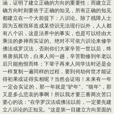
涵，证明了建立正确的方向的重要性；而建立正
确方向时则要依于正确的知见，所有正确的知见
都建立在一个大前提下：八识论。除了残障人士
因为五根毁坏造成某些识无法现行以外，人人都
有八个识，这是法界中的事实，也是可以经由大
乘法的参禅而实证的。绝对不可依六识论来修学
佛法或罗汉法，否则你们大家辛苦一世以后，终
将唐捐其功，白来人间一趟，辛苦勤修到年老以
后只能抱恨而终；下辈子再来人间学法时还是会
一样复制一遍同样的过程，要到何劫何世才能证
得初果或证得实相呢？当然会证啦！未来有一年
一定会实证的，那一年就是“驴年”、“猫年”，那
又是多么悲哀的事啊！所以我才要三番两次苦口
婆心的说：“在学罗汉法或佛法以前，一定要先建
立八识论的正知见。”这是第一目建立方向里面的