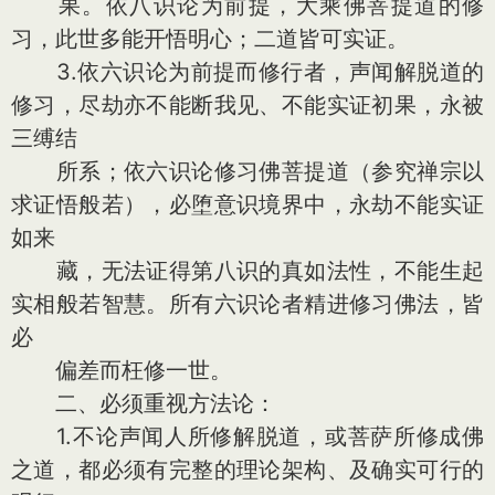
果。依八识论为前提，大乘佛菩提道的修
习，此世多能开悟明心；二道皆可实证。
3.依六识论为前提而修行者，声闻解脱道的
修习，尽劫亦不能断我见、不能实证初果，永被
三缚结
所系；依六识论修习佛菩提道（参究禅宗以
求证悟般若），必堕意识境界中，永劫不能实证
如来
藏，无法证得第八识的真如法性，不能生起
实相般若智慧。所有六识论者精进修习佛法，皆
必
偏差而枉修一世。
二、必须重视方法论：
1.不论声闻人所修解脱道，或菩萨所修成佛
之道，都必须有完整的理论架构、及确实可行的