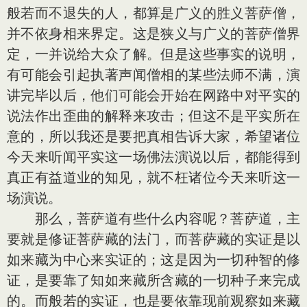
般若而不退失的人，都算是广义的胜义菩萨僧，
并不依身相来界定。这是狭义与广义的菩萨僧界
定，一并说给大众了解。但是这些事实的说明，
有可能会引起执著声闻僧相的某些法师不满，演
讲完毕以后，他们可能会开始在网路中对平实的
说法作出歪曲的解释来攻击；但这不是平实所在
意的，所以我还是要把真相告诉大家，希望诸位
今天来听闻平实这一场佛法演说以后，都能得到
真正有益道业的知见，就不枉诸位今天来听这一
场演说。
那么，菩萨道有些什么内容呢？菩萨道，主
要就是修证菩萨藏的法门，而菩萨藏的实证是以
如来藏为中心来实证的；这是因为一切种智的修
证，是要靠了知如来藏所含藏的一切种子来完成
的。而般若的实证，也是要依靠现前观察如来藏