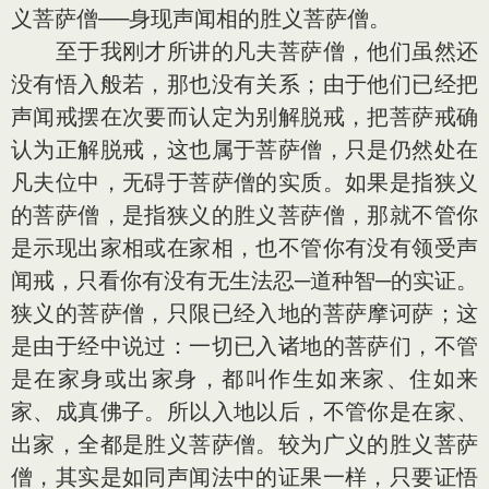
义菩萨僧──身现声闻相的胜义菩萨僧。
至于我刚才所讲的凡夫菩萨僧，他们虽然还
没有悟入般若，那也没有关系；由于他们已经把
声闻戒摆在次要而认定为别解脱戒，把菩萨戒确
认为正解脱戒，这也属于菩萨僧，只是仍然处在
凡夫位中，无碍于菩萨僧的实质。如果是指狭义
的菩萨僧，是指狭义的胜义菩萨僧，那就不管你
是示现出家相或在家相，也不管你有没有领受声
闻戒，只看你有没有无生法忍─道种智─的实证。
狭义的菩萨僧，只限已经入地的菩萨摩诃萨；这
是由于经中说过：一切已入诸地的菩萨们，不管
是在家身或出家身，都叫作生如来家、住如来
家、成真佛子。所以入地以后，不管你是在家、
出家，全都是胜义菩萨僧。较为广义的胜义菩萨
僧，其实是如同声闻法中的证果一样，只要证悟