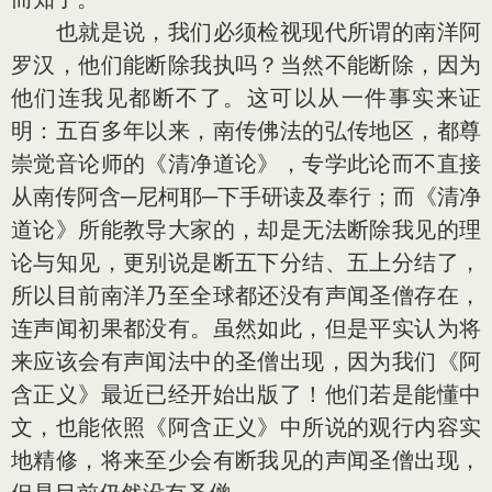
也就是说，我们必须检视现代所谓的南洋阿
罗汉，他们能断除我执吗？当然不能断除，因为
他们连我见都断不了。这可以从一件事实来证
明：五百多年以来，南传佛法的弘传地区，都尊
崇觉音论师的《清净道论》，专学此论而不直接
从南传阿含─尼柯耶─下手研读及奉行；而《清净
道论》所能教导大家的，却是无法断除我见的理
论与知见，更别说是断五下分结、五上分结了，
所以目前南洋乃至全球都还没有声闻圣僧存在，
连声闻初果都没有。虽然如此，但是平实认为将
来应该会有声闻法中的圣僧出现，因为我们《阿
含正义》最近已经开始出版了！他们若是能懂中
文，也能依照《阿含正义》中所说的观行内容实
地精修，将来至少会有断我见的声闻圣僧出现，