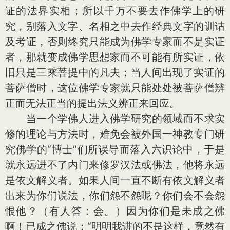
证的法界实相；所以千万不要去作佛学上的研
究，别落入文字、名相之中去作经典文字的训诂
及考证，否则终究只能成为佛学专家而不是实证
者，那就变成佛学思想家而不可能有所实证，依
旧只是三乘菩提中的凡夫；当人间出现了实证的
菩萨僧时，这位佛学专家就只能处处被菩萨僧辨
正而无法正当的提出法义辨正来回应。
当一个学佛人进入佛学研究的领域而不求实
修的理论与方法时，难免会被外国一神教专门研
究佛学的“博士”们所误导而落入六识论中，于是
就永远进不了内门来修罗汉法或佛法，他将永远
是依文解义者。如果人间一直不断有依文解义者
出来为你们说法，你们怨不怨呢？你们会不会怨
恨他？（有人答：会。）因为你们是未成之佛
啊！已成之佛说：“明明我讲的不是这样，竟然有