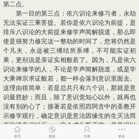
第二点。
第一目的第三点：依六识论来修习者，永劫
无法实证三乘菩提。若你是依六识论为前提，是
排斥八识论的大前提来修学声闻解脱道，那么即
使是很努力修完这一整劫的时间了，您将仍然是
个凡夫，永远被三缚结所系缚，不可能实证初
果，更别说是亲证实相般若了。因为，凡是依六
识论来修学的人，不论是学声闻解脱道，或是学
大乘禅宗求证般若，都一样会落到意识里面去。
这理由很简单：若是总共只有六个识，那就是意
识最胜妙；而且，除了意识觉知心以外，就再也
没有别的心了；接著若是依照四阿含中的圣教开
示修学观行，确定意识是意法因缘生的生灭法而
否定了意识以后，一定会成为断灭空；若是误以
为否定六识以后会成为断灭空，就不肯否定意识
首页
频道
文摘
更多