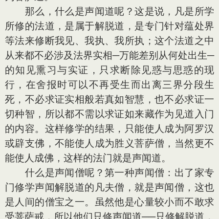
那么，什么是声闻道呢？这是说，凡是所学
所修的法道，是属于解脱道，是专门针对蕴处界
等法来修断我见、我执、我所执；这个法道之中
从来都不必涉及法界实相─万能差别从何处出生─
的知见熏习与实证，只求断除见惑与思惑的现
行，在舍报时可以不再受生而出离三界分段生
死，不必求证实相般若真如智慧，也不必求证一
切种智，所以都不需以求证如来藏作为见道入门
的内容。这样修学的结果，只能使人成为阿罗汉
或辟支佛，不能使人成为胜义菩萨僧，当然更不
能使人成佛，这样的法门就是声闻道。
什么是声闻僧呢？第一种声闻僧：出了家专
门修学声闻解脱道的凡夫僧，就是声闻僧，这也
是人间的僧宝之一。虽然他是心量较小而不敢求
受菩萨戒，所以他们只修声闻道──只修解脱道，