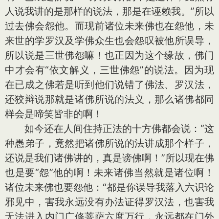
人说我讲的是那样的说法，那是在诬赖我。”所以
过去佛会怨他。而现前诸位未来佛也在怨他，未
来世的学罗汉及学佛众生也会怨叹被他所误导，
所以说是三世佛怨嘛！也正因为这个缘故，佛门
中才会有“依文解义，三世佛怨”的说法。因为现
在已成之佛若是听到他们说错了佛法、罗汉法，
还狡辩说那就是诸佛所说的法义，那么诸佛都同
样会是啼笑皆非的啊！
如今还在人间住持正法的十方佛都会说：“这
种愚弟子，竟然把诸佛所说的法讲成那个样子，
还说是我们诸佛讲的，真是谤佛啊！”所以现在佛
也是要“怨”他的啊！未来诸佛当然就是诸位啊！
诸位未来佛也要怨他：“都是你误导我落入六识论
邪见中，害我永远没有办法证得罗汉法，也害我
无法进入内门广修菩萨六度万行，永远都在门外