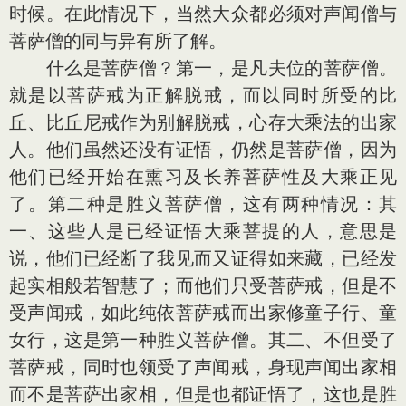
时候。在此情况下，当然大众都必须对声闻僧与
菩萨僧的同与异有所了解。
什么是菩萨僧？第一，是凡夫位的菩萨僧。
就是以菩萨戒为正解脱戒，而以同时所受的比
丘、比丘尼戒作为别解脱戒，心存大乘法的出家
人。他们虽然还没有证悟，仍然是菩萨僧，因为
他们已经开始在熏习及长养菩萨性及大乘正见
了。第二种是胜义菩萨僧，这有两种情况：其
一、这些人是已经证悟大乘菩提的人，意思是
说，他们已经断了我见而又证得如来藏，已经发
起实相般若智慧了；而他们只受菩萨戒，但是不
受声闻戒，如此纯依菩萨戒而出家修童子行、童
女行，这是第一种胜义菩萨僧。其二、不但受了
菩萨戒，同时也领受了声闻戒，身现声闻出家相
而不是菩萨出家相，但是也都证悟了，这也是胜