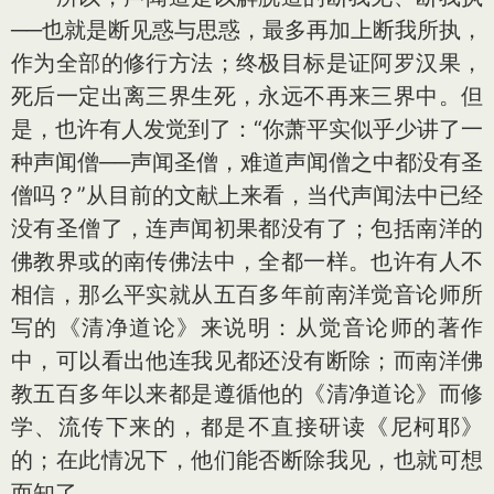
──也就是断见惑与思惑，最多再加上断我所执，
作为全部的修行方法；终极目标是证阿罗汉果，
死后一定出离三界生死，永远不再来三界中。但
是，也许有人发觉到了：“你萧平实似乎少讲了一
种声闻僧──声闻圣僧，难道声闻僧之中都没有圣
僧吗？”从目前的文献上来看，当代声闻法中已经
没有圣僧了，连声闻初果都没有了；包括南洋的
佛教界或的南传佛法中，全都一样。也许有人不
相信，那么平实就从五百多年前南洋觉音论师所
写的《清净道论》来说明：从觉音论师的著作
中，可以看出他连我见都还没有断除；而南洋佛
教五百多年以来都是遵循他的《清净道论》而修
学、流传下来的，都是不直接研读《尼柯耶》
的；在此情况下，他们能否断除我见，也就可想
而知了。