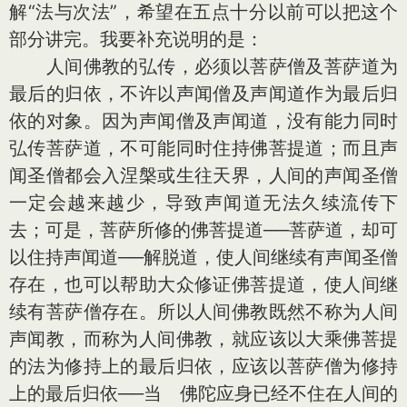
解“法与次法”，希望在五点十分以前可以把这个
部分讲完。我要补充说明的是：
人间佛教的弘传，必须以菩萨僧及菩萨道为
最后的归依，不许以声闻僧及声闻道作为最后归
依的对象。因为声闻僧及声闻道，没有能力同时
弘传菩萨道，不可能同时住持佛菩提道；而且声
闻圣僧都会入涅槃或生往天界，人间的声闻圣僧
一定会越来越少，导致声闻道无法久续流传下
去；可是，菩萨所修的佛菩提道──菩萨道，却可
以住持声闻道──解脱道，使人间继续有声闻圣僧
存在，也可以帮助大众修证佛菩提道，使人间继
续有菩萨僧存在。所以人间佛教既然不称为人间
声闻教，而称为人间佛教，就应该以大乘佛菩提
的法为修持上的最后归依，应该以菩萨僧为修持
上的最后归依──当 佛陀应身已经不住在人间的