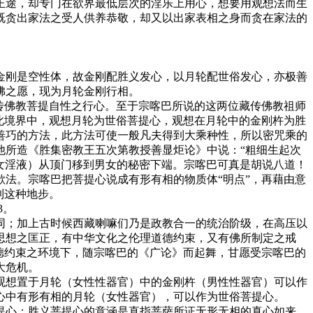
正途，却专门在欲界最低层次的淫乐上用心，想要用观想法而生
既贪出家法之受人供养恭敬，却又以出家表相之身而贪在家法的
刚是空性体，故金刚配胜义发心，以月轮配世俗发心，亦极善
佛之愿，现为月轮金刚行相。
传佛教菩提自性之行心。至于宗喀巴所说的这两位藏传佛教祖师
此境界中，观想月轮为世俗菩提心，观想在月轮中的金刚杵为胜
善巧的方法，此方法可使一般凡夫得到大乘种性，所以密咒乘的
他所造《胜集密教王五次第教授善显炬论》中说：“粗细生起次
、女淫液）从顶门移到男女的秘密下端。宗喀巴可真是胡说八道！
法。宗喀巴把菩提心说成有形有相的物质体“明点”，再藉由意
到这种地步。
3。
；加上古时候西藏喇嘛们乃是政教合一的统治阶级，在高压以
思想之匡正，有中华文化之伦理道德约束，又有佛所制定之戒
德约束之环境下，随宗喀巴的《广论》而起舞，甘愿受宗喀巴的
大危机。
想置于月轮（女性性器官）中的金刚杵（男性性器官）可以作
心中有形有相的月轮（女性器官），可以作为世俗菩提心。
心；胜义菩提心的意涵是直指菩萨所证无形无相的真心如来