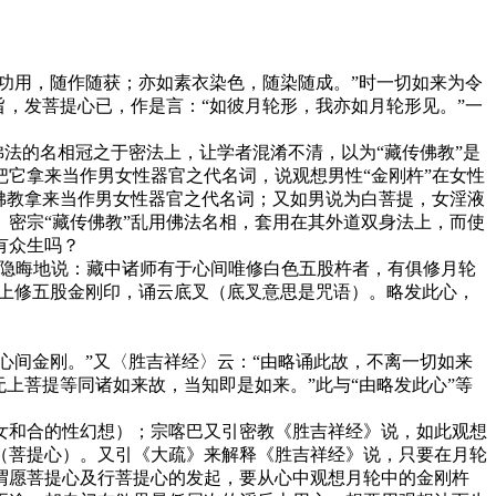
功用，随作随获；亦如素衣染色，随染随成。”时一切如来为令
，发菩提心已，作是言：“如彼月轮形，我亦如月轮形见。”一
法的名相冠之于密法上，让学者混淆不清，以为“藏传佛教”是
它拿来当作男女性器官之代名词，说观想男性“金刚杵”在女性
佛教拿来当作男女性器官之代名词；又如男说为白菩提，女淫液
密宗“藏传佛教”乱用佛法名相，套用在其外道双身法上，而使
有众生吗？
页中隐晦地说：藏中诸师有于心间唯修白色五股杵者，有俱修月轮
月上修五股金刚印，诵云底叉（底叉意思是咒语）。略发此心，
间金刚。”又〈胜吉祥经〉云：“由略诵此故，不离一切如来
上菩提等同诸如来故，当知即是如来。”此与“由略发此心”等
和合的性幻想）；宗喀巴又引密教《胜吉祥经》说，如此观想
（菩提心）。又引《大疏》来解释《胜吉祥经》说，只要在月轮
谓愿菩提心及行菩提心的发起，要从心中观想月轮中的金刚杵