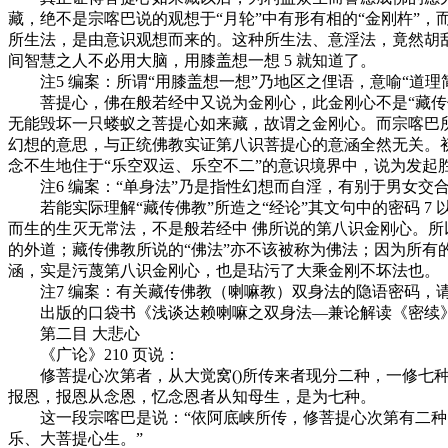
藏，绝不是宗喀巴说的观想于“月轮”中有形有相的“金刚杵”，
所生法，是由意识观想而来的。这种所生法、意淫法，竟然胡
间智慧之人不必用大脑，用膝盖想一想 5 就知道了。
注5 编案：所谓“用膝盖想一想”乃地区之俚语，意喻“道理
菩提心，佛在般若经中又说为金刚心，此金刚心不是“藏传佛
无能毁坏一只蝼蚁之菩提心如来藏，故谓之金刚心。而宗喀巴所
幻想的意思，与正统佛教实证第八识菩提心的意涵全然无关。
念不生地住于“乐空双运、乐空不二”的意识境界中，说为发起
注6 编案：“单身法”乃是指性幻想而自淫，有别于男女交合
若能实际理解“藏传佛教”所造之“经论”其文句中的密码 7
而生的生灭无常法，不是般若经中 佛所说的第八识金刚心。
的外道；藏传佛教所说的“佛法”亦不该被称为佛法；因为所有
涵，实是污蔑第八识金刚心，也是玷污了大乘金刚不坏法也。
注7 编案：有关藏传佛教（喇嘛教）双身法的隐语密码，请
出版的口袋书《浅谈达赖喇嘛之双身法—兼论解读《密续》之达
第二目 大悲心
《广论》210 页说：
修菩提心次第者，从大觉窝()所传来者现分二种，一修七种
报恩，报恩从念恩，忆念恩者从知母生，是为七种。
这一段宗喀巴是说：“依阿底峡所传，修菩提心次第有二种，
乐、大菩提心生。”