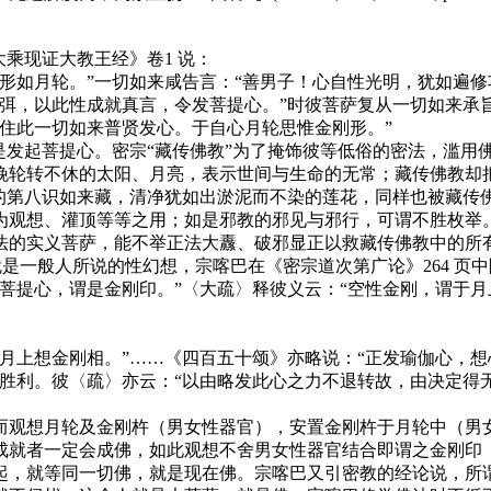
乘现证大教王经》卷1 说：
如月轮。”一切如来咸告言：“善男子！心自性光明，犹如遍修
弭，以此性成就真言，令发菩提心。”时彼菩萨复从一切如来承旨
住此一切如来普贤发心。于自心月轮思惟金刚形。”
发起菩提心。密宗“藏传佛教”为了掩饰彼等低俗的密法，滥用佛
晚轮转不休的太阳、月亮，表示世间与生命的无常；藏传佛教却把
刚的第八识如来藏，清净犹如出淤泥而不染的莲花，同样也被藏传
为观想、灌顶等等之用；如是邪教的邪见与邪行，可谓不胜枚举。
法的实义菩萨，能不举正法大纛、破邪显正以救藏传佛教中的所
就是一般人所说的性幻想，宗喀巴在《密宗道次第广论》264 
菩提心，谓是金刚印。”〈大疏〉释彼义云：“空性金刚，谓于
上想金刚相。”……《四百五十颂》亦略说：“正发瑜伽心，想心
胜利。彼〈疏〉亦云：“以由略发此心之力不退转故，由决定得无
观想月轮及金刚杵（男女性器官），安置金刚杵于月轮中（男女
成就者一定会成佛，如此观想不舍男女性器官结合即谓之金刚印
起，就等同一切佛，就是现在佛。宗喀巴又引密教的经论说，所