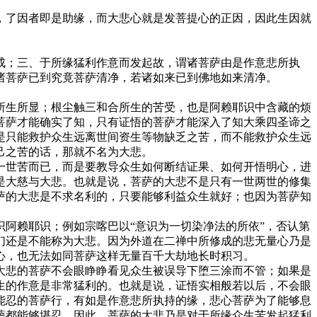
了因者即是助缘，而大悲心就是发菩提心的正因，因此生因就
；三、于所缘猛利作意而发起故，谓诸菩萨由是作意悲所执
诸菩萨已到究竟菩萨清净，若诸如来已到佛地如来清净。
生所显；根尘触三和合所生的苦受，也是阿赖耶识中含藏的烦
菩萨才能确实了知，只有证悟的菩萨才能深入了知大乘四圣谛之
是只能救护众生远离世间资生等物缺乏之苦，而不能救护众生远
己之苦的话，那就不名为大悲。
世苦而已，而是要教导众生如何断结证果、如何开悟明心，进
是大慈与大悲。也就是说，菩萨的大悲不是只有一世两世的修集
萨的大悲是不求名利的，只要能够利益众生就好；也因为菩萨知
阿赖耶识；例如宗喀巴以“意识为一切染净法的所依”，否认第
们还是不能称为大悲。因为外道在二禅中所修成的悲无量心乃是
心，也无法如同菩萨这样无量百千大劫地长时积习。
悲的菩萨不会眼睁睁看见众生被误导下堕三涂而不管；如果是
生的作意是非常猛利的。也就是说，证悟实相般若以后，不会眼
能忍的菩萨行，有如是作意悲所执持的缘，悲心菩萨为了能够息
萨都能够堪忍。因此，菩萨的大悲乃是对于所缘众生苦发起猛利