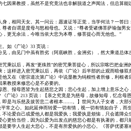
七因果教授，虽然不是究竟法也非解脱道之声闻法，但总算能以
身，相同天女。其一问云：愿速证等正觉，当学何法？一答曰：
，尊者自谓是度母与怒相母也。又说：“尊者受诸佛菩萨瑜伽男
心，更无余法，今唯当依大悲为本尊，修菩提心而无他也。”
如《广论》33 页说：
见，由见门中虽有胜劣（阿底峡胜，金洲劣），然大乘道总体次
乘以后，再发“更殊胜”的密咒乘菩提心，所以宗喀巴把金洲
乘；这样进入密咒乘以后，再依《广论》后半部的止观而暗修双
是他又在《密宗道次第广论》中说显教为钝根性者所修，利根者
因果教授来修悲心是不必要的。
恩、报母恩皆为生起慈悲之因；悲心生起，加上增上意乐之心，
？《广论》213 页说：【亲之究竟是为慈母，故修知母，忆念
，即是与乐慈及拔苦悲二者根本……。】世间为人子女者，大部
稀松平常之心。如此延伸而转爱一切有情，视一切有情如自子，而
，不论爱自己或爱他人都是我爱执；我爱执是烦恼，只会遮障众
爱心更恰当些，因为以爱为出发点的慈悲心都是有执著的，都只
要学人生起大悲心，不是有所爱执的小悲心。《菩萨优婆塞戒