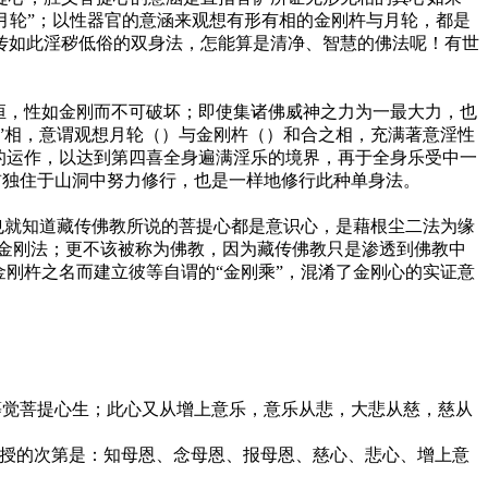
“月轮”；以性器官的意涵来观想有形有相的金刚杵与月轮，都是
传如此淫秽低俗的双身法，怎能算是清净、智慧的佛法呢！有世
恒，性如金刚而不可破坏；即使集诸佛威神之力为一最大力，也
”相，意谓观想月轮（）与金刚杵（）和合之相，充满著意淫性
的运作，以达到第四喜全身遍满淫乐的境界，再于全身乐受中一
前独住于山洞中努力修行，也是一样地修行此种单身法。
也就知道藏传佛教所说的菩提心都是意识心，是藉根尘二法为缘
金刚法；更不该被称为佛教，因为藏传佛教只是渗透到佛教中
刚杵之名而建立彼等自谓的“金刚乘”，混淆了金刚心的实证意
觉菩提心生；此心又从增上意乐，意乐从悲，大悲从慈，慈从
授的次第是：知母恩、念母恩、报母恩、慈心、悲心、增上意