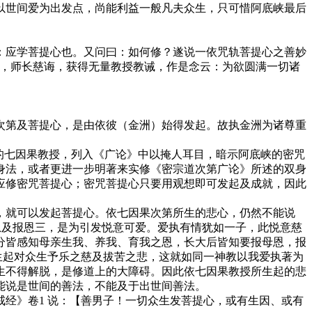
世间爱为出发点，尚能利益一般凡夫众生，只可惜阿底峡最后
应学菩提心也。又问曰：如何修？遂说一依咒轨菩提心之善妙
女，师长慈诲，获得无量教授教诫，作是念云：为欲圆满一切诸
第及菩提心，是由依彼（金洲）始得发起。故执金洲为诸尊重
的七因果教授，列入《广论》中以掩人耳目，暗示阿底峡的密咒
身法，或者更进一步明著来实修《密宗道次第广论》所述的双身
应修密咒菩提心；密咒菩提心只要用观想即可发起及成就，因此
就可以发起菩提心。依七因果次第所生的悲心，仍然不能说
母恩及报恩三，是为引发悦意可爱。爱执有情犹如一子，此悦意慈
分皆感知母亲生我、养我、育我之恩，长大后皆知要报母恩，报
生起对众生予乐之慈及拔苦之悲，这就如同一神教以我爱执著为
生不得解脱，是修道上的大障碍。因此依七因果教授所生起的悲
能说是世间的善法，不能及于出世间善法。
经》卷1 说：【善男子！一切众生发菩提心，或有生因、或有