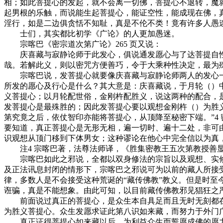
相；如此菩提心的发起，就不会离一切佛，菩提心不退转，魔
起男根的乐触，而说能生起菩提心，能证空性，能成现在佛，
淫行，如是二边俱贪恬不知耻，真是不伦不类！竟有许多人愚
士们，其实都比初学《广论》的人更加愚迷。
宗喀巴《密宗道次第广论》265 页又说：
庆喜藏与寂静论师于此发心，俱说通发愿心与了达菩提自性
哉。若解此义，则以密咒方便善巧，令于大乘种性决定，最为
宗喀巴说，发菩提心就要像庆喜藏与寂静论师两人的发心一样
所发的愿心及行心是什么？其大意是：庆喜藏说，于月轮（）
义菩提心；以月轮配世俗，金刚杵配胜义，说这两种的配合，
发菩提心是最殊胜的；因此发菩提心要以观想金刚杵（）为胜
第究竟之后，依仗智印亦能将菩提心，从顶降至秘密下端。”4
要知道，真正菩提心是无形无相，遍一切时、遍十二处，非可
识观想从顶门移到下体男女；这种谬论在他心中完全信以为真，
注4 宗喀巴著，法尊法师译，《胜集密教王五次第教授善显炬论》
宗喀巴如此之邪说，全都以双身修法的宗旨以及观想、实修
及正法讯息封闭的情形下，宗喀巴之邪说可为以前的藏人所接
律，多数人是不会接受这种荒诞的“藏传佛教”教义。但是时
诳骗，真是不能想象。由此可知，以目前藏传佛教邪见猖狂之
前面说过真正的菩提心，是众生本自具足而且无时无刻都在
为胜义菩提心。众生发愿求证此第八识如来藏，而努力于外门
真正证得菩提心如来藏以后，为利益众生而誓愿成佛的愿力