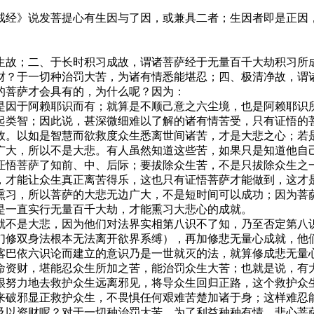
经》说发菩提心有生因与了因，或兼具二者；生因者即是正因，
故；二、于长时积习成故，谓诸菩萨经于无量百千大劫积习所成
财？于一切种治罚大苦，为诸有情悉能堪忍；四、极清净故，谓
菩萨才会具有的，为什么呢？因为：
因于阿赖耶识而有；就算是不顺己意之六尘境，也是阿赖耶识所
起类智；因此说，甚深微细难以了解的诸有情苦受，只有证悟的
故。以如是智慧而欲救度众生悉离世间诸苦，才是大悲之心；若
广大，所以不是大悲。有人虽然知道这些苦，如果只是知道他自
悟菩萨了知前、中、后际；要拔除众生苦，不是只拔除众生之一
，才能让众生真正离苦得乐，这也只有证悟菩萨才能做到，这才
熏习，所以菩萨的大悲无边广大，不是短时间可以成功；因为菩
是一直实行无量百千大劫，才能熏习大悲心的成就。
是大悲，因为他们对法界实相第八识不了知，乃至否定第八识
们修双身法根本无法离开欲界系缚），再加修悲无量心成就，他
喀巴依六识论而建立的意识乃是一世就灭的法，就算修成悲无量
资财，堪能忍众生所加之苦，能治罚众生大苦；也就是说，有大
很努力地去救护众生远离邪见，将导众生回归正路，这个救护众
来破邪显正救护众生，不畏惧任何艰难苦楚加诸于身；这样难忍
及以资财呢？对于一切种治罚大苦，为了利益种种有情，悲心菩