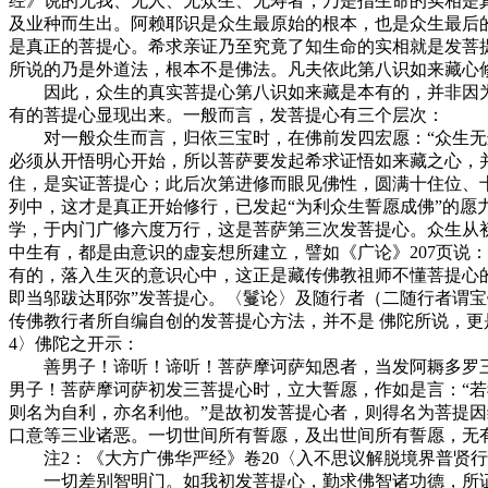
经》说的无我、无人、无众生、无寿者，乃是指生命的实相是
及业种而生出。阿赖耶识是众生最原始的根本，也是众生最后
是真正的菩提心。希求亲证乃至究竟了知生命的实相就是发菩
所说的乃是外道法，根本不是佛法。凡夫依此第八识如来藏心
因此，众生的真实菩提心第八识如来藏是本有的，并非因为
有的菩提心显现出来。一般而言，发菩提心有三个层次：
对一般众生而言，归依三宝时，在佛前发四宏愿：“众生无边
必须从开悟明心开始，所以菩萨要发起希求证悟如来藏之心，
住，是实证菩提心；此后次第进修而眼见佛性，圆满十住位、
列中，这才是真正开始修行，已发起“为利众生誓愿成佛”的
学，于内门广修六度万行，这是菩萨第三次发菩提心。众生从
中生有，都是由意识的虚妄想所建立，譬如《广论》207页说
有的，落入生灭的意识心中，这正是藏传佛教祖师不懂菩提心的
即当邬跋达耶弥”发菩提心。〈鬘论〉及随行者（二随行者谓
传佛教行者所自编自创的发菩提心方法，并不是 佛陀所说，更
4〉佛陀之开示：
善男子！谛听！谛听！菩萨摩诃萨知恩者，当发阿耨多罗三
男子！菩萨摩诃萨初发三菩提心时，立大誓愿，作如是言：“
则名为自利，亦名利他。”是故初发菩提心者，则得名为菩提
口意等三业诸恶。一切世间所有誓愿，及出世间所有誓愿，无
注2：《大方广佛华严经》卷20〈入不思议解脱境界普贤行
一切差别智明门。如我初发菩提心，勤求佛智诸功德，所证无边解脱门，为