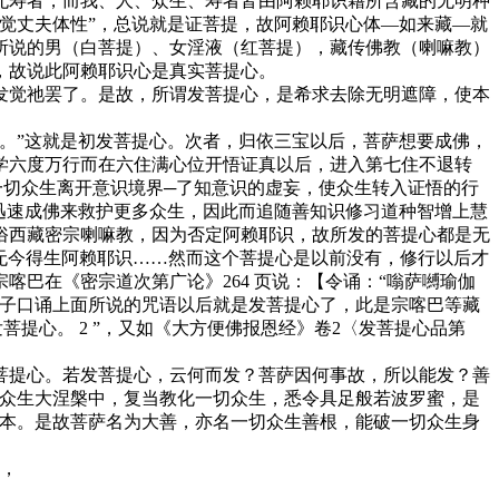
无寿者，而我、人、众生、寿者皆由阿赖耶识藉所含藏的无明种
觉丈夫体性”，总说就是证菩提，故阿赖耶识心体—如来藏—就
所说的男（白菩提）、女淫液（红菩提），藏传佛教（喇嘛教）
，故说此阿赖耶识心是真实菩提心。
觉祂罢了。是故，所谓发菩提心，是希求去除无明遮障，使本
。”这就是初发菩提心。次者，归依三宝以后，菩萨想要成佛，
学六度万行而在六住满心位开悟证真以后，进入第七住不退转
一切众生离开意识境界─了知意识的虚妄，使众生转入证悟的行
迅速成佛来救护更多众生，因此而追随善知识修习道种智增上慧
俗西藏密宗喇嘛教，因为否定阿赖耶识，故所发的菩提心都是无
先无今得生阿赖耶识……然而这个菩提心是以前没有，修行以后才
巴在《密宗道次第广论》264 页说：【令诵：“嗡萨嚩瑜伽
弟子口诵上面所说的咒语以后就是发菩提心了，此是宗喀巴等藏
提心。 2 ”，又如《大方便佛报恩经》卷2〈发菩提心品第
提心。若发菩提心，云何而发？菩萨因何事故，所以能发？善
切众生大涅槃中，复当教化一切众生，悉令具足般若波罗蜜，是
根本。是故菩萨名为大善，亦名一切众生善根，能破一切众生身
，