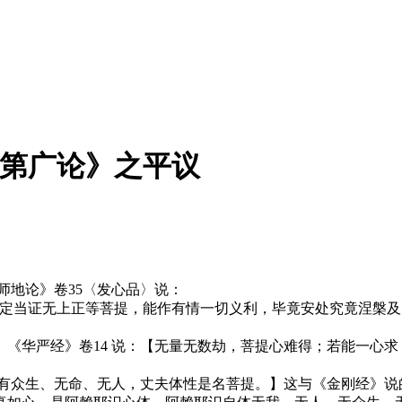
次第广论》之平议
地论》卷35〈发心品〉说：
当证无上正等菩提，能作有情一切义利，毕竟安处究竟涅槃及
华严经》卷14 说：【无量无数劫，菩提心难得；若能一心求
有众生、无命、无人，丈夫体性是名菩提。】这与《金刚经》说