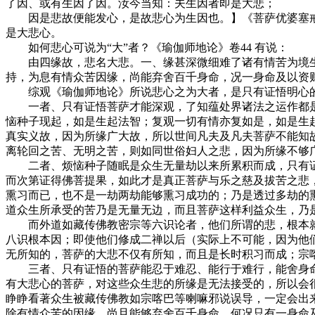
了因、或有生因了因。汝今当知：夫生因者即是大悲；
因是悲故便能发心，是故悲心为生因也。】《菩萨优婆塞戒
是大悲心。
如何悲心可说为“大”者？《瑜伽师地论》卷44 有说：
由四缘故，悲名大悲。一、缘甚深微细难了诸有情苦为境生
持，为息有情众苦因缘，尚能弃舍百千身命，况一身命及以资
综观《瑜伽师地论》所说悲心之为大者，是只有证悟明心的
一者、只有证悟菩萨才能深观，了知蕴处界诸法之运作都是
恼种子现起，如是生起法智；复观一切有情亦复如是，如是生
真实义故，因为所缘广大故，所以世间凡夫及凡夫菩萨不能知
离轮回之苦、无明之苦，则如同世俗妇人之悲，因为所缘不够
二者、烦恼种子随眠是众生无量劫以来所累积而成，只有证
而次第证得佛菩提果，如此才是真正菩萨与乐之慈及拔苦之悲
熏习而已，也不是一劫两劫能够熏习成功的；乃是透过多劫的
道众生所承受的苦乃是无量无边，而且菩萨这样利益众生，乃
而外道如藏传佛教密宗等六识论者，他们所谓的悲，根本就不
八识根本因；即使他们修成二禅以后（实际上不可能，因为他
无所知的，菩萨的大悲不仅有所知，而且是长时积习而成；宗
三者、只有证悟的菩萨能忍于难忍、能行于难行，能舍身命
有大悲心的菩萨，对这些众生悲的所缘是无法接受的，所以会
睁睁看著众生被藏传佛教如宗喀巴等喇嘛邪说误导，一定会出
除有情众苦的因缘，尚且能够弃舍百千身命，何况只有一身命