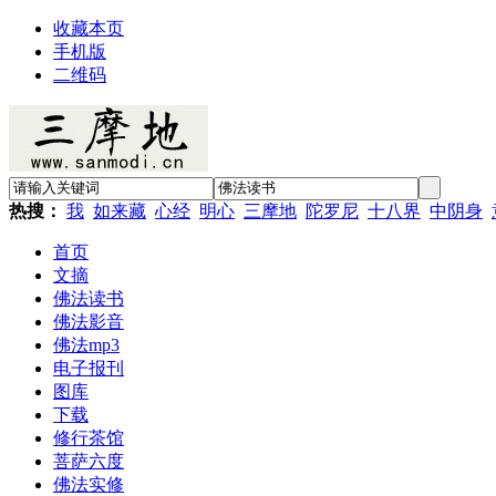
收藏本页
手机版
二维码
热搜：
我
如来藏
心经
明心
三摩地
陀罗尼
十八界
中阴身
首页
文摘
佛法读书
佛法影音
佛法mp3
电子报刊
图库
下载
修行茶馆
菩萨六度
佛法实修