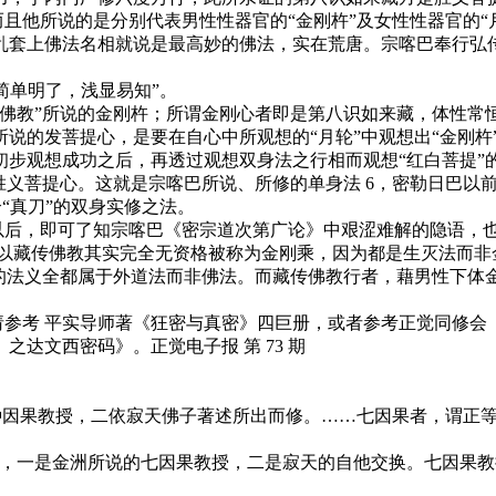
而且他所说的是分别代表男性性器官的“金刚杵”及女性性器官的
乱套上佛法名相就说是最高妙的佛法，实在荒唐。宗喀巴奉行弘
简单明了，浅显易知”。
教”所说的金刚杵；所谓金刚心者即是第八识如来藏，体性常
说的发菩提心，是要在自心中所观想的“月轮”中观想出“金刚杵
初步观想成功之后，再透过观想双身法之行相而观想“红白菩提”
胜义菩提心。这就是宗喀巴所说、所修的单身法 6，密勒日巴以
“真刀”的双身实修之法。
 以后，即可了知宗喀巴《密宗道次第广论》中艰涩难解的隐语，
所以藏传佛教其实完全无资格被称为金刚乘，因为都是生灭法而非
的法义全都属于外道法而非佛法。而藏传佛教行者，藉男性下体金
参考 平实导师著《狂密与真密》四巨册，或者参考正觉同修会
文西密码》。正觉电子报 第 73 期
因果教授，二依寂天佛子著述所出而修。……七因果者，谓正等
一是金洲所说的七因果教授，二是寂天的自他交换。七因果教