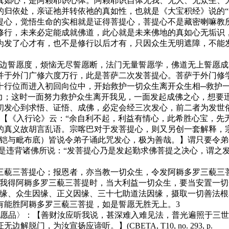
真如心，是阿赖耶识心体。阿赖耶识自体无我、无人、无众生、
的归依处，亲证祂并转依祂的真如性，也就是《大宝积经》说的“
提心，觉悟生命的实相就是证得菩提心，菩提心不是藏密喇嘛教
修行，未来必定能成就佛道，此心就是未来佛地的真如心无垢识
发了心才有，也不是修行以后才有，只因众生无明遮障，不能发
誓愿度，烦恼无尽誓愿断，法门无量誓愿学，佛道无上誓愿成
并于外门广修六度万行，此是菩萨二次发菩提心。菩萨于外门修
十行位而进入初回向位中，开始救护一切众生离开众生相─救护
愿力；这时一面努力救护众生离开我见，一面发起成佛之心，想要
初发心到求悟、证悟、成佛，必定会经三次发心，前二者为发世
：【《入行论》云：“余自利不起，利益有情心，此希胜心宝，
真义故胡言乱语。宗喀巴对于发菩提心，则又另创一套解释，宗喀
宝铠与毗布底）皆说令弟子诵此咒发心，极为善哉。】谓只要令
是违背诸佛所说：“发菩提心乃是发起勤求佛菩提之决心，谓之发菩
藐三菩提心；报恩者，亦当教一切众生，令发阿耨多罗三藐三菩
若我得阿耨多罗三藐三菩提时，当大利益一切众生，要当安置一
因缘、众生因缘、正义因缘、三十七助道法因缘，摄取一切善法
有能胜阿耨多罗三藐三菩提，如是誓愿无胜无上。3
愿品〉：【善财汝应听我说，甚深难入难见法，普光遍照于三世
汝宣扬应谛听。】(CBETA, T10, no. 293, p.