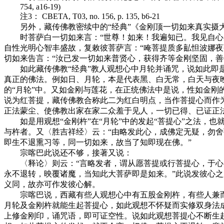
754, a16-19)
注3： CBETA, T03, no. 156, p. 135, b6-21
另外，藏传佛教密续中的“经典”《金刚顶一切如来真实摄大
时菩萨白一切如来言：“世尊！如来！我遍知已。我见自心形
自性光明心智丰盛故，复敕彼菩萨言：“唵菩提质多畆怛波娜夜
切如来告言：“汝已发一切如来普贤心，获得齐等金刚坚固，善
如此藏传佛教“经典”教人观想心中月轮并诵咒，说如此即是
真正的佛法。例如日、月轮，本是代表黑、白无常，白天与夜
的“月轮”中。又如金刚与莲花，在正统佛法中是说，性如金
说为红菩提，藏传佛教合称此二为红白明点，当作菩提心而作
正法蒙尘、使佛教出家在家二众羞于见人，一切已得、已证正
如是用观想“金刚杵”在“月轮”中的发起“菩提心”之法，也
与杵者。又〈胜吉祥经〉云：“由略发此心，成佛定无疑，勿舍
即生不退熏习等，同一切如来，故当了知即现在佛。”
宗喀巴此说还不够，接著又说：
〈释论〉则云：“言略发者，谓从愿菩提或行菩提心，于心月
永不退转，映覆诸魔，当知此大菩萨即是如来。”此说发彼心之
义同，故亦可作发彼心解。
宗喀巴说，西藏有些人观想心中有五股金刚杵，有些人兼而
月轮及金刚杵就能生起菩提心，如此观想不怀疑而实修双身法
上修金刚印，诵咒语，即可证空性。说如此观想菩提心不断生