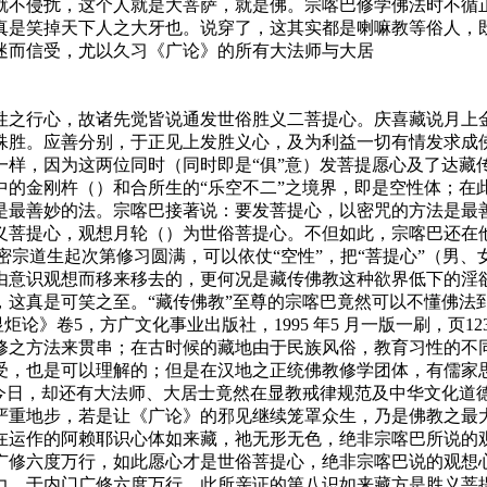
就不侵扰，这个人就是大菩萨，就是佛。宗喀巴修学佛法时不循
真是笑掉天下人之大牙也。说穿了，这其实都是喇嘛教等俗人，
迷而信受，尤以久习《广论》的所有大法师与大居
之行心，故诸先觉皆说通发世俗胜义二菩提心。庆喜藏说月上金
殊胜。应善分别，于正见上发胜义心，及为利益一切有情发求成
，因为这两位同时（同时即是“俱”意）发菩提愿心及了达藏
中的金刚杵（）和合所生的“乐空不二”之境界，即是空性体；在
是最善妙的法。宗喀巴接著说：要发菩提心，以密咒的方法是最
义菩提心，观想月轮（）为世俗菩提心。不但如此，宗喀巴还在
 密宗道生起次第修习圆满，可以依仗“空性”，把“菩提心”（男
由意识观想而移来移去的，更何况是藏传佛教这种欲界低下的淫欲
这真是可笑之至。“藏传佛教”至尊的宗喀巴竟然可以不懂佛法
卷5，方广文化事业出版社，1995 年5 月一版一刷，页12
之方法来贯串；在古时候的藏地由于民族风俗，教育习性的不同
受，也是可以理解的；但是在汉地之正统佛教修学团体，有儒家
至今日，却还有大法师、大居士竟然在显教戒律规范及中华文化道
严重地步，若是让《广论》的邪见继续笼罩众生，乃是佛教之最
运作的阿赖耶识心体如来藏，祂无形无色，绝非宗喀巴所说的观
广修六度万行，如此愿心才是世俗菩提心，绝非宗喀巴说的观想
，于内门广修六度万行，此所亲证的第八识如来藏方是胜义菩提