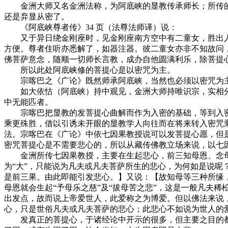
金洲大师又名金洲法称，为阿底峡的显教传承师长；所传的
还是弃显从密了。
《阿底峡尊者传》34 页（法尊法师译）说：
又于异日绕金刚座时，见金刚座南方空中有二童女，胜出人
方便。尊者住听亦悉解了，如器注器。彼二童女亦非不知故问
佛菩萨意念，随顺一切师长言教，成办自他圆满利乐，除菩提
所以此处阿底峡修的菩提心是以密咒为主。
宗喀巴之《广论》既然师承阿底峡，当然也必须以密咒为主。
如大依怙（阿底峡）持中观见，金洲大师持唯识宗，实相分
中无能匹者。
宗喀巴把显教的发菩提心曲解而作为入密的基础，等到入密咒
乘更殊胜，借以引诱未开眼的显教学人向往而在将来转入密咒
法。宗喀巴在《广论》中依七因果教授说可以发菩提心愿，但
密咒菩提心是不需要悲心的，所以从藏传佛教立场来说，以七
金洲所传七因果教授，主要在生起悲心，前三知母恩、念母
为“大”，只能说为凡夫或凡夫菩萨所生的悲心，为何如是说呢
是前三果。由此即能引发悲心。】又说：【故知母等三种所缘
母恩就会生起“予母乐之慈”及“拔母苦之悲”，这是一般凡夫
出发点，故而说上帝爱世人，此爱称之为博爱。但以佛法来说
心，只是世俗凡夫或凡夫菩萨的悲心；此悲心不如说为世人的
发真正的菩提心，于诸经论中开示的很多，但主要之目的都是