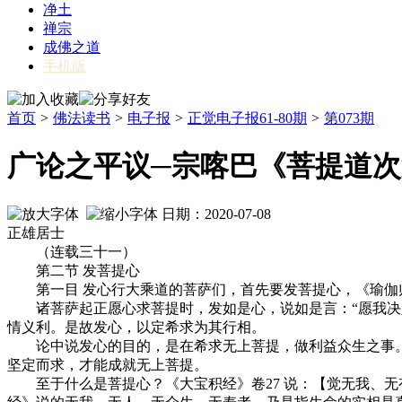
净土
禅宗
成佛之道
手机版
首页
>
佛法读书
>
电子报
>
正觉电子报61-80期
>
第073期
广论之平议─宗喀巴《菩提道
日期：2020-07-08
正雄居士
（连载三十一）
第二节 发菩提心
第一目 发心行大乘道的菩萨们，首先要发菩提心，《瑜伽师
诸菩萨起正愿心求菩提时，发如是心，说如是言：“愿我决定
情义利。是故发心，以定希求为其行相。
论中说发心的目的，是在希求无上菩提，做利益众生之事。《
坚定而求，才能成就无上菩提。
至于什么是菩提心？《大宝积经》卷27 说：【觉无我、无