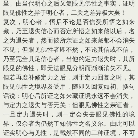
呈。由当代明心之后又复眼见佛性之事实，证明
眼见佛性之异于明心者，二关之差异极大矣！
复次，明心者，悟后不论是否信受所悟之如来
藏，乃至退失信心而否定所悟之如来藏以后，名
之为退失者，然而彼所亲证之如来藏都不会消失
不见；但眼见佛性者即不然，不论其信或不信，
乃至完全具足信心者，当他的定力退失时，其所
眼见的佛性，即无法眼见分明而渐渐消失不见。
但若再度补修定力之后，则于定力回复之时，其
眼见佛性之境界及受用，随即又回复如初。换句
话说：明心后所证之如来藏证境永远不会消失，
与定力之退失与否无关；但眼见佛性之亲证者，
一旦定力退失时，则一定会失去眼见佛性的境
界，仅余者为仍然了知佛性之名义尔。由此可以
证实明心与见性，是截然不同的二种证境，不可