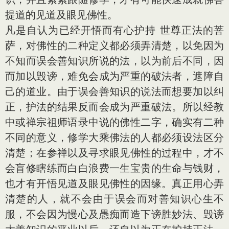
提道的见道及眼见佛性。
凡是自认为已经开悟而有心护持 世尊正法的菩
萨，对佛性的二种定义都必须弄清楚，以免因为
不知而误会善知识所说的法，以为前后不同，因
而加以毁谤，难免会成为严重的破法者，遮障自
己的道业。由于误会善知识的说法而想要加以纠
正，护法的结果反而会成为严重破法。所以经教
中或禅宗祖师语录中说的佛性二字，确实有二种
不同的意义，修学大乘佛法的人都必须设法区分
清楚；在参禅以及寻求眼见佛性的过程中，才不
会盲修瞎练而白白浪费一生宝贵的生命与钱财，
也才有开悟见道及眼见佛性的因缘。真正用心弄
清楚的人，就不会由于误会而对善知识心生不
服，不会因为慢心及愚痴而造下谤胜妙法、毁谤