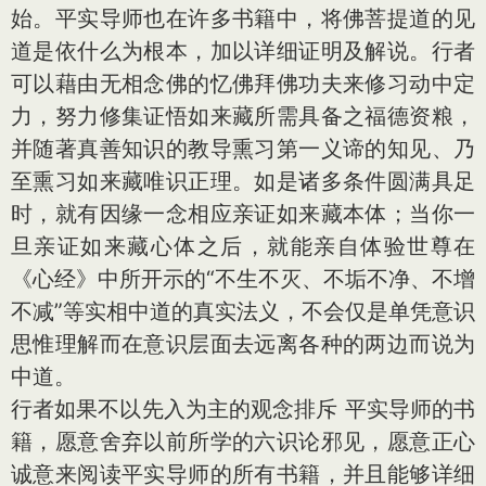
始。平实导师也在许多书籍中，将佛菩提道的见
道是依什么为根本，加以详细证明及解说。行者
可以藉由无相念佛的忆佛拜佛功夫来修习动中定
力，努力修集证悟如来藏所需具备之福德资粮，
并随著真善知识的教导熏习第一义谛的知见、乃
至熏习如来藏唯识正理。如是诸多条件圆满具足
时，就有因缘一念相应亲证如来藏本体；当你一
旦亲证如来藏心体之后，就能亲自体验世尊在
《心经》中所开示的“不生不灭、不垢不净、不增
不减”等实相中道的真实法义，不会仅是单凭意识
思惟理解而在意识层面去远离各种的两边而说为
中道。
行者如果不以先入为主的观念排斥 平实导师的书
籍，愿意舍弃以前所学的六识论邪见，愿意正心
诚意来阅读平实导师的所有书籍，并且能够详细