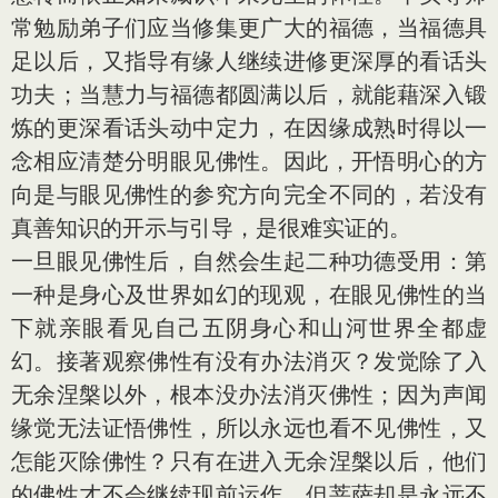
常勉励弟子们应当修集更广大的福德，当福德具
足以后，又指导有缘人继续进修更深厚的看话头
功夫；当慧力与福德都圆满以后，就能藉深入锻
炼的更深看话头动中定力，在因缘成熟时得以一
念相应清楚分明眼见佛性。因此，开悟明心的方
向是与眼见佛性的参究方向完全不同的，若没有
真善知识的开示与引导，是很难实证的。
一旦眼见佛性后，自然会生起二种功德受用：第
一种是身心及世界如幻的现观，在眼见佛性的当
下就亲眼看见自己五阴身心和山河世界全都虚
幻。接著观察佛性有没有办法消灭？发觉除了入
无余涅槃以外，根本没办法消灭佛性；因为声闻
缘觉无法证悟佛性，所以永远也看不见佛性，又
怎能灭除佛性？只有在进入无余涅槃以后，他们
的佛性才不会继续现前运作。但菩萨却是永远不