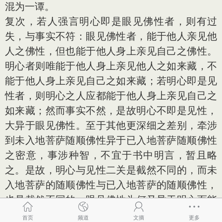
混为一谭。
复次，若人强言明心即是眼见佛性者，则有过
失，与事实不符：眼见佛性者，能于他人亲见他
人之佛性，但也能于他人身上亲见自己之佛性。
明心者则唯能于他人身上亲见他人之如来藏，不
能于他人身上亲见自己之如来藏；若明心即是见
性者，则明心之人应都能于他人身上亲见自己之
如来藏；然而事实不然，是故明心不即是见性，
大异于眼见佛性。至于其他更深细之差别，牵涉
到未入地菩萨随顺佛性异于已入地菩萨随顺佛性
之密意，事涉种智，不宜于书中明言，暂且略
之。是故，明心与见性二关是截然不同的，而未
入地菩萨的随顺佛性与已入地菩萨的随顺佛性，
也是截然不同的；眼见佛性为何又异于明心而能
够在山河大地上亲见之？亲见佛性遍满山河大
首页
频道
文摘
更多