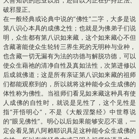
大善知识的恶业以后，还自以为正在护持正法、
破邪显正。
在一般经典或论典中说的“佛性”二字，大多是说
第八识心本具的成佛之性；也就是为佛弟子们说
明，众生都有第八识如来藏，这个如来藏心不但
含藏著能使众生轮转三界生死的无明种与业种，
也含藏一切无漏有为法的功德与解脱功德，可以
使众生藉祂的清净自性及真如法性，次第进修以
后成就佛道；这是所有亲证第八识如来藏的祖师
们都能观察到的，所以就将这种能令众生成佛的
体性称为佛性。当祖师们看见如来藏这种具有使
人成佛的自性时，就说是见性了，这个见性是
指“开悟明心”，不是《大般涅槃经》中世尊说
的“眼见佛性”。明心以后如果能够安忍不退，一
定会看见第八阿赖耶识具足这种能令众生成佛的