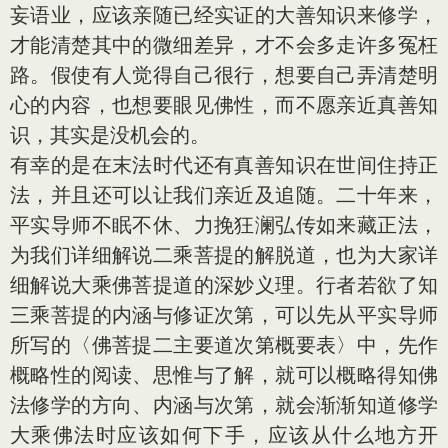
妄语业，应该亲随已经实证的大善知识来修学，
才能清楚其中的微细差异，才不会多走许多冤枉
路。假使有人觉得自己很行，想要自己弄清楚明
心的内容，也想要眼见佛性，而不愿亲近真善知
识，其实是没机会的。
有幸的是在末法时代还有真善知识在世间住持正
法，并且还可以让我们亲近及追随。二十年来，
平实导师不眠不休、力挽狂澜弘传如来藏正法，
为我们详细解说二乘菩提的解脱道，也为大家详
细解说大乘佛菩提道的深妙义理。行者若欲了知
三乘菩提的内涵与修证次第，可以先从平实导师
所写的〈佛菩提二主要道次第概要表〉中，先作
概略性的阅读、思惟与了解，就可以概略得知佛
法修学的方向、内涵与次第，就会渐渐知道修学
大乘佛法时应该如何下手，应该从什么地方开