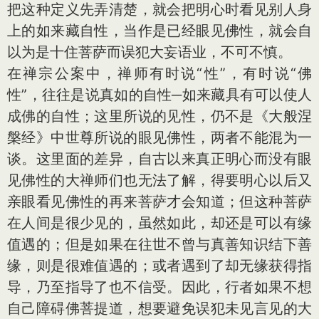
把这种定义先弄清楚，就会把明心时看见别人身
上的如来藏自性，当作是已经眼见佛性，就会自
以为是十住菩萨而误犯大妄语业，不可不慎。
在禅宗公案中，禅师有时说“性”，有时说“佛
性”，往往是说真如的自性─如来藏具有可以使人
成佛的自性；这里所说的见性，仍不是《大般涅
槃经》中世尊所说的眼见佛性，两者不能混为一
谈。这里面的差异，自古以来真正明心而没有眼
见佛性的大禅师们也无法了解，得要明心以后又
亲眼看见佛性的再来菩萨才会知道；但这种菩萨
在人间是很少见的，虽然如此，却还是可以有缘
值遇的；但是如果在往世不曾与真善知识结下善
缘，则是很难值遇的；或者遇到了却无缘获得指
导，乃至指导了也不信受。因此，行者如果不想
自己障碍佛菩提道，想要避免误犯未见言见的大