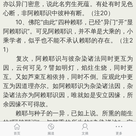
亦以异门密意，说此名穷生死蕴。有处有时见色
心断，非阿赖耶识中彼种有断。（注20）
10、佛陀“由此”四种赖耶，已经“异门”开“显
阿赖耶识”。可见阿赖耶识，并不单是大乘的，小
乘学者，似乎也不能不承认赖耶的存在。（注2
1）
复次，阿赖耶识与彼杂染诸法同时更互为
因，云何可见？譬如明灯，焰炷生烧，同时更
互。又如芦束互相依持，同时不倒。应观此中更
互为因道理亦尔。如阿赖耶识为杂染诸法因，杂
染诸法亦为阿赖耶识因，唯就如是安立因缘，所
余因缘不可得故。
赖耶与种子的一异，已如上说。所熏的能生
的“阿赖耶识”，与能熏的所生的“杂染诸法”，它
们“同时更互为因”的关系，又怎么“可”以“见
首页
频道
文摘
更多