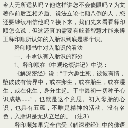
令人无所适从吗？他这样讲您不会傻眼吗？为文
著作前后互相矛盾、说法立论七颠八倒的人，您
还要继续相信他吗？接下来，我们先来看看释印
顺怎么说，但这还真的需要有般若智慧才能来辨
正释印顺所认知的入胎识到底是哪个识。
释印顺书中对入胎识的看法
一、不承认有入胎识的部分
1、释印顺在《中观论颂讲记》中说：
《解深密经》说：“于六趣生死，彼彼有情，
堕彼彼有情界中，或在卵生，或在胎生，或在湿
生，或在化生，身分生起。于中最初一切种子心
识成熟……”，也就是这个意思。初入母胎的心
识，也具有五蕴，不唯是精神的活动。没有名
色，入胎识是无从立足的。（注3）
释印顺如果完全信受《解深密经》中的佛语