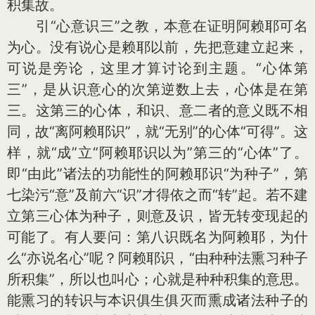
积集故。
引“心意识三”之教，本意在证明阿赖耶可名
为心。没有说心是赖耶以前，先把意建立起来，
可说是旁论，这里才算讨论到主题。“心体第
三”，是从识意心的次第逆数上去，心体是在第
三。这第三的心体，和识、意二者的意义既不相
同，故“离阿赖耶识”，就“无别”的心体“可得”。这
样，就“成”立“阿赖耶识以为”第三的“心体”了。
即“由此”诸法的功能性的阿赖耶识“为种子”，第
七染污“意”及前六“识”才得依之而“转”起。若不建
立第三心体为种子，则意及识，皆无转变现起的
可能了。有人要问：第八识既名为阿赖耶，为什
么“亦说名心”呢？阿赖耶识，“由种种法熏习种子
所积集”，所以也叫心；心就是种种积集的意思。
能熏习的转识与本识俱生俱灭而熏成诸法种子的