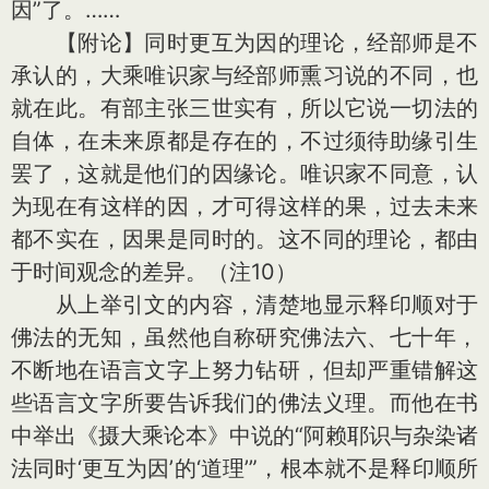
因”了。……
【附论】同时更互为因的理论，经部师是不
承认的，大乘唯识家与经部师熏习说的不同，也
就在此。有部主张三世实有，所以它说一切法的
自体，在未来原都是存在的，不过须待助缘引生
罢了，这就是他们的因缘论。唯识家不同意，认
为现在有这样的因，才可得这样的果，过去未来
都不实在，因果是同时的。这不同的理论，都由
于时间观念的差异。（注10）
从上举引文的内容，清楚地显示释印顺对于
佛法的无知，虽然他自称研究佛法六、七十年，
不断地在语言文字上努力钻研，但却严重错解这
些语言文字所要告诉我们的佛法义理。而他在书
中举出《摄大乘论本》中说的“阿赖耶识与杂染诸
法同时‘更互为因’的‘道理’”，根本就不是释印顺所