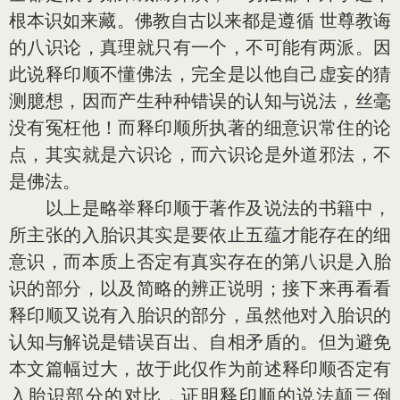
根本识如来藏。佛教自古以来都是遵循 世尊教诲
的八识论，真理就只有一个，不可能有两派。因
此说释印顺不懂佛法，完全是以他自己虚妄的猜
测臆想，因而产生种种错误的认知与说法，丝毫
没有冤枉他！而释印顺所执著的细意识常住的论
点，其实就是六识论，而六识论是外道邪法，不
是佛法。
以上是略举释印顺于著作及说法的书籍中，
所主张的入胎识其实是要依止五蕴才能存在的细
意识，而本质上否定有真实存在的第八识是入胎
识的部分，以及简略的辨正说明；接下来再看看
释印顺又说有入胎识的部分，虽然他对入胎识的
认知与解说是错误百出、自相矛盾的。但为避免
本文篇幅过大，故于此仅作为前述释印顺否定有
入胎识部分的对比，证明释印顺的说法颠三倒