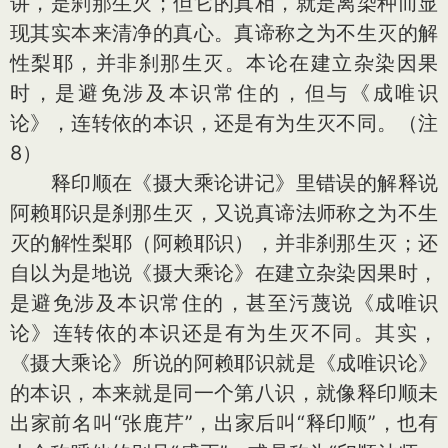
讲，是刹那生灭；但它的真相，就是离染种而显
现其实本来清净的真心。真谛称之为不生灭的解
性梨耶，并非刹那生灭。本论在建立杂染因果
时，是避免涉及本识常住的，但与《成唯识
论》，连转依的本识，还是有为生灭不同。（注
8）
释印顺在《摄大乘论讲记》里错误的解释说
阿赖耶识是刹那生灭，又说真谛法师称之为不生
灭的解性梨耶（阿赖耶识），并非刹那生灭；还
自以为是地说《摄大乘论》在建立杂染因果时，
是避免涉及本识常住的，甚至污蔑说《成唯识
论》连转依的本识还是有为生灭不同。其实，
《摄大乘论》所说的阿赖耶识就是《成唯识论》
的本识，本来就是同一个第八识，就像释印顺未
出家前名叫“张鹿芹”，出家后叫“释印顺”，也有