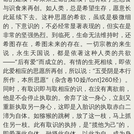
与识食来再创。如人类，总是希望生存，愿意长
此延续下去。这种思愿的希欲，虽或是极微细
的，下意识的，不必经常显著表现的，但实在是
非常的坚强热烈。到临死，生命无法维持时，还
希图存在，希图未来的存在。一切宗教的来生
说，永生天国说，都是依著这种人类的共欲
——“后有爱”而成立的。有情的生死相续，即依
此爱相应的思愿所再创，所以说：“五受阴是本行
所作，本所思愿”（杂含卷10嬠/font]260经）。
同时，有取识即与取相应的识，在没有离欲前，
他是不会停止执取的。舍弃了这一身心，立刻又
重新执取另一身心，这即是入胎识的执取赤白二
渧为自体。如猕猴的跳树，放了这一枝，马上抓
住另一枝。此有取识的执持，是“揽他为己”的，
即爱著此自体，融摄此自体，以此为自，成为身