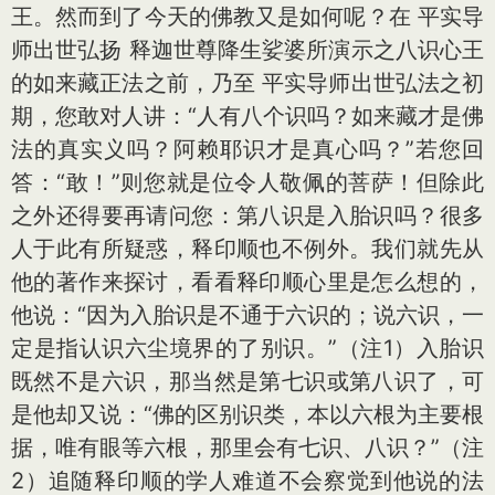
王。然而到了今天的佛教又是如何呢？在 平实导
师出世弘扬 释迦世尊降生娑婆所演示之八识心王
的如来藏正法之前，乃至 平实导师出世弘法之初
期，您敢对人讲：“人有八个识吗？如来藏才是佛
法的真实义吗？阿赖耶识才是真心吗？”若您回
答：“敢！”则您就是位令人敬佩的菩萨！但除此
之外还得要再请问您：第八识是入胎识吗？很多
人于此有所疑惑，释印顺也不例外。我们就先从
他的著作来探讨，看看释印顺心里是怎么想的，
他说：“因为入胎识是不通于六识的；说六识，一
定是指认识六尘境界的了别识。”（注1）入胎识
既然不是六识，那当然是第七识或第八识了，可
是他却又说：“佛的区别识类，本以六根为主要根
据，唯有眼等六根，那里会有七识、八识？”（注
2）追随释印顺的学人难道不会察觉到他说的法