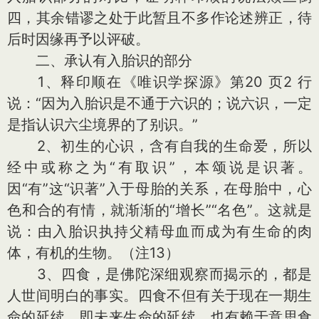
四，其余错谬之处于此暂且不多作论述辨正，待
后时因缘再予以评破。
二、承认有入胎识的部分
1、释印顺在《唯识学探源》第20 页2 行
说：“因为入胎识是不通于六识的；说六识，一定
是指认识六尘境界的了别识。”
2、初生的心识，含有自我的生命爱，所以
经中或称之为“有取识”，本颂说是识著。
因“有”这“识著”入于母胎的关系，在母胎中，心
色和合的有情，就渐渐的“增长”“名色”。这就是
说：由入胎识执持父精母血而成为有生命的肉
体，有机的生物。（注13）
3、四食，是佛陀深细观察而揭示的，都是
人世间明白的事实。四食不但有关于现在一期生
命的延续，即未来生命的延续，也有赖于意思食