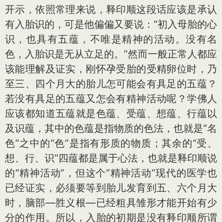
开示，依照常理来说，释印顺这段话应该是承认
有入胎识的，可是他偏偏又要说：“初入母胎的心
识，也具有五蕴，不唯是精神的活动。没有名
色，入胎识是无从立足的。”然而一般正常人都应
该能理解及证实，刚怀孕受胎的受精卵位时，乃
至三、四个月大的胎儿怎可能会有具足的五蕴？
若没有具足的五蕴又怎会有精神活动呢？学佛人
应该都知道五蕴就是色蕴、受蕴、想蕴、行蕴以
及识蕴，其中的色蕴是指物质的色法，也就是“名
色”之中的“色”是指有形质的物质；其余的“受、
想、行、识”四蕴都是属于心法，也就是释印顺说
的“精神活动”，但这个“精神活动”现代的医学也
已经证实，必须要等到胎儿发育到五、六个月大
时，脑部—胜义根—已经粗具雏形才能开始有少
分的作用。所以，入胎的初期是没有释印顺所谓