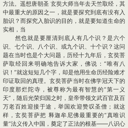
方法。遥想唐朝圣 玄奘大师当年去天竺取经，其
中最重大的原因之一，就是要探究到底有没有入
胎识？而探究入胎识的目的，就是要知道生命的
实相，当
然也就是要厘清到底人有几个识？是六个
识、七个识、八个识、或九个识、十个识？这问
题在当时也是个大问题，历经十九年后，玄奘菩
萨取经回来明确地告诉大家，佛说：“唯有八
识！”就这短短几个字，却是他用生命历经险难才
印证取回的真理。玄奘菩萨当时在佛学冠天下的
印度那烂陀寺，被尊称为最有智慧的“第一义
天”，随后光荣归国之时，皇帝带领文武百官及百
万老百姓迎接于途，举国欢迎赞叹圣僧；就这
样，玄奘菩萨把 释迦牟尼佛最重要的“真唯识
量”法义传入中国，奠定了正法的根基——八识心