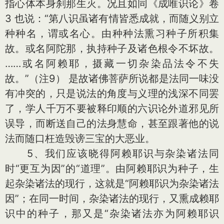
指心体本身刹那生灭。况且如同《成唯识论》卷
3 也说：“第八识虽诸有情皆悉成就，而随义别立
种种名，谓或名心。由种种法熏习种子所积集
故。或名阿陀那，执持种子及诸色根令不坏故。
……或名阿赖耶，摄藏一切杂染品法令不失
故。”（注9） 是故诸佛菩萨所说都是法同一味没
有冲突的，只是说法的角度与义理的浅深不同罢
了，学人千万不要被释印顺的六识论外道邪见所
误导，而断送自己的法身慧命，甚至跟著他的说
法而随口枉造毁谤三宝的大恶业。
5、我们应该晓得阿赖耶识与杂染诸法同
时“更互为因”的“道理”。由阿赖耶识为种子，生
起杂染诸法的现行，这就是“阿赖耶识为杂染诸法
因”；在同一时间，杂染诸法的现行，又熏成赖耶
识中的种子，那又是“杂染诸法亦为阿赖耶识