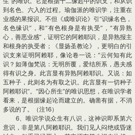
生”的唯识。它是根据十二缘起中的识支，和从识
到名色、六入的过程。瑜伽派的唯识学，注重在
业感的果报识。不但《成唯识论》引“识缘名色，
名色缘识”，和“有色根身是有执受”，“有异熟
心，善恶业感”，证明它的阿赖耶识，是异熟报主
和根身的执受者；《显扬圣教论》，更明白的引
识支来证明阿赖耶，像论卷一说：“云何知有此
识？如薄伽梵说：无明所覆，爱结所系，愚夫感
得有识之身。此言显有异熟阿赖耶识。又说：如
五种子，此则名为有取之识。此言显有一切种子
阿赖耶识”。“因心所生”的唯识思想，在唯识学者
看来，是根据缘起论而建立的。确凿有据，不消
多说的了。（注16）
6、唯识学说众生有八识，这神识即系第六
意识，非是第八阿赖耶识。我们见人闷绝或昏迷