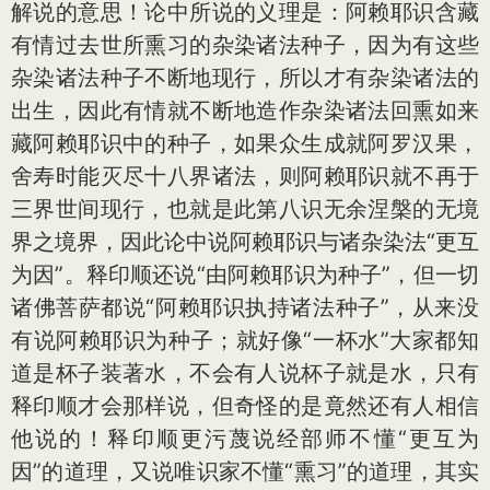
解说的意思！论中所说的义理是：阿赖耶识含藏
有情过去世所熏习的杂染诸法种子，因为有这些
杂染诸法种子不断地现行，所以才有杂染诸法的
出生，因此有情就不断地造作杂染诸法回熏如来
藏阿赖耶识中的种子，如果众生成就阿罗汉果，
舍寿时能灭尽十八界诸法，则阿赖耶识就不再于
三界世间现行，也就是此第八识无余涅槃的无境
界之境界，因此论中说阿赖耶识与诸杂染法“更互
为因”。释印顺还说“由阿赖耶识为种子”，但一切
诸佛菩萨都说“阿赖耶识执持诸法种子”，从来没
有说阿赖耶识为种子；就好像“一杯水”大家都知
道是杯子装著水，不会有人说杯子就是水，只有
释印顺才会那样说，但奇怪的是竟然还有人相信
他说的！释印顺更污蔑说经部师不懂“更互为
因”的道理，又说唯识家不懂“熏习”的道理，其实