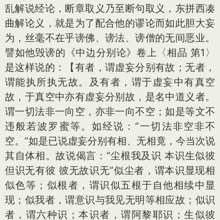
乱解说经论，断章取义乃至断句取义，东拼西凑
曲解论义，就是为了配合他的谬论而如此胆大妄
为，丝毫不在乎谤佛、谤法、谤僧的无间恶业。
譬如他毁谤的《中边分别论》卷上〈相品 第1〉
是这样说的：【有者，谓虚妄分别有故；无者，
谓能执所执无故。及有者，谓于虚妄中有真空
故，于真空中亦有虚妄分别故，是名中道义者。
谓一切法非一向空，亦非一向不空；如是等文不
违般若波罗蜜等。如经说：“一切法非空非不
空。”如是已说虚妄分别有相、无相竟，今当次说
其自体相。故说偈言：“尘根我及识 本识生似彼
但识无有彼 彼无故识无”似尘者，谓本识显现相
似色等；似根者，谓识似五根于自他相续中显
现；似我者，谓意识与我见无明等相应故；似识
者，谓六种识；本识者，谓阿黎耶识；生似彼