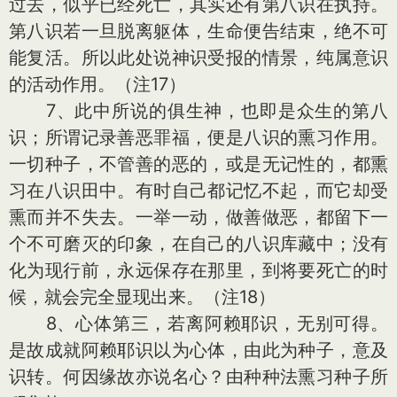
过去，似乎已经死亡，其实还有第八识在执持。
第八识若一旦脱离躯体，生命便告结束，绝不可
能复活。所以此处说神识受报的情景，纯属意识
的活动作用。（注17）
7、此中所说的俱生神，也即是众生的第八
识；所谓记录善恶罪福，便是八识的熏习作用。
一切种子，不管善的恶的，或是无记性的，都熏
习在八识田中。有时自己都记忆不起，而它却受
熏而并不失去。一举一动，做善做恶，都留下一
个不可磨灭的印象，在自己的八识库藏中；没有
化为现行前，永远保存在那里，到将要死亡的时
候，就会完全显现出来。（注18）
8、心体第三，若离阿赖耶识，无别可得。
是故成就阿赖耶识以为心体，由此为种子，意及
识转。何因缘故亦说名心？由种种法熏习种子所