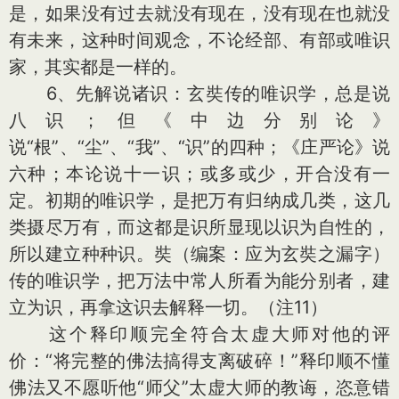
是，如果没有过去就没有现在，没有现在也就没
有未来，这种时间观念，不论经部、有部或唯识
家，其实都是一样的。
6、先解说诸识：玄奘传的唯识学，总是说
八识；但《中边分别论》
说“根”、“尘”、“我”、“识”的四种；《庄严论》说
六种；本论说十一识；或多或少，开合没有一
定。初期的唯识学，是把万有归纳成几类，这几
类摄尽万有，而这都是识所显现以识为自性的，
所以建立种种识。奘（编案：应为玄奘之漏字）
传的唯识学，把万法中常人所看为能分别者，建
立为识，再拿这识去解释一切。（注11）
这个释印顺完全符合太虚大师对他的评
价：“将完整的佛法搞得支离破碎！”释印顺不懂
佛法又不愿听他“师父”太虚大师的教诲，恣意错