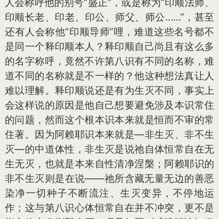
人会称呼他的别号“盛正”，或是称为“印顺法师、
印顺长老、印老、印公、师父、师公……”，甚至
还有人会称他“印顺导师”哩，难道这些名号都不
是同一个释印顺本人？释印顺自己尚且有这么多
的名字称呼，竟然不许第八识有不同的名称，难
道不同的名称就是不一样的？他这种想法真让人
难以理解。释印顺说还是有为生灭不同，事实上
会这样说的原因是他自己想要避免涉及本识常住
的问题，然而这个根本识本来就是恒而不审的常
住著。因为阿赖耶识本来就是—非生灭、非不生
灭—的中道体性，非生灭是说祂自体恒常自在无
生无灭，也就是本来自性清净涅槃；阿赖耶识的
非不生灭则是在说——祂所含藏无量无边的善恶
染净一切种子不断流注、生灭变异，不停地运
作；这与第八识心体恒常自在并不冲突，更不是