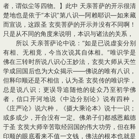
者，谓似尘等四物。】此中 天亲菩萨的开示很清
楚地也是依于“本识”第八识—阿赖耶识—如来藏
而宣说，这跟圣 玄奘菩萨的开示并没有不同啊！
只是从不同的角度来说明，本识与诸法的关系，
所以 天亲菩萨论中说：“如是已说虚妄分别
有相、无相竟，今当次说其自体相。”唯识学是
佛在三转时所说八识心王妙法，玄奘大师从天竺
学成回国后也为大众揭示——佛说的唯有八识，
但释印顺还是不相信，认为圣 玄奘传的唯识学，
总是说八识；更误导追随他的徒众乃至初学佛
者，信口开河地说《中边分别论》说有四种，
《庄严论》说六种，《摄大乘论本》说十一识；
或多或少，开合没有一定。佛弟子们都感恩戴德
于圣 玄奘大师辛苦取经回国的伟大功劳，但在释
印顺的眼底看来不值一文钱，佛法的根本也就是