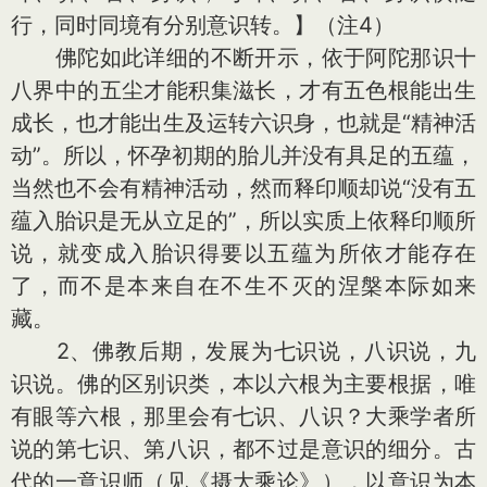
行，同时同境有分别意识转。】（注4）
佛陀如此详细的不断开示，依于阿陀那识十
八界中的五尘才能积集滋长，才有五色根能出生
成长，也才能出生及运转六识身，也就是“精神活
动”。所以，怀孕初期的胎儿并没有具足的五蕴，
当然也不会有精神活动，然而释印顺却说“没有五
蕴入胎识是无从立足的”，所以实质上依释印顺所
说，就变成入胎识得要以五蕴为所依才能存在
了，而不是本来自在不生不灭的涅槃本际如来
藏。
2、佛教后期，发展为七识说，八识说，九
识说。佛的区别识类，本以六根为主要根据，唯
有眼等六根，那里会有七识、八识？大乘学者所
说的第七识、第八识，都不过是意识的细分。古
代的一意识师（见《摄大乘论》），以意识为本