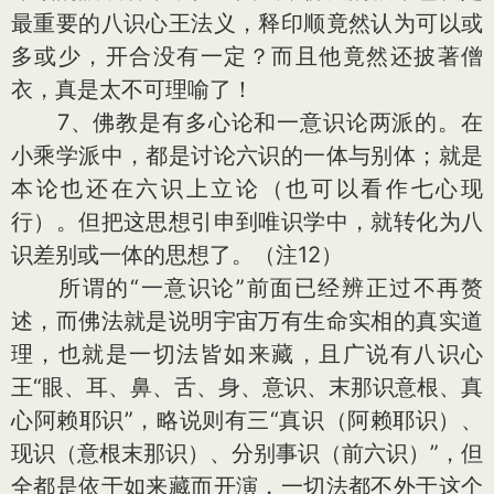
最重要的八识心王法义，释印顺竟然认为可以或
多或少，开合没有一定？而且他竟然还披著僧
衣，真是太不可理喻了！
7、佛教是有多心论和一意识论两派的。在
小乘学派中，都是讨论六识的一体与别体；就是
本论也还在六识上立论（也可以看作七心现
行）。但把这思想引申到唯识学中，就转化为八
识差别或一体的思想了。（注12）
所谓的“一意识论”前面已经辨正过不再赘
述，而佛法就是说明宇宙万有生命实相的真实道
理，也就是一切法皆如来藏，且广说有八识心
王“眼、耳、鼻、舌、身、意识、末那识意根、真
心阿赖耶识”，略说则有三“真识（阿赖耶识）、
现识（意根末那识）、分别事识（前六识）”，但
全都是依于如来藏而开演，一切法都不外于这个