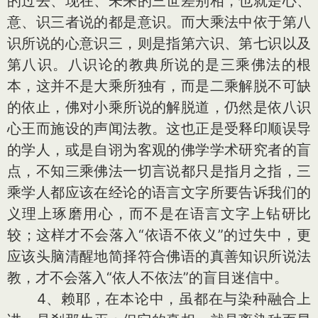
的过去、现在、未来的三世差别相，也就是心、
意、识三者说的都是意识。而大乘法中依于第八
识所说的心意识三，则是指第六识、第七识以及
第八识。八识论的教典所说的是三乘佛法的根
本，这并不是大乘所独有，而是二乘解脱不可缺
的依止，佛对小乘所说的解脱道，仍然是依八识
心王而施设的声闻法教。这也正是受释印顺误导
的学人，或是自诩为客观的佛学学术研究者的盲
点，不知三乘佛法一切言说都只是指月之指，三
乘学人都应该在经论的语言文字所要告诉我们的
义理上琢磨用心，而不是在语言文字上钻研比
较；这样才不会落入“依语不依义”的过失中，更
应该头脑清醒地简择符合佛语的真善知识所说法
教，才不会落入“依人不依法”的盲目迷信中。
4、赖耶，在本论中，虽都在与染种融合上