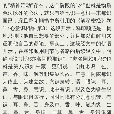
的“精神活动”存在，这个阶段的“名”也就是物质
色法以外的心法，就只有第七识—意根—末那识
而已；况且释印顺书中所引用的《解深密经》卷
1〈心意识相品 第3〉这段开示，释印顺还是一贯
地只攫取他自己想要的部分，并且加以曲解用来
证明他自己的谬论。事实上，这段经文中的佛语
开示，在释印顺用删节号省略的后续经文中，明
确地说“此识亦名阿陀那识”、“亦名阿赖耶识”也
就是第八识如来藏，更明说：【由此识，色、
声、香、味、触等积集滋长故。广慧！阿陀那识
为依止，为建立故，六识身转，谓：眼识、耳、
鼻、舌、身、意识。此中有识，眼及色为缘生眼
识，与眼识俱随行，同时同境有分别意识转。有
识，耳、鼻、舌、身及声、香、味、触为缘，生
耳、鼻、舌、身识，与耳、鼻、舌、身识俱随