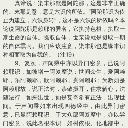
真谛说：染末那就是阿陀那，这是非常正确
的。末那是意，意是六识的所依。“阿陀那识为依
止为建立，六识身转”，这不是六识的所依吗？本
论说阿陀那是赖耶的异名，它执持色根，执取一
期生命的自体。摄取自体，世亲说就是摄取一期
的自体熏习。我们应该注意，染末那也是缘本识
种相而取为自我的。（注19）
9、复次，声闻乘中亦以异门密意，已说阿
赖耶识，如彼增一阿笈摩说：世间众生，爱阿赖
耶，乐阿赖耶，欣阿赖耶，憙阿赖耶；为断如是
阿赖耶故，说正法时，恭敬摄耳，住求解心，法
随法行。如来出世，如是甚奇希有正法，出现世
间。于声闻乘如来出现四德经中，由此异门密
意，已显阿赖耶识。于大众部阿笈摩中，亦以异
门密意，说此名根本识，如树依根。化地部中，