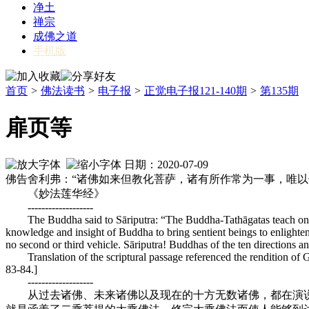
净土
禅宗
成佛之道
手机版
首页
>
佛法读书
>
电子报
>
正觉电子报121-140期
>
第135期
扉页等
日期：2020-07-09
佛告舍利弗：“诸佛如来但教化菩萨，诸有所作常为一事，唯
《妙法莲华经》
-------------------
The Buddha said to Sāriputra: “The Buddha-Tathāgatas teach o
n
knowledge and insight of Buddha to bring sentient beings to enlighte
no second or third vehicle. Sāriputra! Buddhas of the ten directions and 
Translation of the s
criptural passage referenced the rendition o
83-84.]
-------------------
从过去诸佛、未来诸佛以及现在的十方无数诸佛，都在演说