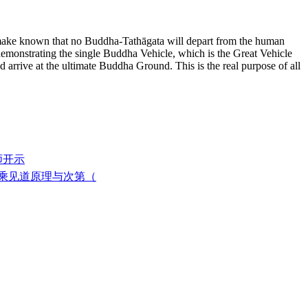
 make known that no Buddha-Tathāgata will depart from the human
 demo
nstrating the single Buddha Vehicle, which is the Great Vehicle
 arrive at the ultimate Buddha Ground. This is the real purpose of all
师开示
三乘见道原理与次第（