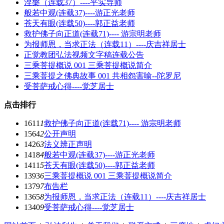
涅槃（连载37）----平实导师
般若中观(连载37)----游正光老师
苍天有眼(连载50)----郭正益老师
救护佛子向正道(连载71)---- 游宗明老师
为报师恩，当求正法（连载11）----庆吉祥居士
正觉教团弘法视频文字稿连载公告
三乘菩提概说 001 三乘菩提概说简介
三乘菩提之佛典故事 001 共相怨害喻--陀罗尼
受菩萨戒心得----觉芝居士
点击排行
1611
1
救护佛子向正道(连载71)---- 游宗明老师
1564
2
公开声明
1426
3
法义辨正声明
1418
4
般若中观(连载37)----游正光老师
1411
5
苍天有眼(连载50)----郭正益老师
1393
6
三乘菩提概说 001 三乘菩提概说简介
1379
7
布告栏
1365
8
为报师恩，当求正法（连载11）----庆吉祥居士
1340
9
受菩萨戒心得----觉芝居士