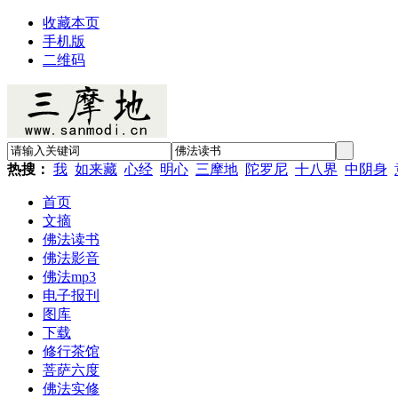
收藏本页
手机版
二维码
热搜：
我
如来藏
心经
明心
三摩地
陀罗尼
十八界
中阴身
首页
文摘
佛法读书
佛法影音
佛法mp3
电子报刊
图库
下载
修行茶馆
菩萨六度
佛法实修