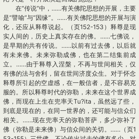
在“传说”中，……有关佛陀思想的开展，主要
是“譬喻”与“因缘”。……有关佛陀思想的开展与演
化，还应从释尊说起。（页152-153）释尊是现
实人间的，历史上真实存在的佛。……七佛说，
是早期的共有传说。……以前有过去佛，以后就
有未来佛。未来弥勒成佛，也在第二结集前成
立。……由于释尊入涅槃，不再与世间相关，仅
有佛的法与舍利，留在世间济度众生。对于怀念
释尊所引起的空虚感，在一般信者，是不容易克
服的。所以释尊时代的弥勒，未来在这个世界成
佛，而现在上生在兜率天Tu?ita，虽然远了些，
到底是现在的，在同一世界的，还可能与信众们
相关。……现在兜率天的弥勒菩萨，多少弥补了
佛（弥勒是未来佛）与信众间的关切。……（页1
53-155）三世佛，不论传出过去的佛有多少，对