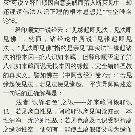
灭”可说？释印顺因自意妄解而落入断灭见中，却
还诬谤佛法八识正理的根本思想是“性空唯名
论”6。
释印顺文中说经云：“见缘起即见法，见法即
见佛”，然而，诸经论中所说“见缘起即见
法”、“见法即见佛”指的是亲见“真实法”─缘起诸
法的根本因─第八识如来藏，但释印顺否定了第
八识如来藏而说无根本因的缘起，完全错解圣教
的真实义。譬如佛在《中阿含经》卷7云：“若见
缘起便见法，若见法便见缘起。”平实导师阐述这
一句话的正确解释是：
法者“识缘名色”之识——如来藏阿赖耶识
也，若见离自性见，阿赖耶识离见闻觉知故，本
性清净、无分别性故；若见色蕴及七识受想行蕴
之缘起性空，便知有一能使五蕴假借父母为缘而