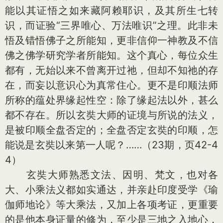
能以其证悟之如来藏阿赖耶识，及其所生七转
识，而证验“三界唯心、万法唯识”之理。此非未
悟及错悟佛子之所能知，更非信仰一神教及不信
佛之佛学研究学者所能知。这个真心，每位众生
都有，无始以来不曾离开过祂，但却不知祂的存
在，而妄以意识心为真常住心。更不是印顺法师
所称的蕴处界缘起性空：除了缘起法以外，甚么
都不存在。所以玄奘大师的证境与所说的法义，
是被印顺全盘否定的；全盘否定玄奘的印顺，怎
能说是玄奘以来第一人呢？……（23期，页42-4
4）
玄奘大师熟悉文法、因明、梵文，也对各
大、小乘法义都如实通达，并亲赴印度受学《瑜
伽师地论》等大乘法，又加上各项考证，更重要
的是他本身证量的修为，至少是三地之入地心，