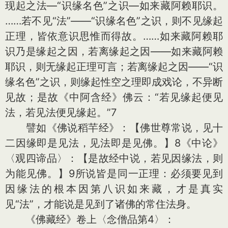
现起之法—“识缘名色”之识—如来藏阿赖耶识。
……若不见“法”——“识缘名色”之识，则不见缘起
正理，皆依意识思惟而得故。……如来藏阿赖耶
识乃是缘起之因，若离缘起之因——如来藏阿赖
耶识，则无缘起正理可言；若离缘起之因——“识
缘名色”之识，则缘起性空之理即成戏论，不异断
见故；是故《中阿含经》佛云：“若见缘起便见
法，若见法便见缘起。”7
譬如《佛说稻芉经》：【佛世尊常说，见十
二因缘即是见法，见法即是见佛。】8《中论》
〈观四谛品〉：【是故经中说，若见因缘法，则
为能见佛。】9所说皆是同一正理：必须要见到
因缘法的根本因第八识如来藏，才是真实
见“法”，才能说是见到了诸佛的常住法身。
《佛藏经》卷上〈念僧品第4〉：