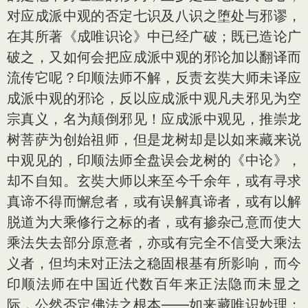
对应成派中观的否定七识及八识之堕处与邪谬，
在其所著《成唯识论》中已经广破；既已造论广
破之，又如何会把应成派中观的邪论加以翻译而
流传它呢？印顺法师不解，反责玄奘大师未译应
成派中观的邪论，反以应成派中观凡夫邪见为空
宗真义，名为颠倒邪见！应成派中观见，推崇龙
树菩萨为创始祖师，但是龙树却是以如来藏来说
中观见的，印顺法师全盘误会龙树的《中论》，
却不自知。玄奘大师以来至今千余年，或有寻求
真谛不得而懈怠者，或有误解真谛者，或有以解
脱道为大乘修行之标的者，或有掺杂己意而使大
乘法失去部分原意者，亦或有完全不信受大乘法
义者，但均未对正法之稳固根基有所影响，而今
印顺法师在中国近代数百年来正法隐而未显之
际，公然否定佛法之根本——如来藏唯识妙理；