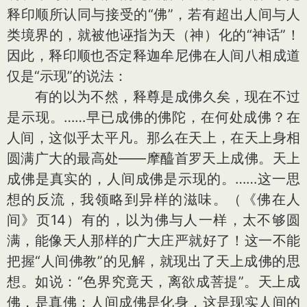
释印顺所认同与接受的“佛”，若有超出人间与人
类境界的，就被他诬指为天（神）化的“神话”！
因此，释印顺也否定释迦牟尼佛在人间八相成道
仅是“示现”的说法：
有的以为不然，释尊是成佛久矣，现在不过
是示现。……早已成佛的佛陀，在何处成佛？在
人间，这似乎太平凡。那么在天上，在天上身相
圆满广大的最高处——摩醯首罗天上成佛。天上
成佛是真实的，人间成佛是示现的。……这一思
想的反流，我领略到异样的滋味。（《佛在人
间》页14）有的，以为佛与人一样，太不够圆
满，能像天人那样的广大庄严就好了！这一不能
把握“人间佛教”的见解，就现出了天上成佛的思
想。如说：“色界究竟天，离欲成菩提”。天上成
佛，是真佛；人间成佛是化身，这是现实人间的