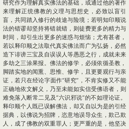
研究作为理解真实佛法的基础，或通过他的著作
来理解正统佛教的义理与思想史，必致以盲引
盲，共同踏入修行的歧途与险境；若明知印顺说
法的错谬却坚持将错就错，则徒费更多的精力与
时间，却引生出更多的迷惑与烦恼；尤有甚者，
若以释印顺之法取代真实佛法而广为弘扬，必然
造下诽谤三宝及自误误人等愚恶之行，成就未来
多劫之三涂果报。佛法的修学，必须依循圣教，
脚踏实地的闻熏、思惟、修学，且更要观行与亲
证，若只在经论字面作“研究”，不肯实修又不能
正确地依文解义，乃至未能如实信受佛语者，则
难免落入断常二见及“六识邪说”的不如理论证。
释印顺个人既已误解佛法，却又自以为是的引经
据典，以佛说为招牌，恣意地误导众生，欺己欺
人，成了佛教的双重罪人；更严重的是，他坚决