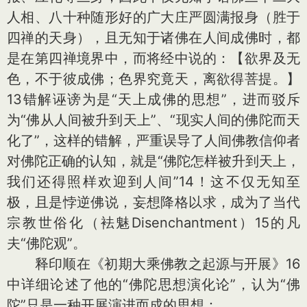
人相、八十种随形好的广大庄严圆满报身（胜于
四禅的天身），且无知于诸佛在人间成佛时，都
是在第四禅境界中，而将经中说的：【欲界及无
色，不于彼成佛；色界究竟天，离欲得菩提。】
13错解诬谤为是“天上成佛的思想”，进而驳斥
为“佛从人间被升到天上”、“现实人间的佛陀而天
化了”，这样的错解，严重误导了人间佛教信仰者
对佛陀正确的认知，就是“佛陀怎样被升到天上，
我们还得照样欢迎到人间”14！这不仅无知至
极，且是悖逆佛说，妄想降格以求，成为了当代
宗教世俗化（袪魅Disenchantment）15的凡
夫“佛陀观”。
释印顺在《初期大乘佛教之起源与开展》16
中详细论述了他的“佛陀思想演化论”，认为“佛
陀”只是一种开展演进而成的思想：