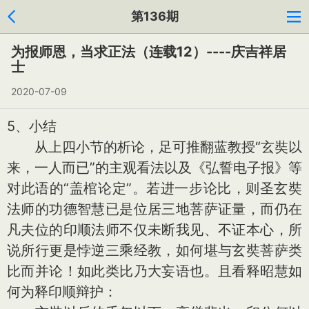
第136期
为报师恩，当求正法（连载12）----庆吉祥居
士
2020-07-09
5、小结
从上四小节的析论，足可推翻蓝教授“玄奘以
来，一人而已”的主观看法以及《弘誓电子报》等
对此语的“盖棺论定”。若进一步论比，则圣玄奘
法师的功德智慧已是位居三地菩萨证量，而仍在
凡夫位的印顺法师不仅未断我见、不证本心，所
说所行更是悖逆三乘经教，如何堪与玄奘菩萨类
比而并论！如此类比乃大妄语也。且看释昭慧如
何为释印顺辩护：