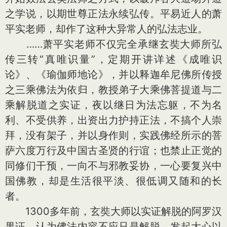
之学说，以期世尊正法永续弘传。平易近人的萧
平实老师，却作了这种大异常人的弘法志业。
……萧平实老师不仅完全承继玄奘大师所弘
传三转“真唯识量”，定期开讲详述《成唯识
论》、《瑜伽师地论》，并以释迦牟尼佛所传授
之三乘佛法为依归，教授弟子大乘佛菩提道与二
乘解脱道之实证，夜以继日为法忘躯，不为名
利、不受供养，出资出力护持正法，不搞个人崇
拜，没有架子，并以身作则，实践佛经所示的菩
萨六度万行及中国古圣贤的行谊；也禁止正觉的
同修们干预，一向不与邪教妥协，一心要复兴中
国佛教，却是生活很平淡、很低调又随和的长
者。
1300多年前，玄奘大师以实证解脱的阿罗汉
果证，认为佛法内容不应只是解脱，发起大心以