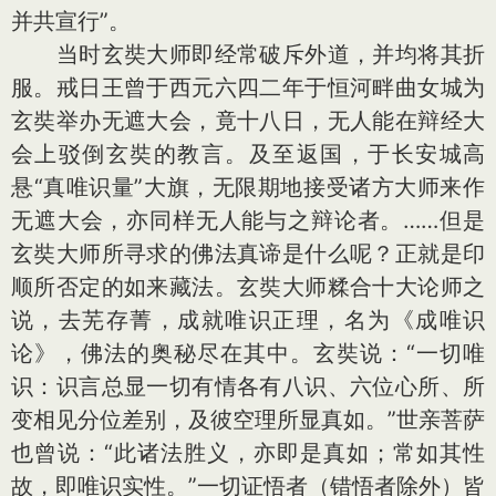
并共宣行”。
当时玄奘大师即经常破斥外道，并均将其折
服。戒日王曾于西元六四二年于恒河畔曲女城为
玄奘举办无遮大会，竟十八日，无人能在辩经大
会上驳倒玄奘的教言。及至返国，于长安城高
悬“真唯识量”大旗，无限期地接受诸方大师来作
无遮大会，亦同样无人能与之辩论者。……但是
玄奘大师所寻求的佛法真谛是什么呢？正就是印
顺所否定的如来藏法。玄奘大师糅合十大论师之
说，去芜存菁，成就唯识正理，名为《成唯识
论》，佛法的奥秘尽在其中。玄奘说：“一切唯
识：识言总显一切有情各有八识、六位心所、所
变相见分位差别，及彼空理所显真如。”世亲菩萨
也曾说：“此诸法胜义，亦即是真如；常如其性
故，即唯识实性。”一切证悟者（错悟者除外）皆