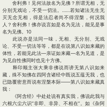
舍利弗！见何法故名为见佛？所谓无相，无
分别无戏论，不受一切法。……若知诸法无生无
灭无念无相，得是法忍者尚不得涅槃，何况我
人？舍利弗！佛亦说言如是名为见法，能见是事
名为见佛。10
此说亦是法同一味，无相、无分别、无戏
论、不受一切法等等，都是在说第八识如来藏的
体性，若能见此法—亲证如来藏—名为见道，是
为见自性佛同时也见十方佛。
释印顺主张大乘非佛说而谤无第八识如来
藏，殊不知佛在四阿含诸经中既说五蕴无我，也
已隐覆密意而说有涅槃本际——第八识如来藏真
我：
《阿含经》中处处说有真实我，佛说此我与
六根六尘六识“非即、非异、不相在”。如《杂阿