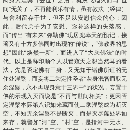
肉身入涅槃（去世）之后，就灰飞烟灭而与“世
间”无关了，不再能利乐有情，虽有教法（经律）
与舍利留存于世，但不足以安慰信众的心；因
此，后代弟子为了安慰、弥补这样的失落感，
而“传出”有未来“弥勒佛”现居兜率天的预记，接
著又有十方多佛同时出现的“传说”，“佛教界的思
想”因此“焕然一新”，而进入了“大乘佛法”的时
代。以上是释印顺个人以管窥天之想当然耳的看
法，先是否定佛有三身，又无知于诸佛所证的无
住处涅槃，而妄将二乘定性圣者“灰身泯智而取无
余涅槃，永不再现身意于三界中”的状况，妄置于
佛的示现入灭而说是“不再与世间相关”；更因否
定涅槃本际第八识如来藏而使二乘涅槃成为断灭
空，不知无余涅槃不是断灭，而是灭尽蕴处界如
来存，就譬如“河”空、“村”空，是指河中无水、