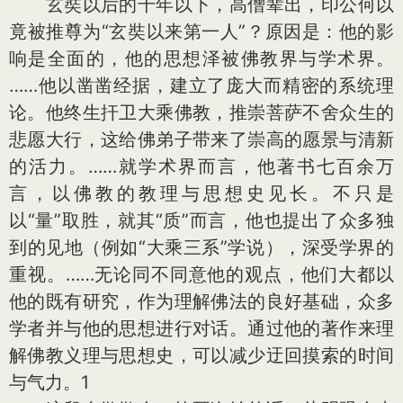
玄奘以后的千年以下，高僧辈出，印公何以
竟被推尊为“玄奘以来第一人”？原因是：他的影
响是全面的，他的思想泽被佛教界与学术界。
……他以凿凿经据，建立了庞大而精密的系统理
论。他终生扞卫大乘佛教，推崇菩萨不舍众生的
悲愿大行，这给佛弟子带来了崇高的愿景与清新
的活力。……就学术界而言，他著书七百余万
言，以佛教的教理与思想史见长。不只是
以“量”取胜，就其“质”而言，他也提出了众多独
到的见地（例如“大乘三系”学说），深受学界的
重视。……无论同不同意他的观点，他们大都以
他的既有研究，作为理解佛法的良好基础，众多
学者并与他的思想进行对话。通过他的著作来理
解佛教义理与思想史，可以减少迂回摸索的时间
与气力。1