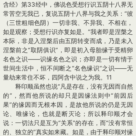
含经》第33经中，佛说色受想行识五阴十八界无
常苦空无我已，复说五阴十八界与我之关系：“彼
（三世粗细色阴）一切非我、不异我、不相在，
如是观察；受想行识亦复如是。”我者即是涅槃之
本际，非是入涅槃后由五阴转变而成，乃是未入
涅槃前之“取阴俱识”，即是初入母胎缘于受精卵
名色之识——识缘名色之识；亦即是一切有情于
世间生活中，恒不间断之“名色缘识”之识——无
量劫来常住不坏，四阿含中说之为我。11
释印顺虽然也说“凡是存在，没有无因而自然
的”，然而他所说的却只是因缘法则中“前因后
果”的缘因而无根本因，是故他所说的仍是无因
论、唯缘论，也就是断灭论；所以释印顺才会
说：一切法只是互为“关系”的存在，而“没有常恒
的、独立的”真实如来藏。如是，由于释印顺对缘