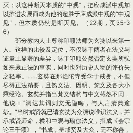
灭；以这种断灭本质的“中观”，把应成派中观加
以推进发展而成为他的超胜于应成派中观的“中观
见”，但本质仍然是断灭见。（22期，页35-3
6）
部分教内人士尊称印顺法师为玄奘以来第一
人。这样的比较及定位，不仅昧于两者在法义与
证量上显著的差异，昧于印顺公然否定玄奘所弘
如来藏正法的事实，同时也对历史人物的评价失
之轻率。……玄奘在那烂陀寺受学于戒贤，不但
尽得正法精要，且熟文法、因明、梵文及各大小
乘经论。玄奘并指出梵文结构与中文截然不同，
他说：“洞达其词则文无隐晦，与人言清典逾
玅。”当时戒贤就已请玄奘为众演说唯识法义，并
承戒贤师命，糅和中观与瑜伽法义，撰成《会宗
论三千颂》，“书成，呈戒贤及大众，无不称善，