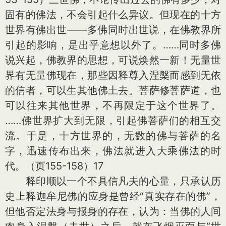
固有的佛法，不会引起什么异议。但现在的十方
世界有佛出世——多佛同时出世说，在佛教界所
引起的影响，是出乎意想以外了。……同时多佛
说兴起，佛教界的思想，可说焕然一新！无量世
界有无量佛现在，那些因释尊入涅槃而感到无依
的信者，可以生其他佛土去。菩萨修菩萨道，也
可以往来其他世界，不再限定于这个世界了。
……佛世界扩大到无限，引起佛菩萨们的相互交
流。于是，十方世界的，无数的佛与菩萨的名
字，迅速传布出来，佛法就进入大乘佛法的时
代。（页155-158）17
释印顺以一个不具信凡夫的心量，只承认历
史上释迦牟尼佛的应身是曾经“真实存在的佛”，
但他否定法身与报身的存在，认为：当佛的人间