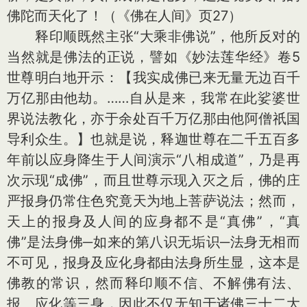
佛陀而天化了！（《佛在人间》页27）
释印顺既然主张“大乘非佛说”，他所反对的
当然就是佛法的正说，譬如《妙法莲华经》卷5
世尊明白地开示：【我实成佛已来无量无边百千
万亿那由他劫。……自从是来，我常在此娑婆世
界说法教化，亦于余处百千万亿那由他阿僧祇国
导利众生。】也就是说，释迦世尊在二千五百多
年前以应身降生于人间演示“八相成道”，乃是再
次示现“成佛”，而且世尊示现入灭之后，佛的庄
严报身仍常住色究竟天为地上菩萨说法；然而，
天上的报身及人间的应身都不是“真佛”，“真
佛”是法身佛─如来的第八识无垢识─法身无相而
不可见，报身及应化身都由法身所生显，这本是
佛教的常识，然而释印顺不信、不解佛有法、
报、应化等三身，因此不仅无知于诸佛三十二大