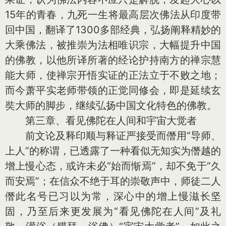
15年的青春，九死一生将最高层次佛法从印度带
回中国，翻译了1300多部经典，弘扬阐释精妙的
大乘佛法，被推崇为法相唯识宗，大幅提升中国
的佛教，以他所译所著的经论护持南方的禅宗慧
能大师，使禅宗开悟实证的正法立于不败之地；
而今萧平实老师带领的正觉同修会，即是延续玄
奘大师的脚步，继续弘扬中国文化特色的佛教。
第三章、看见佛陀在人间和宇宙大觉者
前文论及释印顺与释证严接受而僭用“导师、
上人”的称谓，已透露了一种看似无知实为僭越的
增上慢心态，或许未必“始而惭焉”，却不免于“久
而安焉”；在信众不绝于耳的崇敬声中，师徒二人
僭此名号已习以为常，深心中的增上慢滋长坚
固，乃至后来更发展为“看见佛陀在人间”及礼