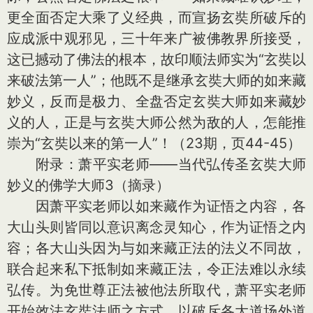
更全面否定大乘了义经典，而宣扬玄奘所破斥的
应成派中观邪见，三十年来广被佛教界所接受，
这已撼动了佛法的根本，故印顺法师实为“玄奘以
来破法第一人”；他既不是继承玄奘大师的如来藏
妙义，反而是极力、全盘否定玄奘大师如来藏妙
义的人，正是与玄奘大师公然为敌的人，怎能推
崇为“玄奘以来的第一人”！（23期，页44-45）
附录：萧平实老师——当代弘传圣玄奘大师
妙义的佛学大师3（摘录）
因萧平实老师以如来藏作为证悟之内容，各
大山头则皆同以意识离念灵知心，作为证悟之内
容；各大山头因为与如来藏正法的法义不同故，
联合起来私下抵制如来藏正法，令正法难以永续
弘传。为免世尊正法被他法所取代，萧平实老师
开始效法玄奘法师之方式，以破斥各大道场外道