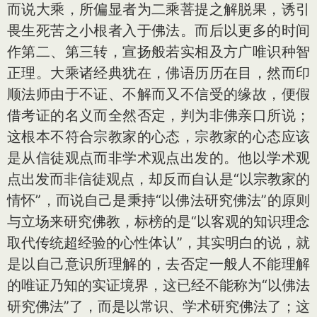
而说大乘，所偏显者为二乘菩提之解脱果，诱引
畏生死苦之小根者入于佛法。而后以更多的时间
作第二、第三转，宣扬般若实相及方广唯识种智
正理。大乘诸经典犹在，佛语历历在目，然而印
顺法师由于不证、不解而又不信受的缘故，便假
借考证的名义而全然否定，判为非佛亲口所说；
这根本不符合宗教家的心态，宗教家的心态应该
是从信徒观点而非学术观点出发的。他以学术观
点出发而非信徒观点，却反而自认是“以宗教家的
情怀”，而说自己是秉持“以佛法研究佛法”的原则
与立场来研究佛教，标榜的是“以客观的知识理念
取代传统超经验的心性体认”，其实明白的说，就
是以自己意识所理解的，去否定一般人不能理解
的唯证乃知的实证境界，这已经不能称为“以佛法
研究佛法”了，而是以常识、学术研究佛法了；这