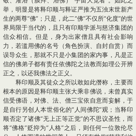
敬、灌浴（膜拜、浴佛）“宇宙大觉者”。如此之
举，明显是将释印顺与释证严推为五浊末世新产
生的两尊“佛”；只是，此二“佛”不仅所“化度”的世
界局限于当代的，且只有印顺学派与慈济集团的
信众相信。但是，身为出家僧且具有社会影响
力，若滥用佛的名号（角色扮演、自封自赏）而
误导众生，那就不只是小集团的家内事，凡是正
信的佛弟子都有责任依佛陀之法教而如理公开辨
正之，以还我佛法之正义。
释印顺及其徒众之所以敢如此僭称，主要而
根本的原因是释印顺主张大乘非佛说，未曾真实
信受佛语，对佛、法、僧三宝依自意而妄解，于
是自行另创人本世俗化的“人间佛陀”观；当释印
顺否定了诸佛“无上正等正觉”的不思议圣性，而
将“佛格”贬抑为“人格”之后，则任何一位敦伦尽