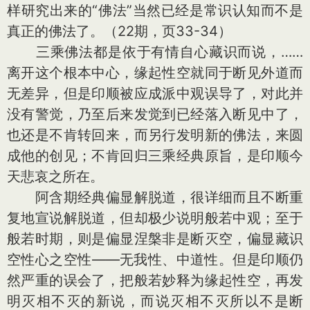
样研究出来的“佛法”当然已经是常识认知而不是
真正的佛法了。（22期，页33-34）
三乘佛法都是依于有情自心藏识而说，……
离开这个根本中心，缘起性空就同于断见外道而
无差异，但是印顺被应成派中观误导了，对此并
没有警觉，乃至后来发觉到已经落入断见中了，
也还是不肯转回来，而另行发明新的佛法，来圆
成他的创见；不肯回归三乘经典原旨，是印顺今
天悲哀之所在。
阿含期经典偏显解脱道，很详细而且不断重
复地宣说解脱道，但却极少说明般若中观；至于
般若时期，则是偏显涅槃非是断灭空，偏显藏识
空性心之空性——无我性、中道性。但是印顺仍
然严重的误会了，把般若妙释为缘起性空，再发
明灭相不灭的新说，而说灭相不灭所以不是断