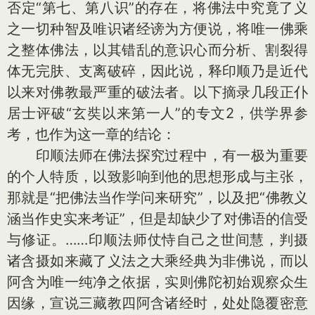
否定“第七、第八识”的存在，将佛法中究竟了义
之一切种智及唯识诸经谤为方便说，将唯一佛乘
之整体佛法，以其错乱的意识心而分析、割裂得
体无完肤、支离破碎，因此说，释印顺乃是近代
以来对佛教最严重的破法者。以下摘录几段正仆
居士评破“玄奘以来第一人”的专文2，供学界参
考，也作为这一章的结论：
印顺法师在佛法探究过程中，有一极为重要
的个人特质，以致影响到他的思想形成与主张，
那就是“把佛法当作学问来研究”，以及把“佛教义
涵当作史实来考证”，但是却缺少了对佛语的信受
与修证。……印顺法师仗恃自己之世间慧，判摄
诸含摄如来藏了义法之大乘经典为非佛说，而以
阿含为唯一纯净之依据，实则佛陀初始观察众生
因缘，宣说三藏教四阿含诸经时，处处隐覆密意