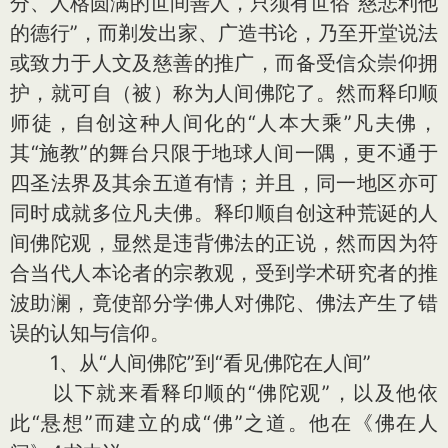
分、人格圆满的世间善人，只须有世俗“慈悲利他
的德行”，而剃发出家、广造书论，乃至开堂说法
或致力于人文及慈善的推广，而备受信众崇仰拥
护，就可自（被）称为人间佛陀了。然而释印顺
师徒，自创这种人间化的“人本大乘”凡夫佛，
其“施教”的舞台只限于地球人间一隅，更不通于
四圣法界及其余五道有情；并且，同一地区亦可
同时成就多位凡夫佛。释印顺自创这种荒诞的人
间佛陀观，显然是违背佛法的正说，然而因为符
合当代人本论者的宗教观，受到学术研究者的推
波助澜，竟使部分学佛人对佛陀、佛法产生了错
误的认知与信仰。
1、从“人间佛陀”到“看见佛陀在人间”
以下就来看释印顺的“佛陀观”，以及他依
此“悬想”而建立的成“佛”之道。他在《佛在人