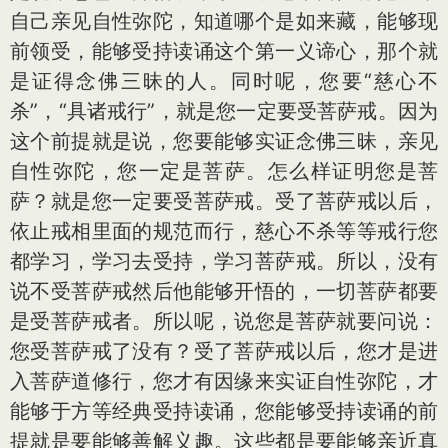
自己亲见自性弥陀，知道哪个是如来藏，能够现
前领受，能够受持读诵这个第一义谛心，那个就
是证得念佛三昧的人。同时呢，您要“慈心不
杀”，“具诸戒行”，就是您一定要受菩萨戒。因为
这个前提就是说，您要能够实证念佛三昧，亲见
自性弥陀，您一定是菩萨。怎么样证明您是菩
萨？就是您一定要受菩萨戒。受了菩萨戒以后，
依止戒相里面的规范而行，慈心不杀等等戒行您
都学习，学习去受持，学习菩萨戒。所以，没有
说不受菩萨戒然后他能够开悟的，一切菩萨都要
是受菩萨戒者。所以呢，说您是菩萨就要问说：
您受菩萨戒了没有？受了菩萨戒以后，您才是进
入菩萨道修行，您才有因缘来实证自性弥陀，才
能够于方等经典受持读诵，您能够受持读诵的前
提就是要能够善解义趣。这些都是要能够亲近真