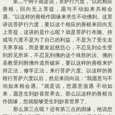
第二个例子就是说，菩萨行六度，“以此相应
善根，回向无上菩提，愿与不动如来共相会
遇。”以这样的善根作因缘来求生不动佛刹。这里
讲说菩萨行六度，要以这个相应的善根来回向无
上菩提，这讲的是什么呢？就是菩萨行布施、持
戒等六度不是为了自己的利益，不是为了受生去
天界享福，而是要发起慈悲心，不忍见到众生受
到邪见所坏，不忍见到佛的这个殊胜的法、佛的
圣教受到附佛外道所破坏，要以这样的善根来护
持正法，修学正法，来行菩萨六度。以这样的善
根行菩萨六度以后，然后来回向说：“我愿意与不
动如来相会遇。”就是说，您愿意值遇 不动如
来，愿意生到妙喜世界去。那么以这样的善根当
作因缘，您就能够受生到妙喜世界了。
那么第三点呢？还有第三点的因缘，祂说您