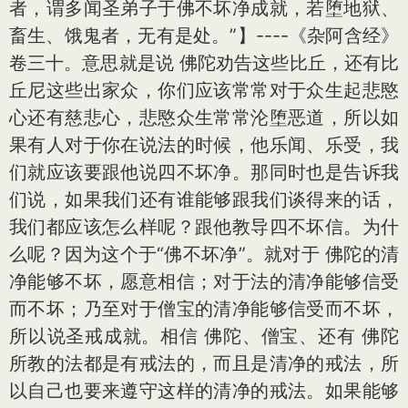
者，谓多闻圣弟子于佛不坏净成就，若堕地狱、
畜生、饿鬼者，无有是处。”】----《杂阿含经》
卷三十。意思就是说 佛陀劝告这些比丘，还有比
丘尼这些出家众，你们应该常常对于众生起悲愍
心还有慈悲心，悲愍众生常常沦堕恶道，所以如
果有人对于你在说法的时候，他乐闻、乐受，我
们就应该要跟他说四不坏净。那同时也是告诉我
们说，如果我们还有谁能够跟我们谈得来的话，
我们都应该怎么样呢？跟他教导四不坏信。为什
么呢？因为这个于“佛不坏净”。就对于 佛陀的清
净能够不坏，愿意相信；对于法的清净能够信受
而不坏；乃至对于僧宝的清净能够信受而不坏，
所以说圣戒成就。相信 佛陀、僧宝、还有 佛陀
所教的法都是有戒法的，而且是清净的戒法，所
以自己也要来遵守这样的清净的戒法。如果能够