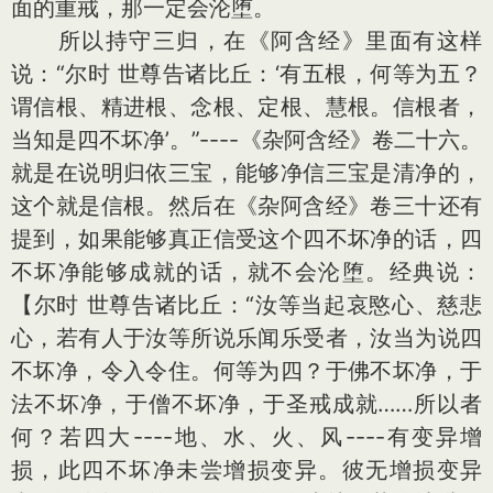
面的重戒，那一定会沦堕。
所以持守三归，在《阿含经》里面有这样
说：“尔时 世尊告诸比丘：‘有五根，何等为五？
谓信根、精进根、念根、定根、慧根。信根者，
当知是四不坏净’。”----《杂阿含经》卷二十六。
就是在说明归依三宝，能够净信三宝是清净的，
这个就是信根。然后在《杂阿含经》卷三十还有
提到，如果能够真正信受这个四不坏净的话，四
不坏净能够成就的话，就不会沦堕。经典说：
【尔时 世尊告诸比丘：“汝等当起哀愍心、慈悲
心，若有人于汝等所说乐闻乐受者，汝当为说四
不坏净，令入令住。何等为四？于佛不坏净，于
法不坏净，于僧不坏净，于圣戒成就……所以者
何？若四大----地、水、火、风----有变异增
损，此四不坏净未尝增损变异。彼无增损变异