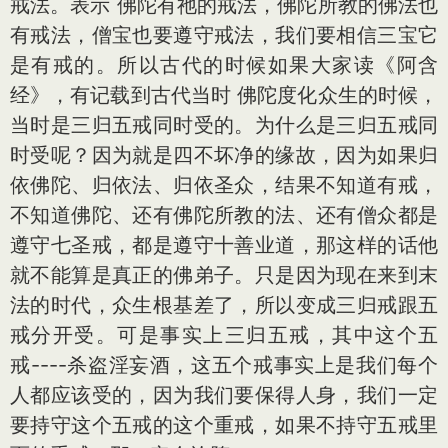
戒法。表示 佛陀有祂的戒法，佛陀所教的佛法也
有戒法，僧宝也要遵守戒法，我们要相信三宝它
是有戒的。所以古代的时候如果大家读《阿含
经》，有记载到古代当时 佛陀度化众生的时候，
当时是三归五戒同时受的。为什么是三归五戒同
时受呢？因为就是四不坏净的缘故，因为如果归
依佛陀、归依法、归依圣众，结果不知道有戒，
不知道佛陀、还有佛陀所教的法、还有僧众都是
遵守七圣戒，都是遵守十善业道，那这样的话他
就不能算是真正的佛弟子。只是因为现在来到末
法的时代，众生根基差了，所以变成三归戒跟五
戒分开受。可是事实上三归五戒，其中这个五
戒----杀盗淫妄酒，这五个戒事实上是我们每个
人都应该受的，因为我们要保得人身，我们一定
要持守这个五戒的这个重戒，如果不持守五戒里