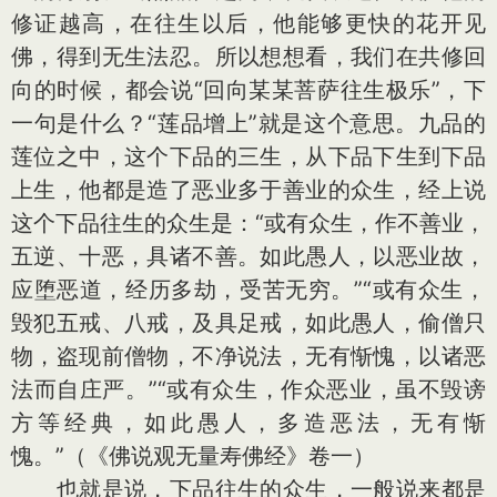
修证越高，在往生以后，他能够更快的花开见
佛，得到无生法忍。所以想想看，我们在共修回
向的时候，都会说“回向某某菩萨往生极乐”，下
一句是什么？“莲品增上”就是这个意思。九品的
莲位之中，这个下品的三生，从下品下生到下品
上生，他都是造了恶业多于善业的众生，经上说
这个下品往生的众生是：“或有众生，作不善业，
五逆、十恶，具诸不善。如此愚人，以恶业故，
应堕恶道，经历多劫，受苦无穷。”“或有众生，
毁犯五戒、八戒，及具足戒，如此愚人，偷僧只
物，盗现前僧物，不净说法，无有惭愧，以诸恶
法而自庄严。”“或有众生，作众恶业，虽不毁谤
方等经典，如此愚人，多造恶法，无有惭
愧。”（《佛说观无量寿佛经》卷一）
也就是说，下品往生的众生，一般说来都是