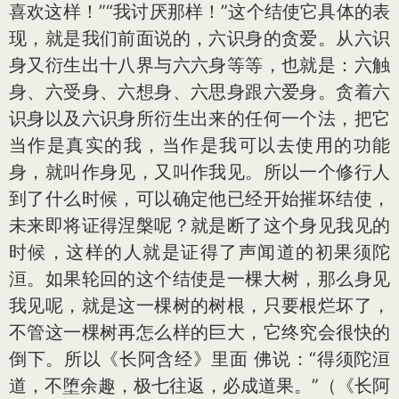
喜欢这样！”“我讨厌那样！”这个结使它具体的表
现，就是我们前面说的，六识身的贪爱。从六识
身又衍生出十八界与六六身等等，也就是：六触
身、六受身、六想身、六思身跟六爱身。贪着六
识身以及六识身所衍生出来的任何一个法，把它
当作是真实的我，当作是我可以去使用的功能
身，就叫作身见，又叫作我见。所以一个修行人
到了什么时候，可以确定他已经开始摧坏结使，
未来即将证得涅槃呢？就是断了这个身见我见的
时候，这样的人就是证得了声闻道的初果须陀
洹。如果轮回的这个结使是一棵大树，那么身见
我见呢，就是这一棵树的树根，只要根烂坏了，
不管这一棵树再怎么样的巨大，它终究会很快的
倒下。所以《长阿含经》里面 佛说：“得须陀洹
道，不堕余趣，极七往返，必成道果。”（《长阿