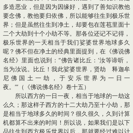
多造恶业，但是因为因缘好，遇到了善知识教他
要念佛，教他要归依佛，所以能够往生到极乐世
界；但是虽然往生到净土，却要包在莲苞里面十
二个大劫到十个小劫不等。那各位还记不记得，
极乐世界的一天相当于我们娑婆世界地球多久
呢？佛不但在净土的经典里面提到，在《佛说佛
名经》里面也说到：“佛告诸比丘：‘汝等谛听，
当为汝说。比丘！我此娑婆世界，贤劫 释迦牟
尼佛国土一劫，于安乐世界为一日一
夜。’”（《佛说佛名经》卷十五）
所以西方的一日一夜，相当于地球的一劫这
么久；那这样子西方的十二大劫乃至十小劫，那
是相当于地球多久的时间？很久很久，久到计算
机都算不出来的时间！所以说，如果我们是以下
品往生到西方极乐世界以后，那就要经过难以计