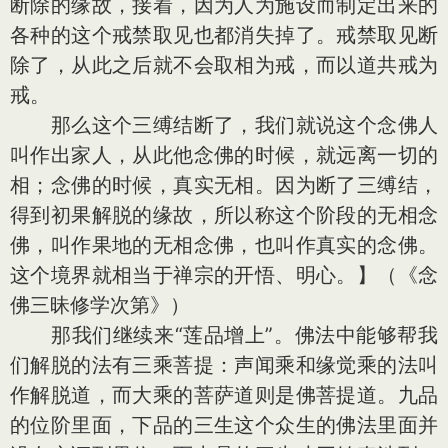
断除的缘故，接着，因为人为施设而制定出来的
各种的这个戒禁取见也都消失掉了。戒禁取见断
除了，从此之后就不会取相为戒，而以道共戒为
戒。
那么这个三缚结断了，我们就说这个念佛人
叫作出家人，从此他念佛的时候，就远离一切的
相；念佛的时候，真实无相。因为断了三缚结，
得到初果解脱的缘故，所以称这个阶段的无相念
佛，叫作果地的无相念佛，也叫作真实的念佛。
这个境界就相当于禅宗的开悟、明心。】（《念
佛三昧修学次第》）
那我们继续来“莲品增上”。佛法中能够帮我
们解脱的法有三乘菩提：声闻乘和缘觉乘的法叫
作解脱道，而大乘的菩萨道则是佛菩提道。九品
的位阶里面，下品的三生这个众生的佛法里面并