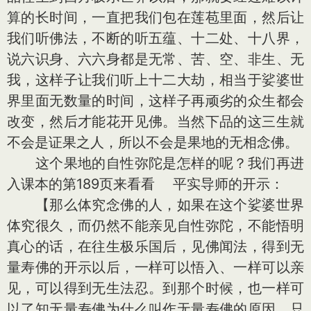
算的长时间，一直把我们包在莲苞里面，然后让
我们听佛法，不断的听五蕴、十二处、十八界，
说六识身、六六身都是无常、苦、空、非生、无
我，这样子让我们听上十二大劫，相当于娑婆世
界里面无数量的时间，这样子再顽劣的众生都会
改变，然后才能花开见佛。当然下品的这三生就
不会是证果之人，所以不会是果地的无相念佛。
这个果地的自性弥陀是怎样的呢？我们再进
入课本的第189页来看看 平实导师的开示：
【那么体究念佛的人，如果在这个娑婆世界
体究很久，而仍然不能亲见自性弥陀，不能悟明
真心的话，在往生极乐国后，见佛闻法，得到无
量寿佛的开示以后，一样可以悟入、一样可以亲
见，可以得到无生法忍。到那个时候，也一样可
以了知无量寿佛为什么叫作无量寿佛的原因。只