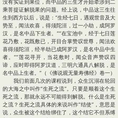
没有实证到果位，而中品的三生才开始牵涉到二
乘菩提证解脱果的问题。经上说，中品这三生往
生到西方以后，说是：“生经七日，遇观世音及大
势至，闻法欢喜，得须陀洹，过一小劫，成阿罗
汉，是名中品下生者。”“在宝池中，经于七日莲
花乃敷，花既敷已，开目合掌赞叹世尊，闻法欢
喜得须陀洹，经半劫已成阿罗汉，是名中品中生
者。”“莲花寻开，当花敷时，闻众音声赞叹四
谛，应时即得阿罗汉道，三明六通具八解脱，是
名中品上生者。”（《佛说观无量寿佛经》卷一）
我们前面几次的课程说到，众生沉溺在轮回
的大海之中叫作“生死之流”。只要是顺着这个生
死之流，那就永远不可能得到解脱。什么是生死
之流？生死之流具体的来说叫作“结使”，意思是
说，众生被这个结给绑住了，这个结它不但系缚