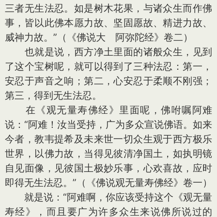
三者无生法忍。如是树木花果，与诸众生而作佛
事，皆以此佛本愿力故、坚固愿故、精进力故、
威神力故。”（《佛说大 阿弥陀经》卷二）
也就是说，西方净土里面的诸般众生，见到
了这个宝树呢，就可以得到了三种法忍：第一，
安忍于声音之响；第二，心安忍于柔顺不刚强；
第三，得到无生法忍。
在《观无量寿佛经》里面呢，佛咐嘱阿难
说：“阿难！汝当受持，广为多众宣说佛语。如来
今者，教韦提希及未来世一切众生观于西方极乐
世界，以佛力故，当得见彼清净国土，如执明镜
自见面像，见彼国土极妙乐事，心欢喜故，应时
即得无生法忍。”（《佛说观无量寿佛经》卷一）
就是说：“阿难啊，你应该受持这个《观无量
寿经》，而且要广为许多众生来说佛所说过的