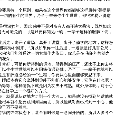
要秉持一个原则，如果在这个世界你都能够这样秉持“菩提易
于一切的有生的世界，乃至于未来你生生世世，都很容易证得这
很深妙的。因此 佛并不是对所有人都开演大乘法，既然如此
是无可避免的，可是只要你知见正确，一辈子这样的服膺下去，
后走，离开了道场、离开了讲堂、离开了修学的地方，这样怎
部再弥补回来。”所以如果你一往后退，一退就是好几百公尺，
佛法门能够通达一切实相作为依归，你总是在 佛陀的教法之
的花朵。
常好，可是你所得到的境地、所得到的庄严，还比不上你去将
可以生生世世就可以有因缘值遇到佛，乃至于下一辈子你就可以
这是菩萨道必经的一个过程，你要从心里面能够安忍下来。
睡眠本身它会牵涉到你能不能把心能够安住，安住在什么呢？
西等等。这样情况下就是因为功夫不纯熟。此外身体呢，对于心
是在修学上一个很好的方式。
，就是说从这地方走到一个大河口，如果他没有找到的话他就
他根本就不想要跳到河里面去，所以他就对自己找到一个心，他
你千万不要着急。
续的绵绵状态下，甚至有时候是一念间开悟的。所以因缘各个