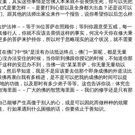
案，其实这些事情是念佛人本来就不会畏惧生死，你可以先把
方式是要怎样－－是要打到心脏以及全身都大出血？还是说可以
们、跟其他的法师出家众来作一个报告，说你希望你以后怎么样
护法神－－等于36位菩萨在照顾你；等到你愿意受五戒，每一
真修行人，你就不应该去畏惧这样的事实，何况今天你在修大乘
更多的菩萨来护持你，所以对于忽略现实的这个状况，就不需要
在佛门中“快”是没有办法抵达终点；佛门一算呢，都是无量
心没办法安住的时候，当你听到佛跟你授记的时候，不知道你那
于这样的安忍办不到，当佛一说“某某菩萨，你无量无量劫以
啦，然后早知道，我是不是应该要去信那个即身成佛的外道法比
跟佛再禀白我有多精进，是不是可以把我的成佛的时间可以提
佛地的功德，以及那时有多少弟子等等。这也告诉你说：体究念
智海里面－－广大的佛的智慧海里面－－我们的修学还是只有那
己能够产生高傲于别人的心，或是可以因此而做种种的炫耀
住、行如果遇到什么困顿的话，你要依止于善知识。