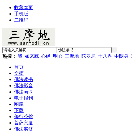
收藏本页
手机版
二维码
热搜：
我
如来藏
心经
明心
三摩地
陀罗尼
十八界
中阴身
首页
文摘
佛法读书
佛法影音
佛法mp3
电子报刊
图库
下载
修行茶馆
菩萨六度
佛法实修