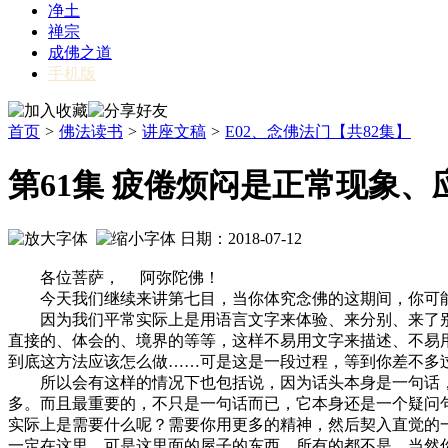
净土
禅宗
成佛之道
手机版
首页
>
佛法读书
>
讲座文稿
>
E02、念佛法门【共82集】
第61集 疲倦烦闷是正常现象
日期：2018-07-12
各位菩萨， 阿弥陀佛！
今天我们继续来讲第七目，当你体究念佛的这期间，你可能
因为我们平常实际上是用语言文字来体验、来分别、来了别
直接的、体会的、境界的等等，这样不易用文字来描述、不易
到底这方法应该怎么做……可是这是一段过程，等到你差不多
所以会有这样的情况下也包括说，因为话头本身是一句话，
多。而且最重要的，不只是一句话而已，它本身还是一个疑问
实际上是需要什么呢？需要你用更多的精神，然后契入直觉的
一定在这里，可是这里面的屋子的东西，所有的都不是。当然