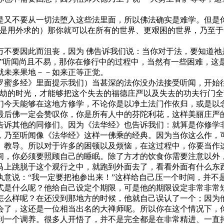
不要从一切法堕入这些法里面，所以佛法确实是难学。但是你
心是用外求的）那你就可以在所有的世界、更艰困的世界，乃至
要因此而沮丧，因为 佛告诉我们说：当你对于法，要知道祂是
？”听闻尚且不易，那你在修行中的过程中，当然有一些困难，这
就未来果地－－如来正等正觉。
蜜多经》里面提示我们）当甚深的法你没办法接受听闻，开始往
大劫的时光，才能够把这个失去的福德庄严以及失去的功夫行门全
们今天能够在这地方修学，不论你是以净土法门作依归，或是以念
最后佛一定会赞叹你，你是所有人中的芬陀利花，这样美丽庄严
诉其他的同修们。因为《法华经》也告诉我们：就算是你修学非
，乃至听闻像《法华经》这样一佛乘的经典。因为当你这么作，
、教导。所以对于许多的困顿以及烦恼，在这过程中，你要当作
，你必须要照顾自己的睡眠。除了方才的饮食你需要注意以外，
马上跳脱于这个观行之中，就跑到外面去了，看看外面有什么东
执意说：“我一定要把祂参出来！”这样给自己压一个时间，并不
是什么呢？他给自己设定个期限，可是他的期限设定非常非常短
怎么样呢？在还没到那地方的时候，他就自己误认了一个；因为
会了，这还是一位相当出名的大禅师呢。所以你在这个情况下，
一个调养。很多人开悟了，并不是完全都是在非常精进、一直持