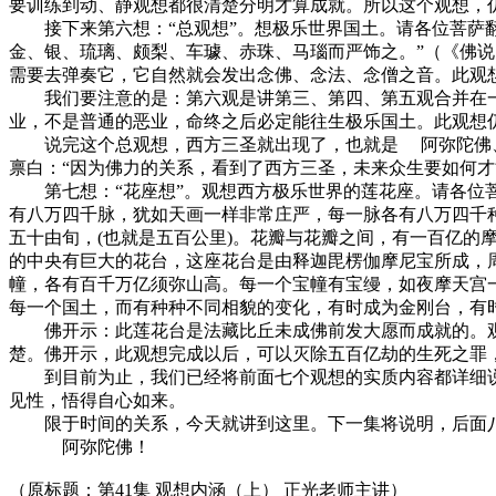
要训练到动、静观想都很清楚分明才算成就。所以这个观想，
接下来第六想：“总观想”。想极乐世界国土。请各位菩萨翻
金、银、琉璃、颇梨、车璩、赤珠、马瑙而严饰之。”（《佛
需要去弹奏它，它自然就会发出念佛、念法、念僧之音。此观想
我们要注意的是：第六观是讲第三、第四、第五观合并在一
业，不是普通的恶业，命终之后必定能往生极乐国土。此观想
说完这个总观想，西方三圣就出现了，也就是 阿弥陀佛、观
禀白：“因为佛力的关系，看到了西方三圣，未来众生要如何才
第七想：“花座想”。观想西方极乐世界的莲花座。请各位菩
有八万四千脉，犹如天画一样非常庄严，每一脉各有八万四千
五十由旬，(也就是五百公里)。花瓣与花瓣之间，有一百亿
的中央有巨大的花台，这座花台是由释迦毘楞伽摩尼宝所成，
幢，各有百千万亿须弥山高。每一个宝幢有宝缦，如夜摩天宫
每一个国土，而有种种不同相貌的变化，有时成为金刚台，有
佛开示：此莲花台是法藏比丘未成佛前发大愿而成就的。观
楚。佛开示，此观想完成以后，可以灭除五百亿劫的生死之罪
到目前为止，我们已经将前面七个观想的实质内容都详细说
见性，悟得自心如来。
限于时间的关系，今天就讲到这里。下一集将说明，后面八
阿弥陀佛！
（原标题：第41集 观想内涵（上） 正光老师主讲）