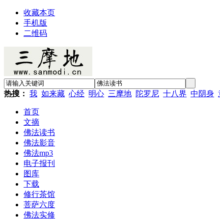
收藏本页
手机版
二维码
热搜：
我
如来藏
心经
明心
三摩地
陀罗尼
十八界
中阴身
首页
文摘
佛法读书
佛法影音
佛法mp3
电子报刊
图库
下载
修行茶馆
菩萨六度
佛法实修