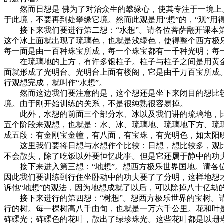
然而日想是 佛为了对治众生的攀缘心，使其专注于一境上。
于此境，不要再到处攀缘它境。然而此观是用“想”的，“观”
接下来我们要进行第二想：“水想”。请各位菩萨翻开课本第
这个冰上面就出现了琉璃色，也就是浅绿色，使得整个西方极
每一面是由一百种珠宝所成，每一个珠宝都有一千种光明；每
在琉璃地的上方，有许多银柱子。柱子与柱子之间是用黄金
面就形成了光明台。光明台上面有楼阁，它是由千万百宝所成
行观想完成，就叫作“水想”。
然而这边我们要注意的是，这个想还是坐下来闭目的想比较容
境。由于刚开始训练的关系，不是很纯熟很容易掉。
此外，水想的前面三个部分水、冰以及我们讲的琉璃地，比
五个阶段来观想，也就是：水、冰、琉璃地、琉璃地下方、琉
成五段：有金刚宝金幢，有八面，有宝珠，有光明色，如太阳
这里我们要将日想与水想作个比较：日想，想比较多，观比
不会散失，除了吃饭以外要恒忆此事。但是它还属于静中的功
接下来进入第三想：“地想”。想西方极乐世界国地。请各位
因此我们要训练到行住坐卧动中的功夫要了了分明，这样地想
诉他“地想”的观法，因为地想成就了以后，可以除掉八十亿
接下来进行的第四想：“树想”。想西方极乐世界的宝树。请
行的树。每一棵树高八千由旬，也就是一万六千公里。花和叶
砗磲光；砗磲色的花叶，散出了绿珍珠光。这些花叶都是以珊