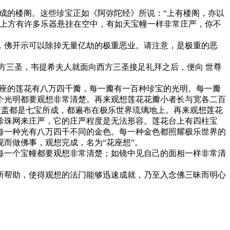
成的楼阁。这些珍宝正如《阿弥陀经》所说：“上有楼阁，亦以
阁上方有许多乐器悬挂在空中，有如天宝幢一样非常庄严，你不
佛开示可以除掉无量亿劫的极重恶业。请注意，是极重的恶
三圣，韦提希夫人就面向西方三圣接足礼拜之后，便向 世尊
花座的莲花有八万四千瓣，每一瓣有一百种珍宝的光明。每一瓣
个光明都要观想非常清楚。再来观想莲花花瓣小者长与宽各二百
宝盖都是七宝所成，都遍布在极乐世界琉璃地上。再来观想莲花
珍珠网来庄严，它的庄严程度是无法形容。莲花台上有四柱宝
每一种光有八万四千不同的金色。每一种金色都照耀极乐世界的
而做佛事，观想完成，名为“花座想”。
一个宝幢都要观想非常清楚；如镜中见自己的面相一样非常清
帮助，使得观想的法门能够迅速成就，乃至入念佛三昧而明心