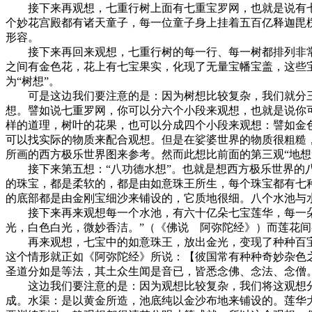
接下来再观想，七重行树上面有七重宝罗网，也就是说有七
个妙花宫殿都有诸天童子，每一位童子身上挂着五百亿释迦毘
形容。
接下来再回来观想，七重行树的每一行、每一树都排列非常
之间有金色花，花上有七宝果实，化现了无量宝幡宝盖，这些
为“树想”。
可是这边我们要注意的是：因为树想比较复杂，我们就分三
想。譬如说七重罗网，你可以分六个小段来观想，也就是说你
样的道理，树叶的花果，也可以分成四个小段来观想：譬如金
可以找实际的物质来配合观想。但是在娑婆世界的物质很粗糙
所画的西方极乐世界图来参考。然而此想比前面的第三观“地
接下来第五想：“八功德水想”。也就是想西方极乐世界的八
的珠宝，都是柔软的，都是由如意珠王所生，每个珠宝都有七
的底部都是由金刚宝细沙来铺设的，它质地很细。八个水池与
接下来再来观想每一个水池，有六十亿朵七宝莲华，每一朵莲
光，白色白光，微妙香洁。”（《佛说 阿弥陀经》）而莲花间
再来观想，七宝中的如意珠王，放出金光，变现了种种百宝
这个情形就正如《阿弥陀经》所说：【彼国常有种种奇妙杂色
圣道分如是等法，其土众生闻是音已，皆悉念佛、念法、念僧。
这边我们要注意的是：因为观想比较复杂，我们将这观想分
成。水渠：是以黄金所造，池底纯以金沙布地来铺设的。莲华