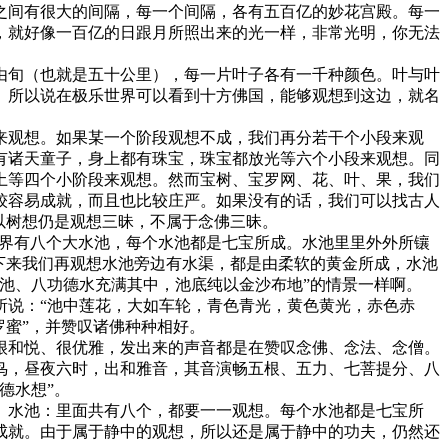
间有很大的间隔，每一个间隔，各有五百亿的妙花宫殿。每一
，就好像一百亿的日跟月所照出来的光一样，非常光明，你无法
旬（也就是五十公里），每一片叶子各有一千种颜色。叶与叶
。所以说在极乐世界可以看到十方佛国，能够观想到这边，就名
观想。如果某一个阶段观想不成，我们再分若干个小段来观
有诸天童子，身上都有珠宝，珠宝都放光等六个小段来观想。同
土等四个小阶段来观想。然而宝树、宝罗网、花、叶、果，我们
较容易成就，而且也比较庄严。如果没有的话，我们可以找古人
以树想仍是观想三昧，不属于念佛三昧。
世界有八个大水池，每个水池都是七宝所成。水池里里外外所镶
下来我们再观想水池旁边有水渠，都是由柔软的黄金所成，水池
池、八功德水充满其中，池底纯以金沙布地”的情景一样啊。
说：“池中莲花，大如车轮，青色青光，黄色黄光，赤色赤
罗蜜”，并赞叹诸佛种种相好。
和悦、很优雅，发出来的声音都是在赞叹念佛、念法、念僧。
鸟，昼夜六时，出和雅音，其音演畅五根、五力、七菩提分、八
德水想”。
水池：里面共有八个，都要一一观想。每个水池都是七宝所
成就。由于属于静中的观想，所以还是属于静中的功夫，仍然还