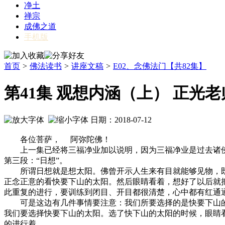
净土
禅宗
成佛之道
手机版
首页
>
佛法读书
>
讲座文稿
>
E02、念佛法门【共82集】
第41集 观想内涵（上） 正光
日期：2018-07-12
各位菩萨， 阿弥陀佛！
上一集已经将三福净业加以说明，因为三福净业是过去诸佛、
第三段：“日想”。
所谓日想就是想太阳。佛曾开示人生来有目就能够见物，既
正念正意的看快要下山的太阳。然后眼睛看着，想好了以后就
此重复的进行，要训练到闭目、开目都很清楚，心中都有红通
可是这边有几件事情要注意：我们所要选择的是快要下山的
我们要选择快要下山的太阳。选了快下山的太阳的时候，眼睛
的进行着。