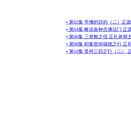
• 第02集 学佛的目的（二）正
• 第04集 略说各种念佛法门 
• 第06集 三资粮之信 正礼老师
• 第08集 积集世间福德之行 
• 第10集 受持三归之行（二）