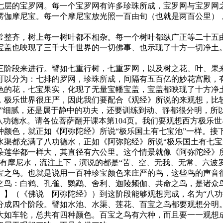
层的宝罗网。每一个宝罗网有许多珍珠所成，宝罗网与宝罗网之
楞伽摩尼宝。每一个摩尼宝放光照一百由旬（也就是两百公里）
整齐，树上每一树叶都不相杂。每一个树叶都纵广正等二十五由
宝盖也映现了三千大千世界的一切佛事、也示现了十方一切净土
阶段来进行。譬如七重行树，七重罗网，以及树之花、叶、果来
可以分为：七排的罗网，珍珠所成，间隔有五百亿的妙花宫殿，
色的花，七宝果实，化现了无量宝幡宝盖，宝盖都映现了十方净
，极乐世界很庄严，因此我们要配合《观经》所说的来观想，比
想”细腻，还是属于静中的功夫，还要训练到动、静都很分明，所
功德水。请各位菩萨翻开课本第104页。我们要观想西方极乐
种颜色，就正如《阿弥陀经》所说“极乐国土有七宝池”一样。接
水渠都充满了八功德水，正如《阿弥陀经》所说“极乐国土有七宝
华都一样大，其直径有六公里。这个情景就像《阿弥陀经》所
有摩尼水，流注上下，演说的都是“苦、空、无我、无常、六波
之鸟。也就是说用一百种珍宝颜色来庄严的鸟，这些鸟的声音很
之鸟：白鹤、孔雀、鹦鹉、舍利、迦陵频伽、共命之鸟，是诸众
】（《佛说 阿弥陀经》）到这阶段能够观想完成，名为“八功
成四个阶段。譬如水池、水渠、莲花、百宝之鸟都要观想分明。
大如车轮，总共有四种颜色。百宝之鸟有六种，而且要一一观想