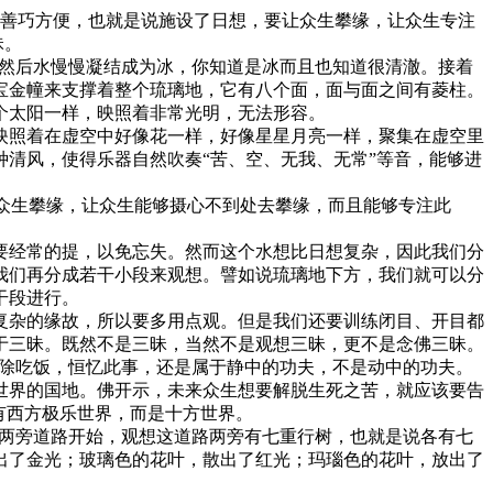
善巧方便，也就是说施设了日想，要让众生攀缘，让众生专注
昧。
。然后水慢慢凝结成为冰，你知道是冰而且也知道很清澈。接着
宝金幢来支撑着整个琉璃地，它有八个面，面与面之间有菱柱。
个太阳一样，映照着非常光明，无法形容。
照着在虚空中好像花一样，好像星星月亮一样，聚集在虚空里
清风，使得乐器自然吹奏“苦、空、无我、无常”等音，能够进
众生攀缘，让众生能够摄心不到处去攀缘，而且能够专注此
经常的提，以免忘失。然而这个水想比日想复杂，因此我们分
我们再分成若干小段来观想。譬如说琉璃地下方，我们就可以分
干段进行。
杂的缘故，所以要多用点观。但是我们还要训练闭目、开目都
于三昧。既然不是三昧，当然不是观想三昧，更不是念佛三昧。
唯除吃饭，恒忆此事，还是属于静中的功夫，不是动中的功夫。
世界的国地。佛开示，未来众生想要解脱生死之苦，就应该要告
有西方极乐世界，而是十方世界。
的两旁道路开始，观想这道路两旁有七重行树，也就是说各有七
出了金光；玻璃色的花叶，散出了红光；玛瑙色的花叶，放出了