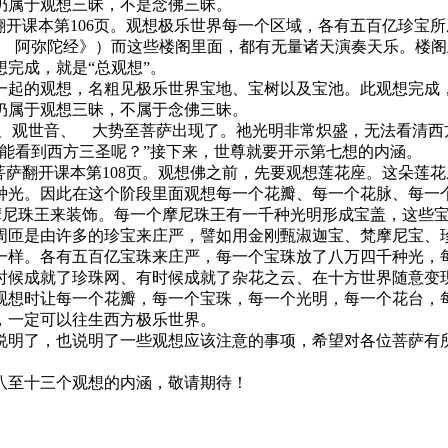
仍属于观想三昧，不是念佛三昧。
开课本第106页。观想极乐世界每一个区域，各有五百亿珍宝所
说 阿弥陀经》）而这些楼阁里面，都有无量诸天演奏天乐。楼
完成，就是“总观想”。
起的观想，名粗见极乐世界宝地、宝树以及宝池。此观想完成，
仍属于观想三昧，不属于念佛三昧。
世音、 大势至菩萨出现了。祂光明非常炽盛，无法看清西方
能看到西方三圣呢？”接下来，世尊就要开示第七想的内涵。
萨翻开课本第108页。观想佛之前，先要观想莲花座。这朵莲
种光。因此在这个阶段里面观想每一个花瓣、每一个花脉、每一
的摩尼珠王来装饰。每一个摩尼珠王有一千种光明形成宝盖，这些
周匝是由许多的珍宝来庄严，譬如用金刚甄淑迦宝、梵摩尼宝、
一样。各有五百亿宝珠来庄严，每一个宝珠放了八万四千种光，
时候成就了珍珠网、有时候成就了杂花之云、在十方世界随意变现
想时让每一个花瓣，每一个宝珠，每一个光明，每一个花台，每
，一定可以往生西方极乐世界。
明了，也说明了一些观想应该注意的事项，希望对各位菩萨有所
至十三个观想的内涵，敬请期待！