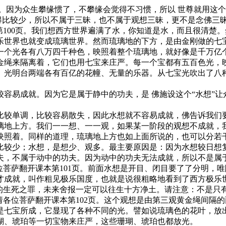
因为众生攀缘惯了，不攀缘会觉得不习惯，所以 世尊就用这个
用得比较少，所以不属于三昧，也不属于观想三昧，更不是念佛三
100页。我们想西方世界遍满了水，你知道是水，而且很清楚
乐世界也就变成琉璃世界。然而琉璃地的下方，是由金刚做的七
一个光各有八万四千种色，映照着整个琉璃地，就好像是千万亿
绳来隔离着，它们也用七宝来庄严。每一个宝都有五百色光，映
。光明台两端各有百亿的花幢、无量的乐器。从七宝光吹出了八种
易成就。因为它是属于静中的功夫，是 佛施设这个“水想”让
较单调，比较容易散失，因此水想就不容易成就，佛告诉我们要
璃地上方。我们一一想、一一观，如果某一阶段的观想不成就，
映照着。同样的道理，琉璃地上方也如上面所说的，也可以分若
较少；水想，是想少、观多。最主要原因是：因为水想较日想复
夫，不属于动中的功夫。因为动中的功夫无法成就，所以不是属
菩萨翻开课本第101页。前面水想是开目、闭目要了了分明，
才成就，叫作粗见极乐国度，也就是说很粗略地看到了西方极乐
劫的生死之罪，未来舍报一定可以往生十方净土。请注意：不是只
各位菩萨翻开课本第102页。这个观想是由第三观黄金绳间隔
是七宝所成，它显现了各种不同的光。譬如说琉璃色的花叶，放
瑚、琥珀等一切宝物来庄严，这些珊瑚、琥珀也都放光。