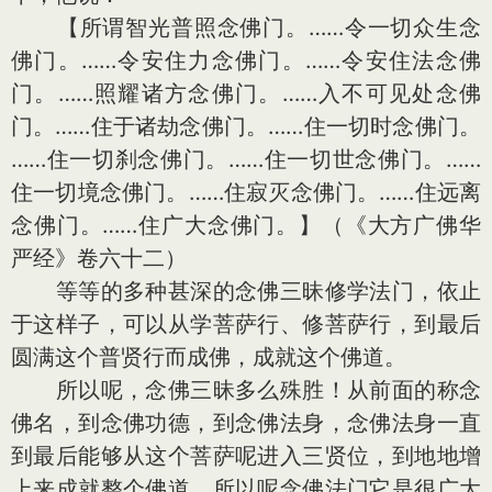
【所谓智光普照念佛门。……令一切众生念
佛门。……令安住力念佛门。……令安住法念佛
门。……照耀诸方念佛门。……入不可见处念佛
门。……住于诸劫念佛门。……住一切时念佛门。
……住一切刹念佛门。……住一切世念佛门。……
住一切境念佛门。……住寂灭念佛门。……住远离
念佛门。……住广大念佛门。】（《大方广佛华
严经》卷六十二）
等等的多种甚深的念佛三昧修学法门，依止
于这样子，可以从学菩萨行、修菩萨行，到最后
圆满这个普贤行而成佛，成就这个佛道。
所以呢，念佛三昧多么殊胜！从前面的称念
佛名，到念佛功德，到念佛法身，念佛法身一直
到最后能够从这个菩萨呢进入三贤位，到地地增
上来成就整个佛道。所以呢念佛法门它是很广大