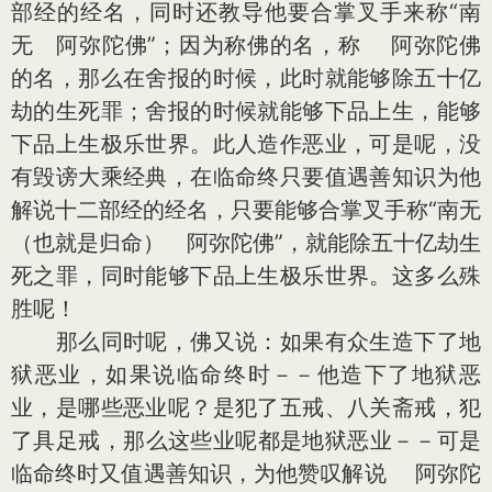
部经的经名，同时还教导他要合掌叉手来称“南
无 阿弥陀佛”；因为称佛的名，称 阿弥陀佛
的名，那么在舍报的时候，此时就能够除五十亿
劫的生死罪；舍报的时候就能够下品上生，能够
下品上生极乐世界。此人造作恶业，可是呢，没
有毁谤大乘经典，在临命终只要值遇善知识为他
解说十二部经的经名，只要能够合掌叉手称“南无
（也就是归命） 阿弥陀佛”，就能除五十亿劫生
死之罪，同时能够下品上生极乐世界。这多么殊
胜呢！
那么同时呢，佛又说：如果有众生造下了地
狱恶业，如果说临命终时－－他造下了地狱恶
业，是哪些恶业呢？是犯了五戒、八关斋戒，犯
了具足戒，那么这些业呢都是地狱恶业－－可是
临命终时又值遇善知识，为他赞叹解说 阿弥陀