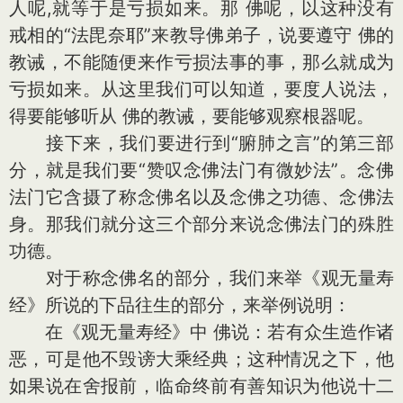
人呢,就等于是亏损如来。那 佛呢，以这种没有
戒相的“法毘奈耶”来教导佛弟子，说要遵守 佛的
教诫，不能随便来作亏损法事的事，那么就成为
亏损如来。从这里我们可以知道，要度人说法，
得要能够听从 佛的教诫，要能够观察根器呢。
接下来，我们要进行到“腑肺之言”的第三部
分，就是我们要“赞叹念佛法门有微妙法”。念佛
法门它含摄了称念佛名以及念佛之功德、念佛法
身。那我们就分这三个部分来说念佛法门的殊胜
功德。
对于称念佛名的部分，我们来举《观无量寿
经》所说的下品往生的部分，来举例说明：
在《观无量寿经》中 佛说：若有众生造作诸
恶，可是他不毁谤大乘经典；这种情况之下，他
如果说在舍报前，临命终前有善知识为他说十二