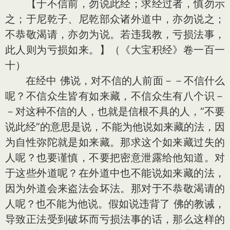
【于不信前，勿说此经；求经过者，慎勿示
之；于尼乾子、尼乾部众诸外道中，亦勿说之；
不恭敬渴请，亦勿为说。若违我教，亏损法事，
此人则为亏损如来。】（《大宝积经》卷一百一
十）
在经中 佛说，对不信的人前面－－不信什么
呢？不信众生皆有如来藏，不信众生有八个识－
－对这种不信的人，也就是信根不具的人，“不要
说此经”的意思是说，不能为他说如来藏的法，因
为自性弥陀就是如来藏。那求这个如来藏过失的
人呢？也要谨慎，不要把密意泄露给他知道。对
于这些外道呢？在外道中也不能说如来藏的法，
因为外道会来盗法会坏法。那对于不恭敬渴请的
人呢？也不能为他说。假如说违背了 佛的教诫，
导致正法受到破坏而亏损法事的话，那么这样的