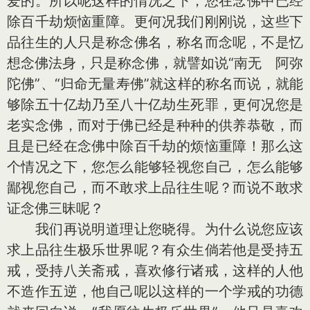
爱的。所以呢这样的情况之下，您在念佛中已经
除百千劫烦恼重障。更何况我们刚刚说，这些下
品往生的人只是称念佛名，称名而念呢，不是忆
想念佛法身，只是称念佛，就譬如说“南无 阿弥
陀佛”、“归命无量寿佛”就这样的称名而说，就能
够除五十亿劫乃至八十亿劫生死罪，更何况您是
老实念佛，而对于佛已经是种种的供养恭敬，而
且是已经在念佛中除百千劫的烦恼重障！那么这
个情况之下，您怎么能够轻视您自己，怎么能够
鄙视您自己，而不敢求上品往生呢？而说不敢求
证念佛三昧呢？
我们再说明道理让您晓得。为什么说您应该
求上品往生极乐世界呢？有众生倘若他是受持五
戒，受持八关斋戒，喜欢修行诸戒，这样的人他
不造作五逆，他自己呢以这样的一个学戒的功德