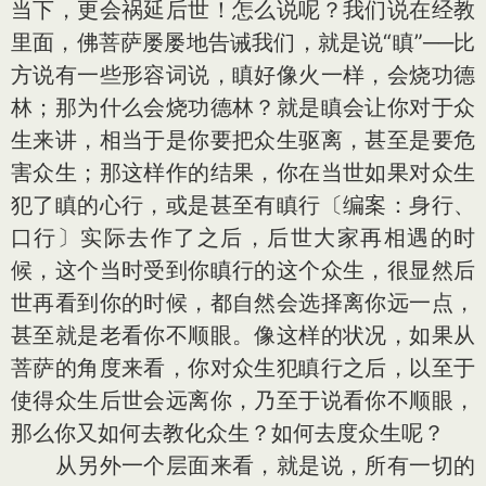
当下，更会祸延后世！怎么说呢？我们说在经教
里面，佛菩萨屡屡地告诫我们，就是说“瞋”──比
方说有一些形容词说，瞋好像火一样，会烧功德
林；那为什么会烧功德林？就是瞋会让你对于众
生来讲，相当于是你要把众生驱离，甚至是要危
害众生；那这样作的结果，你在当世如果对众生
犯了瞋的心行，或是甚至有瞋行〔编案：身行、
口行〕实际去作了之后，后世大家再相遇的时
候，这个当时受到你瞋行的这个众生，很显然后
世再看到你的时候，都自然会选择离你远一点，
甚至就是老看你不顺眼。像这样的状况，如果从
菩萨的角度来看，你对众生犯瞋行之后，以至于
使得众生后世会远离你，乃至于说看你不顺眼，
那么你又如何去教化众生？如何去度众生呢？
从另外一个层面来看，就是说，所有一切的