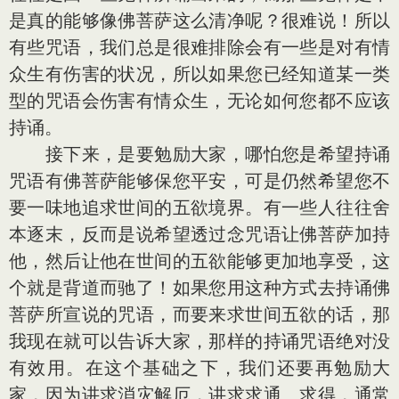
是真的能够像佛菩萨这么清净呢？很难说！所以
有些咒语，我们总是很难排除会有一些是对有情
众生有伤害的状况，所以如果您已经知道某一类
型的咒语会伤害有情众生，无论如何您都不应该
持诵。
接下来，是要勉励大家，哪怕您是希望持诵
咒语有佛菩萨能够保您平安，可是仍然希望您不
要一味地追求世间的五欲境界。有一些人往往舍
本逐末，反而是说希望透过念咒语让佛菩萨加持
他，然后让他在世间的五欲能够更加地享受，这
个就是背道而驰了！如果您用这种方式去持诵佛
菩萨所宣说的咒语，而要来求世间五欲的话，那
我现在就可以告诉大家，那样的持诵咒语绝对没
有效用。在这个基础之下，我们还要再勉励大
家，因为讲求消灾解厄，讲求求通、求得，通常