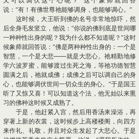
又可以调伏这个心呢？”这个象师就回答
说：“有！有佛世尊祂能够调身，也能够调心。”
这时候，大王听到佛的名号非常地惊吓，然
后全身毛发竖立，他说：“你说的佛到底是世间哪
一种种性出身的呢？我为什么都不知道呢？”这时
候象师就回答说：“佛是两种种性出身的：一个是
智慧，一个是大悲——就是大悲心。祂精勤地修
学六波罗蜜，能够渡过生死之海，等祂功德智慧
圆满之后，祂就成佛；成佛之后可以调自己的身
心，也能够调伏世间一切众生的身心。”于是国王
听了又惊又喜！可以知道这个法，他无始以来熏
习的佛种这时候又成熟了。
于是，他赶紧入宫，然后用香汤来澡浴，再
穿著上新的衣裳，这时候步上高楼楼阁，向四方
来作礼、礼敬，并且对众生发起了大悲心。于是