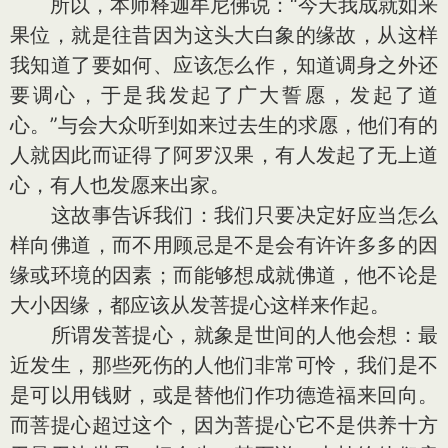
所以，本师释迦牟尼佛说：“今天我成就如来
果位，就是往昔因为这头大白象的缘故，从这样
我知道了要如何、应该怎么作，知道调身之外还
要调心，于是我发起了广大誓愿，发起了道
心。”与会大众听到如来过去生的求愿，他们有的
人就因此而证得了阿罗汉果，有人发起了无上道
心，有人也发愿来出家。
这故事告诉我们：我们只要决定好应当怎么
样向佛道，而不用顾忌是不是会有许许多多的因
缘或环境的因素；而能够想成就佛道，他不论是
大小因缘，都应该从发菩提心这样来作起。
所谓发菩提心，就象是世间的人他会想：最
近发生，那些死伤的人他们非常可怜，我们是不
是可以用钱财，或是替他们作功德造福来回向。
而菩提心超过这个，因为菩提心它不是供养十方