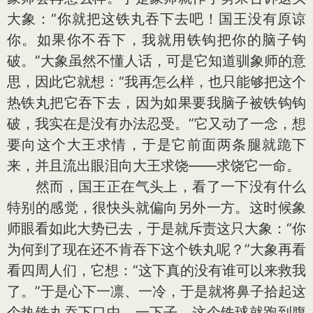
大象：“你就把这铁丸吞下去吧！国王没有原谅
你。如果你不吞下，我就用铁钩把你的脑子钩
破。”大象虽然不懂人话，可是它知道驯象师的意
思，因此它就想：“我再怎么样，也只能够把这个
热铁丸把它吞下去，因为如果要我脑子被铁钩钩
破，我实在是没有办法忍受。”它又动了一念，想
要向这个大王求情，于是它前面两条腿就跪下
来，并且流出眼泪向大王求饶——求饶它一命。
然而，国王正在气头上，看了一下没有什么
特别的感觉，很快头就偏向另外一方。这时候象
师眼看如此大势已去，于是就斥责这只大象：“你
为何到了现在还不肯吞下这个铁丸呢？”大象再看
看四周人们，它想：“这下真的没有谁可以来救我
了。”于是心下一凛、一冷，于是就将鼻子拾起这
个热铁丸吞下口中。一下子，这个铁球就跑到腹