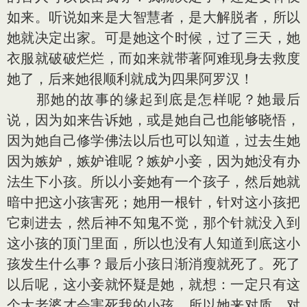
如来。听说如来是大智慧者，是大解脱者，所以
她就决定出家。可是她这个时候，过了三天，她
衣服就破破烂烂，而如来就带著阿难现身去救度
她了，后来她很顺利就成为四果阿罗汉！
那她的故事的缘起到底是怎样呢？她最后
说，因为如来告诉她，或是她自己也能够晓悟，
因为她自己修学佛法以后也可以知道，过去生她
因为嫉妒，嫉妒谁呢？嫉妒小妾，因为她没有办
法生下小孩。所以小妾她有一个孩子，然后她就
暗中把这小孩害死；她用一根针，针对这小孩把
它刺进去，然后神不知鬼不觉，那个针就没入到
这小孩的顶门里面，所以也没有人知道到底这小
孩发生什么事？最后小孩日渐消瘦就死了。死了
以后呢，这小妾就怀疑是她，就想：一定只有这
个大老婆才会害死我的小孩。所以她来对质，对