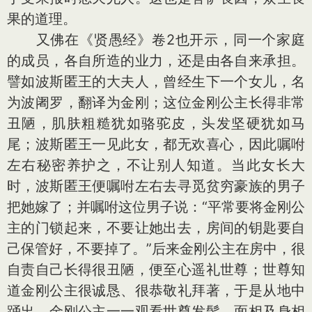
果的道理。
又佛在《贤愚经》卷2也开示，同一个家庭
的成员，各自所造的业力，还是由各自来承担。
譬如波斯匿王的大夫人，曾经生下一个女儿，名
为波阇罗，翻译为金刚；这位金刚公主长得非常
丑陋，肌肤粗糙犹如骆驼皮，头发坚硬犹如马
尾；波斯匿王一见此女，都无欢喜心，因此嘱咐
左右秘密养护之，不让别人知道。当此女长大
时，波斯匿王便嘱咐左右去寻觅贫穷豪族的男子
把她嫁了；并嘱咐这位男子说：“平常要将金刚公
主的门锁起来，不要让她出去，房间的钥匙要自
己保管好，不要掉了。”后来金刚公主在房中，很
自责自己长得很丑陋，便至心遥礼世尊；世尊知
道金刚公主很诚恳、很恭敬礼拜著，于是从地中
踊出。金刚公主一一观看世尊发髻、面相及身相