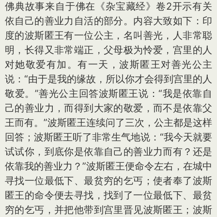
佛典故事来自于佛在《杂宝藏经》卷2开示有关
依自己的善业力自活的部分。内容大致如下：印
度的波斯匿王有一位公主，名叫善光，人非常聪
明，长得又非常端正，父母极为怜爱，宫里的人
对她敬爱有加。有一天，波斯匿王对善光公主
说：“由于是我的缘故，所以你才会得到宫里的人
敬爱。”善光公主回答波斯匿王说：“我是依靠自
己的善业力，而得到大家的敬爱，而不是依靠父
王而有。”波斯匿王连续问了三次，公主都是这样
回答；波斯匿王听了非常生气地说：“我今天就要
试试你，到底你是依靠自己的善业力而有？还是
依靠我的善业力？”波斯匿王便命令左右，在城中
寻找一位最低下、最贫穷的乞丐；使者奉了波斯
匿王的命令便去寻找，找到了一位最低下、最贫
穷的乞丐，并把他带到宫里晋见波斯匿王；波斯