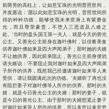
前两旁的高柱上，让如意宝珠的光明普照世间，
并发愿说：‘愿以此如意宝珠的光明，普照世间所
得的种种功德，能够使我未来世身上有紫磨金
光，而且尊荣豪贵，不堕入三恶道及八难之
处。’当时的盘头国王第一夫人，就是今天的善光
公主。又善光公主前身在迦叶佛时，以佳肴美食
供养迦叶佛如来及四大声闻弟子；那时她的夫婿
不让她供养，因此前来阻止，善光公主前身便劝
请夫婿说：‘不要阻止我对迦叶如来及四大声闻弟
子所作的供养，既然我已经邀请迦叶如来等人来
受供，请让我圆满此次的功德。’夫婿听了再也没
有阻拦妻子对迦叶佛等人所作的供养。那时的夫
婿，就是今日善光公主的夫婿；那时的妻子，就
是今日的善光公主。由于那时的夫婿想遮止妻子
对迦叶如来等人所作的供养，所以多世以来贫穷