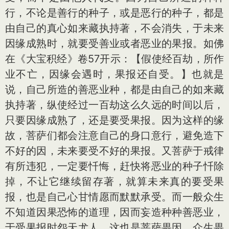
行，不论是善行的种子，或是恶行的种子，都是
由自己的真心如来藏执持著，不会消失，于未来
因缘成熟时，就要受善业或者恶业的果报。如佛
在《大宝积经》卷57开示：【假使经百劫，所作
业不亡，因缘会遇时，果报还自受。】也就是
说，自己所造的善恶业种，都是由自己的如来藏
执持著，纵使经过一百劫这么久远的时间以后，
只要因缘成熟了，还是要受果报。因为这样的缘
故，菩萨们都会注意自己的身口意行，避免造下
不好的因，未来要受不好的果报。又菩萨于戒律
有所违犯，一定要忏悔，赶快将恶业的种子忏除
掉，不让它继续留存著，就算未来真的要受果
报，也是自己心甘情愿而默默承受。而一般众生
不知道因果恐怖的道理，因而妄造种种善恶业，
于受果报时怨天尤人。这也是菩萨畏因，众生畏