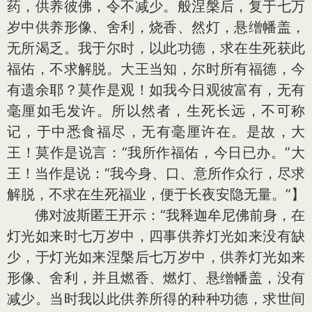
药，供养彼佛，令不减少。般涅槃后，复于七万
岁中供养形像、舍利，烧香、然灯，悬缯幡盖，
无所渴乏。我于尔时，以此功德，求在生死获此
福佑，不求解脱。大王当知，尔时所有福德，今
有遗余耶？莫作是观！如我今日观彼富有，无有
毫厘如毛发许。所以然者，生死长远，不可称
记，于中悉食福尽，无有毫厘许在。是故，大
王！莫作是说言：“我所作福佑，今日已办。”大
王！当作是说：“我今身、口、意所作众行，尽求
解脱，不求在生死福业，便于长夜安隐无量。”】
佛对波斯匿王开示：“我释迦牟尼佛前身，在
灯光如来时七万岁中，四事供养灯光如来没有缺
少，于灯光如来涅槃后七万岁中，供养灯光如来
形像、舍利，并且燃香、燃灯、悬缯幡盖，没有
减少。当时我以此供养所得的种种功德，求世间