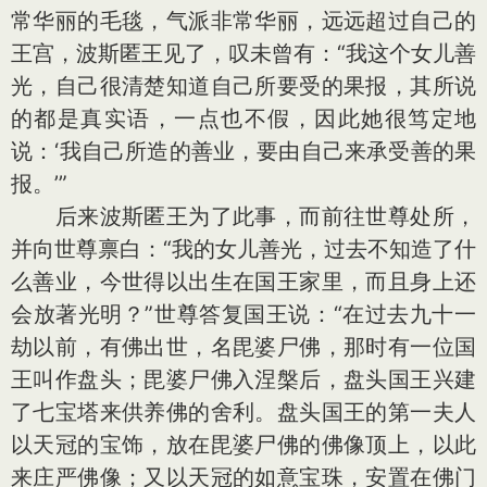
常华丽的毛毯，气派非常华丽，远远超过自己的
王宫，波斯匿王见了，叹未曾有：“我这个女儿善
光，自己很清楚知道自己所要受的果报，其所说
的都是真实语，一点也不假，因此她很笃定地
说：‘我自己所造的善业，要由自己来承受善的果
报。’”
后来波斯匿王为了此事，而前往世尊处所，
并向世尊禀白：“我的女儿善光，过去不知造了什
么善业，今世得以出生在国王家里，而且身上还
会放著光明？”世尊答复国王说：“在过去九十一
劫以前，有佛出世，名毘婆尸佛，那时有一位国
王叫作盘头；毘婆尸佛入涅槃后，盘头国王兴建
了七宝塔来供养佛的舍利。盘头国王的第一夫人
以天冠的宝饰，放在毘婆尸佛的佛像顶上，以此
来庄严佛像；又以天冠的如意宝珠，安置在佛门