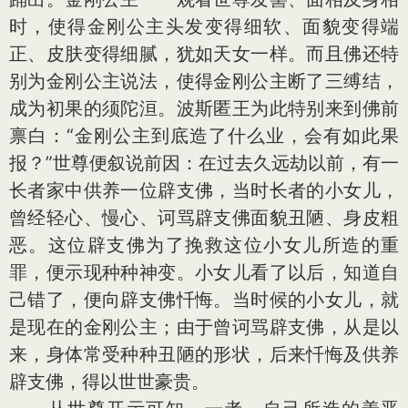
时，使得金刚公主头发变得细软、面貌变得端
正、皮肤变得细腻，犹如天女一样。而且佛还特
别为金刚公主说法，使得金刚公主断了三缚结，
成为初果的须陀洹。波斯匿王为此特别来到佛前
禀白：“金刚公主到底造了什么业，会有如此果
报？”世尊便叙说前因：在过去久远劫以前，有一
长者家中供养一位辟支佛，当时长者的小女儿，
曾经轻心、慢心、诃骂辟支佛面貌丑陋、身皮粗
恶。这位辟支佛为了挽救这位小女儿所造的重
罪，便示现种种神变。小女儿看了以后，知道自
己错了，便向辟支佛忏悔。当时候的小女儿，就
是现在的金刚公主；由于曾诃骂辟支佛，从是以
来，身体常受种种丑陋的形状，后来忏悔及供养
辟支佛，得以世世豪贵。