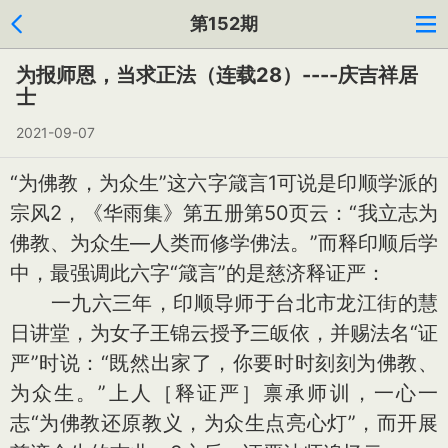
第152期
为报师恩，当求正法（连载28）----庆吉祥居
士
2021-09-07
“为佛教，为众生”这六字箴言1可说是印顺学派的
宗风2，《华雨集》第五册第50页云：“我立志为
佛教、为众生—人类而修学佛法。”而释印顺后学
中，最强调此六字“箴言”的是慈济释证严：
一九六三年，印顺导师于台北市龙江街的慧
日讲堂，为女子王锦云授予三皈依，并赐法名“证
严”时说：“既然出家了，你要时时刻刻为佛教、
为众生。”上人［释证严］禀承师训，一心一
志“为佛教还原教义，为众生点亮心灯”，而开展