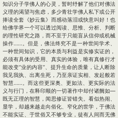
知识分子学佛人的心灵，暂时纾解了他们对佛法
义理的渴望与焦虑，多少青壮学佛人私下或公开
捧读全套《妙云集》而感动落泪或快意叫好！也
给佛学界一个可以透过阅读、思惟、分析、判断
的理性研究之路，而不至于只能盲从信仰或机械
操作……。但是，佛法终究不是一种世间学术、
一种世间知识，它的本质与利益是实修实证的，
必须有具体的受用、真实的体验，唯有真修行才
能改变“业的内容”、提升生命的质量，让人断除
我见我执、出离生死，乃至亲证实相、发起般若
智慧……。而这些更深奥、更如法、更实际的法
义与行门，在释印顺的一切著作中却付诸阙如—
既无正理的智慧，闻思修证皆错失。看似热闹、
显学，却越来越走向俗化、窄化的世学，于佛法
不能实证、于世俗又不够专业，徒有人间而无佛