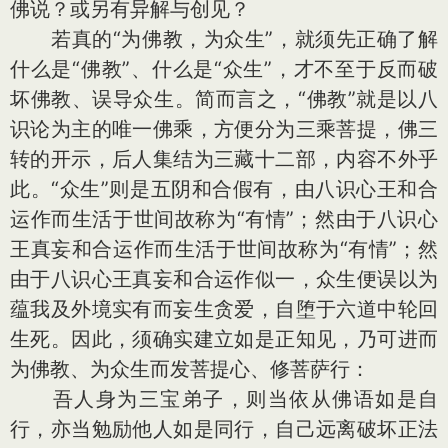
佛说？或另有异解与创见？
若真的“为佛教，为众生”，就须先正确了解
什么是“佛教”、什么是“众生”，才不至于反而破
坏佛教、误导众生。简而言之，“佛教”就是以八
识论为主的唯一佛乘，方便分为三乘菩提，佛三
转的开示，后人集结为三藏十二部，内容不外乎
此。“众生”则是五阴和合假有，由八识心王和合
运作而生活于世间故称为“有情”；然由于八识心
王真妄和合运作而生活于世间故称为“有情”；然
由于八识心王真妄和合运作似一，众生便误以为
蕴我及外境实有而妄生贪爱，自堕于六道中轮回
生死。因此，须确实建立如是正知见，乃可进而
为佛教、为众生而发菩提心、修菩萨行：
吾人身为三宝弟子，则当依从佛语如是自
行，亦当勉励他人如是同行，自己远离破坏正法