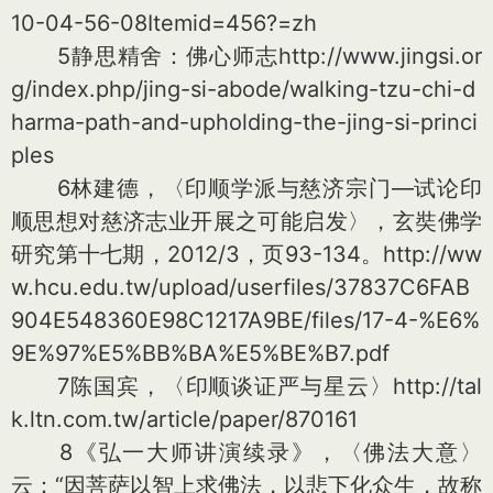
10-04-56-08Itemid=456?=zh
5静思精舍：佛心师志http://www.jingsi.or
g/index.php/jing-si-abode/walking-tzu-chi-d
harma-path-and-upholding-the-jing-si-princi
ples
6林建德，〈印顺学派与慈济宗门—试论印
顺思想对慈济志业开展之可能启发〉，玄奘佛学
研究第十七期，2012/3，页93-134。http://ww
w.hcu.edu.tw/upload/userfiles/37837C6FAB
904E548360E98C1217A9BE/files/17-4-%E6%
9E%97%E5%BB%BA%E5%BE%B7.pdf
7陈国宾，〈印顺谈证严与星云〉http://tal
k.ltn.com.tw/article/paper/870161
8《弘一大师讲演续录》，〈佛法大意〉
云：“因菩萨以智上求佛法，以悲下化众生，故称