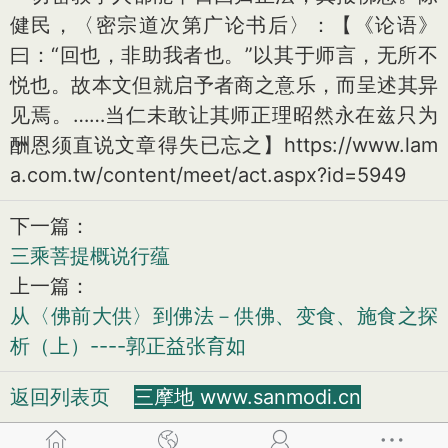
健民，〈密宗道次第广论书后〉：【《论语》
曰：“回也，非助我者也。”以其于师言，无所不
悦也。故本文但就启予者商之意乐，而呈述其异
见焉。……当仁未敢让其师正理昭然永在兹只为
酬恩须直说文章得失已忘之】https://www.lam
a.com.tw/content/meet/act.aspx?id=5949
下一篇：
三乘菩提概说行蕴
上一篇：
从〈佛前大供〉到佛法－供佛、变食、施食之探
析（上）----郭正益张育如
返回列表页
三摩地 www.sanmodi.cn