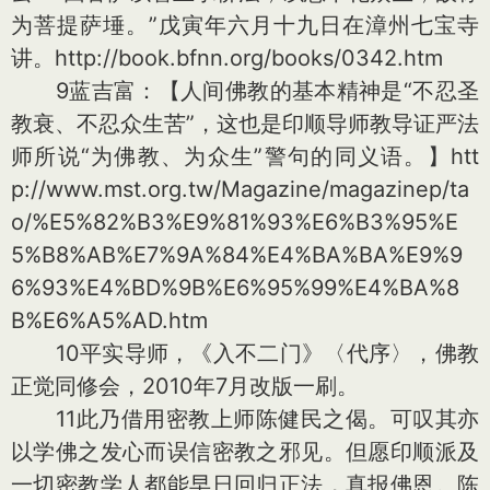
为菩提萨埵。”戊寅年六月十九日在漳州七宝寺
讲。http://book.bfnn.org/books/0342.htm
9蓝吉富：【人间佛教的基本精神是“不忍圣
教衰、不忍众生苦”，这也是印顺导师教导证严法
师所说“为佛教、为众生”警句的同义语。】htt
p://www.mst.org.tw/Magazine/magazinep/ta
o/%E5%82%B3%E9%81%93%E6%B3%95%E
5%B8%AB%E7%9A%84%E4%BA%BA%E9%9
6%93%E4%BD%9B%E6%95%99%E4%BA%8
B%E6%A5%AD.htm
10平实导师，《入不二门》〈代序〉，佛教
正觉同修会，2010年7月改版一刷。
11此乃借用密教上师陈健民之偈。可叹其亦
以学佛之发心而误信密教之邪见。但愿印顺派及
一切密教学人都能早日回归正法，真报佛恩。陈