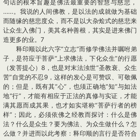
句话的根本旨趣是佛法最重要的智慧与慈悲，
……。我说的人间佛教，是以法的成就做为基础
而随缘的慈悲度众，而不是以大杂烩式的慈悲来
让众生入佛门，美其名种善根，其实是进来佛门
造更多的业。7
释印顺以此六字“立志”而修学佛法并嘱咐弟
子，是符应于菩萨“上求佛法，下化众生”的行愿
（发菩提心）8，也是对末法浊世“圣教衰、众生
苦”自觉的不忍9，这样的发心是可赞叹、可敬佩
的；但是，既有其“心”，也须正确地“知”与如法
地“行”，才能有相应于正法的真修与实证，才能
满其愿而成其果，也才如实堪称“菩萨行者的榜
样”；因此，必须依佛之经教而探讨：什么是佛
法？什么是众生？要为佛法、为众生做什么？怎
么做？并进而以此考察：释印顺的言行是否符合