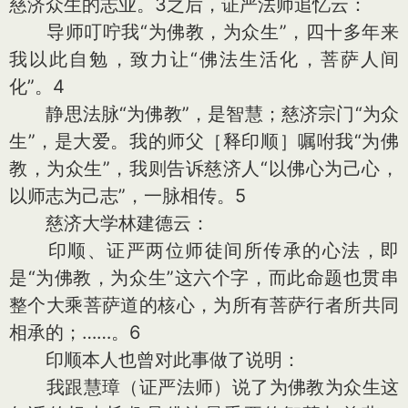
慈济众生的志业。3之后，证严法师追忆云：
导师叮咛我“为佛教，为众生”，四十多年来
我以此自勉，致力让“佛法生活化，菩萨人间
化”。4
静思法脉“为佛教”，是智慧；慈济宗门“为众
生”，是大爱。我的师父［释印顺］嘱咐我“为佛
教，为众生”，我则告诉慈济人“以佛心为己心，
以师志为己志”，一脉相传。5
慈济大学林建德云：
印顺、证严两位师徒间所传承的心法，即
是“为佛教，为众生”这六个字，而此命题也贯串
整个大乘菩萨道的核心，为所有菩萨行者所共同
相承的；……。6
印顺本人也曾对此事做了说明：
我跟慧璋（证严法师）说了为佛教为众生这