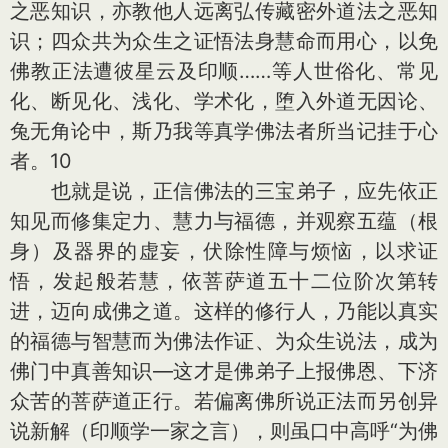
之恶知识，亦教他人远离弘传藏密外道法之恶知
识；四众共为众生之证悟法身慧命而用心，以免
佛教正法遭彼星云及印顺……等人世俗化、常见
化、断见化、浅化、学术化，堕入外道无因论、
兔无角论中，斯乃我等真学佛法者所当记挂于心
者。10
也就是说，正信佛法的三宝弟子，应先依正
知见而修集定力、慧力与福德，并观察五蕴（根
身）及器界的虚妄，伏除性障与烦恼，以求证
悟，发起般若慧，依菩萨道五十二位阶次第转
进，迈向成佛之道。这样的修行人，乃能以真实
的福德与智慧而为佛法作证、为众生说法，成为
佛门中真善知识—这才是佛弟子上报佛恩、下济
众苦的菩萨道正行。若偏离佛所说正法而另创异
说新解（印顺学一家之言），则虽口中高呼“为佛