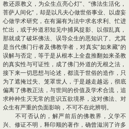
教还原教义，为众生点亮心灯”、“佛法生活化，
菩萨人间化”，却是以凡夫心做世俗事业、以虚妄
心做学术研究，在有漏有为法中求名求利、忙进
忙出，或于外道邪知见中捕风捉影、以假乱真，
那就成了破坏佛法、误导众生的恶知识了。尤其
是当代佛门行者及佛教学者，对真实“如来藏”的
误解与否定，等于是从根本上全盘推翻如来圣教
的真实性与可证性，成了佛门外道的无根之法，
接下来一切思想与论述，都流于世俗的造作，只
为了遮掩过失、笼罩世人，于是越走越远，彻底
偏离了佛教正法，与世间的价值及学术合流，追
求种种生灭无常的意识五欲境界，这对佛法、对
众生有严重的负面影响，不可不在此辨明。
不可否认的，解严前后的佛教界，义学不
兴、修证不明，释印顺的著作，确曾滋润了许多