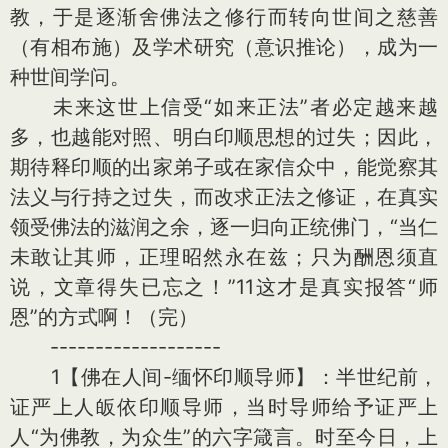
教，于是逐渐舍佛法之修行而转向世间之慈善
（有相布施）及学术研究（意识推论），成为一
种世间学问。
未来这世上信受“如来正法”者必定越来越
多，也越能对照、明白印顺思想的过失；因此，
期待释印顺的出家弟子或在家信众中，能觉察其
法义与行持之过失，而改求正法之修证，在真实
领受佛法的滋润之余，逐一归向正统佛门，“当仁
未敢让其师，正理昭然永在兹；只为酬恩须直
说，文章得失已忘之！”11这才是真实报答“师
恩”的方式啊！（完）
-------------------
1【佛在人间-缅怀印顺导师】：半世纪前，
证严上人皈依印顺导师，当时导师给予证严上
人“为佛教，为众生”的六字箴言。时至今日，上