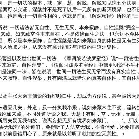
，是一切法的根本，戒、定、慧、解脱、解脱知见这五分法身，
涅槃可以实证，涅槃并不是死了以后一无所有的断灭境界，也不
貌，祂是离开一切自性相的，这就是前面《解深密经》所说的“三
“一切诸法皆无自性、无生无灭、本来寂静、自性涅槃”完全一
识如来藏。如来藏空性本来自在，不是依缘而生之法，也永远不会
想，所以是本来寂静；自性涅槃是说如来藏自身的体性是无有生
落入所取之中，从来没有离开能取与所取的中道涅槃性。
提以及世出世间一切法；《摩诃般若波罗蜜经》说“一切法性空
本来寂静、自性涅槃”，《楞伽阿跋多罗宝经》中佛更明说“不生
典如是法同一味，皆在说明：世间一切法生灭无常而没有真实自性
本来寂静、自性涅槃，具有圆满成就诸法的真实自体性，其自住
主张大乘非佛说的释印顺口中，却成为方便说，甚至被谤为是
适应凡夫，外道，及一分执我小乘，说如来藏常住不变，流转生
说：‘我说如来藏，不同外道所说之我。大慧！有时，空，无相，
断愚夫畏无我句故，说离妄想无所有境界如来藏门。……’。所以
‘畏无我句’的外道们，免得听了人法空无我，不肯信受，还要诽
知以前是错用心了，原来就是以前听了就怕的空无我性。5