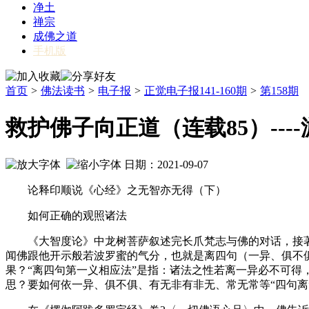
净土
禅宗
成佛之道
手机版
首页
>
佛法读书
>
电子报
>
正觉电子报141-160期
>
第158期
救护佛子向正道（连载85）---
日期：2021-09-07
论释印顺说《心经》之无智亦无得（下）
如何正确的观照诸法
《大智度论》中龙树菩萨叙述完长爪梵志与佛的对话，接著说
闻佛跟他开示般若波罗蜜的气分，也就是离四句（一异、俱不
果？“离四句第一义相应法”是指：诸法之性若离一异必不可得
思？要如何依一异、俱不俱、有无非有非无、常无常等“四句离