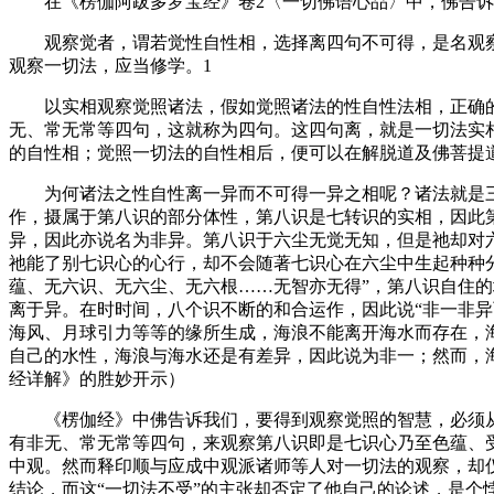
在《楞伽阿跋多罗宝经》卷2〈一切佛语心品〉中，佛告诉
观察觉者，谓若觉性自性相，选择离四句不可得，是名观察
观察一切法，应当修学。1
以实相观察觉照诸法，假如觉照诸法的性自性法相，正确的
无、常无常等四句，这就称为四句。这四句离，就是一切法实
的自性相；觉照一切法的自性相后，便可以在解脱道及佛菩提
为何诸法之性自性离一异而不可得一异之相呢？诸法就是三
作，摄属于第八识的部分体性，第八识是七转识的实相，因此
异，因此亦说名为非异。第八识于六尘无觉无知，但是祂却对
祂能了别七识心的心行，却不会随著七识心在六尘中生起种种
蕴、无六识、无六尘、无六根……无智亦无得”，第八识自住的
离于异。在时时间，八个识不断的和合运作，因此说“非一非
海风、月球引力等等的缘所生成，海浪不能离开海水而存在，
自己的水性，海浪与海水还是有差异，因此说为非一；然而，
经详解》的胜妙开示）
《楞伽经》中佛告诉我们，要得到观察觉照的智慧，必须从“
有非无、常无常等四句，来观察第八识即是七识心乃至色蕴、
中观。然而释印顺与应成中观派诸师等人对一切法的观察，却
结论，而这“一切法不受”的主张却否定了他自己的论述，是