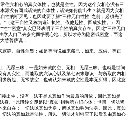
归常住实相心的真实体性，也就是空性。因为这个实相心没有三
的本源没有圆成诸法的自体性，诸法如何能出生？就是因为实相
无自性的断灭见，也因此要了解“三种无自性性”之前，必须先了
。”（这三自性又称为遍计执性、依他起性、圆成实性。）因
“性”“密意”其实已经表明了三自性的真实存在。因此“三种无自
须由学人自己去参究而悟明心地，所以才称为隐密或密意，而这
诉大慧菩萨说：
寂静、自性涅槃；如是等句说如来藏已，如来、应供、等正
相、无愿三昧，一是如来藏的空、无相、无愿三昧。也就是世间
没有真实性，而能取的六识心以及第七识末那识，与所取的内相
因缘所起、无常故空，也确认如来藏的空性是本无所得，因此意
间接出生，没有一法不是以真如作为最后的所依，因此真如是一
法身。”此段经文即是以“真如”指称第八识心体：世间一切法皆
本来自在；一切法以真如为身，所以真如称为法身。因此，真如
一切法的真如就是法性，所以一切法才能够灭了以后又由真如心