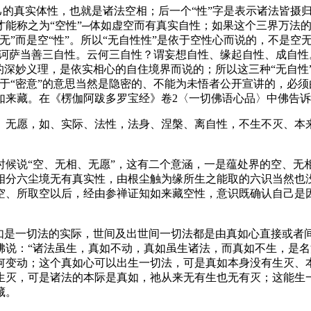
己的真实体性，也就是诸法空相；后一个“性”字是表示诸法皆摄
才能称之为“空性”─体如虚空而有真实自性；如果这个三界万法
”而是空“性”。所以“无自性性”是依于空性心而说的，不是空
摩诃萨当善三自性。云何三自性？谓妄想自性、缘起自性、成自性
深妙义理，是依实相心的自住境界而说的；所以这三种“无自性”
于“密意”的意思当然是隐密的、不能为未悟者公开宣讲的，必
如来藏。在《楞伽阿跋多罗宝经》卷2〈一切佛语心品〉中佛告
无愿，如、实际、法性，法身、涅槃、离自性，不生不灭、本来
说“空、无相、无愿”，这有二个意涵，一是蕴处界的空、无
相分六尘境无有真实性，由根尘触为缘所生之能取的六识当然也
空、所取空以后，经由参禅证知如来藏空性，意识既确认自己是
是一切法的实际，世间及出世间一切法都是由真如心直接或者
〉佛说：“诸法虽生，真如不动，真如虽生诸法，而真如不生，是名
何变动；这个真如心可以出生一切法，可是真如本身没有生灭、
生灭，可是诸法的本际是真如，祂从来无有生也无有灭；这能生
藏。