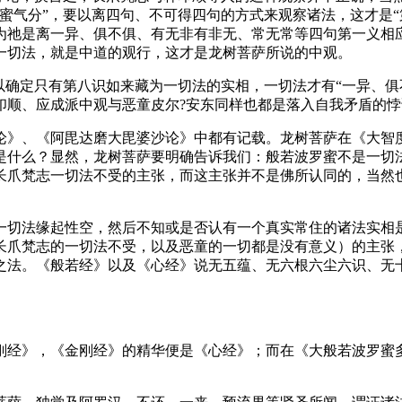
蜜气分”，要以离四句、不可得四句的方式来观察诸法，这才是“
为祂是离一异、俱不俱、有无非有非无、常无常等四句第一义相
一切法，就是中道的观行，这才是龙树菩萨所说的中观。
确定只有第八识如来藏为一切法的实相，一切法才有“一异、俱
印顺、应成派中观与恶童皮尔?安东同样也都是落入自我矛盾的悖
、《阿毘达磨大毘婆沙论》中都有记载。龙树菩萨在《大智度
是什么？显然，龙树菩萨要明确告诉我们：般若波罗蜜不是一切
长爪梵志一切法不受的主张，而这主张并不是佛所认同的，当然也
切法缘起性空，然后不知或是否认有一个真实常住的诸法实相是
长爪梵志的一切法不受，以及恶童的一切都是没有意义）的主张
之法。《般若经》以及《心经》说无五蕴、无六根六尘六识、无十
经》，《金刚经》的精华便是《心经》；而在《大般若波罗蜜多