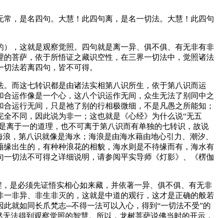
常，是名四句。大慧！此四句离，是名一切法。大慧！此四句
），这就是观察觉照。四句就是离一异、俱不俱、有无非有非
理的菩萨，依于所悟证之藏识空性，在三界一切法中，觉照诸法
一切法若离四句，皆不可得。
。而这七转识都是由诸法实相第八识所生，依于第八识而运
和合运作像是一个心，这八个识运作无间，众生无法了别同中之
和合运行无间，只是祂了别的行相极微细，不是凡愚之所能知；
完全不同，因此说为非一；这也就是《心经》为什么说“无五
即是离于一的道理，也不可离于第八识而有单独的七转识，故说
海浪，第八识就像是海水；海浪是由海水藉由地心引力、潮汐、
藉缘出生的，有种种浪花的相貌，海水则是不待缘而有，海水有
句一切法不可得之详细说明，请参阅平实导师《灯影》、《楞伽
程，是必须先证悟实相心如来藏，并依著一异、俱不俱、有无非
非一非异、非生非灭的，这就是中道的观行，这才是正确的般若
此就如同长爪梵志─不得一法可以入心，得到“一切法不受”的
然无法得到观察觉照的智慧。所以，龙树菩萨说佛当时的开示，