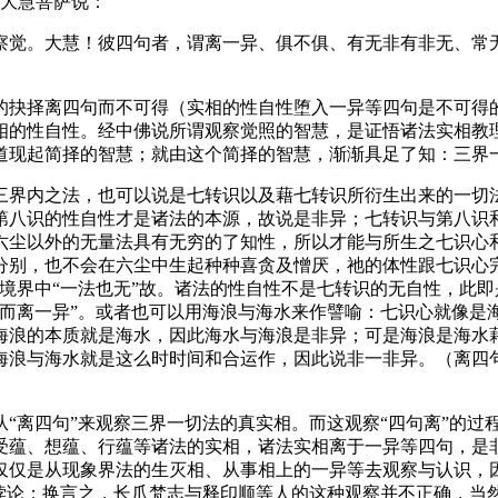
大慧菩萨说：
觉。大慧！彼四句者，谓离一异、俱不俱、有无非有非无、常无
抉择离四句而不可得（实相的性自性堕入一异等四句是不可得的
相的性自性。经中佛说所谓观察觉照的智慧，是证悟诸法实相教
道现起简择的智慧；就由这个简择的智慧，渐渐具足了知：三界
界内之法，也可以说是七转识以及藉七转识所衍生出来的一切法
第八识的性自性才是诸法的本源，故说是非异；七转识与第八识
六尘以外的无量法具有无穷的了知性，所以才能与所生之七识心
分别，也不会在六尘中生起种种喜贪及憎厌，祂的体性跟七识心
境界中“一法也无”故。诸法的性自性不是七转识的无自性，此
异而离一异”。或者也可以用海浪与海水来作譬喻：七识心就像是
海浪的本质就是海水，因此海水与海浪是非异；可是海浪是海水
海浪与海水就是这么时时间和合运作，因此说非一非异。（离四
离四句”来观察三界一切法的真实相。而这观察“四句离”的过
受蕴、想蕴、行蕴等诸法的实相，诸法实相离于一异等四句，是
仅仅是从现象界法的生灭相、从事相上的一异等去观察与认识，因
个悖论；换言之，长爪梵志与释印顺等人的这种观察并不正确，当