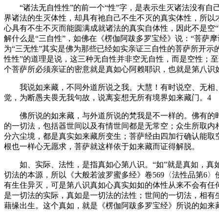
“诸法无自性性”的前一个“性”字，是表示生灭诸法没有自
界诸法的生灭体性，却具有祂自己不生不灭的真实体性，所以
心具有不生不灭而能圆满成就诸法的真实自体性，因此不是空“无
解什么是“三自性”，如佛在《楞伽阿跋多罗宝经》说：“菩萨
为“三无性”其实是佛为那些已经如实亲证三自性的菩萨所开示的
性性”的道理是说，这三种无自性并非空无自性，而是空性；至
个菩萨所必须亲证的密意就是真如心阿赖耶识，也就是第八识
我说如来藏，不同外道所说之我。大慧！有时说空、无相、
觉，为断愚夫畏无我句故，说离妄想无所有境界如来藏门。4
佛所说的如来藏，与外道所说的梵我是不一样的。佛有的时候
的一切法，包括器世间以及有情世间都是无常空；众生所取内
分六尘境，都是真实如来藏所变生；菩萨经由四加行确认能取
根也一样心无愿求，菩萨就这样依于如来藏而证得解脱。
如、实际、法性，是指真如心第八识。“如”就是真如，真如
切法的本源，所以《大般若波罗蜜多经》卷569〈法性品第6
有生住异灭，可是第八识真如心真实如如的体性从来不会有任
是一切法的实际，真如是一切法的法性；世间的一切法，相有
藉缘出生。这个真如，就是《楞伽阿跋多罗宝经》所说的如来