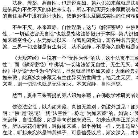
法身、涅槃、离自性，也是说真如。第八识如来藏就是法身
是依真如不生不灭的体性来立名，所以不能离开如来藏而说有
的自住境界中没有遍计执性、依他起性以及圆成实性的任何相
不生不灭、本来寂静、自性涅槃，这与《解深密经》中佛所说
性，“一切诸法皆无自性”也就是指诸法皆摄归于本际─第八
如来藏空性心，从无始劫以来一向离见闻觉知，离各种名言妄
槃。三界一切法都是有生有灭，从不寂静，不是落入能取就是
《大般若经》中说有一个“无性为性”的法，这个法贯串三乘菩
性”；而《解深密经》中佛说“一切诸法皆无自性、无生无灭、
经》中所说“无性为性”的法，显然就是指称如来藏；大乘经
如来藏，此真实如来藏无有生住异灭的世间性，祂无生无灭、
来看，则一切法也就是无生无灭、本来寂静、自性涅槃。
然而，贯串三乘菩提的第八识如来藏，在佛教学术研究者以及
佛说法空性，以为如来藏。真如无差别，勿滥外道见！如来
明：“佛”是“说”那一切“法空性”，称之“为如来藏”的。如
来寂静，自性涅槃，如是等句说如来藏已。如来应供等正觉为
性。所以要花样新翻，叫做如来藏，似乎神我一样，无非适应
在此，听起来宛然是神我样子，可是信受以后，渐次深入，才