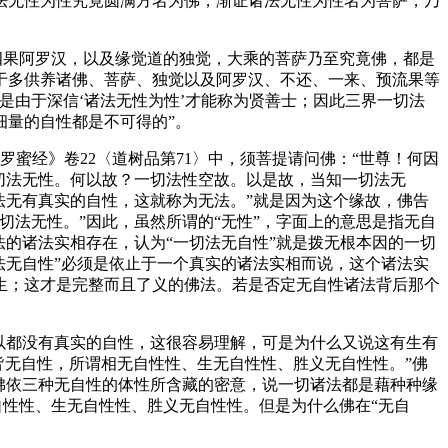
无性为性究竟圆满方名为佛，渐证诸法无性为性名为菩萨，乃
果阿罗汉，以及缘觉道的独觉，大乘的菩萨乃至究竟佛，都是
于多供养诸佛、菩萨、独觉以及阿罗汉、不还、一来、预流果等
是由于深信‘诸法无性为性’才能称为贤善士；因此三界一切法
细量的自性都是不可得的”。
罗蜜经》卷22〈道树品第71〉中，须菩提请问佛：“世尊！何因
切法无性。何以故？一切法性空故。以是故，当知一切法无
法无有真实的自性，这就称为无法。”就是因为这个缘故，佛告
法无性。”因此，虽然所谓的“无性”，字面上的意思是指无自
的诸法实相存在，认为“一切法无自性”就是拨无根本因的一切
法无自性”必须是依止于一个真实的诸法实相而说，这个诸法实
生；这才是完整而且了义的佛法。若是否定无自性诸法背后那个
以都没有真实的自性，这很容易理解，可是为什么又说这有生有
皆无自性，所谓相无自性性、生无自性性、胜义无自性性。”佛
佛依三种无自性的体性所含藏的密意，说一切诸法都是藉种种缘
性性、生无自性性、胜义无自性性。但是为什么佛在“无自