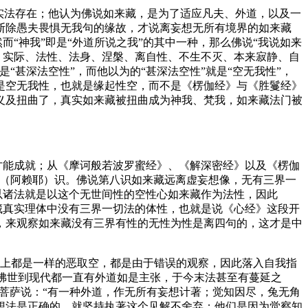
实法存在；他认为佛说如来藏，是为了适应凡夫、外道，以及一
断除愚夫畏惧无我句的缘故，才说离妄想无所有境界的如来藏
而“神我”即是“外道所说之我”的其中一种，那么佛说“我说如来
、实际、法性、法身、涅槃、离自性、不生不灭、本来寂静、自
甚深法空性”，而他以为的“甚深法空性”就是“空无我性”，
是空无我性，也就是缘起性空，而不是《楞伽经》与《胜鬘经》
义及扭曲了，真实如来藏被扭曲成为神我、梵我，如来藏法门被
才能成就；从《摩诃般若波罗蜜经》、《解深密经》以及《楞伽
耶（阿赖耶）识。佛说第八识如来藏远离虚妄想像，无有三界一
以诸法就是以这个无世间性的空性心如来藏作为法性，因此
藏真实理体中没有三界一切法的体性，也就是说《心经》这段开
，来观察如来藏没有三界有性的无性为性是离四句的，这才是中
质上都是一样的恶取空，都是由于错误的观察，因此落入自我指
从佛世到现代都一直有外道如是主张，于今末法甚至有蔓延之
慧菩萨说：“有一种外道，作无所有妄想计著；觉知因尽，兔无角
的想法是正确的，就坚持执著这个见解不舍弃；他们是因为觉察知