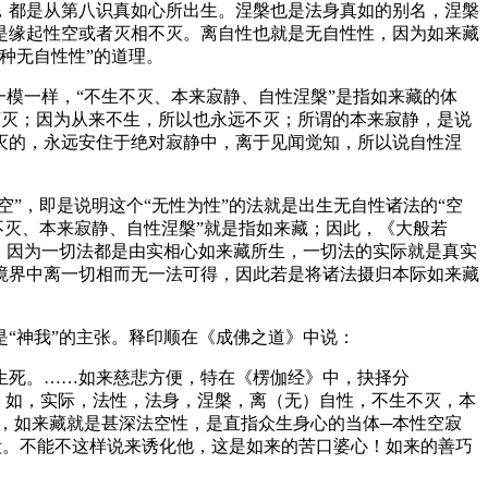
都是从第八识真如心所出生。涅槃也是法身真如的别名，涅槃
是缘起性空或者灭相不灭。离自性也就是无自性性，因为如来藏
种无自性性”的道理。
模一样，“不生不灭、本来寂静、自性涅槃”是指如来藏的体
坏灭；因为从来不生，所以也永远不灭；所谓的本来寂静，是说
灭的，永远安住于绝对寂静中，离于见闻觉知，所以说自性涅
”，即是说明这个“无性为性”的法就是出生无自性诸法的“空
不灭、本来寂静、自性涅槃”就是指如来藏；因此，《大般若
，因为一切法都是由实相心如来藏所生，一切法的实际就是真实
境界中离一切相而无一法可得，因此若是将诸法摄归本际如来藏
“神我”的主张。释印顺在《成佛之道》中说：
死。……如来慈悲方便，特在《楞伽经》中，抉择分
无愿，如，实际，法性，法身，涅槃，离（无）自性，不生不灭，本
，如来藏就是甚深法空性，是直指众生身心的当体─本性空寂
毁。不能不这样说来诱化他，这是如来的苦口婆心！如来的善巧