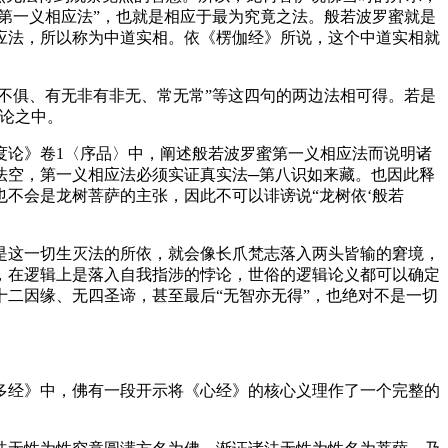
第一义相应法”，也就是相应于最为究竟之法。般若波罗蜜就是
应法，所以称为中道实相。依《楞伽经》所说，这个中道实相就
不俱、有无非有非无、常无常”等这四句的两边法相可得。若是
论之中。
论》卷1〈序品〉中，阐述般若波罗蜜第一义相应法而说明诸
法空，第一义相应法必须实证真实法─第八识如来藏。也因此释
不会是龙树菩萨的主张，因此不可以诽谤说“龙树依‘般若
这一切生灭法的所依，就会像长爪梵志落入两头皆输的窘境，
，在逻辑上是落入自我指涉的悖论，世俗的逻辑论义都可以确定
二因缘、无四圣谛，甚至最后“无智亦无得”，也绝对不是一切
经》中，佛有一段开示将《心经》的核心义理作了一个完整的