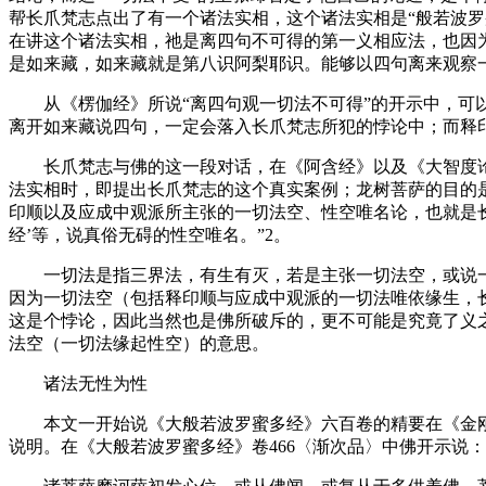
帮长爪梵志点出了有一个诸法实相，这个诸法实相是“般若波罗
在讲这个诸法实相，祂是离四句不可得的第一义相应法，也因
是如来藏，如来藏就是第八识阿梨耶识。能够以四句离来观察
从《楞伽经》所说“离四句观一切法不可得”的开示中，可以
离开如来藏说四句，一定会落入长爪梵志所犯的悖论中；而释
长爪梵志与佛的这一段对话，在《阿含经》以及《大智度论》
法实相时，即提出长爪梵志的这个真实案例；龙树菩萨的目的
印顺以及应成中观派所主张的一切法空、性空唯名论，也就是
经’等，说真俗无碍的性空唯名。”2。
一切法是指三界法，有生有灭，若是主张一切法空，或说一
因为一切法空（包括释印顺与应成中观派的一切法唯依缘生，
这是个悖论，因此当然也是佛所破斥的，更不可能是究竟了义
法空（一切法缘起性空）的意思。
诸法无性为性
本文一开始说《大般若波罗蜜多经》六百卷的精要在《金刚
说明。在《大般若波罗蜜多经》卷466〈渐次品〉中佛开示说：