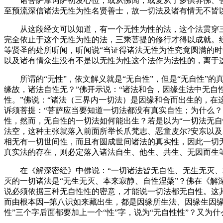
诸菩萨摩诃萨初发心位，或从佛闻，或复从于多供养佛、菩
至预流深信诸法无性为性名贤善士，故一切法及诸有情无不皆
从这段经文可以知道，有一个无性为性的法，这个法贯穿三
完全依止于这个无性为性的法，三乘菩提的修行才得以成就。
等贤圣的处所听闻，听闻说“当证得诸法无性为性究竟圆满的时
以及诸有情众生没有不是以无性为性这个法作为法性的，离于
所谓的“无性”，依文解义就是“无自性”，但是“无自性”的真
缘故，诸法自性无？”佛开示说：“诸法和合，因缘生法中无
性。”佛说：“诸法（三界内一切法）是因缘和合而出生的，在
诉须菩提：“菩萨应当要知道一切法都没有真实自性；为什么？
性，然而，无自性的一切法如何能出生？若是以为“一切法无自
法空，这种主张就落入前面所举长爪梵志、恶童皮尔?安东以及
相无有一切世间性，而且有圆成世间诸法的真实性，因此一切
真实法的存在，则必定落入诸法自生、他生、共生、无因而生
在《解深密经》中佛说：“一切诸法皆无自性、无生无灭、本
灭的一切诸法是“无生无灭、本来寂静、自性涅槃”？佛在《解
说必须依据三种无自性性的密意，才能说一切法都无自性。这
而由根本因─第八识如来藏出生，都是因缘所生法、因缘生因
性”三个字后面都要加上一个“性”字，说为“无自性性”？又为什