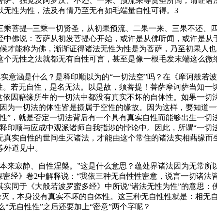
萨、独觉及阿罗汉、不还、一来、预流果等贤圣所闻，谓证诸法
以无性为性，法及有情乃至无有如毛端量自性可得。3
乘菩提─三乘一切贤圣，从初果预流、二果一来、三果不还、四
经中佛说：菩萨从初发菩提心开始，或许是从佛听闻，或许是从
候才能称为佛，渐渐证得诸法无性为性是为菩萨，乃至初果人也
这个无性之法就都无有自性可言，甚至是像一根毛发末端这么微
实意涵是什么？是释印顺以为的“一切法空”吗？在《摩诃般若波
自性。若无自性，是名无法。以是故，须菩提！菩萨摩诃萨当知一
这依因藉缘所生的一切法中都没有真实不坏的自体性。如果一切
因为一切法的体性皆是摄属于空性的缘故。因为这样，要知道一切
性”，就是否定一切法背后有一个具有真实自性而能够出生一切法
释印顺与应成中观派诸师自我指涉的悖论中。因此，所谓“一切
无真实自性的世间生灭诸法，才能由这个常住的诸法实相藉缘而
等外道见中。
来寂静、自性涅槃。”这是什么意思？蕴处界诸法因为无常所
深密经》卷2中解释说：“我依三种无自性性密意，说言一切诸法
其实同于《大般若波罗蜜多经》中所说“诸法无性为性”的意思：
缘灭，本身没有真实不坏的自体性。这三种无自性性就是：相无自
么“无自性性”之后还要加上“密意”两个字呢？