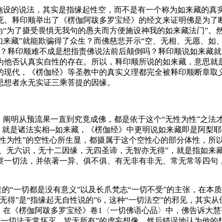
设的说法，其实是指缘起性空，而不是有一个称为如来藏的真
死。释印顺举出了《楞伽阿跋多罗宝经》的经文来证明佛是为了
“为了摄受畏惧无我句的愚夫而方便施设神我的如来藏法门”。然
如来藏”就能欺骗得了众生？而佛慈悲开示“空、无相、无愿、如
？释印顺难不成是想指责佛说法前后颠倒吗？释印顺说如来藏就是“
为他否认真实自性的存在。所以，释印顺所说的如来藏，意思就
的现代，《楞伽经》等圣教中的真实义理都完全被释印顺断章取
思想者永无实证三乘菩提的因缘。
阐明从预流果一直到究竟成佛，都是依于这个“无性为性”之法
法，就是诸法实相─如来藏，《楞伽经》中更明说如来藏即是阿梨
无性为性”的空性心所生显，都摄属于这个空性心的部分体性，所
尘、无六识，无十二因缘，无四圣谛，无智亦无得”，就是指如来
察一切法，并依著一异、俱不俱、有无非有非无、常无常等四句
的“一切都是没有意义”以及长爪梵志“一切不受”的主张，在本
无得”是“指缘起无自性说的”6，这种“一切法空”的邪见，其实
。在《楞伽阿跋多罗宝经》卷1〈一切佛语心品〉中，佛告诉大
“一切法无常坏灭，皆无所有”的虚妄想像，然后错误地认为他