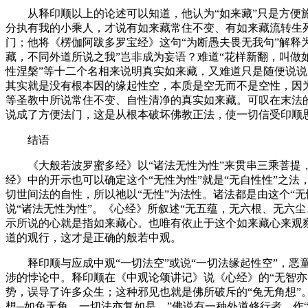
从释印顺以上的论述可以知道，他认为“如来藏”只是方便施
分执有我的小乘人，才说有如来藏常住不变、有如来藏流转生
门；他将《楞伽阿跋多罗宝经》这句“为断愚夫畏无我句”解释为
藏，不同外道所说之我”岂非成为妄语？难道“花样新翻，叫做
性涅槃”等十二个名相来说明真实如来藏，又难道只是随便说说
其实就是没有根本因的缘起性空，本质是空无而不是空性，因
等圣教中所说常住不变、自性清净的真实如来藏。可叹在末法
说成了方便法门，这是从根本破坏佛教正法，使一切信受印顺
结语
《大般若波罗蜜多经》以“诸法无性为性”来贯串三乘菩提，
经》中的开示也可以确定这个“无性为性”就是“无自性性”之
切世间法的自性，所以祂以“无性”为法性。诸法都是由这个“
说“诸法无性为性”。《心经》所叙述“无五蕴，无六根、无六
示所说的心就是指如来藏心。也唯有依止于这个如来藏心来观
道的观行，这才是正确的般若中观。
释印顺与应成中观“一切法空”或说“一切法缘起性空”，恶童
涉的悖论中。释印顺在《中观论颂讲记》说《心经》的“无智亦
势，误导了许多众生；这种邪见也就是佛所破斥的“兔无角想”
想─如兔无角，一切法亦复如是。”佛说有一种外道修行者，作