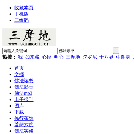
收藏本页
手机版
二维码
热搜：
我
如来藏
心经
明心
三摩地
陀罗尼
十八界
中阴身
首页
文摘
佛法读书
佛法影音
佛法mp3
电子报刊
图库
下载
修行茶馆
菩萨六度
佛法实修