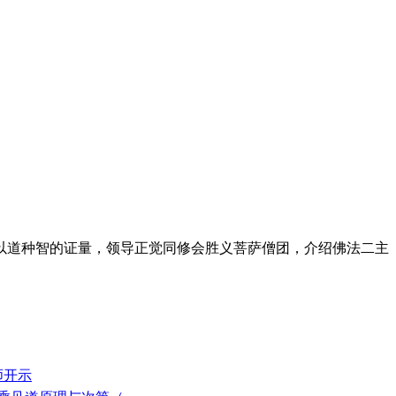
道种智的证量，领导正觉同修会胜义菩萨僧团，介绍佛法二主
师开示