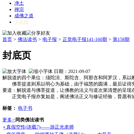
净土
禅宗
成佛之道
手机版
首页
>
佛法读书
>
电子报
>
正觉电子报141-160期
>
第158期
封底页
日期：2021-09-07
解脱道的四个果位：须陀洹、斯陀含、阿那含和阿罗汉，系以
佛菩提道则系以明心为基础，由于福慧的圆满，最后证得究
要道：解脱道与佛菩提道，让佛教的法义与道次第清楚的呈现
正觉电子报亦复如是，阐述佛法正义与修证经验，普愿有缘
标签：
电子书
更多
>
同类佛法读书
• 真假空性(连载7)——游正光老师