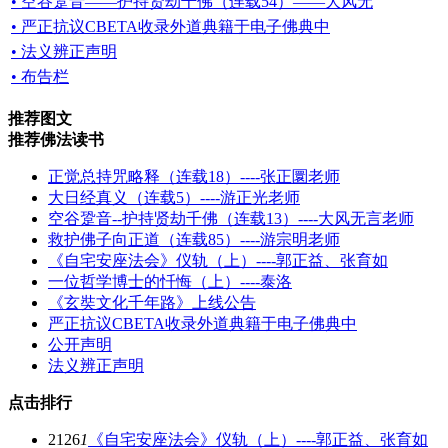
• 空谷跫音——护持贤劫千佛（连载54）——大风无
• 严正抗议CBETA收录外道典籍于电子佛典中
• 法义辨正声明
• 布告栏
推荐图文
推荐佛法读书
正觉总持咒略释（连载18）----张正圜老师
大日经真义（连载5）----游正光老师
空谷跫音--护持贤劫千佛（连载13）----大风无言老师
救护佛子向正道（连载85）----游宗明老师
《自宅安座法会》仪轨（上）----郭正益、张育如
一位哲学博士的忏悔（上）----泰洛
《玄奘文化千年路》上线公告
严正抗议CBETA收录外道典籍于电子佛典中
公开声明
法义辨正声明
点击排行
2126
1
《自宅安座法会》仪轨（上）----郭正益、张育如