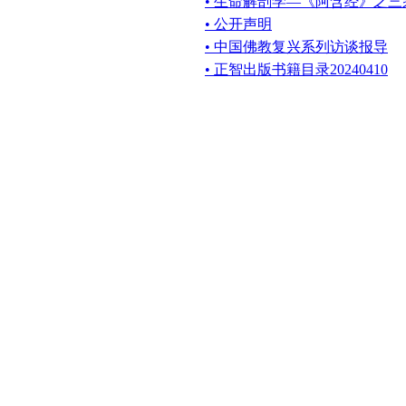
• 生命解剖学—《阿含经》之
• 公开声明
• 中国佛教复兴系列访谈报导
• 正智出版书籍目录20240410