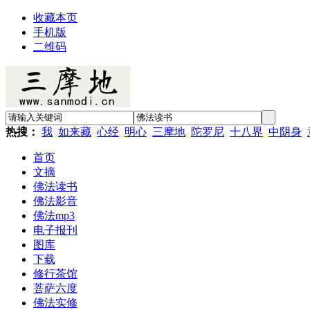
收藏本页
手机版
二维码
热搜：
我
如来藏
心经
明心
三摩地
陀罗尼
十八界
中阴身
首页
文摘
佛法读书
佛法影音
佛法mp3
电子报刊
图库
下载
修行茶馆
菩萨六度
佛法实修