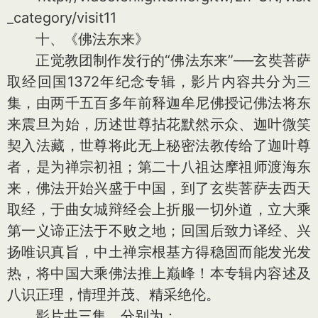
_category/visit11
十、《佛法东来》
正觉教团制作发行的“佛法东来”──玄奘菩萨
取经回国1372年纪念专辑，影片内容共分为三
集，由两千五百多年前释迦牟尼佛授记佛法将东
来震旦为始，历述世尊拈花默然示众、迦叶微笑
契入法藏，世尊将此无上秘密法教传给了迦叶尊
者，是为禅宗初祖；第二十八祖达摩祖师渡海东
来，佛法开始兴盛于中国，到了玄奘菩萨去西天
取经，于曲女城辩经会上折服一切外道，立大乘
第一义谛正法于不败之地；回国后致力译经、兴
扬唯识真旨，中土禅宗根基方得稳固而能发光发
热，将中国大乘佛法推上巅峰！本专辑内容述及
八识正理，情理并茂、精采绝伦。
影片共三集，分别为：