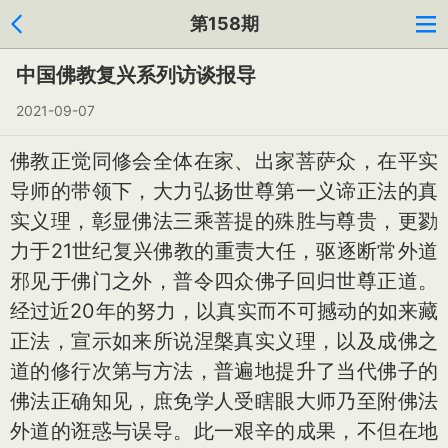
第158期
中国佛教复兴系列访谈报导
2021-09-07
佛教正觉同修会全体在家、出家菩萨众，在平实
导师的带领下，大力弘扬世尊第一义谛正法的真
实义理，彰显佛法三乘菩提的殊胜与尊贵，更勠
力于21世纪复兴佛教的重责大任，驱逐断常外道
邪见于佛门之外，普令四众佛子回归世尊正道。
经过近20年的努力，以真实而不可撼动的如来藏
正法，宣示如来所说涅槃真实义理，以及成佛之
道的修行次第与方法，普遍地提升了当代佛子的
佛法正确知见，庶免学人受瞎眼大师乃至附佛法
外道的诳惑与误导。此一艰辛的成果，不但在地