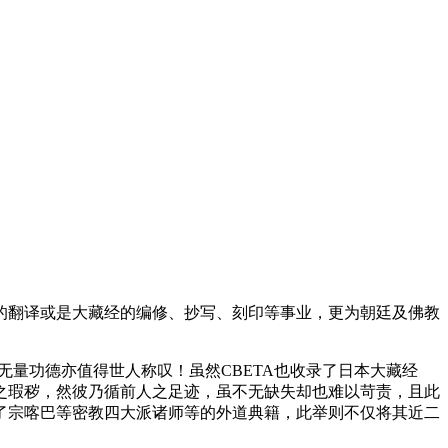
翻译或是大藏经的编修、抄写、刻印等事业，更为朝廷及佛教
。
无量功德亦值得世人称叹！虽然CBETA也收录了日本大藏经
之瑕秽，然彼乃循前人之足迹，虽不无缺失却也难以苛责，且此
录了宗喀巴等密教四大派诸师等的外道典籍，此举则不仅将其近二