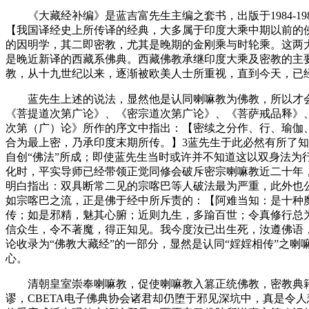
《大藏经补编》是蓝吉富先生主编之套书，出版于1984-1
【我国译经史上所传译的经典，大多属于印度大乘中期以前的
的因明学，其二即密教，尤其是晚期的金刚乘与时轮乘。这两
是晚近新译的西藏系佛典。西藏佛教承继印度大乘及密教的主
教，从十九世纪以来，逐渐被欧美人士所重视，直到今天，已经
蓝先生上述的说法，显然他是认同喇嘛教为佛教，所以才会
《菩提道次第广论》、《密宗道次第广论》、《菩萨戒品释》
次第（广）论》所作的序文中指出：【密续之分作、行、瑜伽
合为最上密，乃承印度末期所传。】3蓝先生于此必然有所了知
自创“佛法”所成；即使蓝先生当时或许并不知道这以双身法为
化时，平实导师已经带领正觉同修会破斥密宗喇嘛教近二十年
明白指出：双具断常二见的宗喀巴等人破法最为严重，此外也
如宗喀巴之流，正是佛于经中所斥责的：【阿难当知：是十种
传；如是邪精，魅其心腑；近则九生，多踰百世；令真修行总
信众生，令不著魔，得正知见。我今度汝已出生死，汝遵佛语，
论收录为“佛教大藏经”的一部分，显然是认同“婬婬相传”之
心。
清朝皇室崇奉喇嘛教，促使喇嘛教入篡正统佛教，密教典籍
谬，CBETA电子佛典协会诸君却仍堕于邪见深坑中，真是令