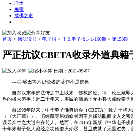
净土
禅宗
成佛之道
手机版
首页
>
佛法读书
>
电子报
>
正觉电子报141-160期
>
第158期
严正抗议CBETA收录外道典
日期：2021-09-07
----宗喀巴等六识论者的著作不是佛典
自东汉末年佛法传之中土以来，佛教的经、律、论三藏即为
界的极大盛事！近二千年来，虔诚的佛弟子无不将大藏经奉为
自1998年以来，中华电子佛典协会（CBETA）致力于将
（《大正藏》）、卐续藏等原编修者因不具择法眼而收入之密
误导众生之大过主在前人。然而，在2016年新版《中华电子
十年来电子化大藏经之功德磨灭殆尽，甚且成就了无量过失，