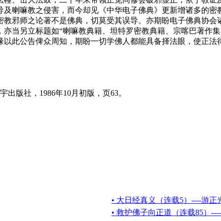
导及喇嘛教之侵害，而今却见《中华电子佛典》更新增诸多的密
密教邪师之论著不是佛典，切莫受其误导。亦期盼电子佛典协会
，亦当另立标题如“喇嘛教典籍、坦特罗密教典籍、宗喀巴著作集
缘以此公告俾众周知，期盼一切学佛人都能具备择法眼，使正法
社，1986年10月初版，页63。
• 大日经真义（连载5）----游
• 救护佛子向正道（连载85）--