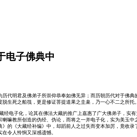
籍于电子佛典中
历代明君及佛弟子所崇仰恭奉如佛无异；而历朝历代对于佛典的
度脱生死之船筏，更是修证菩提道果之圭臬，乃一心不二之所托
大藏经电子化，论其在佛法大藏的推广上嘉惠了广大佛弟子，实有
宗喇嘛教所创造的伪经、伪论，而将之一并电子化，实为美玉中
佛典》的《大藏经补编》中，却蹈前人之过失而变本加厉，竟收
实在令人怜悯又深感遗憾。