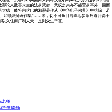
教谬论来戕害众生的法身慧命，悲叹之余亦不能置身事外，因而
诸大德，能将宗喀巴的邪谬著作从《中华电子佛典》中摈除；若
、印顺法师著作集”……等，切不可鱼目混珠地参杂外道邪说于
得以久住而广利人天，是则众生幸甚。
正光老师
--游宗明老师