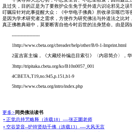
及过失，目的正是为了要救护众生免于受外道六识论邪见之误
叮嘱应针对此事提醒大众：《中华电子佛典》所收录宗喀巴等
是因为学术研究者之需求，方便作为研究佛法与外道法之比对
真正佛教典籍中，莫要断害自他今时后世的法身慧命。由是因
-------------------
1http://www.cbeta.org/cbreader/help/other/B/0-1-Imprint.html
2蓝吉富主编，《大藏经补编总目索引》〈内容简介〉，华宇出版
3http://tripitaka.cbeta.org/ko/B10n0057_001
4CBETA,T19,no.945,p.151,b1-9
5http://www.cbeta.org/intro/index.php
更多
>
同类佛法读书
• 正觉总持咒略释（连载18）----张正圜老师
• 空谷跫音--护持贤劫千佛（连载13）----大风无言