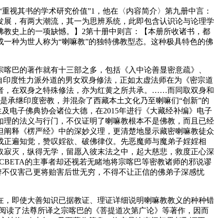
“重视其书的学术研究价值”1，他在〈内容简介〉第九册中言：
发展，有两大潮流，其一为思辨系统，此即包含认识论与论理学
佛教史上的一项缺憾。】2第十册中则言：【本册所收诸书，都
一种为世人称为“喇嘛教”的独特佛教型态。这种极具特色的佛
喀巴的著作就有十三部之多，包括《入中论善显密意疏》、
自印度性力派外道的男女双身修法，正如太虚法师在为《密宗道
者，在双身之特殊修法，亦为红黄之所共承。……而同取双身和
是承继印度密教，并混杂了西藏本土文化乃至喇嘛们“创新”的
及电子佛典协会诸位大德，在2015年进行《大藏经补编》电子
如理的法义与行门，不仅证明了喇嘛教根本不是佛教，而且已经
但阐释《楞严经》中的深妙义理，更清楚地显示藏密喇嘛教徒众
成正遍知觉，赞叹婬欲、破佛律仪。先恶魔师与魔弟子婬婬相
取寂灭，纵得无学，留愿入彼末法之中，起大慈悲，救度正心深
CBETA的主事者却还视若无睹地将宗喀巴等密教诸师的邪说谬
辨不仅害己更将贻害后世无穷，不得不让正信的佛弟子深感忧
，即使大善知识已据教证、理证详细说明喇嘛教教义的种种错
是阅读了法尊所译之宗喀巴的《菩提道次第广论》等著作，因而