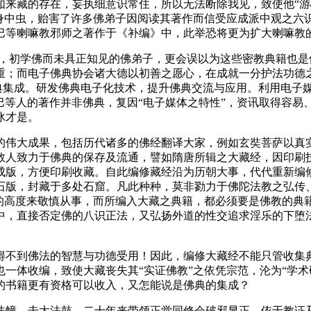
如来藏的存在，妄执细意识常住，所以无法断除我见，致使他“游
子身中虫，贻害了许多佛弟子因阅读其著作而信受应成派中观之六
喀巴等喇嘛教邪师之著作于《补编》中，此举恐将更为扩大喇嘛教
，初学佛而未具正知见的佛弟子，更会误以为这些密教典籍也是
重；而电子佛典协会诸大德以初善之愿心，在成就一分护法功德
佛典集成。研发佛典电子化技术，提升佛典交流与应用。利用电子
巴等人的著作并非佛典，复因“电子媒体之特性”，资讯取得容
冰才是。
伟大成果，包括历代诸多的佛经翻译大家，例如玄奘菩萨以真实
数人致力于佛典的保存及流通，譬如隋唐所辑之大藏经，因印刷
成版，方便印刷收藏。自此编修藏经沿为历朝大事，代代重新编
石版，封藏于多处石窟。凡此种种，莫非勠力于佛陀法教之弘传
”的高度来敬慎从事，而所编入大藏之典籍，都必须要是佛教的典
中，直接否定佛的八识正法，又弘扬外道的性交追求淫乐的下堕
不到佛法的智慧与功德受用！因此，编修大藏经不能只管收集典
一体收编，致使大藏丧失其“实证佛教”之依凭宗范，沦为“学术
的书籍更有资格可以收入，又怎能说是佛典的集成？
幢、击大法鼓，二十年来带领正觉同修会破邪显正，依于教证及