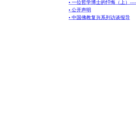
• 一位哲学博士的忏悔（上）---
• 公开声明
• 中国佛教复兴系列访谈报导