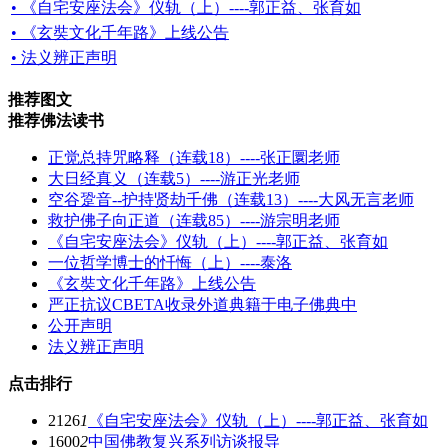
• 《自宅安座法会》仪轨（上）----郭正益、张育如
• 《玄奘文化千年路》上线公告
• 法义辨正声明
推荐图文
推荐佛法读书
正觉总持咒略释（连载18）----张正圜老师
大日经真义（连载5）----游正光老师
空谷跫音--护持贤劫千佛（连载13）----大风无言老师
救护佛子向正道（连载85）----游宗明老师
《自宅安座法会》仪轨（上）----郭正益、张育如
一位哲学博士的忏悔（上）----泰洛
《玄奘文化千年路》上线公告
严正抗议CBETA收录外道典籍于电子佛典中
公开声明
法义辨正声明
点击排行
2126
1
《自宅安座法会》仪轨（上）----郭正益、张育如
1600
2
中国佛教复兴系列访谈报导