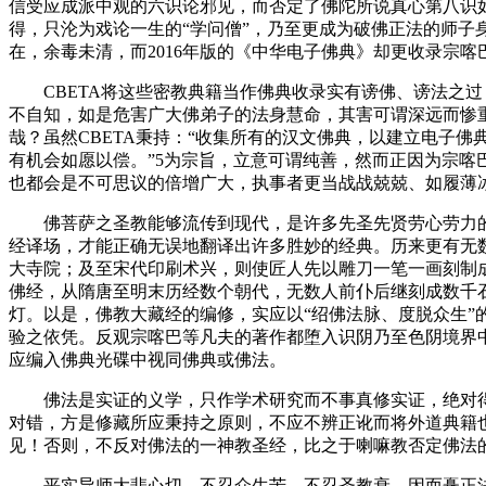
信受应成派中观的六识论邪见，而否定了佛陀所说真心第八识
得，只沦为戏论一生的“学问僧”，乃至更成为破佛正法的师
在，余毒未清，而2016年版的《中华电子佛典》却更收录宗
CBETA将这些密教典籍当作佛典收录实有谤佛、谤法之过
不自知，如是危害广大佛弟子的法身慧命，其害可谓深远而惨
哉？虽然CBETA秉持：“收集所有的汉文佛典，以建立电子
有机会如愿以偿。”5为宗旨，立意可谓纯善，然而正因为宗喀
也都会是不可思议的倍增广大，执事者更当战战兢兢、如履薄
佛菩萨之圣教能够流传到现代，是许多先圣先贤劳心劳力的
经译场，才能正确无误地翻译出许多胜妙的经典。历来更有无
大寺院；及至宋代印刷术兴，则使匠人先以雕刀一笔一画刻制
佛经，从隋唐至明末历经数个朝代，无数人前仆后继刻成数千
灯。以是，佛教大藏经的编修，实应以“绍佛法脉、度脱众生
验之依凭。反观宗喀巴等凡夫的著作都堕入识阴乃至色阴境界
应编入佛典光碟中视同佛典或佛法。
佛法是实证的义学，只作学术研究而不事真修实证，绝对得
对错，方是修藏所应秉持之原则，不应不辨正讹而将外道典籍也
见！否则，不反对佛法的一神教圣经，比之于喇嘛教否定佛法
平实导师大悲心切，不忍众生苦、不忍圣教衰，因而矗正法