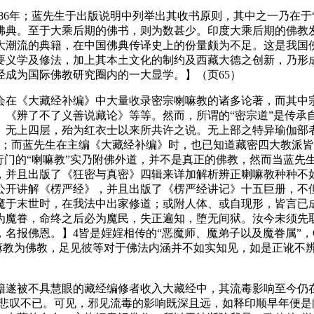
986年；蓝先生于出版说明中列举出其收书原则，其中之一乃在于
佛典。至于大乘后期的佛书，则为数甚少。印度大乘后期的佛教
大潮流的典籍，在中国佛典传译史上的份量颇为不足。这是我国
要义学及修法，加上其本土文化的制约及西藏大德之创新，乃形成
成为国际佛教研究圈内的一大显学。】（页65）
在《大藏经补编》中大量收录密宗喇嘛教的诸多论著，而其中宗
、《辨了不了义善说藏论》等等。然而，所谓的“密宗道”是传承
、无上四层，殆为红衣士以来所共许之说。无上部之特异瑜伽部
；而蓝先生在主编《大藏经补编》时，也已知道藏密四大教派皆
行门的“喇嘛教”实乃附佛外道，并不是真正的佛教，然而当蓝先生
，并且出版了《狂密与真密》四辑来详加解析辨正喇嘛教种种不
公开讲解《楞严经》，并且出版了《楞严经讲记》十五巨册，不
魔于末世时，在我法中出家修道；或附人体、或自现形，皆言已
为魔眷，命终之后必为魔民，失正遍知，堕无间狱。汝今未须先
名报佛恩。】4皆是婬婬相传的“恶魔师、魔弟子以及魔眷属”，
喇嘛教为佛教，足见彼等对于佛法内涵并不如实知见，如是正讹不
遂被不具慧眼的藏经编修者收入大藏经中，其流毒影响至今仍在
人悲叹不已。可见，邪见流毒的影响既深且远，如释印顺早年便