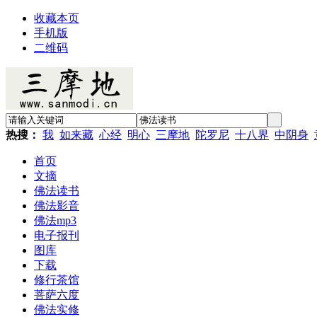
收藏本页
手机版
二维码
热搜：
我
如来藏
心经
明心
三摩地
陀罗尼
十八界
中阴身
首页
文摘
佛法读书
佛法影音
佛法mp3
电子报刊
图库
下载
修行茶馆
菩萨六度
佛法实修