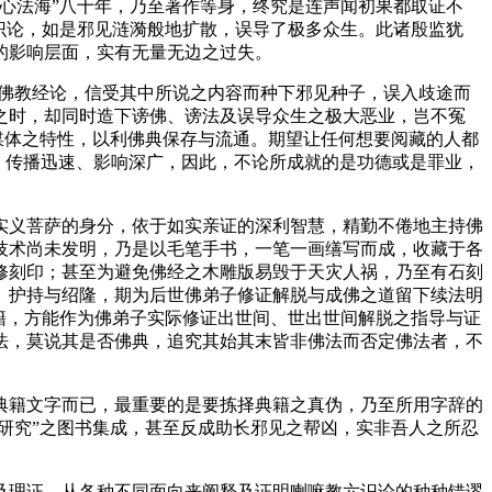
心法海”八十年，乃至著作等身，终究是连声闻初果都取证不
识论，如是邪见涟漪般地扩散，误导了极多众生。此诸殷监犹
的影响层面，实有无量无边之过失。
佛教经论，信受其中所说之内容而种下邪见种子，误入歧途而
之时，却同时造下谤佛、谤法及误导众生之极大恶业，岂不冤
媒体之特性，以利佛典保存与流通。期望让任何想要阅藏的人都
易、传播迅速、影响深广，因此，不论所成就的是功德或是罪业，
义菩萨的身分，依于如实亲证的深利智慧，精勤不倦地主持佛
技术尚未发明，乃是以毛笔手书，一笔一画缮写而成，收藏于各
修刻印；甚至为避免佛经之木雕版易毁于天灾人祸，乃至有石刻
、护持与绍隆，期为后世佛弟子修证解脱与成佛之道留下续法明
籍，方能作为佛弟子实际修证出世间、世出世间解脱之指导与证
法，莫说其是否佛典，追究其始其末皆非佛法而否定佛法者，不
籍文字而已，最重要的是要拣择典籍之真伪，乃至所用字辞的
研究”之图书集成，甚至反成助长邪见之帮凶，实非吾人之所忍
理证，从各种不同面向来阐释及证明喇嘛教六识论的种种错谬